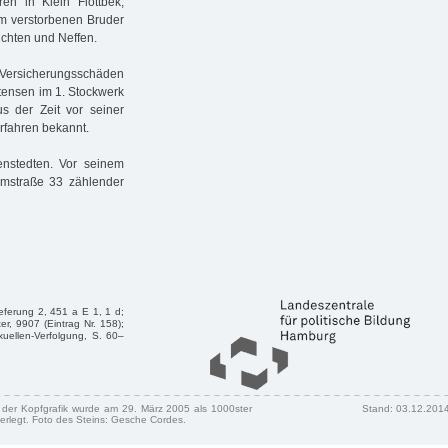
n in Klein Flottbek,
hm verstorbenen Bruder
chten und Neffen.
n Versicherungsschäden
ttensen im 1. Stockwerk
s der Zeit vor seiner
erfahren bekannt.
enstedten. Vor seinem
umstraße 33 zählender
eferung 2, 451 a E 1, 1 d;
r, 9907 (Eintrag Nr. 158);
uellen-Verfolgung, S. 60–
n der Kopfgrafik wurde am 29. März 2005 als 1000ster
Stand: 03.12.201
erlegt. Foto des Steins: Gesche Cordes.