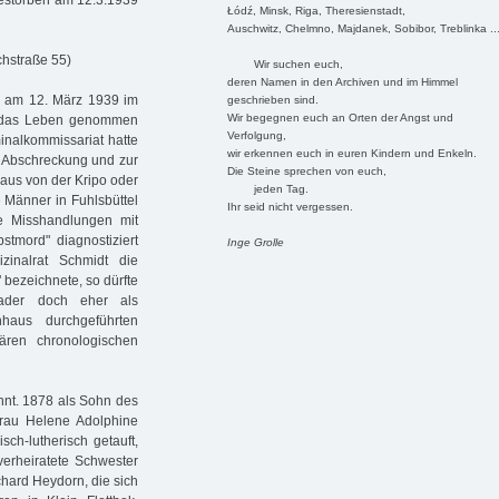
gestorben am 12.3.1939
Łódź, Minsk, Riga, Theresienstadt,
Auschwitz, Chelmno, Majdanek, Sobibor, Treblinka ..
hstraße 55)
Wir suchen euch,
deren Namen in den Archiven und im Himmel
le am 12. März 1939 im
geschrieben sind.
Wir begegnen euch an Orten der Angst und
el das Leben genommen
Verfolgung,
inalkommissariat hatte
wir erkennen euch in euren Kindern und Enkeln.
r Abschreckung und zur
Die Steine sprechen von euch,
us von der Kripo oder
jeden Tag.
 Männer in Fuhlsbüttel
Ihr seid nicht vergessen.
he Misshandlungen mit
stmord" diagnostiziert
Inge Grolle
inalrat Schmidt die
 bezeichnete, so dürfte
gader doch eher als
haus durchgeführten
lären chronologischen
nt. 1878 als Sohn des
frau Helene Adolphine
sch-lutherisch getauft,
verheiratete Schwester
chard Heydorn, die sich