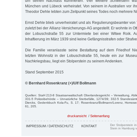
um seinen Nachlass kümmerten. Vier weitere Schwestern ware
München und Lübeck verheiratet. Von seinem in Australien vor i
Theodor Dehle lebten zum Zeitpunkt seines Todes noch mehrere Ni
Ernst Dehle blieb unverheiratet und als Regulierungsbeamter vo
zuletzt bei der Allianz-Versicherungs-AG angestellt. Er wohnte in O
der Lobuschstraße 55 zur Untermiete bei einer Witwe Roik. Au
Inhaftierung im März 1939 sind keine Gefängnisstrafen oder Strafv
Die Familie veranlasste seine Bestattung auf dem Friedhof Ni
letzten Wohnsitz in der Lobuschstraße 55, heute ein zur Muse
Nachkriegsbau, liegt ein Stolperstein zu seinem Andenken.
Stand September 2015
© Bernhard Rosenkranz (+)/Ulf Bollmann
Quellen: StaH 213-8 Staatsanwaltschaft Oberlandesgericht – Verwaltung, Abli
331-5 Polizeibehörde – Unnatürliche Sterbefälle, 1274/39; 332-5 Standesämte
Diercks, Gedenkbuch Kola-Fu, S. 17; Rosenkranz/Bollmann/Lorenz, Homosex
61, 205.
druckansicht
/
Seitenanfang
Der Stolperstein i
IMPRESSUM / DATENSCHUTZ
KONTAKT
Stein in Hamburg v