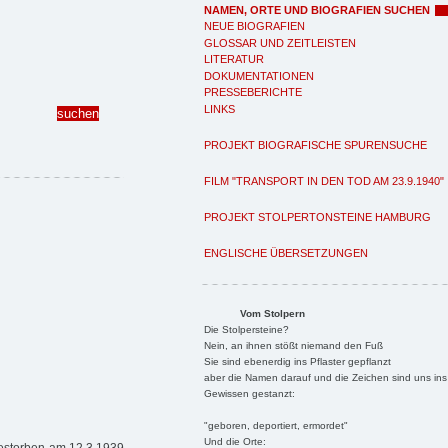
NAMEN, ORTE UND BIOGRAFIEN SUCHEN
NEUE BIOGRAFIEN
GLOSSAR UND ZEITLEISTEN
LITERATUR
DOKUMENTATIONEN
PRESSEBERICHTE
LINKS
PROJEKT BIOGRAFISCHE SPURENSUCHE
FILM "TRANSPORT IN DEN TOD AM 23.9.1940"
PROJEKT STOLPERTONSTEINE HAMBURG
ENGLISCHE ÜBERSETZUNGEN
Vom Stolpern
Die Stolpersteine?
Nein, an ihnen stößt niemand den Fuß
Sie sind ebenerdig ins Pflaster gepflanzt
aber die Namen darauf und die Zeichen sind uns ins
Gewissen gestanzt:
"geboren, deportiert, ermordet"
Und die Orte: