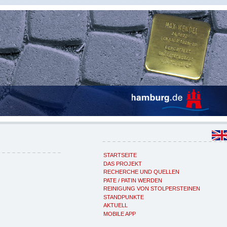
STARTSEITE
DAS PROJEKT
RECHERCHE UND QUELLEN
PATE / PATIN WERDEN
REINIGUNG VON STOLPERSTEINEN
STANDPUNKTE
AKTUELL
MOBILE APP