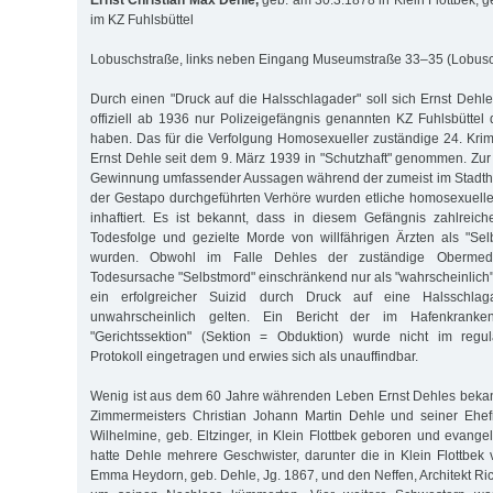
Ernst Christian Max Dehle,
geb. am 30.3.1878 in Klein Flottbek, 
im KZ Fuhlsbüttel
Lobuschstraße, links neben Eingang Museumstraße 33–35 (Lobusc
Durch einen "Druck auf die Halsschlagader" soll sich Ernst Deh
offiziell ab 1936 nur Polizeigefängnis genannten KZ Fuhlsbütt
haben. Das für die Verfolgung Homosexueller zuständige 24. Krim
Ernst Dehle seit dem 9. März 1939 in "Schutzhaft" genommen. Zu
Gewinnung umfassender Aussagen während der zumeist im Stadtha
der Gestapo durchgeführten Verhöre wurden etliche homosexuelle
inhaftiert. Es ist bekannt, dass in diesem Gefängnis zahlreic
Todesfolge und gezielte Morde von willfährigen Ärzten als "Selb
wurden. Obwohl im Falle Dehles der zuständige Obermediz
Todesursache "Selbstmord" einschränkend nur als "wahrscheinlich"
ein erfolgreicher Suizid durch Druck auf eine Halsschla
unwahrscheinlich gelten. Ein Bericht der im Hafenkranken
"Gerichtssektion" (Sektion = Obduktion) wurde nicht im regu
Protokoll eingetragen und erwies sich als unauffindbar.
Wenig ist aus dem 60 Jahre währenden Leben Ernst Dehles bekan
Zimmermeisters Christian Johann Martin Dehle und seiner Ehe
Wilhelmine, geb. Eltzinger, in Klein Flottbek geboren und evangeli
hatte Dehle mehrere Geschwister, darunter die in Klein Flottbek 
Emma Heydorn, geb. Dehle, Jg. 1867, und den Neffen, Architekt Ri