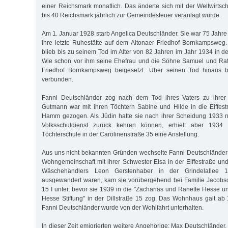
einer Reichsmark monatlich. Das änderte sich mit der Weltwirtscha
bis 40 Reichsmark jährlich zur Gemeindesteuer veranlagt wurde.
Am 1. Januar 1928 starb Angelica Deutschländer. Sie war 75 Jahre
ihre letzte Ruhestätte auf dem Altonaer Friedhof Bornkampsweg
blieb bis zu seinem Tod im Alter von 82 Jahren im Jahr 1934 in d
Wie schon vor ihm seine Ehefrau und die Söhne Samuel und Raf
Friedhof Bornkampsweg beigesetzt. Über seinen Tod hinaus bl
verbunden.
Fanni Deutschländer zog nach dem Tod ihres Vaters zu ihrer 
Gutmann war mit ihren Töchtern Sabine und Hilde in die Eiffes
Hamm gezogen. Als Jüdin hatte sie nach ihrer Scheidung 1933 ni
Volksschuldienst zurück kehren können, erhielt aber 1934 a
Töchterschule in der Carolinenstraße 35 eine Anstellung.
Aus uns nicht bekannten Gründen wechselte Fanni Deutschländer
Wohngemeinschaft mit ihrer Schwester Elsa in der Eiffestraße und
Wäschehändlers Leon Gerstenhaber in der Grindelallee 
ausgewandert waren, kam sie vorübergehend bei Familie Jacobs
15 I unter, bevor sie 1939 in die "Zacharias und Ranette Hesse 
Hesse Stiftung" in der Dillstraße 15 zog. Das Wohnhaus galt ab
Fanni Deutschländer wurde von der Wohlfahrt unterhalten.
In dieser Zeit emigrierten weitere Angehörige: Max Deutschländer, 