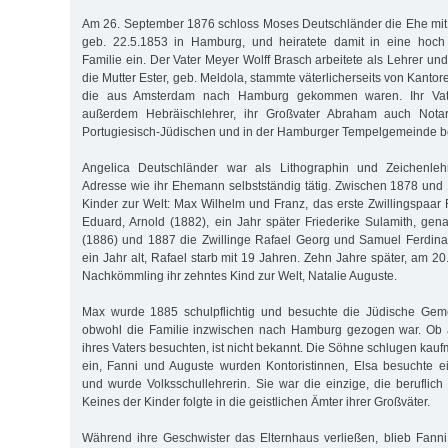
Am 26. September 1876 schloss Moses Deutschländer die Ehe mit 
geb. 22.5.1853 in Hamburg, und heiratete damit in eine hoch 
Familie ein. Der Vater Meyer Wolff Brasch arbeitete als Lehrer und
die Mutter Ester, geb. Meldola, stammte väterlicherseits von Kanto
die aus Amsterdam nach Hamburg gekommen waren. Ihr Vate
außerdem Hebräischlehrer, ihr Großvater Abraham auch Notar.
Portugiesisch-Jüdischen und in der Hamburger Tempelgemeinde b
Angelica Deutschländer war als Lithographin und Zeichenlehr
Adresse wie ihr Ehemann selbstständig tätig. Zwischen 1878 und
Kinder zur Welt: Max Wilhelm und Franz, das erste Zwillingspaar 
Eduard, Arnold (1882), ein Jahr später Friederike Sulamith, gena
(1886) und 1887 die Zwillinge Rafael Georg und Samuel Ferdin
ein Jahr alt, Rafael starb mit 19 Jahren. Zehn Jahre später, am 2
Nachkömmling ihr zehntes Kind zur Welt, Natalie Auguste.
Max wurde 1885 schulpflichtig und besuchte die Jüdische Geme
obwohl die Familie inzwischen nach Hamburg gezogen war. Ob a
ihres Vaters besuchten, ist nicht bekannt. Die Söhne schlugen ka
ein, Fanni und Auguste wurden Kontoristinnen, Elsa besuchte e
und wurde Volksschullehrerin. Sie war die einzige, die beruflich
Keines der Kinder folgte in die geistlichen Ämter ihrer Großväter.
Während ihre Geschwister das Elternhaus verließen, blieb Fann