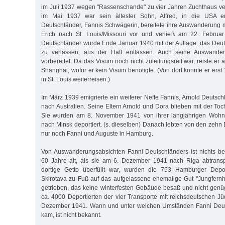
im Juli 1937 wegen "Rassenschande" zu vier Jahren Zuchthaus veru
im Mai 1937 war sein ältester Sohn, Alfred, in die USA e
Deutschländer, Fannis Schwägerin, bereitete ihre Auswanderung
Erich nach St. Louis/Missouri vor und verließ am 22. Febru
Deutschländer wurde Ende Januar 1940 mit der Auflage, das De
zu verlassen, aus der Haft entlassen. Auch seine Auswand
vorbereitet. Da das Visum noch nicht zuteilungsreif war, reiste 
Shanghai, wofür er kein Visum benötigte. (Von dort konnte er erst
in St. Louis weiterreisen.)
Im März 1939 emigrierte ein weiterer Neffe Fannis, Arnold Deutsc
nach Australien. Seine Eltern Arnold und Dora blieben mit der To
Sie wurden am 8. November 1941 von ihrer langjährigen Wohn
nach Minsk deportiert. (s. dieselben) Danach lebten von den zehn
nur noch Fanni und Auguste in Hamburg.
Von Auswanderungsabsichten Fanni Deutschländers ist nichts be
60 Jahre alt, als sie am 6. Dezember 1941 nach Riga abtransp
dortige Getto überfüllt war, wurden die 753 Hamburger Depo
Skirotava zu Fuß auf das aufgelassene ehemalige Gut "Jungfernh
getrieben, das keine winterfesten Gebäude besaß und nicht gen
ca. 4000 Deportierten der vier Transporte mit reichsdeutschen 
Dezember 1941. Wann und unter welchen Umständen Fanni Deu
kam, ist nicht bekannt.