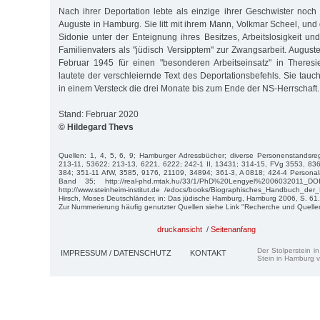
Nach ihrer Deportation lebte als einzige ihrer Geschwister noch
Auguste in Hamburg. Sie litt mit ihrem Mann, Volkmar Scheel, und
Sidonie unter der Enteignung ihres Besitzes, Arbeitslosigkeit un
Familienvaters als "jüdisch Versipptem" zur Zwangsarbeit. August
Februar 1945 für einen "besonderen Arbeitseinsatz" in Theresi
lautete der verschleiernde Text des Deportationsbefehls. Sie tauc
in einem Versteck die drei Monate bis zum Ende der NS-Herrschaft.
Stand: Februar 2020
© Hildegard Thevs
Quellen: 1, 4, 5, 6, 9; Hamburger Adressbücher; diverse Personenstandsreg
213-11, 53622; 213-13, 6221, 6222; 242-1 II, 13431; 314-15, FVg 3553, 836
384; 351-11 AfW, 3585, 9176, 21109, 34894; 361-3, A 0818; 424-4 Personal
Band 35; http://real-phd.mtak.hu/33/1/PhD%20Lengyel%2006032011_DOI
http://www.steinheim-institut.de /edocs/books/Biographisches_Handbuch_der_
Hirsch, Moses Deutschländer, in: Das jüdische Hamburg, Hamburg 2006, S. 61.
Zur Nummerierung häufig genutzter Quellen siehe Link "Recherche und Quelle
druckansicht
/
Seitenanfang
Der Stolperstein i
IMPRESSUM / DATENSCHUTZ
KONTAKT
Stein in Hamburg v