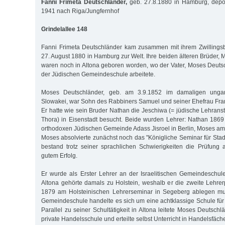
Fanni Frimeta Deutschländer,
geb. 27.8.1880 in Hamburg, depo
1941 nach Riga/Jungfernhof
Grindelallee 148
Fanni Frimeta Deutschländer kam zusammen mit ihrem Zwillings
27. August 1880 in Hamburg zur Welt. Ihre beiden älteren Brüder,
waren noch in Altona geboren worden, wo der Vater, Moses Deutsc
der Jüdischen Gemeindeschule arbeitete.
Moses Deutschländer, geb. am 3.9.1852 im damaligen ungar
Slowakei, war Sohn des Rabbiners Samuel und seiner Ehefrau Fran
Er hatte wie sein Bruder Nathan die Jeschiwa (= jüdische Lehranst
Thora) in Eisenstadt besucht. Beide wurden Lehrer: Nathan 186
orthodoxen Jüdischen Gemeinde Adass Jisroel in Berlin, Moses am 1
Moses absolvierte zunächst noch das "Königliche Seminar für Stad
bestand trotz seiner sprachlichen Schwierigkeiten die Prüfung
gutem Erfolg.
Er wurde als Erster Lehrer an der Israelitischen Gemeindeschule 
Altona gehörte damals zu Holstein, weshalb er die zweite Lehre
1879 am Holsteinischen Lehrerseminar in Segeberg ablegen mus
Gemeindeschule handelte es sich um eine achtklassige Schule f
Parallel zu seiner Schultätigkeit in Altona leitete Moses Deutsc
private Handelsschule und erteilte selbst Unterricht in Handelsfäch