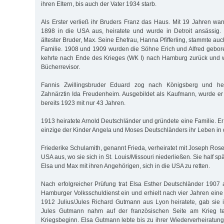
ihren Eltern, bis auch der Vater 1934 starb.
Als Erster verließ ihr Bruders Franz das Haus. Mit 19 Jahren w
1898 in die USA aus, heiratete und wurde in Detroit ansässig.
ältester Bruder, Max. Seine Ehefrau, Hanna Pfifferling, stammte au
Familie. 1908 und 1909 wurden die Söhne Erich und Alfred gebo
kehrte nach Ende des Krieges (WK I) nach Hamburg zurück und w
Bücherrevisor.
Fannis Zwillingsbruder Eduard zog nach Königsberg und hei
Zahnärztin Ida Freudenheim. Ausgebildet als Kaufmann, wurde er
bereits 1923 mit nur 43 Jahren.
1913 heiratete Arnold Deutschländer und gründete eine Familie. Er
einzige der Kinder Angela und Moses Deutschländers ihr Leben in
Friederike Schulamith, genannt Frieda, verheiratet mit Joseph Rose
USA aus, wo sie sich in St. Louis/Missouri niederließen. Sie half s
Elsa und Max mit ihren Angehörigen, sich in die USA zu retten.
Nach erfolgreicher Prüfung trat Elsa Esther Deutschländer 1907 a
Hamburger Volksschuldienst ein und erhielt nach vier Jahren eine 
1912 Julius/Jules Richard Gutmann aus Lyon heiratete, gab sie ih
Jules Gutmann nahm auf der französischen Seite am Krieg tei
Kriegsbeginn. Elsa Gutmann lebte bis zu ihrer Wiederverheiratung