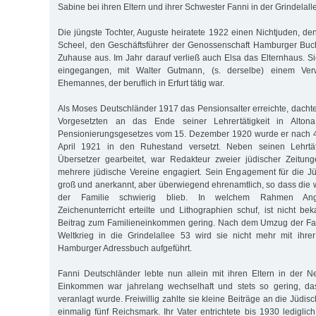
Sabine bei ihren Eltern und ihrer Schwester Fanni in der Grindelall
Die jüngste Tochter, Auguste heiratete 1922 einen Nichtjuden, d
Scheel, den Geschäftsführer der Genossenschaft Hamburger Buc
Zuhause aus. Im Jahr darauf verließ auch Elsa das Elternhaus. S
eingegangen, mit Walter Gutmann, (s. derselbe) einem Ver
Ehemannes, der beruflich in Erfurt tätig war.
Als Moses Deutschländer 1917 das Pensionsalter erreichte, dacht
Vorgesetzten an das Ende seiner Lehrertätigkeit in Alton
Pensionierungsgesetzes vom 15. Dezember 1920 wurde er nach 4
April 1921 in den Ruhestand versetzt. Neben seinen Lehrtäti
Übersetzer gearbeitet, war Redakteur zweier jüdischer Zeitung
mehrere jüdische Vereine engagiert. Sein Engagement für die 
groß und anerkannt, aber überwiegend ehrenamtlich, so dass die wi
der Familie schwierig blieb. In welchem Rahmen Ange
Zeichenunterricht erteilte und Lithographien schuf, ist nicht be
Beitrag zum Familieneinkommen gering. Nach dem Umzug der Fa
Weltkrieg in die Grindelallee 53 wird sie nicht mehr mit ihre
Hamburger Adressbuch aufgeführt.
Fanni Deutschländer lebte nun allein mit ihren Eltern in der N
Einkommen war jahrelang wechselhaft und stets so gering, dass
veranlagt wurde. Freiwillig zahlte sie kleine Beiträge an die Jüd
einmalig fünf Reichsmark. Ihr Vater entrichtete bis 1930 ledigli