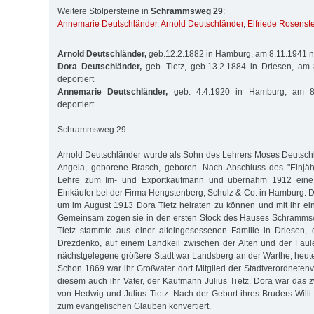
Weitere Stolpersteine in
Schrammsweg 29
:
Annemarie Deutschländer
,
Arnold Deutschländer
,
Elfriede Rosenst
Arnold Deutschländer,
geb.12.2.1882 in Hamburg, am 8.11.1941 na
Dora Deutschländer,
geb. Tietz, geb.13.2.1884 in Driesen, am
deportiert
Annemarie Deutschländer,
geb. 4.4.1920 in Hamburg, am 8
deportiert
Schrammsweg 29
Arnold Deutschländer wurde als Sohn des Lehrers Moses Deutsch
Angela, geborene Brasch, geboren. Nach Abschluss des "Einjäh
Lehre zum Im- und Exportkaufmann und übernahm 1912 eine l
Einkäufer bei der Firma Hengstenberg, Schulz & Co. in Hamburg. D
um im August 1913 Dora Tietz heiraten zu können und mit ihr ei
Gemeinsam zogen sie in den ersten Stock des Hauses Schramms
Tietz stammte aus einer alteingesessenen Familie in Driesen,
Drezdenko, auf einem Landkeil zwischen der Alten und der Faul
nächstgelegene größere Stadt war Landsberg an der Warthe, heut
Schon 1869 war ihr Großvater dort Mitglied der Stadtverordnet
diesem auch ihr Vater, der Kaufmann Julius Tietz. Dora war das z
von Hedwig und Julius Tietz. Nach der Geburt ihres Bruders Willi
zum evangelischen Glauben konvertiert.