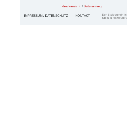
druckansicht
/
Seitenanfang
Der Stolperstein i
IMPRESSUM / DATENSCHUTZ
KONTAKT
Stein in Hamburg v