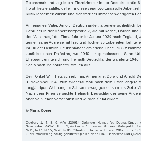
Reichsmark und zog in ein Einzelzimmer in der Beneckestraße 6
Horst Tietz erzählte, gefiel ihr diese verantwortungsvolle Arbeit sehr
Klinik respektiert wusste und sich trotz der immer schwierigeren Be
Annemaries Vater, Arnold Deutschländer, arbeitete schließlich 
Gebrüder in der Mönckebergstraße 7, die mit Kaffee, Häuten und
der "Arisierung" der Firma fuhr er im Januar 1939 nach England, 
gemeinsame Ausreise mit Frau und Tochter vorzubereiten, kehrte je
Ihr Bruder Helmuth Deutschländer emigrierte Ende 1938 zusamme
zunächst nach Palästina, wo 1940 ihr gemeinsamer Sohn Ur
Ehepaar trennte sich und Helmuth Deutschländer wanderte 1946 m
Sonja nach Melbourne/Australien aus.
Sein Onkel Willi Tietz schrieb ihm, Annemarie, Dora und Arnold D
8. November 1941 zum Wiederaufbau nach dem Osten abgereist"
langjährigen Wohnung im Schrammsweg gemeinsam ins Getto Min
Nach dem Krieg versuchte Helmuth Deutschländer seine Angehö
aber sie blieben verschollen und wurden für tot erklärt.
© Maria Koser
Quellen: 1; 4; 8; 9; AfW 220614 Delander, Helmut (zu Deutschländer, 
Gemeinden, 992e1 Band 2; Archiwum Panstwowe Gorzów Wielkopolski, Akt
Nr.11, Nr.14, Nr.15, Nr.76, Nr.83; Offenborn, Jüdische Jugend, 2007, Bd. 2, S. 3
Zur Nummerierung häufig genutzter Quellen siehe Link "Recherche und Quelle