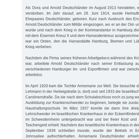
Als Dora und Arnold Deutschländer im August 1913 heirateten, wa
verstorben. Im Jahr darauf, am 28. Juni 1914, wurde Helmuth
Ehepaares Deutschländer, geboren. Kurz nach Ausbruch des Ers
Arnold Deutschländer zum Militär eingezogen, wo er an der Ost- u
wurde und nach dem Krieg in der Kommandantur in Hamburg dien
mit dem Eisernen Kreuz II und dem Hanseatenkreuz ausgezeichne
war ein Orden, den die Hansestädte Hamburg, Bremen und Lübe
Krieg verliehen.
Nachdem die Firma seines früheren Arbeitgebers während des Kr
war, arbeitete Arnold Deutschländer nach seiner Entlassung 
verschiedenen Hamburger Im- und Exportfirmen und war zwisch
arbeitslos.
Im April 1920 kam die Tochter Annemarie zur Welt. Sie besuchte d
Lehmann in der Heilwigstraße (s. dort) und seit 1933 die Israelitis
Carolinenstraße. Da sie nach dem Schulabschluss noch zu jung wa
Ausbildung zur Krankenschwester zu beginnen, belegte sie zunäch
Haushaltungsschule. Im März 1937 konnte sie dann ihre dreij
Lehrschwester im Israelitischen Krankenhaus in der Eckernförders
im Schwesternheim untergebracht war und bei freier Kost und 
Taschengeld erhielt. Nachdem das Israelitische Krankenhaus in de
September 1939 schließen musste, wurde der Betrieb in Er
Johnsallee aufrechterhalten. Annemarie Deutschländer erhie