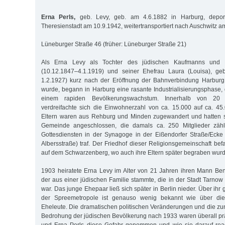
Erna Perls,
geb. Levy, geb. am 4.6.1882 in Harburg, deport
Theresienstadt am 10.9.1942, weitertransportiert nach Auschwitz 
Lüneburger Straße 46 (früher: Lüneburger Straße 21)
Als Erna Levy als Tochter des jüdischen Kaufmanns und 
(10.12.1847–4.1.1919) und seiner Ehefrau Laura (Louisa), geb
1.2.1927) kurz nach der Eröffnung der Bahnverbindung Harbur
wurde, begann in Harburg eine rasante Industrialisierungsphase,
einem rapiden Bevölkerungswachstum. Innerhalb von 20 
verdreifachte sich die Einwohnerzahl von ca. 15.000 auf ca. 4
Eltern waren aus Rehburg und Minden zugewandert und hatten si
Gemeinde angeschlossen, die damals ca. 250 Mitglieder zähl
Gottesdiensten in der Synagoge in der Eißendorfer Straße/Ecke
Albersstraße) traf. Der Friedhof dieser Religionsgemeinschaft be
auf dem Schwarzenberg, wo auch ihre Eltern später begraben wur
1903 heiratete Erna Levy im Alter von 21 Jahren ihren Mann Ben
der aus einer jüdischen Familie stammte, die in der Stadt Tarnow
war. Das junge Ehepaar ließ sich später in Berlin nieder. Über i
der Spreemetropole ist genauso wenig bekannt wie über die
Eheleute. Die dramatischen politischen Veränderungen und die zu
Bedrohung der jüdischen Bevölkerung nach 1933 waren überall pr