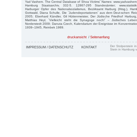
Yad Vashem. The Central Database of Shoa Victims´ Names: www.yadvashem.
Hamburg Staatsarchiv, 332-5. 12867-295 Standesämter; www.statistik-
Harburger Opfer des Nationalsozialismus, Bezirksamt Harburg (Hrsg.), Ham
Gottwald, Diana Schulle, Die `Judendeportationen´ aus dem Deut-schen R
2005; Eberhard Kändler, Gil Hüttenmeister, Der Jüdische Friedhof Harbur
Matthias Heyl, `Vielleicht steht die Synagoge noch!´ – Jüdisches Leb
Norderstedt 2009; Danuta Czech, Kalendarium der Ereignisse im Konzentratio
1939–1945, Reinbek 1989.
druckansicht
/
Seitenanfang
Der Stolperstein i
IMPRESSUM / DATENSCHUTZ
KONTAKT
Stein in Hamburg v