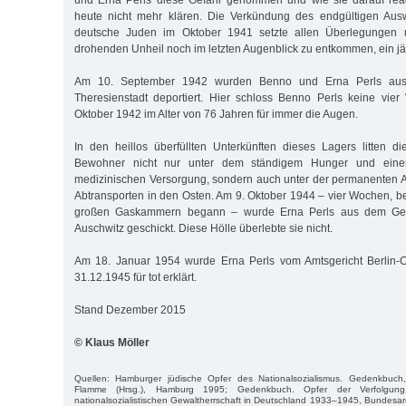
und Erna Perls diese Gefahr genommen und wie sie darauf reagi
heute nicht mehr klären. Die Verkündung des endgültigen Aus
deutsche Juden im Oktober 1941 setzte allen Überlegungen
drohenden Unheil noch im letzten Augenblick zu entkommen, ein j
Am 10. September 1942 wurden Benno und Erna Perls aus 
Theresienstadt deportiert. Hier schloss Benno Perls keine vie
Oktober 1942 im Alter von 76 Jahren für immer die Augen.
In den heillos überfüllten Unterkünften dieses Lagers litten 
Bewohner nicht nur unter dem ständigem Hunger und einer 
medizinischen Versorgung, sondern auch unter der permanenten 
Abtransporten in den Osten. Am 9. Oktober 1944 – vier Wochen, be
großen Gaskammern begann – wurde Erna Perls aus dem Get
Auschwitz geschickt. Diese Hölle überlebte sie nicht.
Am 18. Januar 1954 wurde Erna Perls vom Amtsgericht Berlin-C
31.12.1945 für tot erklärt.
Stand Dezember 2015
© Klaus Möller
Quellen: Hamburger jüdische Opfer des Nationalsozialismus. Gedenkbuch
Flamme (Hrsg.), Hamburg 1995; Gedenkbuch. Opfer der Verfolgun
nationalsozialistischen Gewaltherrschaft in Deutschland 1933–1945, Bundesarc