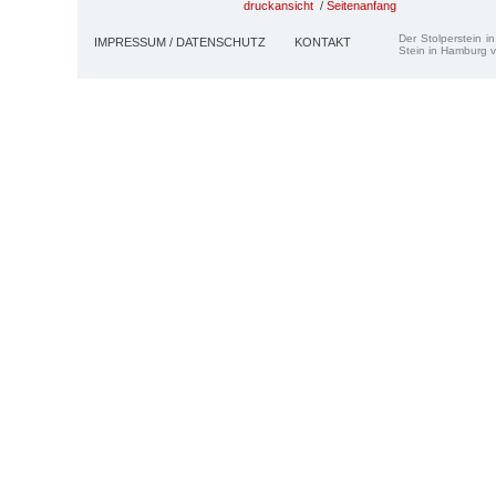
druckansicht
/
Seitenanfang
Der Stolperstein i
IMPRESSUM / DATENSCHUTZ
KONTAKT
Stein in Hamburg v