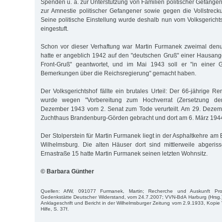
Spenden u. a. zur Unterstützung von Familien politischer Gefang
zur Amnestie politischer Gefangener sowie gegen die Vollstreck
Seine politische Einstellung wurde deshalb nun vom Volksgericht
eingestuft.
Schon vor dieser Verhaftung war Martin Furmanek zweimal denu
hatte er angeblich 1942 auf den "deutschen Gruß" einer Hausange
Front-Gruß" geantwortet, und im Mai 1943 soll er "in einer Ga
Bemerkungen über die Reichsregierung" gemacht haben.
Der Volksgerichtshof fällte ein brutales Urteil: Der 66-jährige 
wurde wegen "Vorbereitung zum Hochverrat (Zersetzung der
Dezember 1943 vom 2. Senat zum Tode verurteilt. Am 29. Dezem
Zuchthaus Brandenburg-Görden gebracht und dort am 6. März 1944 
Der Stolperstein für Martin Furmanek liegt in der Asphaltkehre am
Wilhelmsburg. Die alten Häuser dort sind mittlerweile abgeris
Ernastraße 15 hatte Martin Furmanek seinen letzten Wohnsitz.
© Barbara Günther
Quellen: AfW, 091077 Furmanek, Martin; Recherche und Auskunft Pro
Gedenkstätte Deutscher Widerstand, vom 24.7.2007; VVN-BdA Harburg (Hrsg.)
Anklageschrift und Bericht in der Wilhelmsburger Zeitung vom 2.9.1933, Kopi
Hilfe, S. 37f.