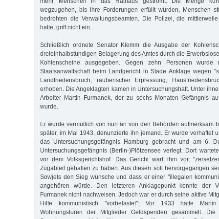
mehr Menschen in das Rathaus geströmt. Die Menge künd
wegzugehen, bis ihre Forderungen erfüllt würden, Menschen s
bedrohten die Verwaltungsbeamten. Die Polizei, die mittlerweil
hatte, griff nicht ein.
Schließlich ordnete Senator Klemm die Ausgabe der Kohlensc
dreieinhalbstündigen Belagerung des Amtes durch die Erwerbslose
Kohlenscheine ausgegeben. Gegen zehn Personen wurde n
Staatsanwaltschaft beim Landgericht in Stade Anklage wegen "
Landfriedensbruch, räuberischer Erpressung, Hausfriedensbru
erhoben. Die Angeklagten kamen in Untersuchungshaft. Unter ihne
Arbeiter Martin Furmanek, der zu sechs Monaten Gefängnis auf
wurde.
Er wurde vermutlich von nun an von den Behörden aufmerksam b
später, im Mai 1943, denunzierte ihn jemand. Er wurde verhaftet 
das Untersuchungsgefängnis Hamburg gebracht und am 6. D
Untersuchungsgefängnis (Berlin-)Plötzensee verlegt. Dort wartete
vor dem Volksgerichtshof. Das Gericht warf ihm vor, "zerset
Zugabteil gehalten zu haben. Aus diesen soll hervorgegangen s
Sowjets den Sieg wünsche und dass er einer "illegalen kommuni
angehören würde. Den letzteren Anklagepunkt konnte der Vol
Furmanek nicht nachweisen. Jedoch war er durch seine aktive Mitg
Hilfe kommunistisch "vorbelastet": Vor 1933 hatte Mar
Wohnungstüren der Mitglieder Geldspenden gesammelt. Die 