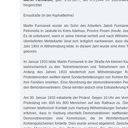
Martin Furmanek,
geb. 9.10.1877, am 6.3.1944 im Zuchthaus
hingerichtet
Ernastraße (in der Asphaltkehre)
Martin Furmanek wurde als Sohn des Arbeiters Jakob Furmane
Petro­nella in Jaskulki im Kreis Adelnau, Provinz Posen (heute: Jas
Es ist unbekannt, wann er seine Heimat verließ und nach Wilhel
überlieferten Meldekartei lässt sich lediglich nachweisen, dass 
Jahr 1903 in Wilhelmsburg lebte. In diesem Jahr wurde eine ihrer T
geboren.
Im Januar 1933 lebte Martin Furmanek in der Straße Am kleinen Ka
wahrscheinlich zu den Teilnehmerinnen und Teilnehmern von P
Anfang des Jahres 1933 wiederholt zum Wilhelmsburger R
Protestierenden wollten damit Sonderbelieferungen von Kohlen fü
ihre Familien erwirken. Eine Abordnung der demonstrierenden Pe
den Behördenvertretern. Diese lehnten jedoch eine Extralieferung 
Am 30. Januar 1933 eskalierte der Protest. Gegen 10 Uhr am Vorm
Protestzug von 600 bis 800 Menschen auf das Rathaus zu. Di
nahmen telefonisch Kontakt zum Harburg-Wilhelmsburger Senato
erfuhren, dass in Harburg ebenfalls Demonstrationen stattfande
Demonstrierenden eine Kommission, die im Wohlfahrtsa
Kohlengutscheinen forderte. Dies wurde erneut abgelehnt. Zwisch