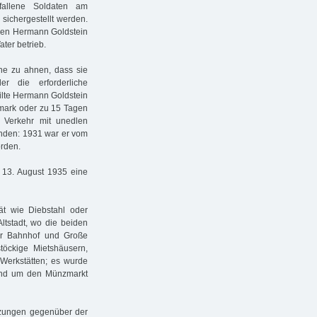
efallene Soldaten am
sichergestellt werden.
 den Hermann Goldstein
ter betrieb.
hne zu ahnen, dass sie
r die erforderliche
eilte Hermann Goldstein
smark oder zu 15 Tagen
 Verkehr mit unedlen
anden: 1931 war er vom
orden.
 13. August 1935 eine
tät wie Diebstahl oder
Altstadt, wo die beiden
er Bahnhof und Große
stöckige Mietshäusern,
 Werkstätten; es wurde
gend um den Münzmarkt
enzungen gegenüber der