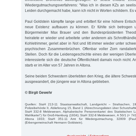
Wiedergutmachungsverfahrens: "Was ich in diesen KZs an seelis
Leiden durchgemacht habe, kann ich nicht in Worten schildern. Es
Paul Goldstein kämpfte lange und erbittert für eine höhere Entsc
neue Existenz aufbauen zu können. Er fühlte sich betrogen u
Bürgermeister Max Brauer und den Bundespräsidenten Theodo
heiratete er wieder und arbeitete unter anderem als Schrotthändle
Kohletrimmer, geriet aber in Not und litt immer wieder unter sch
psychischen Zusammenbrüchen. Offenbar voller Zorn randaliert
Stellen. Doch für die Leidensgeschichte eines der wenigen Über
interessierte sich die deutsche Öffentlichkeit damals noch nicht
starb er im Alter von 57 Jahren in Altona.
Seine beiden Schwestern überlebten den Krieg, die ältere Schwest
ausgewandert, die jüngere war in Altona geblieben.
© Birgit Gewehr
Quellen: StaH 213-11 Staatsanwaltschaft, Landgericht – Strafsachen, 1
Polizeibehörde II, Ablieferung 15, Band 1 (Abrechnungslisten über Schutzhaftk
StaH 332-8 Meldewesen, Alphabetische Personenkartei des Statistischen 
Wahlkartei") für Groß-Hamburg (1934); StaH 332-8 Meldewesen, A 50/1 (= 741
Altona 1933; StaH 351-11 Amt für Wiedergutmachung, 32809 (Pau
(Erbengemeinschaft Hermann Goldstein).
druckansicht
/
Seitenanfang