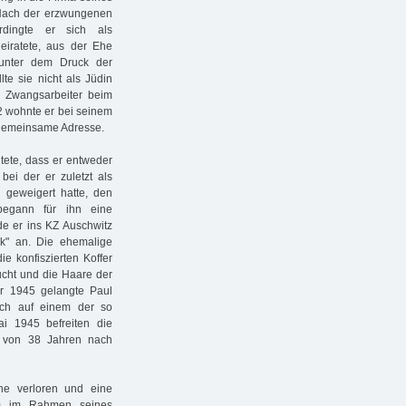
 Nach der erzwungenen
dingte er sich als
heiratete, aus der Ehe
 unter dem Druck der
te sie nicht als Jüdin
s Zwangsarbeiter beim
 wohnte er bei seinem
e gemeinsame Adresse.
tete, dass er entweder
ei der er zuletzt als
h geweigert hatte, den
begann für ihn eine
de er ins KZ Auschwitz
ik" an. Die ehemalige
ie konfiszierten Koffer
ucht und die Haare der
ar 1945 gelangte Paul
ich auf einem der so
i 1945 befreiten die
er von 38 Jahren nach
ne verloren und eine
950 im Rahmen seines