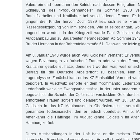
Vaters ein und übernahm den Betrieb nach dessen Emigration.
Schließung des "Produktenhandels" im Sommer 1938 ver
Bauhilfsarbeiter und Kraftfahrer bei verschiedenen Firmen. Er 
gingen drei Kinder hervor. Doch 1939 ließ sich seine Frau
Rassegesetzgebung von ihm scheiden. Wie er selbst angab, woll
angesehen werden. In der Kriegszeit wurde Paul Goldstein al
Autobahnbau und zu Bauarbeiten herangezogen. Ab Sommer 1942
Bruder Hermann in der Bahrenfelderstraße 61. Das war ihre letzt
Am 8. Januar 1943 wurde auch Paul Goldstein verhaftet. Er vermu
wegen Beziehungen zu "arischen" Frauen oder von der Firma, b
Kraftfahrer gearbeitet hatte, denunziert worden war, weil er sic
Beitrag für die Deutsche Arbeiterfront zu bezahlen. Nun 
Lagerodyssee. Zunächst kam er ins KZ Fuhlsbüttel. Von dort wur
deportiert. In Auschwitz gehörte er dem "Kommando Lederfabr
Lederfabrik war eine Zwangsarbeitsstätte, in der unter anderem d
begutachtet, die Schuhe der Opfer nach verstecktem Gold durchs
ermordeten Frauen sortiert und gelagert wurden. Am 18. Janu
Goldstein in das KZ Mauthausen in Oberösterreich – vermutl
genannten Todesmärsche, den er jedoch überlebte. Am 5. Ma
Amerikaner die Häftlinge. Im August kehrte Goldstein im Alt
Hamburg zurück.
Durch Misshandlungen in der Haft hatte er die meisten Zäh
chronische Bronchitis davongetragen. Er selbst erklärte 1