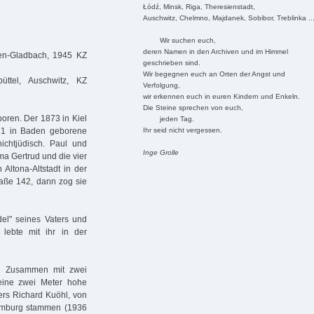
Łódź, Minsk, Riga, Theresienstadt,
Auschwitz, Chelmno, Majdanek, Sobibor, Treblinka ..
Wir suchen euch,
deren Namen in den Archiven und im Himmel
en-Gladbach, 1945 KZ
geschrieben sind.
Wir begegnen euch an Orten der Angst und
üttel, Auschwitz, KZ
Verfolgung,
wir erkennen euch in euren Kindern und Enkeln.
Die Steine sprechen von euch,
oren. Der 1873 in Kiel
jeden Tag.
Ihr seid nicht vergessen.
871 in Baden geborene
ichtjüdisch. Paul und
Inge Grolle
a Gertrud und die vier
 Altona-Altstadt in der
traße 142, dann zog sie
l" seines Vaters und
lebte mit ihr in der
. Zusammen mit zwei
 eine zwei Meter hohe
ers Richard Kuöhl, von
Hamburg stammen (1936