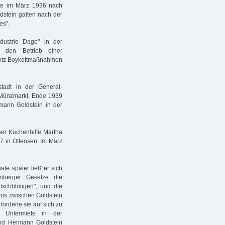
rte im März 1936 nach
dstein galten nach der
es".
ndustrie Dago" in der
, den Betrieb einer
trotz Boykottmaßnahmen
stadt in der General-
 Münzmarkt, Ende 1939
ann Goldstein in der
naer Küchenhilfe Martha
7 in Ottensen. Im März
ate später ließ er sich
nberger Gesetze die
tschblütigen", und die
nis zwischen Goldstein
orderte sie auf sich zu
 Untermiete in der
und Hermann Goldstein