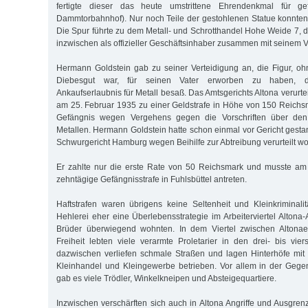
fertigte dieser das heute umstrittene Ehrendenkmal für g
Dammtorbahnhof). Nur noch Teile der gestohlenen Statue konnten 
Die Spur führte zu dem Metall- und Schrotthandel Hohe Weide 7,
inzwischen als offizieller Geschäftsinhaber zusammen mit seinem Va
Hermann Goldstein gab zu seiner Verteidigung an, die Figur, o
Diebesgut war, für seinen Vater erworben zu haben, de
Ankaufserlaubnis für Metall besaß. Das Amtsgerichts Altona verurt
am 25. Februar 1935 zu einer Geldstrafe in Höhe von 150 Reich
Gefängnis wegen Vergehens gegen die Vorschriften über den
Metallen. Hermann Goldstein hatte schon einmal vor Gericht gest
Schwurgericht Hamburg wegen Beihilfe zur Abtreibung verurteilt w
Er zahlte nur die erste Rate von 50 Reichsmark und musste am
zehntägige Gefängnisstrafe in Fuhlsbüttel antreten.
Haftstrafen waren übrigens keine Seltenheit und Kleinkriminali
Hehlerei eher eine Überlebensstrategie im Arbeiterviertel Altona-
Brüder überwiegend wohnten. In dem Viertel zwischen Altona
Freiheit lebten viele verarmte Proletarier in den drei- bis vier
dazwischen verliefen schmale Straßen und lagen Hinterhöfe mit
Kleinhandel und Kleingewerbe betrieben. Vor allem in der Ge
gab es viele Trödler, Winkelkneipen und Absteigequartiere.
Inzwischen verschärften sich auch in Altona Angriffe und Ausgr