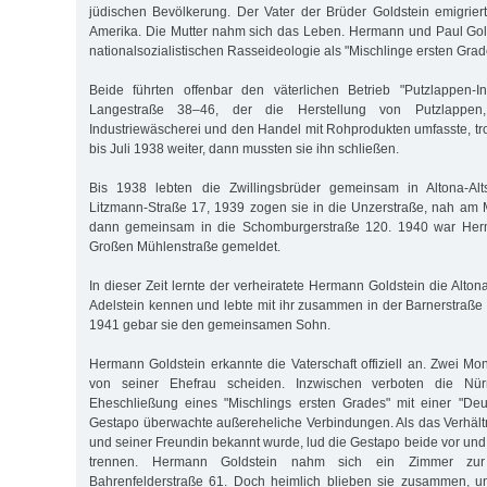
jüdischen Bevölkerung. Der Vater der Brüder Goldstein emigrie
Amerika. Die Mutter nahm sich das Leben. Hermann und Paul Gol
nationalsozialistischen Rasseideologie als "Mischlinge ersten Grad
Beide führten offenbar den väterlichen Betrieb "Putzlappen-I
Langestraße 38–46, der die Herstellung von Putzlappen
Industriewäscherei und den Handel mit Rohprodukten umfasste, 
bis Juli 1938 weiter, dann mussten sie ihn schließen.
Bis 1938 lebten die Zwillingsbrüder gemeinsam in Altona-Alt
Litzmann-Straße 17, 1939 zogen sie in die Unzerstraße, nah am
dann gemeinsam in die Schomburgerstraße 120. 1940 war Herm
Großen Mühlenstraße gemeldet.
In dieser Zeit lernte der verheiratete Hermann Goldstein die Alto
Adelstein kennen und lebte mit ihr zusammen in der Barnerstraße 
1941 gebar sie den gemeinsamen Sohn.
Hermann Goldstein erkannte die Vaterschaft offiziell an. Zwei Mon
von seiner Ehefrau scheiden. Inzwischen verboten die Nür
Eheschließung eines "Mischlings ersten Grades" mit einer "Deu
Gestapo überwachte außereheliche Verbindungen. Als das Verhält
und seiner Freundin bekannt wurde, lud die Gestapo beide vor und f
trennen. Hermann Goldstein nahm sich ein Zimmer zur
Bahrenfelderstraße 61. Doch heimlich blieben sie zusammen, 