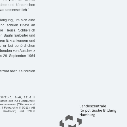
chen und körperlichen
 war unmenschlich."
hädigung, um sich eine
nd schrieb Briefe an
r Heuss. Schließlich
r, Bauhilfsarbeiter und
weren Erkrankungen und
e er bei behördlichen
lebenden von Auschwitz
. Am 29. September 1964
er war nach Kalifornien
936/2146; StaH, 331-1 II
osten des KZ Fuhlsbüttel);
Landesamtes ("Steuer- und
-4 Fotoarchiv, K 5011); AB
l Goldstein) und 32808