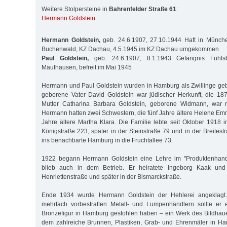
Weitere Stolpersteine in
Bahrenfelder Straße 61
:
Hermann Goldstein
Hermann Goldstein,
geb. 24.6.1907, 27.10.1944 Haft in Münch
Buchenwald, KZ Dachau, 4.5.1945 im KZ Dachau umgekommen
Paul Goldstein,
geb. 24.6.1907, 8.1.1943 Gefängnis Fuhlsb
Mauthausen, befreit im Mai 1945
Hermann und Paul Goldstein wurden in Hamburg als Zwillinge geb
geborene Vater David Goldstein war jüdischer Herkunft, die 1
Mutter Catharina Barbara Goldstein, geborene Widmann, war n
Hermann hatten zwei Schwestern, die fünf Jahre ältere Helene Emm
Jahre ältere Martha Klara. Die Familie lebte seit Oktober 1918 in
Königstraße 223, später in der Steinstraße 79 und in der Breites
ins benachbarte Hamburg in die Fruchtallee 73.
1922 begann Hermann Goldstein eine Lehre im "Produktenhande
blieb auch in dem Betrieb. Er heiratete Ingeborg Kaak und 
Henriettenstraße und später in der Bismarckstraße.
Ende 1934 wurde Hermann Goldstein der Hehlerei angeklagt
mehrfach vorbestraften Metall- und Lumpenhändlern sollte er
Bronzefigur in Hamburg gestohlen haben – ein Werk des Bildhau
dem zahlreiche Brunnen, Plastiken, Grab- und Ehrenmäler in 