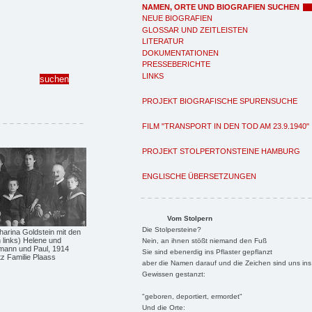
NAMEN, ORTE UND BIOGRAFIEN SUCHEN
NEUE BIOGRAFIEN
GLOSSAR UND ZEITLEISTEN
LITERATUR
DOKUMENTATIONEN
PRESSEBERICHTE
LINKS
PROJEKT BIOGRAFISCHE SPURENSUCHE
FILM "TRANSPORT IN DEN TOD AM 23.9.1940"
PROJEKT STOLPERTONSTEINE HAMBURG
ENGLISCHE ÜBERSETZUNGEN
Vom Stolpern
Die Stolpersteine?
harina Goldstein mit den
 links) Helene und
Nein, an ihnen stößt niemand den Fuß
mann und Paul, 1914
Sie sind ebenerdig ins Pflaster gepflanzt
tz Familie Plaass
aber die Namen darauf und die Zeichen sind uns ins
Gewissen gestanzt:
"geboren, deportiert, ermordet"
Und die Orte: