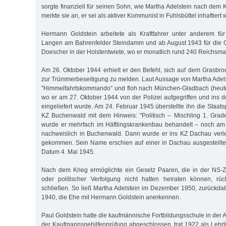
sorgte finanziell für seinen Sohn, wie Martha Adelstein nach dem
merkte sie an, er sei als aktiver Kommunist in Fuhlsbüttel inhaftiert
Hermann Goldstein arbeitete als Kraftfahrer unter anderem f
Langen am Bahrenfelder Steindamm und ab August 1943 für die
Doescher in der Holstentwiete, wo er monatlich rund 240 Reichsmar
Am 26. Oktober 1944 erhielt er den Befehl, sich auf dem Grasbro
zur Trümmerbeseitigung zu melden. Laut Aussage von Martha Adelste
"Himmelfahrtskommando" und floh nach München-Gladbach (heut
wo er am 27. Oktober 1944 von der Polizei aufgegriffen und ins d
eingeliefert wurde. Am 24. Februar 1945 überstellte ihn die Staat
KZ Buchenwald mit dem Hinweis: "Politisch – Mischling 1. Grades
wurde er mehrfach im Häftlingskrankenbau behandelt – noch am
nachweislich in Buchenwald. Dann wurde er ins KZ Dachau verleg
gekommen. Sein Name erschien auf einer in Dachau ausgestellte
Datum 4. Mai 1945.
Nach dem Krieg ermöglichte ein Gesetz Paaren, die in der NS-Z
oder politischer Verfolgung nicht hatten heiraten können, r
schließen. So ließ Martha Adelstein im Dezember 1950, zurückdati
1940, die Ehe mit Hermann Goldstein anerkennen.
Paul Goldstein hatte die kaufmännische Fortbildungsschule in der 
der Kaufmannsgehilfenprüfung abgeschlossen, trat 1922 als Lehrli