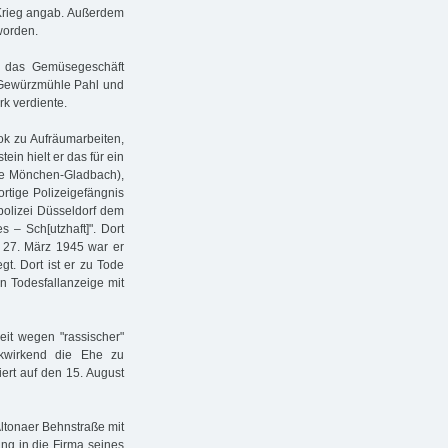
 Krieg angab. Außerdem
 worden.
ür das Gemüsegeschäft
 Gewürzmühle Pahl und
k verdiente.
ok zu Aufräumarbeiten,
in hielt er das für ein
e Mönchen-Gladbach),
ortige Polizeigefängnis
spolizei Düsseldorf dem
 – Sch[utzhaft]". Dort
 27. März 1945 war er
t. Dort ist er zu Tode
n Todesfallanzeige mit
eit wegen "rassischer"
ückwirkend die Ehe zu
ert auf den 15. August
Altonaer Behnstraße mit
ng in die Firma seines