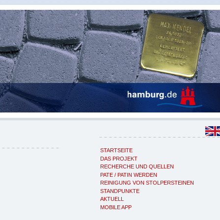
STARTSEITE
DAS PROJEKT
RECHERCHE UND QUELLEN
PATE / PATIN WERDEN
REINIGUNG VON STOLPERSTEINEN
STANDPUNKTE
AKTUELL
MOBILE APP