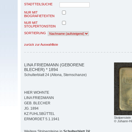
STADTTEILSUCHE
NUR MIT
BIOGRAFIETEXTEN
NUR MIT
STOLPERTONSTEIN
SORTIERUNG
zurück zur Auswahlliste
LINA FRIEDMANN (GEBORENE
BLECHER) * 1894
Schulterblatt 24 (Altona, Sternschanze)
HIER WOHNTE
LINA FRIEDMANN
GEB. BLECHER
JG. 1894
KZ FUHLSBÜTTEL
Stolperstein
ERMORDET 5.1.1941
© Johann-Hi
Weitere Stolpersteine in
Schulterblatt 24
: