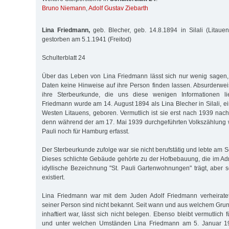
Bruno Niemann
,
Adolf Gustav Ziebarth
Lina Friedmann,
geb. Blecher, geb. 14.8.1894 in Silali (Litauen)
gestorben am 5.1.1941 (Freitod)
Schulterblatt 24
Über das Leben von Lina Friedmann lässt sich nur wenig sagen, 
Daten keine Hinweise auf ihre Person finden lassen. Absurderwei
ihre Sterbeurkunde, die uns diese wenigen Informationen lie
Friedmann wurde am 14. August 1894 als Lina Blecher in Silali, e
Westen Litauens, geboren. Vermutlich ist sie erst nach 1939 n
denn während der am 17. Mai 1939 durchgeführten Volkszählung w
Pauli noch für Hamburg erfasst.
Der Sterbeurkunde zufolge war sie nicht berufstätig und lebte am Sc
Dieses schlichte Gebäude gehörte zu der Hofbebauung, die im A
idyllische Bezeichnung "St. Pauli Gartenwohnungen" trägt, aber 
existiert.
Lina Friedmann war mit dem Juden Adolf Friedmann verheirate
seiner Person sind nicht bekannt. Seit wann und aus welchem Grun
inhaftiert war, lässt sich nicht belegen. Ebenso bleibt vermutlich 
und unter welchen Umständen Lina Friedmann am 5. Januar 194