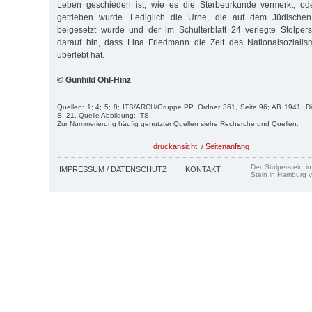
Leben geschieden ist, wie es die Sterbeurkunde vermerkt, od
getrieben wurde. Lediglich die Urne, die auf dem Jüdischen 
beigesetzt wurde und der im Schulterblatt 24 verlegte Stolper
darauf hin, dass Lina Friedmann die Zeit des Nationalsoziali
überlebt hat.
© Gunhild Ohl-Hinz
Quellen: 1; 4; 5; 8; ITS/ARCH/Gruppe PP, Ordner 361, Seite 96; AB 1941; D
S. 21. Quelle Abbildung: ITS.
Zur Nummerierung häufig genutzter Quellen siehe Recherche und Quellen.
druckansicht
/
Seitenanfang
Der Stolperstein i
IMPRESSUM / DATENSCHUTZ
KONTAKT
Stein in Hamburg v