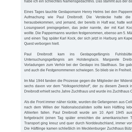
habe ich ein schlechtes Namensgedächtnis. Das stammt aus der da
Eines Tages tauchte Gestapomann Henry Helms bei den Papperma
Aufmachung wie Paul Dreibrodt. Die Verstecke hatte die
herausbekommen, und jemand, der bereits in Haft war, hatte woh
Losungswort preisgegeben, das jeder nannte, der mit Karl Ko
wollte. Die Pappermanns wurden festgenommen, ebenso am 5. Mär
und einen Tag später Karl Kock, der sich jetzt in Harburg am Kap
Quest verborgen hielt.
Paul Dreibrodt kam ins Gestapogefängnis Fuhlsbü
Untersuchungsgefängnis am Holstenglacis. Margarete Dreib
Vorladungen zum Verhör bei der Gestapo ins Stadthaus. Sie gab 
und auch die Festgenommenen schwiegen. So blieb sie in Freiheit.
Im Mai 1944 fanden die Prozesse gegen die Mitglieder der Widerst
sechs davon vor dem "Volksgerichtshof", der zu diesem Zweck i
Dreibrodt erhielt sechs Jahre Zuchthaus und wurde ins Zuchthaus Ce
Als die Front immer näher rückte, wurden die Gefangenen aus Cell
nach dem Willen der Nationalsozialisten sollte kein Häftling l
Alliierten fallen. Paul Dreibrodt wurde am 10. April 1945 a
fortgebracht (einen Tag später erreichten die amerikanischen 
Transport ging kreuz und quer durch Norddeutschland, immer von 
Die Häftlinge kamen schließlich im Mecklenburger Zuchthaus Büt