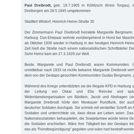
Paul Dreibrodt,
geb. 19.7.1905 in Köllitzsch (Kreis Torgau),
Dreibergen am 28.5.1945 umgekommen
Stadtteil Wilstorf, Heinrich-Heine-Straße 30
Der Zimmermann Paul Dreibrodt heiratete Margarete Bergmann,
Har­burg. Das Ehepaar wohnte vorübergehend in Horst bei Masch
ab Oktober 1936 wieder in Harburg in der heutigen Heinrich-Heine
Zeit hieß die Straße nach einem nationalistischen Schriftsteller Die
Sohn Heinz kam am 27.3.1929 zur Welt.
Beide, Margarete und Paul Dreibrodt, waren Kommunisten. Übe
unmittelbar nach 1933 ist nichts bekannt. Margarete Dreibrodt ver
dem von der Gestapo gesuchten Kommunisten Gustav Bergmann, zu
Während des Kriegs unterstützten sie die illegale KPD in Harburg
der Leitung von Oskar und Ella Reincke und spät
Widerstandsorganisation um Bästlein, Jacob und Abshagen (si
Margarete Drei­brodt hörte den Moskauer Rundfunk, der au
deutscher Soldaten durchgab. Sie schrieb mit verstellter Schrift 
Soldaten und unterrichtete sie, dass diese am Leben seien. Das
Nationalsozialisten behaupteten, die Sowjetarmee würde keine 
die Soldaten erschießen. Wäre ihre Tätigkeit bei der Gestapo b
das als "Feindbegünstigung" gegolten und wäre hart bestraft worde