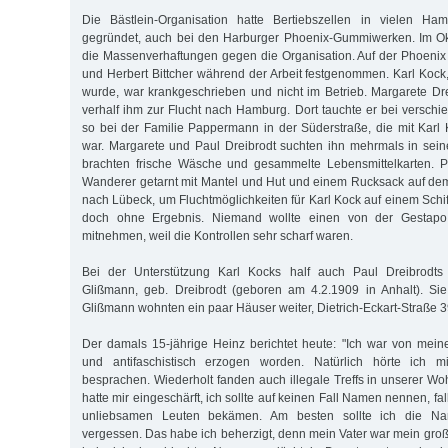
Die Bästlein-Organisation hatte Bertiebszellen in vielen Ha
gegründet, auch bei den Harburger Phoenix-Gummiwerken. Im O
die Massenverhaftungen gegen die Organisation. Auf der Phoeni
und Herbert Bittcher während der Arbeit festgenommen. Karl Kock,
wurde, war krankgeschrieben und nicht im Betrieb. Margarete Dr
verhalf ihm zur Flucht nach Hamburg. Dort tauchte er bei verschi
so bei der Familie Pappermann in der Süder­straße, die mit Karl 
war. Margarete und Paul Dreibrodt suchten ihn mehrmals in sei
brachten frische Wäsche und gesammelte Lebensmittelkarten. P
Wanderer getarnt mit Mantel und Hut und einem Rucksack auf de
nach Lübeck, um Fluchtmöglichkeiten für Karl Kock auf einem Schi
doch ohne Ergebnis. Niemand wollte einen von der Gestapo 
mitnehmen, weil die Kontrollen sehr scharf waren.
Bei der Unterstützung Karl Kocks half auch Paul Dreibrodts
Glißmann, geb. Dreibrodt (geboren am 4.2.1909 in Anhalt). Si
Glißmann wohnten ein paar Häuser weiter, Dietrich-Eckart-Straße 3
Der damals 15-jährige Heinz berichtet heute: "Ich war von mein
und antifaschistisch erzogen worden. Natürlich hörte ich m
besprachen. Wiederholt fanden auch illegale Treffs in unserer Wo
hatte mir eingeschärft, ich sollte auf keinen Fall Namen nennen, fa
unliebsamen Leuten bekämen. Am besten sollte ich die N
vergessen. Das habe ich beherzigt, denn mein Vater war mein groß