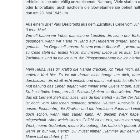
erhielten keine oder völlig unzureichende Nahrung. Viele starben
oder Entkräftung, auch nach­dem die Sowjetarmee sie befreit hat
dort am 28. Mai 1945 um.
Aus einem Brief Paul Dreibrodts aus dem Zuchthaus Celle vom Jun
"Liebe Mutti,
Wie oft haben wir früher das schöne Lönslied ,Es stehn drei Birk
gesungen, wenn wir Hand in Hand auf Heidefahrt gingen, und u
gedacht – im Gegenteil, unsere Herzen waren übervoll – , wenn wir
zu Celle steht ein festes Haus, mit unserer Liebe ist es aus.‘ Di
Zuchthaus, und da bin ich nun. Am Pfingstsonnabend bin ich hierhe
Mein Heinz, lass dir kräftig die Hände drücken. Ich freue mich, da
tapferer Kerl bist. Es ist mir darum nicht bange um dich, den
durchsetzen. Es ist oft nicht einfach und manchmal recht feindlich
Mut hat und das Leben bejaht, wird immer eine Quelle finden, aus
Kraft schöpfen kann, um alle Schwierigkeiten zu überwinden. Ein
das ist: Lernen! Sieh mal, alles, was du hier siehst – außer der Na
ist doch vom Menschen gemacht, schöne Häuser, kunstvolle Ba
unsere Eisenbahn, die Straßen und die herrlichen Parks und viel
doch schön, wenn man sagen kann: An diesem Werk habe ic
mitgeschafft. Aber welch stolzes Gefühl ist es erst, wenn man sa
Werk, meine Gedanken, meine Schöpfung, das habe ich gebaut. J
wenn er nur will, Heinzi. Du musst immer ,Hammer auf dem A
Mutter hilft dir dabei. (...)"