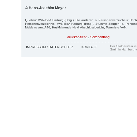
© Hans-Joachim Meyer
Quellen: VVN-BdA Harburg (Hrsg.), Die anderen, s. Personenverzeichnis; Hochmu
Personenverzeichnis; VVN-BdA Harburg (Hrsg.), Stumme Zeugen, s. Persone
Meldewesen, A46; Heyl/Maronde-Heyl, Abschlussbericht; Totenliste VAN.
druckansicht
/
Seitenanfang
Der Stolperstein i
IMPRESSUM / DATENSCHUTZ
KONTAKT
Stein in Hamburg v