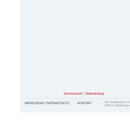
druckansicht
/
Seitenanfang
Der Stolperstein i
IMPRESSUM / DATENSCHUTZ
KONTAKT
Stein in Hamburg v