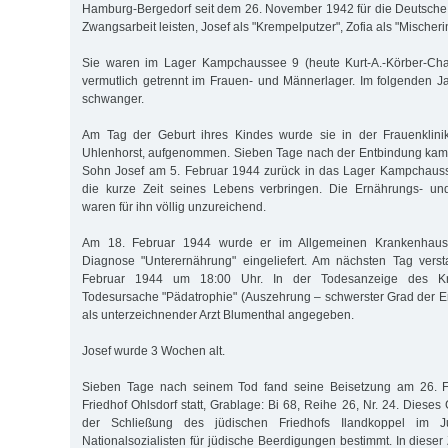
Hamburg-Bergedorf seit dem 26. November 1942 für die Deutsch
Zwangsarbeit leisten, Josef als "Krempelputzer", Zofia als "Mischeri
Sie waren im Lager Kampchaussee 9 (heute Kurt-A.-Körber-Cha
vermutlich getrennt im Frauen- und Männerlager. Im folgenden 
schwanger.
Am Tag der Geburt ihres Kindes wurde sie in der Frauenklini
Uhlenhorst, aufgenommen. Sieben Tage nach der Entbindung kam 
Sohn Josef am 5. Februar 1944 zurück in das Lager Kampchauss
die kurze Zeit seines Lebens verbringen. Die Ernährungs- u
waren für ihn völlig unzureichend.
Am 18. Februar 1944 wurde er im Allgemeinen Krankenhaus
Diagnose "Unterernährung" eingeliefert. Am nächsten Tag verst
Februar 1944 um 18:00 Uhr. In der Todesanzeige des Kr
Todesursache "Pädatrophie" (Auszehrung – schwerster Grad der 
als unterzeichnender Arzt Blumenthal angegeben.
Josef wurde 3 Wochen alt.
Sieben Tage nach seinem Tod fand seine Beisetzung am 26. 
Friedhof Ohlsdorf statt, Grablage: Bi 68, Reihe 26, Nr. 24. Diese
der Schließung des jüdischen Friedhofs Ilandkoppel im 
Nationalsozialisten für jüdische Beerdigungen bestimmt. In diese