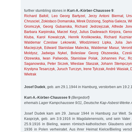
further stumbling stones in
Kurt-A.-Körber-Chaussee 9
:
Richard Bafoll
,
Leo Georg Bartyzel
,
Jerzy Antoni Biernat
,
Ur
Chrusciel
,
Zokistaco Domanska
,
Mirek Dziziong
,
Sophia Galeza
,
Wi
Gromczyk
,
Georg Gubanska
,
Richard Jedrzejczak
,
Alfrede Jon
Barbara Karpinska
,
Marzel Keyl
,
Julius Dadewach Kinjora
,
Geno
Kluba
,
Karol Kowalczyk
,
Henrik Krolikowska
,
Richard Kuzniar
Waldemar Czeslaw Lekowski
,
Wlodzimierz Lipka
,
Julia Jan
Maciejczyk
,
Edward Stanislaw Malecka
,
Waldemar Masur
,
Veroni
Moldysz
,
Jadwiga Nykel
,
Boleslaw Georg Olszewska
,
Czes
Olzewska
,
Iwan Paliwoda
,
Stanislaw Polak
,
Johannes Puc
,
R
Saganowska
,
Peter Siczek
,
Wieslaw Staszak
,
Johann Stempczyn
Krystyna Tesarczyk
,
Juruch Turczyn
,
Irene Tylczak
,
André Wasiak
,
Wietrak
Josef Dudek
, geb. am 29.1.1944 in Hamburg, verstorben am 19.2
Kurt-A.-Körber-Chaussee 9
(Bergedorf)
ehemals Lager Kampchaussee 9/11, Deutsche Kap-Asbest-Werke
Josef Dudek kam am 29. Januar 1944 in Hamburg zur Welt. Sei
Kasprzyk, geb. am 3.9.1916 in Magdalenensols, und sein Vater
25.9.1916 in Bieling, waren römisch-katholischen Glaubens und
1936 in Polen verheiratet. Aus ihrer Heimat Kielce/Bieling versc