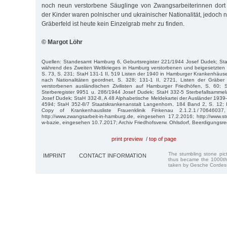
noch neun verstorbene Säuglinge von Zwangsarbeiterinnen dort 
der Kinder waren polnischer und ukrainischer Nationalität, jedoch n
Gräberfeld ist heute kein Einzelgrab mehr zu finden.
© Margot Löhr
Quellen: Standesamt Hamburg 6, Geburtsregister 221/1944 Josef Dudek; StaH
während des Zweiten Weltkrieges in Hamburg verstorbenen und beigesetzten au
S. 73, S. 231; StaH 131-1 II, 519 Listen der 1940 in Hamburger Krankenhäus
nach Nationalitäten geordnet, S. 328; 131-1 II, 2721, Listen der Gräber
verstorbenen ausländischen Zivilisten auf Hamburger Friedhöfen, S. 60;
Sterberegister 9951 u. 286/1944 Josef Dudek; StaH 332-5 Sterbefallsamme
Josef Dudek; StaH 332-8, A 48 Alphabetische Meldekartei der Ausländer 1939
4594; StaH 352-8/7 Staatskrankenanstalt Langenhorn, 184 Band 2, S. 12; I
Copy of Krankenhausliste Frauenklinik Finkenau 2.1.2.1 / 7064603
http://www.zwangsarbeit-in-hamburg.de, eingesehen 17.2.2016; http://www.stra
w-bazie, eingesehen 10.7.2017; Archiv Friedhofsverw. Ohlsdorf, Beerdigungsre
print preview
/
top of page
The stumbling stone pi
IMPRINT
CONTACT INFORMATION
thus became the 1000th
taken by Gesche Cordes