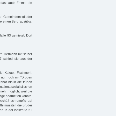
, dass auch Emma, die
de Gemeindemitglieder
ie einen Beruf ausübte.
lalle 93 gemietet. Dort
uch Hermann mit seiner
37 schied sie aus der
ie Kakao, Fischmehl,
35 nur noch mit "Drogen
enbar bis in die frühen
ationalsozialistischen
mehr möglich, weil die
räge bearbeiten konnte.
schäft schrumpfte auf
aße mussten die Brüder
n in der Isestraße 61