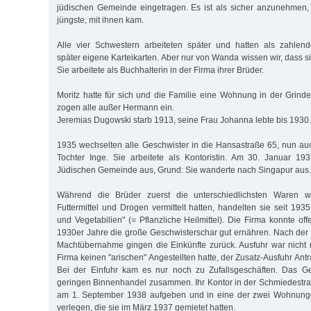
jüdischen Gemeinde eingetragen. Es ist als sicher anzunehmen
jüngste, mit ihnen kam.
Alle vier Schwestern arbeiteten später und hatten als zahlen
später eigene Karteikarten. Aber nur von Wanda wissen wir, dass s
Sie arbeitete als Buchhalterin in der Firma ihrer Brüder.
Moritz hatte für sich und die Familie eine Wohnung in der Grinde
zogen alle außer Hermann ein.
Jeremias Dugowski starb 1913, seine Frau Johanna lebte bis 1930.
1935 wechselten alle Geschwister in die Hansastraße 65, nun a
Tochter Inge. Sie arbeitete als Kontoristin. Am 30. Januar 19
Jüdischen Gemeinde aus, Grund: Sie wanderte nach Singapur aus.
Während die Brüder zuerst die unterschiedlichsten Waren w
Futtermittel und Drogen vermittelt hatten, handelten sie seit 19
und Vegetabilien" (= Pflanzliche Heilmittel). Die Firma konnte off
1930er Jahre die große Geschwisterschar gut ernähren. Nach der n
Machtübernahme gingen die Einkünfte zurück. Ausfuhr war nicht 
Firma keinen "arischen" Angestellten hatte, der Zusatz-Ausfuhr Ant
Bei der Einfuhr kam es nur noch zu Zufallsgeschäften. Das Ge
geringen Binnenhandel zusammen. Ihr Kontor in der Schmiedestr
am 1. September 1938 aufgeben und in eine der zwei Wohnunge
verlegen, die sie im März 1937 gemietet hatten.