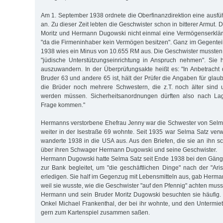
Am 1. September 1938 ordnete die Oberfinanzdirektion eine ausfü
an. Zu dieser Zeit lebten die Geschwister schon in bitterer Armut. 
Moritz und Hermann Dugowski nicht einmal eine Vermögenserkl
"da die Firmeninhaber kein Vermögen besitzen". Ganz im Gegenteil,
1938 wies ein Minus von 10.655 RM aus. Die Geschwister mussten
"jüdische Unterstützungseinrichtung in Anspruch nehmen". Sie 
auszuwandern. In der Überprüfungsakte heißt es: "In Anbetracht
Bruder 63 und andere 65 ist, hält der Prüfer die Angaben für gla
die Brüder noch mehrere Schwestern, die z.T. noch älter sind 
werden müssen. Sicherheitsanordnungen dürften also nach Lag
Frage kommen."
Hermanns verstorbene Ehefrau Jenny war die Schwester von Selma
weiter in der Isestraße 69 wohnte. Seit 1935 war Selma Satz verw
wanderte 1938 in die USA aus. Aus den Briefen, die sie an ihn sch
über ihren Schwager Hermann Dugowski und seine Geschwister.
Hermann Dugowski hatte Selma Satz seit Ende 1938 bei den Gän
zur Bank begleitet, um "die geschäftlichen Dinge" nach der "Aris
erledigen. Sie half im Gegenzug mit Lebensmitteln aus, gab Herm
weil sie wusste, wie die Geschwister "auf den Pfennig" achten muss
Hermann und sein Bruder Moritz Dugowski besuchten sie häufig. 
Onkel Michael Frankenthal, der bei ihr wohnte, und den Untermiet
gern zum Kartenspiel zusammen saßen.