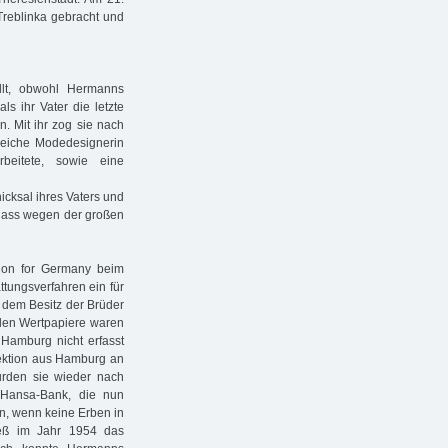
Treblinka gebracht und
lt, obwohl Hermanns
s ihr Vater die letzte
in. Mit ihr zog sie nach
reiche Modedesignerin
beitete, sowie eine
hicksal ihres Vaters und
dass wegen der großen
ion for Germany beim
ungsverfahren ein für
 dem Besitz der Brüder
den Wertpapiere waren
Hamburg nicht erfasst
ektion aus Hamburg an
urden sie wieder nach
Hansa-Bank, die nun
in, wenn keine Erben in
ieß im Jahr 1954 das