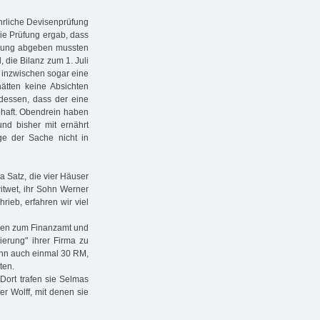
hrliche Devisenprüfung
Die Prüfung ergab, dass
ärung abgeben mussten
 die Bilanz zum 1. Juli
 inzwischen sogar eine
hätten keine Absichten
 dessen, dass der eine
ubhaft. Obendrein haben
und bisher mit ernährt
e der Sache nicht in
 Satz, die vier Häuser
itwet, ihr Sohn Werner
rieb, erfahren wir viel
gen zum Finanzamt und
ierung" ihrer Firma zu
ann auch einmal 30 RM,
ten.
Dort trafen sie Selmas
er Wolff, mit denen sie