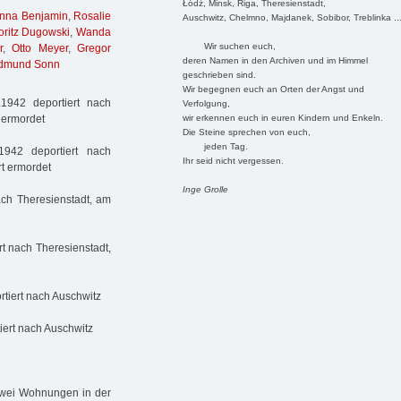
Łódź, Minsk, Riga, Theresienstadt,
nna Benjamin
,
Rosalie
Auschwitz, Chelmno, Majdanek, Sobibor, Treblinka ..
ritz Dugowski
,
Wanda
Wir suchen euch,
r
,
Otto Meyer
,
Gregor
deren Namen in den Archiven und im Himmel
dmund Sonn
geschrieben sind.
Wir begegnen euch an Orten der Angst und
1942 deportiert nach
Verfolgung,
wir erkennen euch in euren Kindern und Enkeln.
t ermordet
Die Steine sprechen von euch,
jeden Tag.
942 deportiert nach
Ihr seid nicht vergessen.
rt ermordet
Inge Grolle
ach Theresienstadt, am
t nach Theresienstadt,
rtiert nach Auschwitz
iert nach Auschwitz
 zwei Wohnungen in der