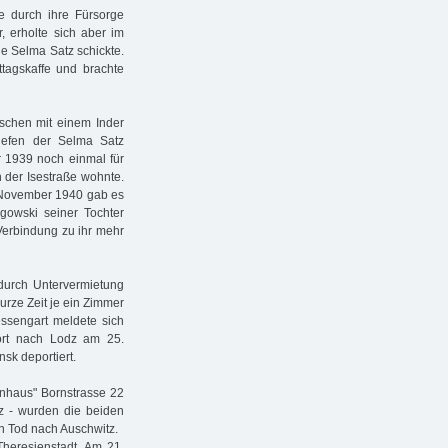
 durch ihre Fürsorge
 erholte sich aber im
ie Selma Satz schickte.
tagskaffe und brachte
schen mit einem Inder
riefen der Selma Satz
r 1939 noch einmal für
 der Isestraße wohnte.
m November 1940 gab es
gowski seiner Tochter
 Verbindung zu ihr mehr
durch Untervermietung
urze Zeit je ein Zimmer
ssengart meldete sich
port nach Lodz am 25.
k deportiert.
nhaus" Bornstrasse 22
tz - wurden die beiden
en Tod nach Auschwitz.
Theresienstadt. Am 21.