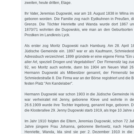
zweiten, heute dritten, Etage.
Ihr Vater, Jeremias Dugowski, war am 18. August 1838 in Wilna im
geboren worden. Die Familie zog nach Eydkuhnen in Preußen, di
Grenze. Die Töchter Henriette und Wanda wurde dort 1867 un
1870/71 wohnten die Dugowskis, wie man an den Geburtsorten d
Prostken im Landkreis Lyck.
Als erster zog Moritz Dugowski nach Hamburg. Am 28. April 189
Jüdische Gemeinde ein. 1897 war er als Kaufmann, Schmiedest
Adressbuch verzeichnet. 1899 gründete er eine eigene Firma "Ein
aller Art, speziell Drogen und Vegetabilien". Der Firmensitz lag zu
92, wo Moritz auch wohnte, dann bis 1904 am Neuen Wall 26
Hermann Dugowski als Mitbesitzer genannt, der Firmensitz bef
Schmiedestraße 8. Die Firma war an der Börse registriert und die B
festen Platz "Am Kandelaber".
Hermann Dugowski war schon 1903 in die Jüdische Gemeinde Ha
war verheiratet mit Jenny, geborene Kleve und wohnte in d
26.6.1909 wurde ihre Tochter Ingeborg, genannt Inge, geboren. D
die Klosterallee 29. Jenny Dugowski starb 1919, als Inge 10 Jahre a
Im Jahr 1910 folgten die Eltern, Jeremias Dugowski, schon 72 Jah
Jahre jüngere Frau Johanna, geborene Berlowitz, nach Hambu
Henriette, Wanda, Ida sind sie per 2. Dezember 1910 in die K