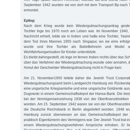
September 1942 wurden sie von dort mit dem Transport Bp nach 
ermordet.
Epilog:
Nach dem Krieg wurde kein Wiedergutmachungsantrag gestel
Tochter Inge bis 1970 noch am Leben war. Im November 1940, al
Nachricht erhielt, lebte sie in Indien und hatte eine Tochter, Yasm
dem Tod ihres Mannes 1955 nach Singapur, wo sie eine erfolg
wurde und ihre Tochter als Ballettlehrerin und Model ar
Wohlfahrtsorganisation für Kinder unterstützte.
Es bleibt dahingestellt, ob Inge im fernen Indien nichts über das Sc
über das Verfahren der Wiedergutmachung wusste oder annahm, 
Armut der Geschwister Wiedergutmachung nicht in Frage kam.
Am 21. November1950 leitete daher die Jewish Trust Corporat
Wiedergutmachungsamt beim Landgericht Hamburg ein Rückerstatt
eine ungarische Kriegsanleihe und eine ungarische Goldrente aus
Dugowski in einem Gemeinschaftsdepot der Hansa-Bank. Die bei
bei der Vermögenseinziehung 1938 von der Oberfinanzdirektion 
worden. Am 15. September 1942 waren sie von der Oberfinanzdir
die Deutsche Reichsbank in Berlin abgeliefert worden. 1948 w
Hamburg zurück überwiesen an das Gemeinschaftsdepot der 
praktisch Eigentümerin des Vermögens war. Der Jewish Trust trat e
einem Wiedergutmachungsverfahren Ansprüche erhoben. Er l