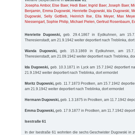
Weitere Stolpersteine in
Isestraße 61
:
Josepha Ambor
,
Else Baer
,
Hedi Baer
,
Ingrid Baer
,
Joseph Baer
,
Mi
Benjamin
,
Emma Dugowski
,
Henriette Dugowski
,
Ida Dugowski
,
Mo
Dugowski
,
Selly Gottlieb
,
Heinrich Ilse
,
Ella Meyer
,
Max Meye
Niessengart
,
Sophie Philip
,
Michael Pielen
,
Gertrud Rosenbaum
,
E
Henriette Dugowski,
geb. 29.4.1867 in Eydkuhnen, am 15.7.
Theresienstadt, am 21.9.1942 weiter deportiert nach Treblinka, dor
Wanda Dugowski,
geb. 15.3.1869 in Eydkuhnen, am 15.7.1
Theresienstadt, am 21.09.1942 weiter deportiert nach Treblinka, do
Ida Dugowski,
geb. 10.3.1871 in Lyck am 15.7.1942 deportiert n
21.9.1942 weiter deportiert nach Treblinka, dort ermordet
Moritz Dugowski,
geb. 11.7.1873 Prostken, am 15.7.1942 deportier
am 21.9.1942 weiter deportiert nach Treblinka, dort ermordet
Hermann Dugowski,
geb. 1.3.1875 in Prostken, am 11.7.1942 depo
Emma Dugowski,
geb. 17.9.1877 in Prostken, am 11.7.1942 deport
Isestraße 61
In der Isestraße 61 wohnten die sechs Geschwister Dugowski in