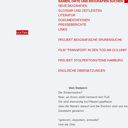
NAMEN, ORTE UND BIOGRAFIEN SUCHEN
NEUE BIOGRAFIEN
GLOSSAR UND ZEITLEISTEN
LITERATUR
DOKUMENTATIONEN
PRESSEBERICHTE
LINKS
PROJEKT BIOGRAFISCHE SPURENSUCHE
FILM "TRANSPORT IN DEN TOD AM 23.9.1940"
PROJEKT STOLPERTONSTEINE HAMBURG
ENGLISCHE ÜBERSETZUNGEN
Vom Stolpern
Die Stolpersteine?
Nein, an ihnen stößt niemand den Fuß
Sie sind ebenerdig ins Pflaster gepflanzt
aber die Namen darauf und die Zeichen sind uns ins
Gewissen gestanzt:
"geboren, deportiert, ermordet"
Und die Orte: