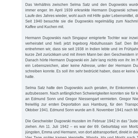
Das Verhältnis zwischen Selma Satz und den Dugowskis wurde
immer enger. Im April 1939 erkrankte Hermann Dugowski schwer,
Laufe des Jahres wieder, wohl auch mit Hilfe guter Lebensmittel, d
Seit 1940 besuchte sie die Dugowskis regelmäßig zum Nachmit
Kaffee und Kuchen mit.
Hermann Dugowskis nach Singapur emigrierte Tochter war inzwi
verheiratet und hieß jetzt Ingeborg Abdulhussain Saif. Den B
entnehmen wir, dass sie seit 1938 in Indien lebte und im Frühjah
kurze Zeit zurückkam und mit ihrem Mann bei den Geschwistern in
Danach hörte Hermann Dugowski ein Jahr lang nichts von ihr. I
ein Lebenszeichen, aber keine Adresse, unter der Hermann Du
schreiben konnte. Es soll ihn sehr bedrückt haben, dass er keine
hatte.
Selma Satz hatte den Dugowskis auch geraten, ihr Einkommen 
aufzubessern. Nach anfänglichen Schwierigkeiten konnten sie für k
an Edmund Sonn und Gregor Niessengart vermieten. Gregor Nie
freiwillig zur ersten Deportation aus Hamburg, für den Trans
Oktober 1941. Edmund Sonn wurde am 8. November 1941 nach Mins
Die Geschwister Dugowski mussten im Februar 1942 in das "Jude
ziehen. Am 11. Juli 1942 – es war der 69. Geburtstag von Mori
jüngsten, Emma und Hermann, von dort abtransportiert, direkt in d
Vier Tage später kamen Henriette, Wanda, Ida und Moritz nach 