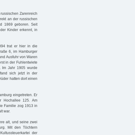
 russischen Zarenreich
rekt an der russischen
d 1869 geboren. Seit
er Kinder erkennt, in
4 trat er hier in die
raße 6, im Hamburger
 und Ausfuhr von Waren
erst in der Fuhlentwiete
. Im Jahr 1905 wurde
and sich jetzt in der
rüder hatten dort einen
mburg eingetreten. Er
er Hochallee 125. Am
ie Familie zog 1913 in
lt war.
re alt, und seine zwei
rg. Mit den Töchtern
ultussteuerkartei der