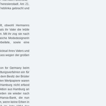
Theresienstadt. Am 21.
Treblinka gebracht und
lt, obwohl Hermanns
s ihr Vater die letzte
in. Mit ihr zog sie nach
reiche Modedesignerin
beitete, sowie eine
hicksal ihres Vaters und
dass wegen der großen
ion for Germany beim
ungsverfahren ein für
 dem Besitz der Brüder
den Wertpapiere waren
Hamburg nicht erfasst
ektion aus Hamburg an
urden sie wieder nach
Hansa-Bank, die nun
in, wenn keine Erben in