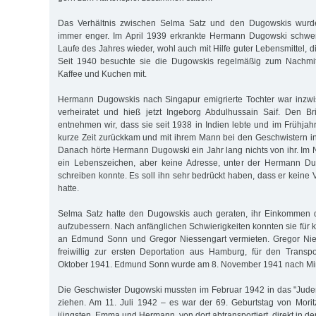
Das Verhältnis zwischen Selma Satz und den Dugowskis wurde
immer enger. Im April 1939 erkrankte Hermann Dugowski schwer,
Laufe des Jahres wieder, wohl auch mit Hilfe guter Lebensmittel, d
Seit 1940 besuchte sie die Dugowskis regelmäßig zum Nachmit
Kaffee und Kuchen mit.
Hermann Dugowskis nach Singapur emigrierte Tochter war inzwi
verheiratet und hieß jetzt Ingeborg Abdulhussain Saif. Den B
entnehmen wir, dass sie seit 1938 in Indien lebte und im Frühjah
kurze Zeit zurückkam und mit ihrem Mann bei den Geschwistern in
Danach hörte Hermann Dugowski ein Jahr lang nichts von ihr. I
ein Lebenszeichen, aber keine Adresse, unter der Hermann Du
schreiben konnte. Es soll ihn sehr bedrückt haben, dass er keine
hatte.
Selma Satz hatte den Dugowskis auch geraten, ihr Einkommen 
aufzubessern. Nach anfänglichen Schwierigkeiten konnten sie für k
an Edmund Sonn und Gregor Niessengart vermieten. Gregor Nie
freiwillig zur ersten Deportation aus Hamburg, für den Trans
Oktober 1941. Edmund Sonn wurde am 8. November 1941 nach Mins
Die Geschwister Dugowski mussten im Februar 1942 in das "Jude
ziehen. Am 11. Juli 1942 – es war der 69. Geburtstag von Mori
jüngsten, Emma und Hermann, von dort abtransportiert, direkt in d