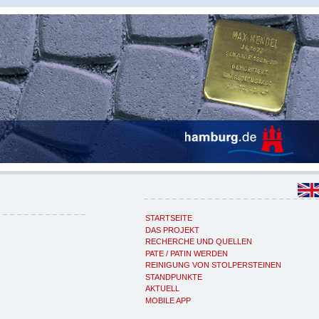
STARTSEITE
DAS PROJEKT
RECHERCHE UND QUELLEN
PATE / PATIN WERDEN
REINIGUNG VON STOLPERSTEINEN
STANDPUNKTE
AKTUELL
MOBILE APP