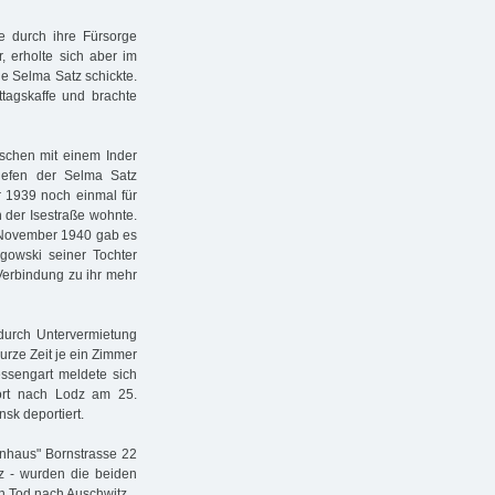
 durch ihre Fürsorge
 erholte sich aber im
ie Selma Satz schickte.
tagskaffe und brachte
schen mit einem Inder
riefen der Selma Satz
r 1939 noch einmal für
 der Isestraße wohnte.
m November 1940 gab es
gowski seiner Tochter
 Verbindung zu ihr mehr
durch Untervermietung
urze Zeit je ein Zimmer
ssengart meldete sich
port nach Lodz am 25.
k deportiert.
nhaus" Bornstrasse 22
tz - wurden die beiden
en Tod nach Auschwitz.