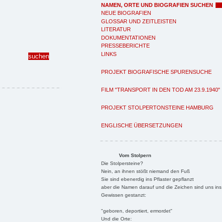
NAMEN, ORTE UND BIOGRAFIEN SUCHEN
NEUE BIOGRAFIEN
GLOSSAR UND ZEITLEISTEN
LITERATUR
DOKUMENTATIONEN
PRESSEBERICHTE
LINKS
PROJEKT BIOGRAFISCHE SPURENSUCHE
FILM "TRANSPORT IN DEN TOD AM 23.9.1940"
PROJEKT STOLPERTONSTEINE HAMBURG
ENGLISCHE ÜBERSETZUNGEN
Vom Stolpern
Die Stolpersteine?
Nein, an ihnen stößt niemand den Fuß
Sie sind ebenerdig ins Pflaster gepflanzt
aber die Namen darauf und die Zeichen sind uns ins
Gewissen gestanzt:
"geboren, deportiert, ermordet"
Und die Orte: