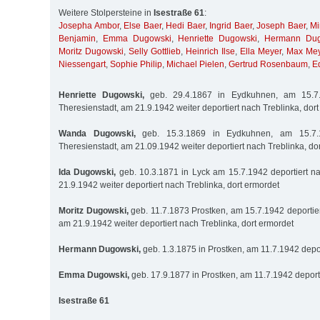
Weitere Stolpersteine in
Isestraße 61
:
Josepha Ambor
,
Else Baer
,
Hedi Baer
,
Ingrid Baer
,
Joseph Baer
,
Mi
Benjamin
,
Emma Dugowski
,
Henriette Dugowski
,
Hermann Dug
Moritz Dugowski
,
Selly Gottlieb
,
Heinrich Ilse
,
Ella Meyer
,
Max Mey
Niessengart
,
Sophie Philip
,
Michael Pielen
,
Gertrud Rosenbaum
,
E
Henriette Dugowski,
geb. 29.4.1867 in Eydkuhnen, am 15.7.
Theresienstadt, am 21.9.1942 weiter deportiert nach Treblinka, dor
Wanda Dugowski,
geb. 15.3.1869 in Eydkuhnen, am 15.7.1
Theresienstadt, am 21.09.1942 weiter deportiert nach Treblinka, do
Ida Dugowski,
geb. 10.3.1871 in Lyck am 15.7.1942 deportiert n
21.9.1942 weiter deportiert nach Treblinka, dort ermordet
Moritz Dugowski,
geb. 11.7.1873 Prostken, am 15.7.1942 deportier
am 21.9.1942 weiter deportiert nach Treblinka, dort ermordet
Hermann Dugowski,
geb. 1.3.1875 in Prostken, am 11.7.1942 depo
Emma Dugowski,
geb. 17.9.1877 in Prostken, am 11.7.1942 deport
Isestraße 61