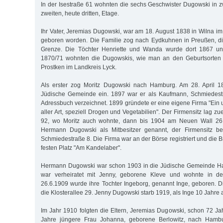
In der Isestraße 61 wohnten die sechs Geschwister Dugowski in
zweiten, heute dritten, Etage.
Ihr Vater, Jeremias Dugowski, war am 18. August 1838 in Wilna im
geboren worden. Die Familie zog nach Eydkuhnen in Preußen, di
Grenze. Die Töchter Henriette und Wanda wurde dort 1867 un
1870/71 wohnten die Dugowskis, wie man an den Geburtsorten d
Prostken im Landkreis Lyck.
Als erster zog Moritz Dugowski nach Hamburg. Am 28. April 189
Jüdische Gemeinde ein. 1897 war er als Kaufmann, Schmiedest
Adressbuch verzeichnet. 1899 gründete er eine eigene Firma "Ein
aller Art, speziell Drogen und Vegetabilien". Der Firmensitz lag zu
92, wo Moritz auch wohnte, dann bis 1904 am Neuen Wall 26
Hermann Dugowski als Mitbesitzer genannt, der Firmensitz bef
Schmiedestraße 8. Die Firma war an der Börse registriert und die B
festen Platz "Am Kandelaber".
Hermann Dugowski war schon 1903 in die Jüdische Gemeinde Ha
war verheiratet mit Jenny, geborene Kleve und wohnte in d
26.6.1909 wurde ihre Tochter Ingeborg, genannt Inge, geboren. D
die Klosterallee 29. Jenny Dugowski starb 1919, als Inge 10 Jahre a
Im Jahr 1910 folgten die Eltern, Jeremias Dugowski, schon 72 Jah
Jahre jüngere Frau Johanna, geborene Berlowitz, nach Hambu