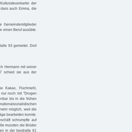
ultussteuerkartei der
, dass auch Emma, die
de Gemeindemitglieder
ie einen Beruf ausübte.
lalle 93 gemietet. Dort
uch Hermann mit seiner
37 schied sie aus der
ie Kakao, Fischmehl,
35 nur noch mit "Drogen
enbar bis in die frühen
ationalsozialistischen
mehr möglich, weil die
räge bearbeiten konnte.
schäft schrumpfte auf
aße mussten die Brüder
n in der Isestraße 61