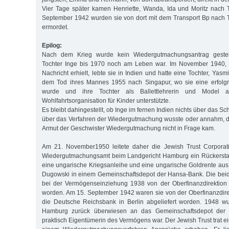
Vier Tage später kamen Henriette, Wanda, Ida und Moritz nach 
September 1942 wurden sie von dort mit dem Transport Bp nach 
ermordet.
Epilog:
Nach dem Krieg wurde kein Wiedergutmachungsantrag gestel
Tochter Inge bis 1970 noch am Leben war. Im November 1940, al
Nachricht erhielt, lebte sie in Indien und hatte eine Tochter, Yasm
dem Tod ihres Mannes 1955 nach Singapur, wo sie eine erfolg
wurde und ihre Tochter als Ballettlehrerin und Model ar
Wohlfahrtsorganisation für Kinder unterstützte.
Es bleibt dahingestellt, ob Inge im fernen Indien nichts über das Sc
über das Verfahren der Wiedergutmachung wusste oder annahm, 
Armut der Geschwister Wiedergutmachung nicht in Frage kam.
Am 21. November1950 leitete daher die Jewish Trust Corporat
Wiedergutmachungsamt beim Landgericht Hamburg ein Rückerstatt
eine ungarische Kriegsanleihe und eine ungarische Goldrente aus
Dugowski in einem Gemeinschaftsdepot der Hansa-Bank. Die bei
bei der Vermögenseinziehung 1938 von der Oberfinanzdirektion 
worden. Am 15. September 1942 waren sie von der Oberfinanzdir
die Deutsche Reichsbank in Berlin abgeliefert worden. 1948 w
Hamburg zurück überwiesen an das Gemeinschaftsdepot der 
praktisch Eigentümerin des Vermögens war. Der Jewish Trust trat e