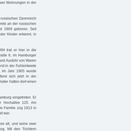
 zwei Wohnungen in der
 russischen Zarenreich
rekt an der russischen
d 1869 geboren. Seit
er Kinder erkennt, in
4 trat er hier in die
raße 6, im Hamburger
 und Ausfuhr von Waren
erst in der Fuhlentwiete
. Im Jahr 1905 wurde
and sich jetzt in der
rüder hatten dort einen
mburg eingetreten. Er
er Hochallee 125. Am
ie Familie zog 1913 in
lt war.
re alt, und seine zwei
rg. Mit den Töchtern