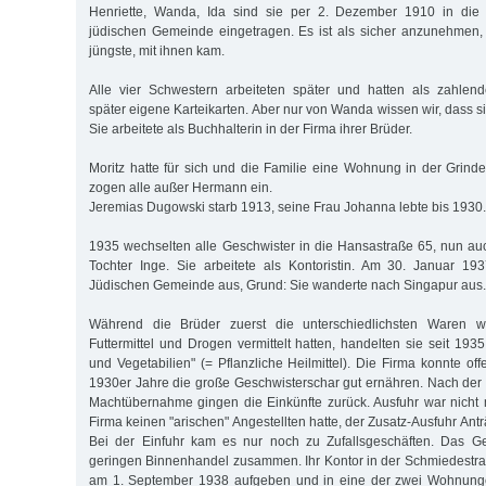
Henriette, Wanda, Ida sind sie per 2. Dezember 1910 in die K
jüdischen Gemeinde eingetragen. Es ist als sicher anzunehmen
jüngste, mit ihnen kam.
Alle vier Schwestern arbeiteten später und hatten als zahlen
später eigene Karteikarten. Aber nur von Wanda wissen wir, dass s
Sie arbeitete als Buchhalterin in der Firma ihrer Brüder.
Moritz hatte für sich und die Familie eine Wohnung in der Grinde
zogen alle außer Hermann ein.
Jeremias Dugowski starb 1913, seine Frau Johanna lebte bis 1930.
1935 wechselten alle Geschwister in die Hansastraße 65, nun a
Tochter Inge. Sie arbeitete als Kontoristin. Am 30. Januar 19
Jüdischen Gemeinde aus, Grund: Sie wanderte nach Singapur aus.
Während die Brüder zuerst die unterschiedlichsten Waren w
Futtermittel und Drogen vermittelt hatten, handelten sie seit 19
und Vegetabilien" (= Pflanzliche Heilmittel). Die Firma konnte off
1930er Jahre die große Geschwisterschar gut ernähren. Nach der n
Machtübernahme gingen die Einkünfte zurück. Ausfuhr war nicht 
Firma keinen "arischen" Angestellten hatte, der Zusatz-Ausfuhr Ant
Bei der Einfuhr kam es nur noch zu Zufallsgeschäften. Das Ge
geringen Binnenhandel zusammen. Ihr Kontor in der Schmiedestr
am 1. September 1938 aufgeben und in eine der zwei Wohnunge