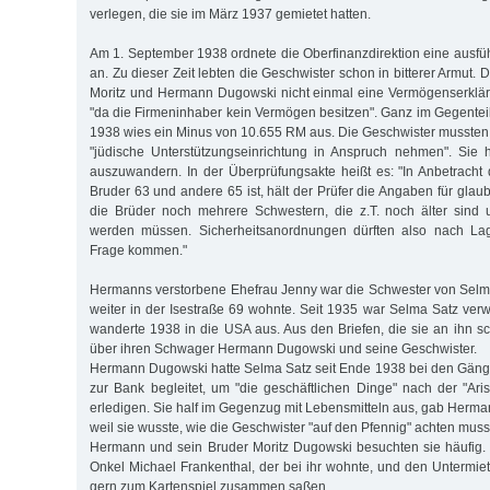
verlegen, die sie im März 1937 gemietet hatten.
Am 1. September 1938 ordnete die Oberfinanzdirektion eine ausfü
an. Zu dieser Zeit lebten die Geschwister schon in bitterer Armut. 
Moritz und Hermann Dugowski nicht einmal eine Vermögenserkl
"da die Firmeninhaber kein Vermögen besitzen". Ganz im Gegenteil,
1938 wies ein Minus von 10.655 RM aus. Die Geschwister mussten
"jüdische Unterstützungseinrichtung in Anspruch nehmen". Sie 
auszuwandern. In der Überprüfungsakte heißt es: "In Anbetracht
Bruder 63 und andere 65 ist, hält der Prüfer die Angaben für gla
die Brüder noch mehrere Schwestern, die z.T. noch älter sind 
werden müssen. Sicherheitsanordnungen dürften also nach Lag
Frage kommen."
Hermanns verstorbene Ehefrau Jenny war die Schwester von Selma
weiter in der Isestraße 69 wohnte. Seit 1935 war Selma Satz verw
wanderte 1938 in die USA aus. Aus den Briefen, die sie an ihn sch
über ihren Schwager Hermann Dugowski und seine Geschwister.
Hermann Dugowski hatte Selma Satz seit Ende 1938 bei den Gän
zur Bank begleitet, um "die geschäftlichen Dinge" nach der "Aris
erledigen. Sie half im Gegenzug mit Lebensmitteln aus, gab Herm
weil sie wusste, wie die Geschwister "auf den Pfennig" achten muss
Hermann und sein Bruder Moritz Dugowski besuchten sie häufig. 
Onkel Michael Frankenthal, der bei ihr wohnte, und den Untermiet
gern zum Kartenspiel zusammen saßen.