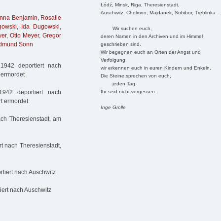
Łódź, Minsk, Riga, Theresienstadt,
Auschwitz, Chelmno, Majdanek, Sobibor, Treblinka ..
nna Benjamin
,
Rosalie
owski
,
Ida Dugowski
,
Wir suchen euch,
er
,
Otto Meyer
,
Gregor
deren Namen in den Archiven und im Himmel
dmund Sonn
geschrieben sind.
Wir begegnen euch an Orten der Angst und
Verfolgung,
1942 deportiert nach
wir erkennen euch in euren Kindern und Enkeln.
t ermordet
Die Steine sprechen von euch,
jeden Tag.
Ihr seid nicht vergessen.
942 deportiert nach
rt ermordet
Inge Grolle
ach Theresienstadt, am
t nach Theresienstadt,
rtiert nach Auschwitz
iert nach Auschwitz