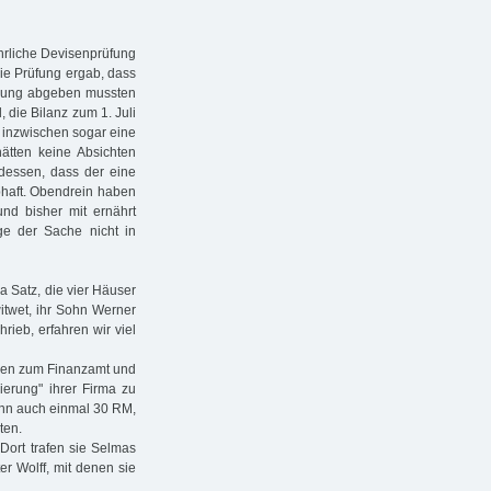
hrliche Devisenprüfung
Die Prüfung ergab, dass
ärung abgeben mussten
 die Bilanz zum 1. Juli
 inzwischen sogar eine
hätten keine Absichten
 dessen, dass der eine
ubhaft. Obendrein haben
und bisher mit ernährt
e der Sache nicht in
 Satz, die vier Häuser
itwet, ihr Sohn Werner
rieb, erfahren wir viel
gen zum Finanzamt und
ierung" ihrer Firma zu
ann auch einmal 30 RM,
ten.
Dort trafen sie Selmas
er Wolff, mit denen sie