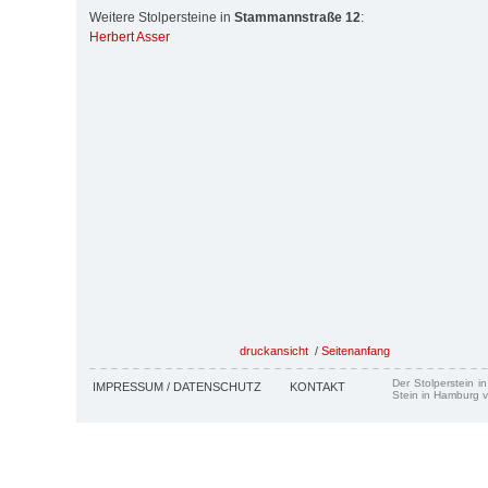
Weitere Stolpersteine in
Stammannstraße 12
:
Herbert Asser
druckansicht
/
Seitenanfang
Der Stolperstein i
IMPRESSUM / DATENSCHUTZ
KONTAKT
Stein in Hamburg v