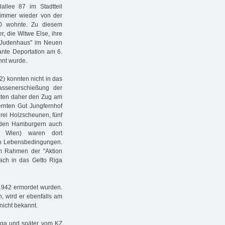
allee 87 im Stadtteil
 immer wieder von der
40 wohnte. Zu diesem
r, die Witwe Else, ihre
 "Judenhaus" im Neuen
ante Deportation am 6.
nnt wurde.
) konnten nicht in das
assenerschießung der
sten daher den Zug am
ernten Gut Jungfernhof
rei Holzscheunen, fünf
 den Hamburgern auch
d Wien) waren dort
en Lebensbedingungen.
m Rahmen der "Aktion
ch in das Getto Riga
1942 ermordet wurden.
n, wird er ebenfalls am
icht bekannt.
iga und später vom KZ