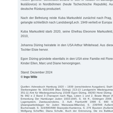
Ikulášovice) in Nordböhmen (heute Tschechische Republik). Au
deutsche Rüstung produziert.
Nach der Befreiung reiste Kuba Markusfeld zunächst nach Prag,
gelangte schließlich nach Landsberg/Lech. 1949 verließ er Europa
Kuba Markusfeld starb 2020, seine Ehefrau Eleonore Markusfeld
2010,
Johanna Düring heiratete in den USA Arthur Whitehead. Aus dies
Tochter Elsie hervor.
Egon Düring gründete ebenfalls in den USA eine Familie mit Flore
Kinder Ellen, Marc und Diane hervorgingen.
Stand: Dezember 2024
© Ingo Wille
Quellen: Adressbuch Hamburg 1920 – 1939 (verschiedene Ausgaben); StaH
Sterberegister Nr. 343/1939 (Max Düring); 213-13 Landgericht Wiedergut
351-11 Amt für Wiedergutmachung 15348 Egon Düring, 49293 Horst Düring;
Nr. 992 e 2 Band 3 (Transport nach Riga, Listen 1 und 2. Beate Meyer (H
Ermordung Der Hamburger Juden 1933-1945, S. 64 ff., Göttingen 2006. Da
Lagersystem, Zweitausendeins, 3. Aufl. Franfurt/M 1998 S. 690 V
(Zwangsarbeitslager für Juden Warszawa-Wilanów), S. 239/566 Auße
Buchenwald, S. 324/680/688 Skarzysko-Kamienna, S. 276 Bautzen (Außenl
Wolfgang Scheffler, Diana Schulle, Buch der Erinnerung, Die ins Baltiku