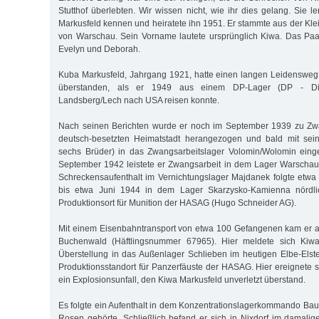
Stutthof überlebten. Wir wissen nicht, wie ihr dies gelang. Sie 
Markusfeld kennen und heiratete ihn 1951. Er stammte aus der Kle
von Warschau. Sein Vorname lautete ursprünglich Kiwa. Das Paa
Evelyn und Deborah.
Kuba Markusfeld, Jahrgang 1921, hatte einen langen Leidensweg
überstanden, als er 1949 aus einem DP-Lager (DP - Dis
Landsberg/Lech nach USA reisen konnte.
Nach seinen Berichten wurde er noch im September 1939 zu Zwa
deutsch-besetzten Heimatstadt herangezogen und bald mit sein
sechs Brüder) in das Zwangsarbeitslager Volomin/Wolomin einge
September 1942 leistete er Zwangsarbeit in dem Lager Warscha
Schreckensaufenthalt im Vernichtungslager Majdanek folgte etwa
bis etwa Juni 1944 in dem Lager Skarzysko-Kamienna nördli
Produktionsort für Munition der HASAG (Hugo Schneider AG).
Mit einem Eisenbahntransport von etwa 100 Gefangenen kam er a
Buchenwald (Häftlingsnummer 67965). Hier meldete sich Kiwa
Überstellung in das Außenlager Schlieben im heutigen Elbe-Elst
Produktionsstandort für Panzerfäuste der HASAG. Hier ereignete s
ein Explosionsunfall, den Kiwa Markusfeld unverletzt überstand.
Es folgte ein Aufenthalt in dem Konzentrationslagerkommando Ba
Rosen gehörte. Schließlich befand er sich in Nixdorf im damali