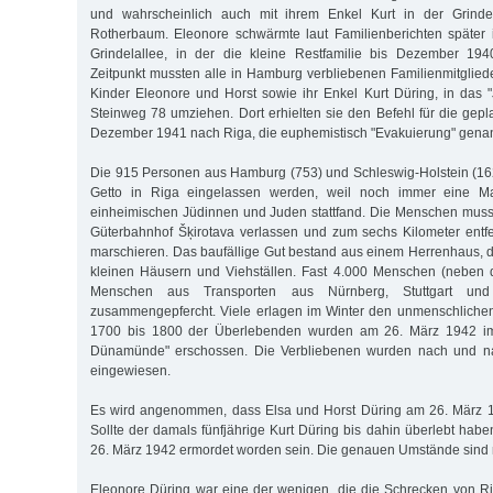
und wahrscheinlich auch mit ihrem Enkel Kurt in der Grindel
Rotherbaum. Eleonore schwärmte laut Familienberichten später
Grindelallee, in der die kleine Restfamilie bis Dezember 19
Zeitpunkt mussten alle in Hamburg verbliebenen Familienmitgliede
Kinder Eleonore und Horst sowie ihr Enkel Kurt Düring, in das
Steinweg 78 umziehen. Dort erhielten sie den Befehl für die gepl
Dezember 1941 nach Riga, die euphemistisch "Evakuierung" gena
Die 915 Personen aus Hamburg (753) und Schleswig-Holstein (162
Getto in Riga eingelassen werden, weil noch immer eine M
einheimischen Jüdinnen und Juden stattfand. Die Menschen mus
Güterbahnhof Šķirotava verlassen und zum sechs Kilometer entf
marschieren. Das baufällige Gut bestand aus einem Herrenhaus, d
kleinen Häusern und Viehställen. Fast 4.000 Menschen (neben
Menschen aus Transporten aus Nürnberg, Stuttgart un
zusammengepfercht. Viele erlagen im Winter den unmenschlich
1700 bis 1800 der Überlebenden wurden am 26. März 1942 i
Dünamünde" erschossen. Die Verbliebenen wurden nach und na
eingewiesen.
Es wird angenommen, dass Elsa und Horst Düring am 26. März 
Sollte der damals fünfjährige Kurt Düring bis dahin überlebt habe
26. März 1942 ermordet worden sein. Die genauen Umstände sind n
Eleonore Düring war eine der wenigen, die die Schrecken von R