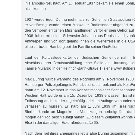
in Hamburg-Neustadt. Am 1. Februar 1937 bekam sie einen Sohn, 
nicht kennen.
1937 wurde Egon Düring mehrmals zur Geheimen Staatspolizei (G
er verdächtigt wurde, einen Moskauer Radiosender abgehört zu 
den Verhören erlittenen Misshandlungen verlor er sein Gehör auf
1938 floh er mit seiner Schwester Johanna aus Deutschland, zun
Antwerpen und von dort gelang ihnen die Weiterreise in die US
blieb zurück in Hamburg bei der Familie seiner Großeltern.
Laut der Kultussteuerkartei der Jüdischen Gemeinde nahm 
Abschluss ihrer Berufsausbildung eine Stelle als Hausangestel
Familie Mularski in der Heinrich-Barth-Straße 1 (siehe www.stolper
Max Düring wurde während des Pogroms am 9. November 1938 inh
Hamburger Polizeigefängnis Fuhlsbüttel (auch bekannt als KolaFu)
dann am 12. November in das Konzentrationslager Sachsenhausen
Wochen Haft wurde er am 15. Dezember 1938 entlassen. Es ist n
Entlassung auch mit der regelmäßig erteilten Auflage verbunden w
verlassen zu müssen. Er starb am 1. Juni 1939 im Israelitis
Sterbeurkunde an Magenkrebs. Verletzungen herbeigeführt durc
mögen den Tod beschleunigt haben. Zu diesem Zeitpunkt wohnte e
Else in der damaligen Eckernförderstraße 65.
Nach dem Tod ihres Ehemannes lebte Else Düring zusammen mit i