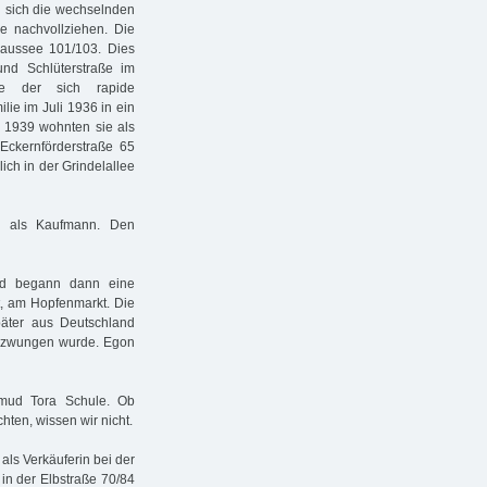
n sich die wechselnden
 nachvollziehen. Die
aussee 101/103. Dies
d Schlüterstraße im
lge der sich rapide
ie im Juli 1936 in ein
 1939 wohnten sie als
Eckernförderstraße 65
lich in der Grindelallee
ie als Kaufmann. Den
nd begann dann eine
t, am Hopfenmarkt. Die
päter aus Deutschland
 gezwungen wurde. Egon
almud Tora Schule. Ob
ten, wissen wir nicht.
als Verkäuferin bei der
in der Elbstraße 70/84