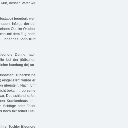
Kurt, dessen Vater wir
estapo) beordert, weil
haben. Infolge der bei
 einem Ohr. Im Oktober
ächst mit dem Zug nach
A. Johannas Sohn Kurt
Eleonore Düring nach
lte bei der jüdischen
steine-hamburg.de) an.
aftiert, zunächst ins
 eingeliefert, wurde er
 überstellt. Nach fünf
icht bekannt, ob seine
ar, Deutschland sofort
chen Krankenhaus laut
h Schläge oder Folter
r noch mit seiner Frau
hrer Tochter Eleonore