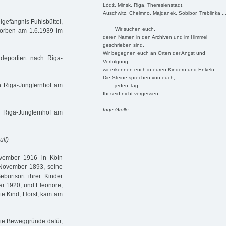
Łódź, Minsk, Riga, Theresienstadt,
Auschwitz, Chelmno, Majdanek, Sobibor, Treblinka ..
igefängnis Fuhlsbüttel,
Wir suchen euch,
torben am 1.6.1939 im
deren Namen in den Archiven und im Himmel
geschrieben sind.
Wir begegnen euch an Orten der Angst und
eportiert nach Riga-
Verfolgung,
wir erkennen euch in euren Kindern und Enkeln.
Die Steine sprechen von euch,
h Riga-Jungfernhof am
jeden Tag.
Ihr seid nicht vergessen.
Inge Grolle
 Riga-Jungfernhof am
uli)
vember 1916 in Köln
 November 1893, seine
burtsort ihrer Kinder
ar 1920, und Eleonore,
te Kind, Horst, kam am
die Beweggründe dafür,