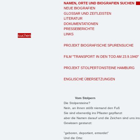
NAMEN, ORTE UND BIOGRAFIEN SUCHEN
NEUE BIOGRAFIEN
GLOSSAR UND ZEITLEISTEN
LITERATUR
DOKUMENTATIONEN
PRESSEBERICHTE
LINKS
PROJEKT BIOGRAFISCHE SPURENSUCHE
FILM "TRANSPORT IN DEN TOD AM 23.9.1940"
PROJEKT STOLPERTONSTEINE HAMBURG
ENGLISCHE ÜBERSETZUNGEN
Vom Stolpern
Die Stolpersteine?
Nein, an ihnen stößt niemand den Fuß
Sie sind ebenerdig ins Pflaster gepflanzt
aber die Namen darauf und die Zeichen sind uns ins
Gewissen gestanzt:
"geboren, deportiert, ermordet"
Und die Orte: