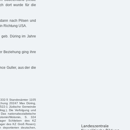
ch dort wurde für die
 dann nach Pilsen und
 in Richtung USA.
, geb. Düring im Jahre
er Beziehung ging ihre
nce Guller, aus der die
 332-5 Standesämter 1105
machung 20247 Max Düring,
 522-1 Jüdische Gemeinde
rsg.), Die Verfolgung und
s nationalsozialistische
olomin/Wolomin, S. 324
nlager Schlieben des KZ
ager des KZ Groß Rosen);
m deportierten deutschen,