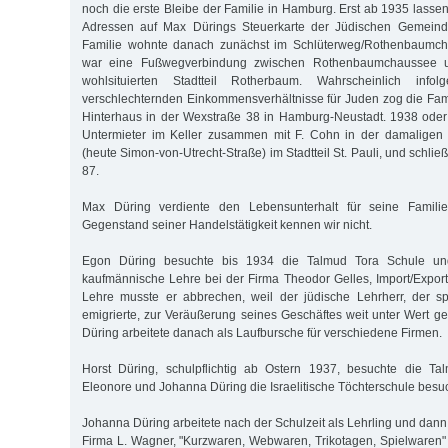
noch die erste Bleibe der Familie in Hamburg. Erst ab 1935 lasse
Adressen auf Max Dürings Steuerkarte der Jüdischen Gemeinde
Familie wohnte danach zunächst im Schlüterweg/Rothenbaumch
war eine Fußwegverbindung zwischen Rothenbaumchaussee un
wohlsituierten Stadtteil Rotherbaum. Wahrscheinlich info
verschlechternden Einkommensverhältnisse für Juden zog die Famil
Hinterhaus in der Wexstraße 38 in Hamburg-Neustadt. 1938 oder
Untermieter im Keller zusammen mit F. Cohn in der damaligen 
(heute Simon-von-Utrecht-Straße) im Stadtteil St. Pauli, und schließ
87.
Max Düring verdiente den Lebensunterhalt für seine Famil
Gegenstand seiner Handelstätigkeit kennen wir nicht.
Egon Düring besuchte bis 1934 die Talmud Tora Schule u
kaufmännische Lehre bei der Firma Theodor Gelles, Import/Expor
Lehre musste er abbrechen, weil der jüdische Lehrherr, der s
emigrierte, zur Veräußerung seines Geschäftes weit unter Wert
Düring arbeitete danach als Laufbursche für verschiedene Firmen.
Horst Düring, schulpflichtig ab Ostern 1937, besuchte die T
Eleonore und Johanna Düring die Israelitische Töchterschule besuch
Johanna Düring arbeitete nach der Schulzeit als Lehrling und dann 
Firma L. Wagner, "Kurzwaren, Webwaren, Trikotagen, Spielwaren" 