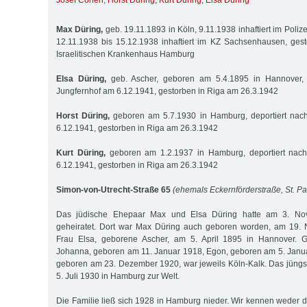
Josef Cohen
,
Horst Düring
,
Kurt Düring
,
Elsa Düring
Max Düring,
geb. 19.11.1893 in Köln, 9.11.1938 inhaftiert im Polize
12.11.1938 bis 15.12.1938 inhaftiert im KZ Sachsenhausen, ges
Israelitischen Krankenhaus Hamburg
Elsa Düring,
geb. Ascher, geboren am 5.4.1895 in Hannover, d
Jungfernhof am 6.12.1941, gestorben in Riga am 26.3.1942
Horst Düring,
geboren am 5.7.1930 in Hamburg, deportiert nac
6.12.1941, gestorben in Riga am 26.3.1942
Kurt Düring,
geboren am 1.2.1937 in Hamburg, deportiert nach
6.12.1941, gestorben in Riga am 26.3.1942
Simon-von-Utrecht-Straße 65
(ehemals Eckernförderstraße, St. Pa
Das jüdische Ehepaar Max und Elsa Düring hatte am 3. No
geheiratet. Dort war Max Düring auch geboren worden, am 19.
Frau Elsa, geborene Ascher, am 5. April 1895 in Hannover. Ge
Johanna, geboren am 11. Januar 1918, Egon, geboren am 5. Janu
geboren am 23. Dezember 1920, war jeweils Köln-Kalk. Das jüngs
5. Juli 1930 in Hamburg zur Welt.
Die Familie ließ sich 1928 in Hamburg nieder. Wir kennen weder 