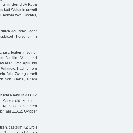
lernte in den USA Kuba
instadt Wolomin unweit
r bekam zwei Töchter,
 durch deutsche Lager
placed Persons) in
ngsarbeiten in seiner
er Familie (Vater und
wiesen. Von April bis
u-Wilanów. Nach einem
 ein Jahr Zwangsarbeit
ch von Kielce, einem
nschließend in das KZ
 Markusfeld zu einer
er-Kreis, damals einem
ich am 11./12. Oktober
utzen, das zum KZ Groß
gen Sudetenland (heute