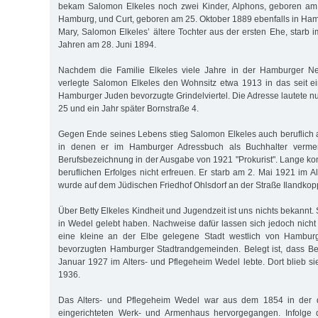
bekam Salomon Elkeles noch zwei Kinder, Alphons, geboren am
Hamburg, und Curt, geboren am 25. Oktober 1889 ebenfalls in Ha
Mary, Salomon Elkeles’ ältere Tochter aus der ersten Ehe, starb 
Jahren am 28. Juni 1894.
Nachdem die Familie Elkeles viele Jahre in der Hamburger Ne
verlegte Salomon Elkeles den Wohnsitz etwa 1913 in das seit e
Hamburger Juden bevorzugte Grindelviertel. Die Adresse lautete n
25 und ein Jahr später Bornstraße 4.
Gegen Ende seines Lebens stieg Salomon Elkeles auch beruflich 
in denen er im Hamburger Adressbuch als Buchhalter vermerk
Berufsbezeichnung in der Ausgabe von 1921 "Prokurist". Lange kon
beruflichen Erfolges nicht erfreuen. Er starb am 2. Mai 1921 im 
wurde auf dem Jüdischen Friedhof Ohlsdorf an der Straße Ilandkopp
Über Betty Elkeles Kindheit und Jugendzeit ist uns nichts bekannt. S
in Wedel gelebt haben. Nachweise dafür lassen sich jedoch nicht
eine kleine an der Elbe gelegene Stadt westlich von Hamburg
bevorzugten Hamburger Stadtrandgemeinden. Belegt ist, dass Bet
Januar 1927 im Alters- und Pflegeheim Wedel lebte. Dort blieb si
1936.
Das Alters- und Pflegeheim Wedel war aus dem 1854 in der do
eingerichteten Werk- und Armenhaus hervorgegangen. Infolge 