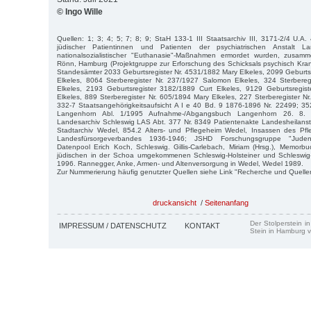
© Ingo Wille
Quellen: 1; 3; 4; 5; 7; 8; 9; StaH 133-1 III Staatsarchiv III, 3171-2/4 U.A.
jüdischer Patientinnen und Patienten der psychiatrischen Anstalt L
nationalsozialistischer "Euthanasie"-Maßnahmen ermordet wurden, zusamm
Rönn, Hamburg (Projektgruppe zur Erforschung des Schicksals psychisch Kra
Standesämter 2033 Geburtsregister Nr. 4531/1882 Mary Elkeles, 2099 Geburtsr
Elkeles, 8064 Sterberegister Nr. 237/1927 Salomon Elkeles, 324 Sterbereg
Elkeles, 2193 Geburtsregister 3182/1889 Curt Elkeles, 9129 Geburtsregis
Elkeles, 889 Sterberegister Nr. 605/1894 Mary Elkeles, 227 Sterberegister Nr
332-7 Staatsangehörigkeitsaufsicht A I e 40 Bd. 9 1876-1896 Nr. 22499; 35
Langenhorn Abl. 1/1995 Aufnahme-/Abgangsbuch Langenhorn 26. 8.
Landesarchiv Schleswig LAS Abt. 377 Nr. 8349 Patientenakte Landesheilansta
Stadtarchiv Wedel, 854.2 Alters- und Pflegeheim Wedel, Insassen des Pfl
Landesfürsorgeverbandes 1936-1946; JSHD Forschungsgruppe "Juden 
Datenpool Erich Koch, Schleswig. Gillis-Carlebach, Miriam (Hrsg.), Memo
jüdischen in der Schoa umgekommenen Schleswig-Holsteiner und Schleswig
1996. Rannegger, Anke, Armen- und Altenversorgung in Wedel, Wedel 1989.
Zur Nummerierung häufig genutzter Quellen siehe Link "Recherche und Quelle
druckansicht
/
Seitenanfang
Der Stolperstein i
IMPRESSUM / DATENSCHUTZ
KONTAKT
Stein in Hamburg v