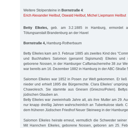
Weitere Stolpersteine in
Bornstraße 4
:
Erich Alexander Heilbut
,
Oswald Heilbut
,
Michel Liepmann Heilbut
Betty Elkeles,
geb. am 3.2.1885 in Hamburg, ermordet a
Tötungsanstalt Brandenburg an der Havel
Bornstraße 4,
Hamburg-Rotherbaum
Betty Elkeles kam am 3. Februar 1885 als zweites Kind des "Comm
und Buchhalters Salomon (genannt Sigismund) Elkeles und s
geborene Nossen, in der Hamburger Caffamacherreihe 38 zur Wel
war bereits am 16. Dezember 1882 in Hamburg in der ABC-Straße 
Salomon Elkeles war 1852 in Posen zur Welt gekommen. Er ließ
nieder und erhielt 1895 die Bürgerrechte. Clara Elkeles’ ursprün
Chawolesch. Sie stammte aus Gnesen (Gniezno/Polen). Bettys
jüdischen Glauben an.
Betty Elkeles war zweieinhalb Jahre alt, als ihre Mutter am 29. A
nur knapp dreißig Jahren wahrscheinlich an Tuberkulose starb. C
dem früheren Jüdischen Friedhof Neuer Steinweg in der Hamburger
Salomon Elkeles heirate erneut, vermutlich die Schwester seiner
Mit Hannchen Elkeles, geborene Nossen, geboren am 25. Feb