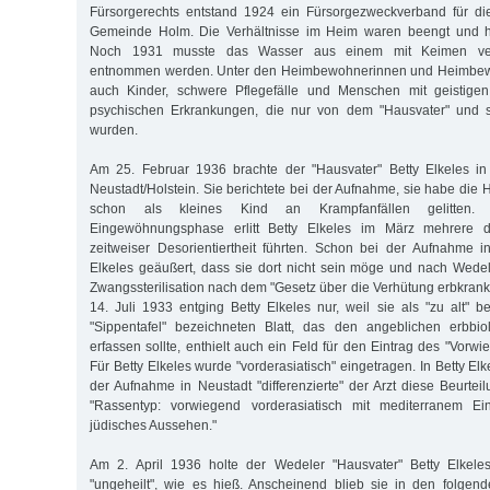
Fürsorgerechts entstand 1924 ein Fürsorgezweckverband für di
Gemeinde Holm. Die Verhältnisse im Heim waren beengt und hy
Noch 1931 musste das Wasser aus einem mit Keimen veru
entnommen werden. Unter den Heimbewohnerinnen und Heimbew
auch Kinder, schwere Pflegefälle und Menschen mit geistige
psychischen Erkrankungen, die nur von dem "Hausvater" und s
wurden.
Am 25. Februar 1936 brachte der "Hausvater" Betty Elkeles in 
Neustadt/Holstein. Sie berichtete bei der Aufnahme, sie habe die 
schon als kleines Kind an Krampfanfällen gelitten.
Eingewöhnungsphase erlitt Betty Elkeles im März mehrere di
zeitweiser Desorientiertheit führten. Schon bei der Aufnahme i
Elkeles geäußert, dass sie dort nicht sein möge und nach Wede
Zwangssterilisation nach dem "Gesetz über die Verhütung erbkr
14. Juli 1933 entging Betty Elkeles nur, weil sie als "zu alt" b
"Sippentafel" bezeichneten Blatt, das den angeblichen erbbio
erfassen sollte, enthielt auch ein Feld für den Eintrag des "Vorw
Für Betty Elkeles wurde "vorderasiatisch" eingetragen. In Betty El
der Aufnahme in Neustadt "differenzierte" der Arzt diese Beurtei
"Rassentyp: vorwiegend vorderasiatisch mit mediterranem Ein
jüdisches Aussehen."
Am 2. April 1936 holte der Wedeler "Hausvater" Betty Elkele
"ungeheilt", wie es hieß. Anscheinend blieb sie in den folgen