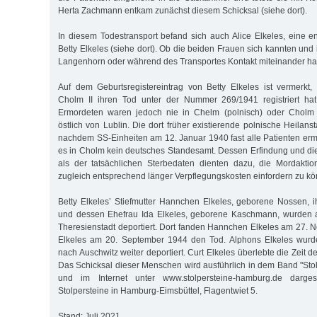
Herta Zachmann entkam zunächst diesem Schicksal (siehe dort).
In diesem Todestransport befand sich auch Alice Elkeles, eine e
Betty Elkeles (siehe dort). Ob die beiden Frauen sich kannten und 
Langenhorn oder während des Transportes Kontakt miteinander hatt
Auf dem Geburtsregistereintrag von Betty Elkeles ist vermerkt
Cholm II ihren Tod unter der Nummer 269/1941 registriert ha
Ermordeten waren jedoch nie in Chelm (polnisch) oder Cholm (
östlich von Lublin. Die dort früher existierende polnische Heilanst
nachdem SS-Einheiten am 12. Januar 1940 fast alle Patienten erm
es in Cholm kein deutsches Standesamt. Dessen Erfindung und d
als der tatsächlichen Sterbedaten dienten dazu, die Mordaktio
zugleich entsprechend länger Verpflegungskosten einfordern zu k
Betty Elkeles’ Stiefmutter Hannchen Elkeles, geborene Nossen, 
und dessen Ehefrau Ida Elkeles, geborene Kaschmann, wurden 
Theresienstadt deportiert. Dort fanden Hannchen Elkeles am 27.
Elkeles am 20. September 1944 den Tod. Alphons Elkeles wurd
nach Auschwitz weiter deportiert. Curt Elkeles überlebte die Zeit d
Das Schicksal dieser Menschen wird ausführlich in dem Band "Sto
und im Internet unter www.stolpersteine-hamburg.de dargest
Stolpersteine in Hamburg-Eimsbüttel, Flagentwiet 5.
Stand: Juli 2021