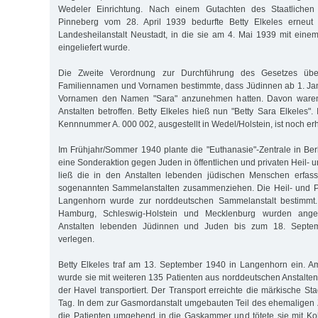
Wedeler Einrichtung. Nach einem Gutachten des Staatlichen
Pinneberg vom 28. April 1939 bedurfte Betty Elkeles erneut
Landesheilanstalt Neustadt, in die sie am 4. Mai 1939 mit eine
eingeliefert wurde.
Die Zweite Verordnung zur Durchführung des Gesetzes üb
Familiennamen und Vornamen bestimmte, dass Jüdinnen ab 1. Jan
Vornamen den Namen "Sara" anzunehmen hatten. Davon ware
Anstalten betroffen. Betty Elkeles hieß nun "Betty Sara Elkeles".
Kennnummer A. 000 002, ausgestellt in Wedel/Holstein, ist noch erh
Im Frühjahr/Sommer 1940 plante die "Euthanasie"-Zentrale in Berl
eine Sonderaktion gegen Juden in öffentlichen und privaten Heil- u
ließ die in den Anstalten lebenden jüdischen Menschen erfass
sogenannten Sammelanstalten zusammenziehen. Die Heil- und P
Langenhorn wurde zur norddeutschen Sammelanstalt bestimmt. 
Hamburg, Schleswig-Holstein und Mecklenburg wurden angew
Anstalten lebenden Jüdinnen und Juden bis zum 18. Septem
verlegen.
Betty Elkeles traf am 13. September 1940 in Langenhorn ein. 
wurde sie mit weiteren 135 Patienten aus norddeutschen Anstalt
der Havel transportiert. Der Transport erreichte die märkische S
Tag. In dem zur Gasmordanstalt umgebauten Teil des ehemaligen
die Patienten umgehend in die Gaskammer und tötete sie mit Ko