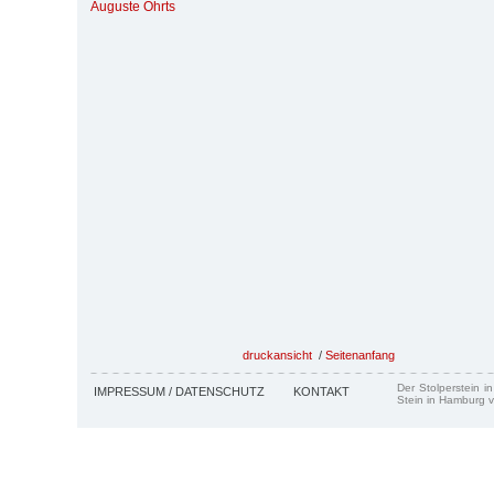
Auguste Ohrts
druckansicht
/
Seitenanfang
Der Stolperstein i
IMPRESSUM / DATENSCHUTZ
KONTAKT
Stein in Hamburg v