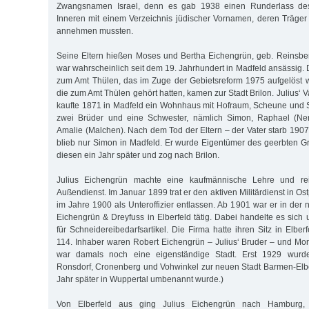
Zwangsnamen Israel, denn es gab 1938 einen Runderlass des
Inneren mit einem Verzeichnis jüdischer Vornamen, deren Träg
annehmen mussten.
Seine Eltern hießen Moses und Bertha Eichengrün, geb. Reinsbe
war wahrscheinlich seit dem 19. Jahrhundert in Madfeld ansässig. 
zum Amt Thülen, das im Zuge der Gebietsreform 1975 aufgelöst w
die zum Amt Thülen gehört hatten, kamen zur Stadt Brilon. Julius‘
kaufte 1871 in Madfeld ein Wohnhaus mit Hofraum, Scheune und St
zwei Brüder und eine Schwester, nämlich Simon, Raphael (N
Amalie (Malchen). Nach dem Tod der Eltern – der Vater starb 1907
blieb nur Simon in Madfeld. Er wurde Eigentümer des geerbten Gr
diesen ein Jahr später und zog nach Brilon.
Julius Eichengrün machte eine kaufmännische Lehre und rei
Außendienst. Im Januar 1899 trat er den aktiven Militärdienst in 
im Jahre 1900 als Unteroffizier entlassen. Ab 1901 war er in der
Eichengrün & Dreyfuss in Elberfeld tätig. Dabei handelte es sic
für Schneidereibedarfsartikel. Die Firma hatte ihren Sitz in Elber
114. Inhaber waren Robert Eichengrün – Julius‘ Bruder – und Mori
war damals noch eine eigenständige Stadt. Erst 1929 wurde
Ronsdorf, Cronenberg und Vohwinkel zur neuen Stadt Barmen-Elberf
Jahr später in Wuppertal umbenannt wurde.)
Von Elberfeld aus ging Julius Eichengrün nach Hamburg