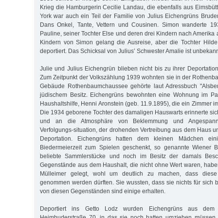
Krieg die Hamburgerin Cecilie Landau, die ebenfalls aus Eimsbü
York war auch ein Teil der Familie von Julius Eichengrüns Bruder
Dans Onkel, Tante, Vettern und Cousinen. Simon wanderte 193
Pauline, seiner Tochter Else und deren drei Kindern nach Amerika 
Kindern von Simon gelang die Ausreise, aber die Tochter Hilde
deportiert. Das Schicksal von Julius’ Schwester Amalie ist unbekann
Julie und Julius Eichengrün blieben nicht bis zu ihrer Deportation
Zum Zeitpunkt der Volkszählung 1939 wohnten sie in der Rothen
Gebäude Rothenbaumchaussee gehörte laut Adressbuch "Alsberg
jüdischem Besitz. Eichengrüns bewohnten eine Wohnung im Part
Haushaltshilfe, Henni Aronstein (geb. 11.9.1895), die ein Zimmer 
Die 1934 geborene Tochter des damaligen Hauswarts erinnerte si
und an die Atmosphäre von Beklemmung und Angespannth
Verfolgungs-situation, der drohenden Vertreibung aus dem Haus 
Deportation. Eichengrüns hatten dem kleinen Mädchen ein
Biedermeierzeit zum Spielen geschenkt, so genannte Wiener B
beliebte Sammlerstücke und noch im Besitz der damals Besc
Gegenstände aus dem Haushalt, die nicht ohne Wert waren, habe
Mülleimer gelegt, wohl um deutlich zu machen, dass diese
genommen werden dürften. Sie wussten, dass sie nichts für sich 
von diesen Gegenständen sind einige erhalten.
Deportiert ins Getto Lodz wurden Eichengrüns aus dem 
Heimhuderstraße 70, in das sie noch hatten umziehen müssen.