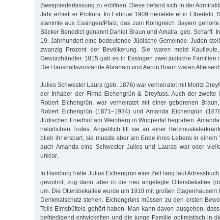
Zweigniederlassung zu eröffnen. Diese befand sich in der Admiralit
Jahr erhielt er Prokura. Im Februar 1909 heiratete er in Elberfeld.
stammte aus Essingen/Pfalz, das zum Königreich Bayern gehörte.
Bäcker Benedict genannt Daniel Braun und Amalia, geb. Scharff. In
19. Jahrhundert eine bedeutende Jüdische Gemeinde. Juden stell
zwanzig Prozent der Bevölkerung. Sie waren meist Kaufleute, 
Gewürzhändler. 1815 gab es in Essingen zwei jüdische Familien
Die Haushaltsvorstände Abraham und Aaron Braun waren Alteisenh
Julies Schwester Laura (geb. 1876) war verheiratet mit Moritz Drey
der Inhaber der Firma Eichengrün & Dreyfuss. Auch der zweite I
Robert Eichengrün, war verheiratet mit einer geborenen Braun
Robert Eichen­grün (1871–1934) und Amanda Eichengrün (187
Jüdischen Friedhof am Weinberg in Wuppertal begraben. Amanda 
natürlichen Todes. Angeblich litt sie an einer Herzmuskelerkran
blieb ihr erspart, sie musste aber am Ende ihres Lebens in einem
auch Amanda eine Schwester Julies und Lauras war oder viellei
unklar.
In Hamburg hatte Julius Eichengrün eine Zeit lang laut Adressbuch
gewohnt, zog dann aber in die neu angelegte Ottersbekallee (d
um. Die Ottersbekallee wurde um 1910 mit großen Etagenhäusern b
Denkmalschutz stehen. Eichengrüns müssen zu den ersten Bewo
Teils Eimsbüttels gehört haben. Man kann davon ausgehen, dass 
befriedigend entwickelten und die junge Familie optimistisch in di