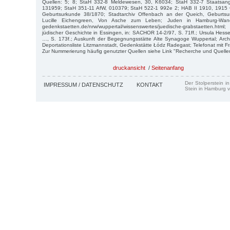
Quellen: 5; 8; StaH 332-8 Meldewesen, 30, K6034; StaH 332-7 Staatsangeh
131959; StaH 351-11 AfW, 010379; StaH 522-1 992e 2; HAB II 1910, 1915 + 
Geburtsurkunde 38/1870; Stadtarchiv Offenbach an der Queich, Geburtsu
Lucille Eichengreen, Von Asche zum Leben; Juden in Hamburg-Wan
gedenkstaetten.de/nrw/wuppertal/wissenswertes/juedische-grabstaetten.ht
jüdischer Geschichte in Essingen, in: SACHOR 14-2/97, S. 71ff.; Ursula Hess
…, S. 173f.; Auskunft der Begegnungsstätte Alte Synagoge Wuppertal; Ar
Deportationsliste Litzmannstadt, Gedenkstätte Łódz Radegast; Telefonat mit 
Zur Nummerierung häufig genutzter Quellen siehe Link "Recherche und Quelle
druckansicht
/
Seitenanfang
Der Stolperstein i
IMPRESSUM / DATENSCHUTZ
KONTAKT
Stein in Hamburg v