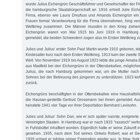
wurde Julius Eichengrün Geschäftsführer und Gesellschafter der F
die hamburgische Staatsbürgerschaft an. 1916 erhielt Julie Eich
Firma, ebenso wie Laura Dreyfuss und Amanda Eichengrün ein 
Frauen formal Verantwortung für die Firma übernahmen, hing ver
Weltkrieg zusammen. Die Männer mussten in den Krieg ziehe
Eichengrün waren von Mai 1915 bis Juni 1919 in Hamburg i
gemeldet, die beiden Schwestern zogen also im Ersten Weltkrieg
Julies und Julius‘ erster Sohn Paul Martin wurde 1910 geboren, s
Kindesalter kurz nach dem Ersten Weltkrieg. 1913 kam der zweite 
Welt. Von November 1919 bis August 1923 lebte die junge Amalia 
aus Madfeld bei den Eichengrüns in der Ottersbekallee, mögliche
Julius, die nach Hamburg gekommen war, um die Mutter nach
Sohnes bei der Betreuung des jüngeren zu unterstützen. 1923 keh
zurück.
Eichengrüns beschäftigten in der Ottersbekallee eine Haushaltshi
die Hausan-gestellte Gertrud Grossmann bei ihnen gemeldet. Auc
heiratete 1941 vier Tage vor ihrer Deportation Bernhard Levisohn.
Julies und Julius‘ Sohn Dan, wie er sich später nannte, emigriert
Vereinigten Staaten. In Hamburg war er nach 1933 "rassisch" verf
in Fuhlsbüttel inhaftiert worden. Eigentlich hatte er seine Zu­kunft 
gesehen. 1935, nach dem Tod seines Onkels Robert, war er Ges
1939 schied er infolge seiner Emigration wieder aus. In New York