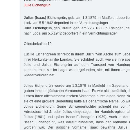
Weitere Stolpersteine in
Ottersbekallee 19
:
Julie Eichengrün
Julius (Isaac) Eichengrün,
geb. am 1.3.1879 in Madfeld, deporti
Lodz, am 5.5.1942 deportiert in ein Vernichtungslager
Julie Eichengrün,
geb. Braun, geb. am 22.7.1880 in Essingen, de
nach Lodz, am 5.5.1942 deportiert in ein Vernichtungslager
Ottersbekallee 19
Lucille Eichengreen schreibt in ihrem Buch "Von Asche zum Leb
ihrer Herkunfts-familie Landau. Sie schildert auch, wie sie ihre s
Julie und Julius Eichengrün auf dem Transport von Hambu
kennenlernte, sie im Lager wiedergefunden, sich mit ihnen ang
wieder verloren hat.
Julius Eichengrün wurde am 1.3.1879 in Madfeld im Sauerland 
gaben ihm den jüdischen Vornamen Isaac. Es war nicht unüblich, d
Leben ihren alttestamenta-rischen Vornamen durch einen Nenn-Na
sie oft eine größere Bedeutung hatte als der amtliche Name. So war
Julius Eichengrün. Seine Schwiegertochter schreibt nur von 
Adressbuch ist J. oder Julius eingetragen, im Handelsregister al
Julius (1901) und später Isaac Eichengrün (1939). Auch in der D
"Isaac Eichengrün", was darauf hindeutet, dass der Vorname ni
worden war. Der jüdische Vorname Isaac bewahrte Julius