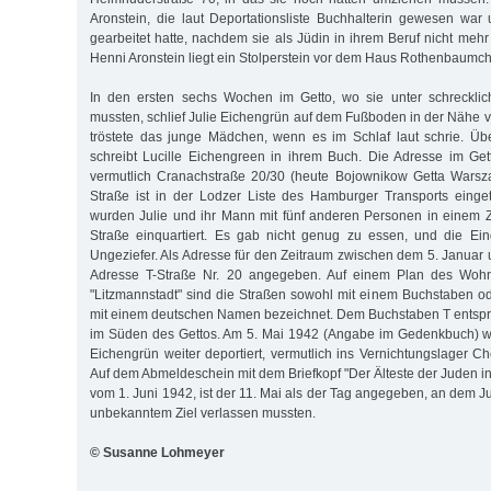
Aronstein, die laut Deportationsliste Buchhalterin gewesen war 
gearbeitet hatte, nachdem sie als Jüdin in ihrem Beruf nicht mehr
Henni Aronstein liegt ein Stolperstein vor dem Haus Rothenbaumc
In den ersten sechs Wochen im Getto, wo sie unter schreckli
mussten, schlief Julie Eichengrün auf dem Fußboden in der Nähe 
tröstete das junge Mädchen, wenn es im Schlaf laut schrie. Üb
schreibt Lucille Eichengreen in ihrem Buch. Die Adresse im Get
vermutlich Cranachstraße 20/30 (heute Bojownikow Getta Warsz
Straße ist in der Lodzer Liste des Hamburger Transports einge
wurden Julie und ihr Mann mit fünf anderen Personen in einem 
Straße einquartiert. Es gab nicht genug zu essen, und die Eing
Ungeziefer. Als Adresse für den Zeitraum zwischen dem 5. Januar 
Adresse T-Straße Nr. 20 angegeben. Auf einem Plan des Wohn
"Litzmannstadt" sind die Straßen sowohl mit einem Buchstaben od
mit einem deutschen Namen bezeichnet. Dem Buchstaben T entspr
im Süden des Gettos. Am 5. Mai 1942 (Angabe im Gedenkbuch) wu
Eichengrün weiter deportiert, vermutlich ins Vernichtungslager C
Auf dem Abmeldeschein mit dem Briefkopf "Der Älteste der Juden in 
vom 1. Juni 1942, ist der 11. Mai als der Tag angegeben, an dem Ju
unbekanntem Ziel verlassen mussten.
© Susanne Lohmeyer