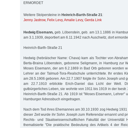
ERMORDET
Weitere Stolpersteine in
Heinrich-Barth-Straße 21
:
Jenny Jastrow
,
Felix Levy
,
Amalie Levy
,
Gerda Link
Hedwig Eisemann,
geb. Löbenstein, geb. am 13.1.1886 in Hambur
am 3.1.1939, deportiert am 6.11.1942 nach Auschwitz, dort ermorde
Heinrich-Barth-Straße 21
Hedwig (hebräischer Name: Chava) kam als Tochter von Abraham
Berta-Braina Löbenstein, geborene Seligmann, in Hamburg zur We
Moses Eisemann, der am 6.2.1869 in Bad Orb geboren worden w
Lehrer an der Talmud-Tora-Realschule unterrichtete. Ihr erstes K
am 28.5.1906 geboren. Am 22.7.1907 folgte ihr Sohn Joseph und ge
am 22.7.1910 erblickte Erich-Daniel das Licht der Welt. Di
gutbürgerliches Leben, sie wohnte von 1911 bis 1919 in der Isestr.
Heinrich-Barth-Straße 21. Ab 1919 ist "Moses Eisemann, Lehrer" u
Hamburger Adressbuch eingetragen.
Nach dem Tod ihres Ehemannes am 30.10.1930 zog Hedwig 1931 in
dieser Zeit wurde ihr Sohn Joseph zum Referendar ernannt und p
Rechts- und Staatswissenschaftlichen Fakultät der Universität
thematisierte "Die praktische Bedeutung des Artikels 4 der Re