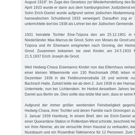
August 1919". Im Zuge des Gesetzes zur Wiederherstellung des 
April 1933 wurde er dann aus dem hamburgischen Justizdienst en
Sohn Erich-Daniel wurde aufgrund seiner jüdischen Abstammung 
hanseatischen Schuldienst 1933 verweigert. Daraufhin zog er
unterrichtete dort bis 1938 als Lehrer bei der Jüdischen Gemeinde.
1931 heiratete Tochter Else-Tzipora den am 25.12.1901 in
Niederländer Max-Marcus de Groot, Sohn von Moses de Groot und
Tzipora und ihr Ehemann emigrierten nach Groning, der Heima
Groot. Zusammen bekamen sie zwei Kinder, am 24.5.1933 
21.5.1937 Erich Joseph de Groot.
Weil Hedwig-Chava Eisemanns Kinder nun das Elternhaus verlass
einer kleinen Witwenrente von 130 Reichsmark (RM) leben m
Dezember 1936 in die Feldbrunnenstraße 18 und wohnte nun
Bachrach Halle. Zuletzt lebte sie ab dem 2. Juni 1938 in der Hansas
Untermiete, nun bei Lichtenstein. Im Herbst desselben Jahres be
Daniel aus Berlin sie. Dies sollte das letzte Mal sein, dass er seine 
Aufgrund der immer größer werdenden Feindseligkeit gegen
Hedwig-Chava, ihrer Tochter und deren Familie nach Groningen zu
3. Januar 1939 Hamburg. In einem Brief, den sie Erich-Daniel 
einer Quarantäne-Station in Rotterdam-West schickte, beschrieb H
vor ihrer Abreise, als sie versuchte ihren Hausrat zu verkaufen, d
Nussbaum und ein Rosenthal-Tafelservice für 12 Personen. Zum Sc