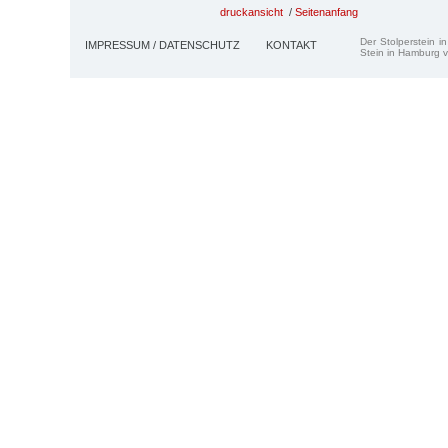
druckansicht
/
Seitenanfang
Der Stolperstein i
IMPRESSUM / DATENSCHUTZ
KONTAKT
Stein in Hamburg v