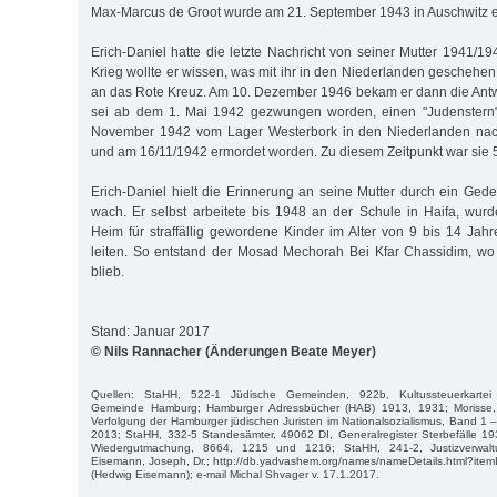
Max-Marcus de Groot wurde am 21. September 1943 in Auschwitz e
Erich-Daniel hatte die letzte Nachricht von seiner Mutter 1941/1
Krieg wollte er wissen, was mit ihr in den Niederlanden geschehe
an das Rote Kreuz. Am 10. Dezember 1946 bekam er dann die Ant
sei ab dem 1. Mai 1942 gezwungen worden, einen "Judenstern"
November 1942 vom Lager Westerbork in den Niederlanden nach
und am 16/11/1942 ermordet worden. Zu diesem Zeitpunkt war sie 5
Erich-Daniel hielt die Erinnerung an seine Mutter durch ein Ged
wach. Er selbst arbeitete bis 1948 an der Schule in Haifa, wurd
Heim für straffällig gewordene Kinder im Alter von 9 bis 14 Ja
leiten. So entstand der Mosad Mechorah Bei Kfar Chassidim, wo
blieb.
Stand: Januar 2017
© Nils Rannacher (Änderungen Beate Meyer)
Quellen: StaHH, 522-1 Jüdische Gemeinden, 922b, Kultussteuerkartei 
Gemeinde Hamburg; Hamburger Adressbücher (HAB) 1913, 1931; Morisse,
Verfolgung der Hamburger jüdischen Juristen im Nationalsozialismus, Band 1 
2013; StaHH, 332-5 Standesämter, 49062 DI, Generalregister Sterbefälle 19
Wiedergutmachung, 8664, 1215 und 1216; StaHH, 241-2, Justizverwaltu
Eisemann, Joseph, Dr.; http://db.yadvashem.org/names/nameDetails.html?i
(Hedwig Eisemann); e-mail Michal Shvager v. 17.1.2017.