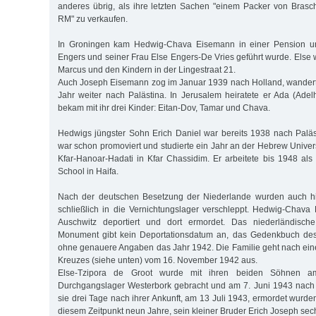
anderes übrig, als ihre letzten Sachen "einem Packer von Brasc
RM" zu verkaufen.
In Groningen kam Hedwig-Chava Eisemann in einer Pension un
Engers und seiner Frau Else Engers-De Vries geführt wurde. Else
Marcus und den Kindern in der Lingestraat 21.
Auch Joseph Eisemann zog im Januar 1939 nach Holland, wandert
Jahr weiter nach Palästina. In Jerusalem heiratete er Ada (Ade
bekam mit ihr drei Kinder: Eitan-Dov, Tamar und Chava.
Hedwigs jüngster Sohn Erich Daniel war bereits 1938 nach Palä
war schon promoviert und studierte ein Jahr an der Hebrew Univers
Kfar-Hanoar-Hadati in Kfar Chassidim. Er arbeitete bis 1948 al
School in Haifa.
Nach der deutschen Besetzung der Niederlande wurden auch hi
schließlich in die Vernichtungslager verschleppt. Hedwig-Chav
Auschwitz deportiert und dort ermordet. Das niederländisch
Monument gibt kein Deportationsdatum an, das Gedenkbuch des
ohne genauere Angaben das Jahr 1942. Die Familie geht nach eine
Kreuzes (siehe unten) vom 16. November 1942 aus.
Else-Tzipora de Groot wurde mit ihren beiden Söhnen a
Durchgangslager Westerbork gebracht und am 7. Juni 1943 nach 
sie drei Tage nach ihrer Ankunft, am 13 Juli 1943, ermordet wurd
diesem Zeitpunkt neun Jahre, sein kleiner Bruder Erich Joseph sech