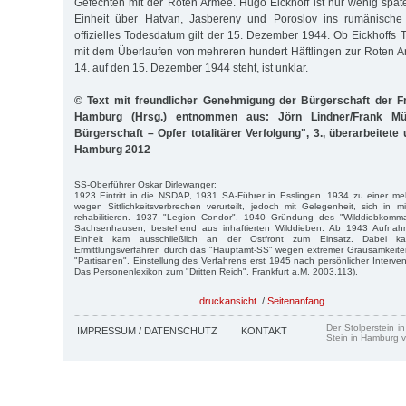
Gefechten mit der Roten Armee. Hugo Eickhoff ist nur wenig spä
Einheit über Hatvan, Jasbereny und Poroslov ins rumänische 
offizielles Todesdatum gilt der 15. Dezember 1944. Ob Eickhof
mit dem Überlaufen von mehreren hundert Häftlingen zur Roten 
14. auf den 15. Dezember 1944 steht, ist unklar.
© Text mit freundlicher Genehmigung der Bürgerschaft der F
Hamburg (Hrsg.) entnommen aus: Jörn Lindner/Frank Müll
Bürgerschaft – Opfer totalitärer Verfolgung", 3., überarbeitete
Hamburg 2012
SS-Oberführer Oskar Dirlewanger:
1923 Eintritt in die NSDAP, 1931 SA-Führer in Esslingen. 1934 zu einer me
wegen Sittlichkeitsverbrechen verurteilt, jedoch mit Gelegenheit, sich in m
rehabilitieren. 1937 "Legion Condor". 1940 Gründung des "Wilddiebkom
Sachsenhausen, bestehend aus inhaftierten Wilddieben. Ab 1943 Aufnahme
Einheit kam ausschließlich an der Ostfront zum Einsatz. Dabei
Ermittlungsverfahren durch das "Hauptamt-SS" wegen extremer Grausamkeit
"Partisanen". Einstellung des Verfahrens erst 1945 nach persönlicher Interven
Das Personenlexikon zum "Dritten Reich", Frankfurt a.M. 2003,113).
druckansicht
/
Seitenanfang
Der Stolperstein i
IMPRESSUM / DATENSCHUTZ
KONTAKT
Stein in Hamburg v