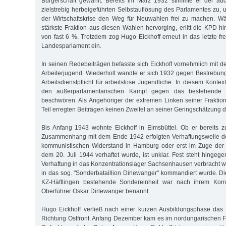
Bürgerschaft gewählt. Bereits im März 1932 stimmte er der auc
zielstrebig herbeigeführten Selbstauflösung des Parlamentes zu
der Wirtschaftskrise den Weg für Neuwahlen frei zu machen. 
stärkste Fraktion aus diesen Wahlen hervorging, erlitt die KPD h
von fast 6 %. Trotzdem zog Hugo Eickhoff erneut in das letzte f
Landesparlament ein.
In seinen Redebeiträgen befasste sich Eickhoff vornehmlich mit d
Arbeiterjugend. Wiederholt wandte er sich 1932 gegen Bestrebun
Arbeitsdienstpflicht für arbeitslose Jugendliche. In diesem Konte
den außerparlamentarischen Kampf gegen das bestehende p
beschwören. Als Angehöriger der extremen Linken seiner Fraktion
Teil erregten Beiträgen keinen Zweifel an seiner Geringschätzung
Bis Anfang 1943 wohnte Eickhoff in Eimsbüttel. Ob er bereits 
Zusammenhang mit dem Ende 1942 erfolgten Verhaftungswelle d
kommunistischen Widerstand in Hamburg oder erst im Zuge der A
dem 20. Juli 1944 verhaftet wurde, ist unklar. Fest steht hingeg
Verhaftung in das Konzentrationslager Sachsenhausen verbracht 
in das sog. "Sonderbataillion Dirlewanger" kommandiert wurde. Di
KZ-Häftlingen bestehende Sondereinheit war nach ihrem Ko
Oberführer Oskar Dirlewanger benannt.
Hugo Eickhoff verließ nach einer kurzen Ausbildungsphase da
Richtung Ostfront. Anfang Dezember kam es im nordungarischen Fr