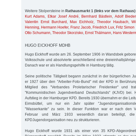
Weitere Stolpersteine in
Rathausmarkt 1 (links vor dem Rathaus)
Kurt Adams
,
Etkar Josef André
,
Bernhard Bästlein
,
Adolf Biede
Valentin Ernst Burchard
,
Max Eichholz
,
Theodor Haubach
,
Wi
Henning
,
Hermann Hoefer
,
Franz Jacob
,
Friedrich Lux
,
Fritz Simon
Otto Schumann
,
Theodor Skorzisko
,
Ernst Thälmann
,
Hans Wester
HUGO EICKHOFF MDHB
Hugo Eickhoff wurde am 26. September 1906 in Wandsbek geboren
Volksschule und absolvierte anschließend eine dreieinhalbjährig
Danach war er als Handlungsgehilfe in Hamburg tätig.
Seine politische Tätigkeit begann zunächst in der bürgerlichen
er 1927 über den "Arbeiter-Foto-Bund" mit der KPD in Berühru
Mitglied des "Verbandes Proletarischer Freidenker" und t
"Kommunistischen Jugendverband Deutschlands" (KJVD) bei. Hi
Aufstieg in der Hamburger KPD. Bereits 1930 übernahm er die Leit
Eimsbüttel, um nur ein Jahr später "Jugendorganisationsl
"Wasserkante" zu sein. In dieser Funktion war er nach den V
Februar und März 1933 wesentlich daran beteiligt, die 
KPDJugendorganisation neu zu strukturieren.
Hugo Eickhoff wurde 1931 als einer von 35 KPD-Abgeordnet