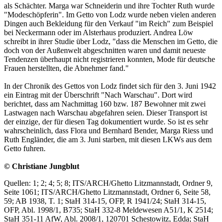
als Schächter. Marga war Schneiderin und ihre Tochter Ruth wurde
"Modeschöpferin". Im Getto von Lodz wurde neben vielen anderen
Dingen auch Bekleidung für den Verkauf "im Reich" zum Beispiel
bei Neckermann oder im Alsterhaus produziert. Andrea Löw
schreibt in ihrer Studie über Lodz, "dass die Menschen im Getto, die
doch von der Außenwelt abgeschnitten waren und damit neueste
Tendenzen überhaupt nicht registrieren konnten, Mode für deutsche
Frauen herstellten, die Abnehmer fand."
In der Chronik des Gettos von Lodz findet sich für den 3. Juni 1942
ein Eintrag mit der Überschrift "Nach Warschau". Dort wird
berichtet, dass am Nachmittag 160 bzw. 187 Bewohner mit zwei
Lastwagen nach Warschau abgefahren seien. Dieser Transport ist
der einzige, der für diesen Tag dokumentiert wurde. So ist es sehr
wahrscheinlich, dass Flora und Bernhard Bender, Marga Riess und
Ruth Engländer, die am 3. Juni starben, mit diesen LKWs aus dem
Getto fuhren.
© Christiane Jungblut
Quellen: 1; 2; 4; 5; 8; ITS/ARCH/Ghetto Litzmannstadt, Ordner 9,
Seite 1061; ITS/ARCH/Ghetto Litzmannstadt, Ordner 6, Seite 58,
59; AB 1938, T. 1; StaH 314-15, OFP, R 1941/24; StaH 314-15,
OFP, Abl. 1998/1, B735; StaH 332-8 Meldewesen A51/1, K 2514;
StaH 351-11 AfW, Abl. 2008/1, 120701 Schestowitz, Edda; StaH