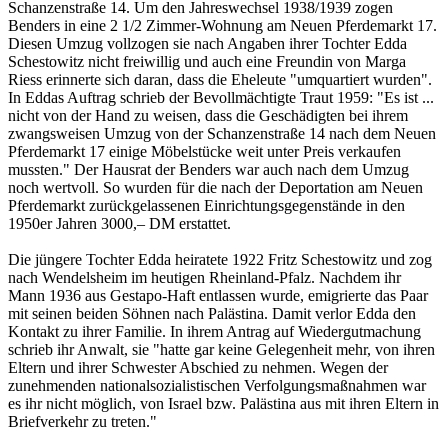
Schanzenstraße 14. Um den Jahreswechsel 1938/1939 zogen
Benders in eine 2 1/2 Zimmer-Wohnung am Neuen Pferdemarkt 17.
Diesen Umzug vollzogen sie nach Angaben ihrer Tochter Edda
Schestowitz nicht freiwillig und auch eine Freundin von Marga
Riess erinnerte sich daran, dass die Eheleute "umquartiert wurden".
In Eddas Auftrag schrieb der Bevollmächtigte Traut 1959: "Es ist ...
nicht von der Hand zu weisen, dass die Geschädigten bei ihrem
zwangsweisen Umzug von der Schanzenstraße 14 nach dem Neuen
Pferdemarkt 17 einige Möbelstücke weit unter Preis verkaufen
mussten." Der Hausrat der Benders war auch nach dem Umzug
noch wertvoll. So wurden für die nach der Deportation am Neuen
Pferdemarkt zurückgelassenen Einrichtungsgegenstände in den
1950er Jahren 3000,– DM erstattet.
Die jüngere Tochter Edda heiratete 1922 Fritz Schestowitz und zog
nach Wendelsheim im heutigen Rheinland-Pfalz. Nachdem ihr
Mann 1936 aus Gestapo-Haft entlassen wurde, emigrierte das Paar
mit seinen beiden Söhnen nach Palästina. Damit verlor Edda den
Kontakt zu ihrer Familie. In ihrem Antrag auf Wiedergutmachung
schrieb ihr Anwalt, sie "hatte gar keine Gelegenheit mehr, von ihren
Eltern und ihrer Schwester Abschied zu nehmen. Wegen der
zunehmenden nationalsozialistischen Verfolgungsmaßnahmen war
es ihr nicht möglich, von Israel bzw. Palästina aus mit ihren Eltern in
Briefverkehr zu treten."