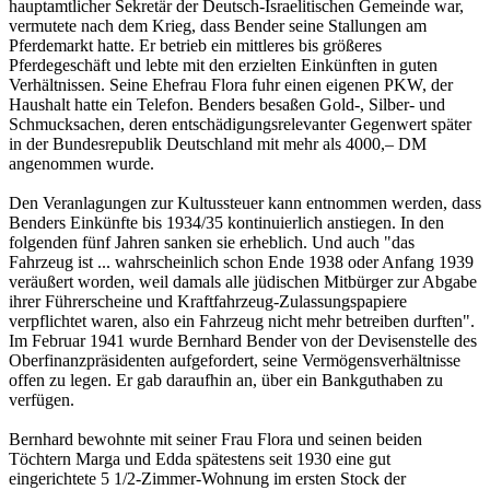
hauptamtlicher Sekretär der Deutsch-Israelitischen Gemeinde war,
vermutete nach dem Krieg, dass Bender seine Stallungen am
Pferdemarkt hatte. Er betrieb ein mittleres bis größeres
Pferdegeschäft und lebte mit den erzielten Einkünften in guten
Verhältnissen. Seine Ehefrau Flora fuhr einen eigenen PKW, der
Haushalt hatte ein Telefon. Benders besaßen Gold-, Silber- und
Schmucksachen, deren entschädigungsrelevanter Gegenwert später
in der Bundesrepublik Deutschland mit mehr als 4000,– DM
angenommen wurde.
Den Veranlagungen zur Kultussteuer kann entnommen werden, dass
Benders Einkünfte bis 1934/35 kontinuierlich anstiegen. In den
folgenden fünf Jahren sanken sie erheblich. Und auch "das
Fahrzeug ist ... wahrscheinlich schon Ende 1938 oder Anfang 1939
veräußert worden, weil damals alle jüdischen Mitbürger zur Abgabe
ihrer Führerscheine und Kraftfahrzeug-Zulassungspapiere
verpflichtet waren, also ein Fahrzeug nicht mehr betreiben durften".
Im Februar 1941 wurde Bernhard Bender von der Devisenstelle des
Oberfinanzpräsidenten aufgefordert, seine Vermögensverhältnisse
offen zu legen. Er gab daraufhin an, über ein Bankguthaben zu
verfügen.
Bernhard bewohnte mit seiner Frau Flora und seinen beiden
Töchtern Marga und Edda spätestens seit 1930 eine gut
eingerichtete 5 1/2-Zimmer-Wohnung im ersten Stock der