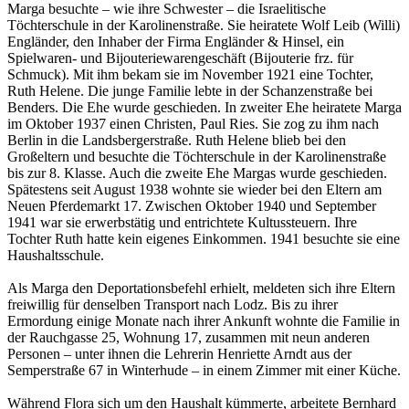
Marga besuchte – wie ihre Schwester – die Israelitische
Töchterschule in der Karolinenstraße. Sie heiratete Wolf Leib (Willi)
Engländer, den Inhaber der Firma Engländer & Hinsel, ein
Spielwaren- und Bijouteriewarengeschäft (Bijouterie frz. für
Schmuck). Mit ihm bekam sie im November 1921 eine Tochter,
Ruth Helene. Die junge Familie lebte in der Schanzenstraße bei
Benders. Die Ehe wurde geschieden. In zweiter Ehe heiratete Marga
im Oktober 1937 einen Christen, Paul Ries. Sie zog zu ihm nach
Berlin in die Landsbergerstraße. Ruth Helene blieb bei den
Großeltern und besuchte die Töchterschule in der Karolinenstraße
bis zur 8. Klasse. Auch die zweite Ehe Margas wurde geschieden.
Spätestens seit August 1938 wohnte sie wieder bei den Eltern am
Neuen Pferdemarkt 17. Zwischen Oktober 1940 und September
1941 war sie erwerbstätig und entrichtete Kultussteuern. Ihre
Tochter Ruth hatte kein eigenes Einkommen. 1941 besuchte sie eine
Haushaltsschule.
Als Marga den Deportationsbefehl erhielt, meldeten sich ihre Eltern
freiwillig für denselben Transport nach Lodz. Bis zu ihrer
Ermordung einige Monate nach ihrer Ankunft wohnte die Familie in
der Rauchgasse 25, Wohnung 17, zusammen mit neun anderen
Personen – unter ihnen die Lehrerin Henriette Arndt aus der
Semperstraße 67 in Winterhude – in einem Zimmer mit einer Küche.
Während Flora sich um den Haushalt kümmerte, arbeitete Bernhard