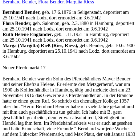
Bernhard Bender
,
Flora Bender
,
Margitta Riess
Bernhard Bender,
geb. 17.6.1876 in Seligenstadt, deportiert am
25.10.1941 nach Lodz, dort ermordet am 3.6.1942
Flora Bender,
geb. Salomon, geb. 2.3.1880 in Hamburg, deportiert
am 25.10.1941 nach Lodz, dort ermordet am 3.6.1942
Ruth Helene Engländer,
geb. 1.11.1921 in Hamburg, deportiert
am 25.10.1941 nach Lodz, dort ermordet am 3.6.1942
Marga (Margitta) Rieß (Ries, Riess),
geb. Bender, geb. 10.6.1900
in Hamburg, deportiert am 25.10.1941 nach Lodz, dort ermordet am
3.6.1942
Neuer Pferdemarkt 17
Bernhard Bender war ein Sohn des Pferdehändlers Mayer Bender
und seiner Ehefrau Helene. Er erlernte den Metzgerberuf, war um
1900 als Kohlenhändler in Hamburg tätig und meldete dort am 23.
November 1916 das Gewerbe als Pferdehändler an. In der Branche
hatte er einen guten Ruf. So schrieb ein ehemaliger Kollege 1957
über ihn: "Herrn Bernhard Bender habe ich viele Jahre gekannt und
mit ihm auch geschäftlich zu tun gehabt. Ich habe mit B. gern
geschäftlich gearbeitet, denn er war absolut reell, Streitigkeit im
Handel lag ihm fern. Im Pferdehändlerkreis war er auch angesehen
und hatte Kundschaft, viele Freunde." Bernhard war jede Woche
auf dem Lübecker Pferdemarkt, und Max Plaut, der seit Januar 1933