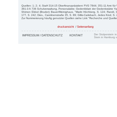
Quellen: 1; 2; 4; StaH 314-15 Oberfinanzpräsident FVG 7844; 351-11 Amt fü
361-3 A 736 Schulverwaltung, Personalakte; Gedenkblatt der Gedenkstätte Y
Shimon Eldod (Bruder); Bauer/Meinighaus, "Markt Höchberg, S. 124; Randt, 
177, S. 242; Dies., Carolinenstraße 35, S. 89; Gillis-Carlebach, Jedes Kind, S.
Zur Nummerierung häufig genutzter Quellen siehe Link "Recherche und Quelle
druckansicht
/
Seitenanfang
Der Stolperstein i
IMPRESSUM / DATENSCHUTZ
KONTAKT
Stein in Hamburg v