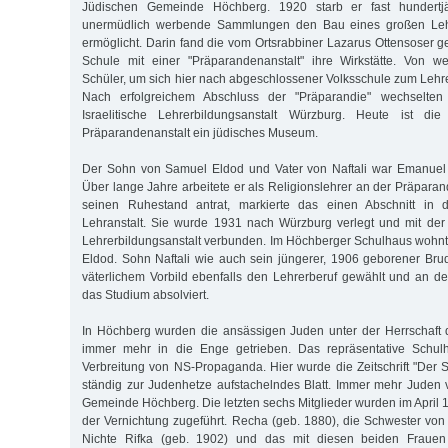
Jüdischen Gemeinde Höchberg. 1920 starb er fast hundertjä
unermüdlich werbende Sammlungen den Bau eines großen Leh
ermöglicht. Darin fand die vom Ortsrabbiner Lazarus Ottensoser 
Schule mit einer "Präparandenanstalt" ihre Wirkstätte. Von w
Schüler, um sich hier nach abgeschlossener Volksschule zum Lehre
Nach erfolgreichem Abschluss der "Präparandie" wechselten
Israelitische Lehrerbildungsanstalt Würzburg. Heute ist die
Präparandenanstalt ein jüdisches Museum.
Der Sohn von Samuel Eldod und Vater von Naftali war Emanuel
Über lange Jahre arbeitete er als Religionslehrer an der Präparan
seinen Ruhestand antrat, markierte das einen Abschnitt in d
Lehranstalt. Sie wurde 1931 nach Würzburg verlegt und mit der d
Lehrerbildungsanstalt verbunden. Im Höchberger Schulhaus wohnte
Eldod. Sohn Naftali wie auch sein jüngerer, 1906 geborener Br
väterlichem Vorbild ebenfalls den Lehrerberuf gewählt und an de
das Studium absolviert.
In Höchberg wurden die ansässigen Juden unter der Herrschaft d
immer mehr in die Enge getrieben. Das repräsentative Schulh
Verbreitung von NS-Propaganda. Hier wurde die Zeitschrift "Der S
ständig zur Judenhetze aufstachelndes Blatt. Immer mehr Juden
Gemeinde Höchberg. Die letzten sechs Mitglieder wurden im April
der Vernichtung zugeführt. Recha (geb. 1880), die Schwester vo
Nichte Rifka (geb. 1902) und das mit diesen beiden Frau