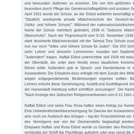
und bewussten Jüdinnen zu erziehen. Die von ihm geführten K
besonders durch Pflege der Gemeinschaftsgefühle und sozialen G
April 1931 wurde die Schule, an der Eldod weiterhin beschäftigt 
"Staatlich anerkannte private Mädchenschule der Deutsch-Isr
(Volks- und höhere Schule)". Während der nationalsozialistische
Name der Schule mehrfach geändert, 1938 in "Jüdische Mädch
Oberschule)". Nach der Pogromnacht vom 9./10. November 1938
stark dezimierte Mädchenanstalt mit der Talmud Tora Schule zu
nun nur noch "Volks- und höhere Schule für Juden". Die 343 Sch
zehn Lehrer und dreizehn Lehrerinnen mussten seit Septem
"Judenstern" tragen. Naftali Eldod unterrichtete seit 1939 mit red
der Oberstufe, die unter dem Vorsitz eines staatlichen Kommis
führen sollte. Außerdem gab er Sprach- und Handelskurse in e
Auswanderer. Die Erlaubnis dazu erfolgte mit dem Zusatz des Wider
wegen entgegenstehende Bestimmungen ergehen sollten. B
Lehrers erlischt diese Genehmigung. Austritt und Austrittsgrund s
der Hansestadt Hamburg sofort schriftlich anzuzeigen". Die Nachri
"Nach Anzeige des Jüdischen Religionsverbandes vom 8.12.1941 
Naftali Eldod und seine Frau Rosa hatten einen Antrag zur Ausrei
Eine Unbedenklichkeitsbescheinigung für Zwecke der Auswanderu
also noch vor Ausbruch des Krieges – lag der Finanzbehörde vor. 
des Vermögens war von der Devisenstelle beglaubigt worde
Ehepaars Naftali und Rosa Eldod wurde zu Gunsten des Reiches
rechtzeitig ein Schiff die Flüchtlinge aufnahm oder was sonst die A