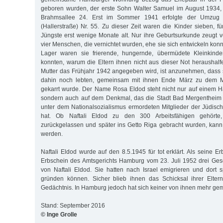
geboren wurden, der erste Sohn Walter Samuel im August 1934, 
Brahmsallee 24. Erst im Sommer 1941 erfolgte der Umzug i
(Hallerstraße) Nr. 55. Zu dieser Zeit waren die Kinder sieben, f
Jüngste erst wenige Monate alt. Nur ihre Geburtsurkunde zeugt v
vier Menschen, die vernichtet wurden, ehe sie sich entwickeln ko
Lager waren sie frierende, hungernde, übermüdete Kleinkinder
konnten, warum die Eltern ihnen nicht aus dieser Not heraushalf
Mutter das Frühjahr 1942 angegeben wird, ist anzunehmen, dass si
dahin noch lebten, gemeinsam mit ihnen Ende März zu dem 
gekarrt wurde. Der Name Rosa Eldod steht nicht nur auf einem H
sondern auch auf dem Denkmal, das die Stadt Bad Mergentheim 
unter dem Nationalsozialismus ermordeten Mitglieder der Jüdisc
hat. Ob Naftali Eldod zu den 300 Arbeitsfähigen gehörte,
zurückgelassen und später ins Getto Riga gebracht wurden, kann
werden.
Naftali Eldod wurde auf den 8.5.1945 für tot erklärt. Als seine E
Erbschein des Amtsgerichts Hamburg vom 23. Juli 1952 drei Ges
von Naftali Eldod. Sie hatten nach Israel emigrieren und dort 
gründen können. Sicher blieb ihnen das Schicksal ihrer Elte
Gedächtnis. In Hamburg jedoch hat sich keiner von ihnen mehr gem
Stand: September 2016
© Inge Grolle