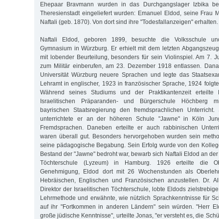
Ehepaar Bravmann wurden in das Durchgangslager Izbika bei L
Theresienstadt eingeliefert wurden: Emanuel Eldod, seine Frau 
Naftali (geb. 1870). Von dort sind ihre "Todesfallanzeigen" erhalten.
Naftali Eldod, geboren 1899, besuchte die Volksschule un
Gymnasium in Würzburg. Er erhielt mit dem letzten Abgangszeug
mit lobender Beurteilung, besonders für sein Violinspiel. Am 7. 
zum Militär einberufen, am 23. Dezember 1918 entlassen. Danac
Universität Würzburg neuere Sprachen und legte das Staatsex
Lehramt in englischer, 1923 in französischer Sprache, 1924 folg
Während seines Studiums und der Praktikantenzeit erteilte 
Israelitischen Präparanden- und Bürgerschule Höchberg 
bayrischen Staatsregierung den fremdsprachlichen Unterricht
unterrichtete er an der höheren Schule "Jawne" in Köln J
Fremdsprachen. Daneben erteilte er auch rabbinischen Unterr
waren überall gut. Besonders hervorgehoben wurden sein meth
seine pädagogische Begabung. Sein Erfolg wurde von den Kolleg
Bestand der "Jawne" bedroht war, bewarb sich Naftali Eldod an der
Töchterschule (Lyzeum) in Hamburg. 1926 erteilte die Ob
Genehmigung, Eldod dort mit 26 Wochenstunden als Oberlehr
Hebräischen, Englischen und Französischen anzustellen. Dr. A
Direktor der Israelitischen Töchterschule, lobte Eldods zielstrebi
Lehrmethode und erwähnte, wie nützlich Sprachkenntnisse für Sc
auf ihr "Fortkommen in anderen Ländern" sein würden. "Herr El
große jüdische Kenntnisse", urteilte Jonas, "er versteht es, die Sc