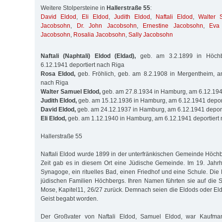
Weitere Stolpersteine in
Hallerstraße 55
:
David Eldod
,
Eli Eldod
,
Judith Eldod
,
Naftali Eldod
,
Walter 
Jacobsohn
,
Dr. John Jacobsohn
,
Ernestine Jacobsohn
,
Eva
Jacobsohn
,
Rosalia Jacobsohn
,
Sally Jacobsohn
Naftali (Naphtali) Eldod (Eldad),
geb. am 3.2.1899 in Höchbe
6.12.1941 deportiert nach Riga
Rosa Eldod,
geb. Fröhlich, geb. am 8.2.1908 in Mergentheim, am
nach Riga
Walter Samuel Eldod,
geb. am 27.8.1934 in Hamburg, am 6.12.1941
Judith Eldod,
geb. am 15.12.1936 in Hamburg, am 6.12.1941 deport
David Eldod,
geb. am 24.12.1937 in Hamburg, am 6.12.1941 deport
Eli Eldod,
geb. am 1.12.1940 in Hamburg, am 6.12.1941 deportiert
Hallerstraße 55
Naftali Eldod wurde 1899 in der unterfränkischen Gemeinde Höchbe
Zeit gab es in diesem Ort eine Jüdische Gemeinde. Im 19. Jahr
Synagoge, ein rituelles Bad, einen Friedhof und eine Schule. Die
jüdischen Familien Höchbergs. Ihren Namen führten sie auf die 
Mose, Kapitel11, 26/27 zurück. Demnach seien die Eldods oder Eld
Geist begabt worden.
Der Großvater von Naftali Eldod, Samuel Eldod, war Kaufma