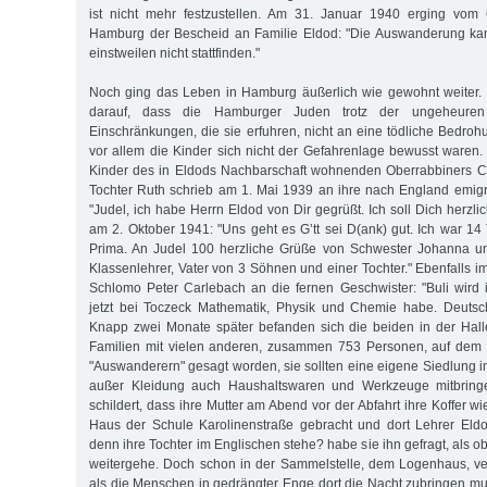
ist nicht mehr festzustellen. Am 31. Januar 1940 erging vom 
Hamburg der Bescheid an Familie Eldod: "Die Auswanderung kan
einstweilen nicht stattfinden."
Noch ging das Leben in Hamburg äußerlich wie gewohnt weiter. 
darauf, dass die Hamburger Juden trotz der ungeheuren
Einschränkungen, die sie erfuhren, nicht an eine tödliche Bedro
vor allem die Kinder sich nicht der Gefahrenlage bewusst waren. 
Kinder des in Eldods Nachbarschaft wohnenden Oberrabbiners Ca
Tochter Ruth schrieb am 1. Mai 1939 an ihre nach England emigri
"Judel, ich habe Herrn Eldod von Dir gegrüßt. Ich soll Dich herzl
am 2. Oktober 1941: "Uns geht es G’tt sei D(ank) gut. Ich war 1
Prima. An Judel 100 herzliche Grüße von Schwester Johanna u
Klassenlehrer, Vater von 3 Söhnen und einer Tochter." Ebenfalls 
Schlomo Peter Carlebach an die fernen Geschwister: "Buli wird i
jetzt bei Toczeck Mathematik, Physik und Chemie habe. Deutsc
Knapp zwei Monate später befanden sich die beiden in der Hall
Familien mit vielen anderen, zusammen 753 Personen, auf dem 
"Auswanderern" gesagt worden, sie sollten eine eigene Siedlung 
außer Kleidung auch Haushaltswaren und Werkzeuge mitbring
schildert, dass ihre Mutter am Abend vor der Abfahrt ihre Koffer 
Haus der Schule Karolinenstraße gebracht und dort Lehrer Eldo
denn ihre Tochter im Englischen stehe? habe sie ihn gefragt, als o
weitergehe. Doch schon in der Sammelstelle, dem Logenhaus, verf
als die Menschen in gedrängter Enge dort die Nacht zubringen 