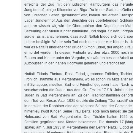
erreichte der Zug mit den jüdischen Hamburgern das herunt
Jungfernhof, einige Kilometer vor Riga. Da in der Stadt das Gett
von jüdischen Letten "gesäubert" war, kamen die ersten Transp
Lager Jungfernhof. Aus den Berichten des überlebenden Schlom
anderer wissen wir, wie der Oberrabbiner den Deportierten Mut
Betreuung der vielen Kinder kümmerte und sogar für den Fortgan
sorgte. Es ist anzunehmen, dass auch Naftali Eldod sich dort, sow
Lehrer betätigte. Weder sein Tod noch der seiner vier Kinder ist d
war es Naftalis überlebender Bruder, Simon Eldod, der angab, Frau
ermordet worden. In diesem Frühjahr wurden etwa 3000 noch i
Frauen und Kinder unter der Vorgabe, sie würden bessere Arbeit un
Autobussen in den nahen Hochwald gefahren und erschossen.
Naftali Eldods Ehefrau, Rosa Eldod, geborene Fröhlich, Tochte
Fröhlich, stammte aus Mergentheim, wo es schon im Mittelalter 
mit Synagoge, rituellem Bad und Friedhof gegeben hatte. Nach 
verschwanden die Juden aus dem Ort. Erst im 17./18. Jahrhundert
Juden in Bad Mergentheim an. Zu den Traditionsfamilien gehört
dem Tod von Rosas Vater 1925 druckte die Zeitung "Der Israelit" 
in dem ihn der Rabbiner eine der stärksten Stützen der Gemeinde 
hinterließ zwölf Kinder. Seine Frau Berta lebte noch länger, sie z
Holocaust von Bad Mergentheim. Drei Töchter hatten 1925 ber
Familien gegründet und Kinder bekommen. Die damals 17-jährig
später, am 7. Juli 1933 in Mergentheim den Lehrer Naftali Eldod 
gemeinsame Hamburger Wohnung bezog das Ehepaar in der Par