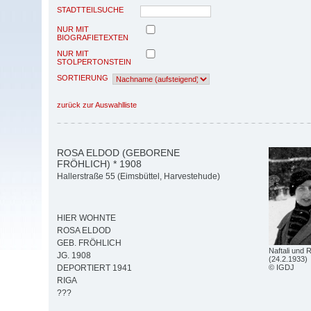
STADTTEILSUCHE
NUR MIT
BIOGRAFIETEXTEN
NUR MIT
STOLPERTONSTEIN
SORTIERUNG
zurück zur Auswahlliste
ROSA ELDOD (GEBORENE
FRÖHLICH) * 1908
Hallerstraße 55 (Eimsbüttel, Harvestehude)
HIER WOHNTE
ROSA ELDOD
GEB. FRÖHLICH
Naftali und
JG. 1908
(24.2.1933)
© IGDJ
DEPORTIERT 1941
RIGA
???