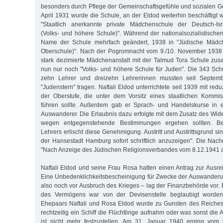
besonders durch Pflege der Gemeinschaftsgefühle und sozialen G
April 1931 wurde die Schule, an der Eldod weiterhin beschäftigt 
"Staatlich anerkannte private Mädchenschule der Deutsch-Isr
(Volks- und höhere Schule)". Während der nationalsozialistische
Name der Schule mehrfach geändert, 1938 in "Jüdische Mädch
Oberschule)". Nach der Pogromnacht vom 9./10. November 1938
stark dezimierte Mädchenanstalt mit der Talmud Tora Schule zu
nun nur noch "Volks- und höhere Schule für Juden". Die 343 Sch
zehn Lehrer und dreizehn Lehrerinnen mussten seit Septem
"Judenstern" tragen. Naftali Eldod unterrichtete seit 1939 mit red
der Oberstufe, die unter dem Vorsitz eines staatlichen Kommis
führen sollte. Außerdem gab er Sprach- und Handelskurse in e
Auswanderer. Die Erlaubnis dazu erfolgte mit dem Zusatz des Wider
wegen entgegenstehende Bestimmungen ergehen sollten. B
Lehrers erlischt diese Genehmigung. Austritt und Austrittsgrund s
der Hansestadt Hamburg sofort schriftlich anzuzeigen". Die Nachri
"Nach Anzeige des Jüdischen Religionsverbandes vom 8.12.1941 
Naftali Eldod und seine Frau Rosa hatten einen Antrag zur Ausrei
Eine Unbedenklichkeitsbescheinigung für Zwecke der Auswanderu
also noch vor Ausbruch des Krieges – lag der Finanzbehörde vor. 
des Vermögens war von der Devisenstelle beglaubigt worde
Ehepaars Naftali und Rosa Eldod wurde zu Gunsten des Reiches
rechtzeitig ein Schiff die Flüchtlinge aufnahm oder was sonst die A
ist nicht mehr festzustellen. Am 31. Januar 1940 erging vom 