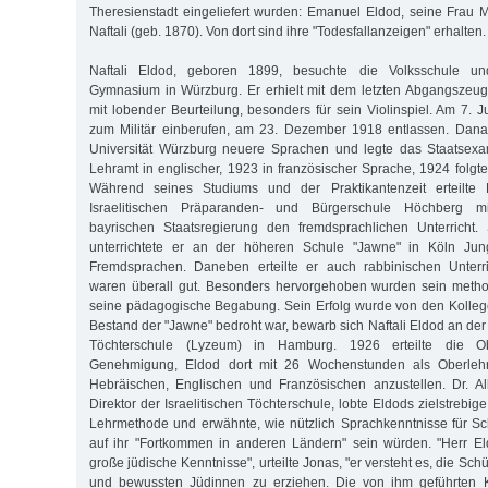
Theresienstadt eingeliefert wurden: Emanuel Eldod, seine Frau 
Naftali (geb. 1870). Von dort sind ihre "Todesfallanzeigen" erhalten.
Naftali Eldod, geboren 1899, besuchte die Volksschule un
Gymnasium in Würzburg. Er erhielt mit dem letzten Abgangszeug
mit lobender Beurteilung, besonders für sein Violinspiel. Am 7. 
zum Militär einberufen, am 23. Dezember 1918 entlassen. Danac
Universität Würzburg neuere Sprachen und legte das Staatsex
Lehramt in englischer, 1923 in französischer Sprache, 1924 folg
Während seines Studiums und der Praktikantenzeit erteilte 
Israelitischen Präparanden- und Bürgerschule Höchberg 
bayrischen Staatsregierung den fremdsprachlichen Unterricht
unterrichtete er an der höheren Schule "Jawne" in Köln J
Fremdsprachen. Daneben erteilte er auch rabbinischen Unterr
waren überall gut. Besonders hervorgehoben wurden sein meth
seine pädagogische Begabung. Sein Erfolg wurde von den Kolleg
Bestand der "Jawne" bedroht war, bewarb sich Naftali Eldod an der
Töchterschule (Lyzeum) in Hamburg. 1926 erteilte die Ob
Genehmigung, Eldod dort mit 26 Wochenstunden als Oberlehr
Hebräischen, Englischen und Französischen anzustellen. Dr. A
Direktor der Israelitischen Töchterschule, lobte Eldods zielstrebi
Lehrmethode und erwähnte, wie nützlich Sprachkenntnisse für Sc
auf ihr "Fortkommen in anderen Ländern" sein würden. "Herr El
große jüdische Kenntnisse", urteilte Jonas, "er versteht es, die Sc
und bewussten Jüdinnen zu erziehen. Die von ihm geführten K