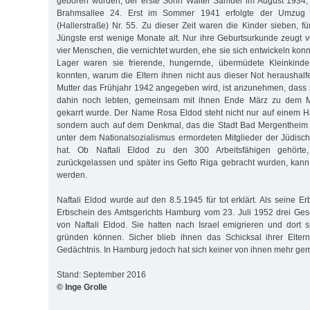
geboren wurden, der erste Sohn Walter Samuel im August 1934, 
Brahmsallee 24. Erst im Sommer 1941 erfolgte der Umzug i
(Hallerstraße) Nr. 55. Zu dieser Zeit waren die Kinder sieben, f
Jüngste erst wenige Monate alt. Nur ihre Geburtsurkunde zeugt v
vier Menschen, die vernichtet wurden, ehe sie sich entwickeln ko
Lager waren sie frierende, hungernde, übermüdete Kleinkinder
konnten, warum die Eltern ihnen nicht aus dieser Not heraushalf
Mutter das Frühjahr 1942 angegeben wird, ist anzunehmen, dass si
dahin noch lebten, gemeinsam mit ihnen Ende März zu dem 
gekarrt wurde. Der Name Rosa Eldod steht nicht nur auf einem H
sondern auch auf dem Denkmal, das die Stadt Bad Mergentheim 
unter dem Nationalsozialismus ermordeten Mitglieder der Jüdisc
hat. Ob Naftali Eldod zu den 300 Arbeitsfähigen gehörte,
zurückgelassen und später ins Getto Riga gebracht wurden, kann
werden.
Naftali Eldod wurde auf den 8.5.1945 für tot erklärt. Als seine E
Erbschein des Amtsgerichts Hamburg vom 23. Juli 1952 drei Ges
von Naftali Eldod. Sie hatten nach Israel emigrieren und dort 
gründen können. Sicher blieb ihnen das Schicksal ihrer Elte
Gedächtnis. In Hamburg jedoch hat sich keiner von ihnen mehr gem
Stand: September 2016
© Inge Grolle