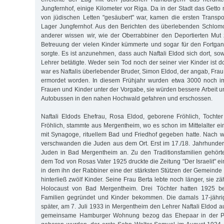
Jungfernhof, einige Kilometer vor Riga. Da in der Stadt das Gett
von jüdischen Letten "gesäubert" war, kamen die ersten Transp
Lager Jungfernhof. Aus den Berichten des überlebenden Schlom
anderer wissen wir, wie der Oberrabbiner den Deportierten Mut
Betreuung der vielen Kinder kümmerte und sogar für den Fortgan
sorgte. Es ist anzunehmen, dass auch Naftali Eldod sich dort, sow
Lehrer betätigte. Weder sein Tod noch der seiner vier Kinder ist d
war es Naftalis überlebender Bruder, Simon Eldod, der angab, Frau
ermordet worden. In diesem Frühjahr wurden etwa 3000 noch i
Frauen und Kinder unter der Vorgabe, sie würden bessere Arbeit un
Autobussen in den nahen Hochwald gefahren und erschossen.
Naftali Eldods Ehefrau, Rosa Eldod, geborene Fröhlich, Tochte
Fröhlich, stammte aus Mergentheim, wo es schon im Mittelalter 
mit Synagoge, rituellem Bad und Friedhof gegeben hatte. Nach 
verschwanden die Juden aus dem Ort. Erst im 17./18. Jahrhundert
Juden in Bad Mergentheim an. Zu den Traditionsfamilien gehört
dem Tod von Rosas Vater 1925 druckte die Zeitung "Der Israelit" 
in dem ihn der Rabbiner eine der stärksten Stützen der Gemeinde 
hinterließ zwölf Kinder. Seine Frau Berta lebte noch länger, sie z
Holocaust von Bad Mergentheim. Drei Töchter hatten 1925 ber
Familien gegründet und Kinder bekommen. Die damals 17-jährig
später, am 7. Juli 1933 in Mergentheim den Lehrer Naftali Eldod 
gemeinsame Hamburger Wohnung bezog das Ehepaar in der Par