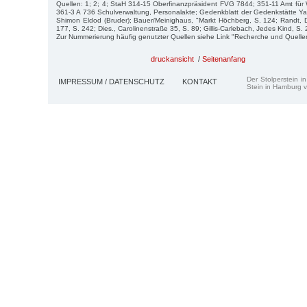
Quellen: 1; 2; 4; StaH 314-15 Oberfinanzpräsident FVG 7844; 351-11 Amt fü
361-3 A 736 Schulverwaltung, Personalakte; Gedenkblatt der Gedenkstätte Y
Shimon Eldod (Bruder); Bauer/Meinighaus, "Markt Höchberg, S. 124; Randt, 
177, S. 242; Dies., Carolinenstraße 35, S. 89; Gillis-Carlebach, Jedes Kind, S.
Zur Nummerierung häufig genutzter Quellen siehe Link "Recherche und Quelle
druckansicht
/
Seitenanfang
Der Stolperstein i
IMPRESSUM / DATENSCHUTZ
KONTAKT
Stein in Hamburg v