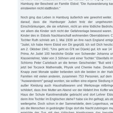
Hamburg der Bescheid an Familie Eldod: "Die Auswanderung kan
einstweilen nicht stattfinden."
Noch ging das Leben in Hamburg äußerlich wie gewohnt weiter. 
darauf, dass die Hamburger Juden trotz der ungeheuren
Einschränkungen, die sie erfuhren, nicht an eine tödliche Bedro
vor allem die Kinder sich nicht der Gefahrenlage bewusst waren. 
Kinder des in Eldods Nachbarschaft wohnenden Oberrabbiners Ca
Tochter Ruth schrieb am 1. Mai 1939 an ihre nach England emigri
"Judel, ich habe Herrn Eldod von Dir gegrüßt. Ich soll Dich herzl
am 2. Oktober 1941: "Uns geht es G’tt sei D(ank) gut. Ich war 1
Prima. An Judel 100 herzliche Grüße von Schwester Johanna u
Klassenlehrer, Vater von 3 Söhnen und einer Tochter." Ebenfalls 
Schlomo Peter Carlebach an die fernen Geschwister: "Buli wird i
jetzt bei Toczeck Mathematik, Physik und Chemie habe. Deutsc
Knapp zwei Monate später befanden sich die beiden in der Hall
Familien mit vielen anderen, zusammen 753 Personen, auf dem 
"Auswanderern" gesagt worden, sie sollten eine eigene Siedlung 
außer Kleidung auch Haushaltswaren und Werkzeuge mitbring
schildert, dass ihre Mutter am Abend vor der Abfahrt ihre Koffer 
Haus der Schule Karolinenstraße gebracht und dort Lehrer Eldo
denn ihre Tochter im Englischen stehe? habe sie ihn gefragt, als o
weitergehe. Doch schon in der Sammelstelle, dem Logenhaus, verf
als die Menschen in gedrängter Enge dort die Nacht zubringen 
erreichte der Zug mit den jüdischen Hamburgern das herunt