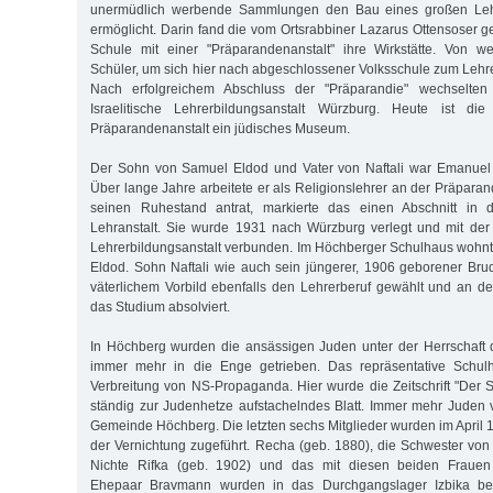
unermüdlich werbende Sammlungen den Bau eines großen Leh
ermöglicht. Darin fand die vom Ortsrabbiner Lazarus Ottensoser 
Schule mit einer "Präparandenanstalt" ihre Wirkstätte. Von w
Schüler, um sich hier nach abgeschlossener Volksschule zum Lehre
Nach erfolgreichem Abschluss der "Präparandie" wechselten
Israelitische Lehrerbildungsanstalt Würzburg. Heute ist die
Präparandenanstalt ein jüdisches Museum.
Der Sohn von Samuel Eldod und Vater von Naftali war Emanuel
Über lange Jahre arbeitete er als Religionslehrer an der Präparan
seinen Ruhestand antrat, markierte das einen Abschnitt in d
Lehranstalt. Sie wurde 1931 nach Würzburg verlegt und mit der d
Lehrerbildungsanstalt verbunden. Im Höchberger Schulhaus wohnte
Eldod. Sohn Naftali wie auch sein jüngerer, 1906 geborener Br
väterlichem Vorbild ebenfalls den Lehrerberuf gewählt und an de
das Studium absolviert.
In Höchberg wurden die ansässigen Juden unter der Herrschaft d
immer mehr in die Enge getrieben. Das repräsentative Schulh
Verbreitung von NS-Propaganda. Hier wurde die Zeitschrift "Der S
ständig zur Judenhetze aufstachelndes Blatt. Immer mehr Juden
Gemeinde Höchberg. Die letzten sechs Mitglieder wurden im April
der Vernichtung zugeführt. Recha (geb. 1880), die Schwester vo
Nichte Rifka (geb. 1902) und das mit diesen beiden Frau
Ehepaar Bravmann wurden in das Durchgangslager Izbika bei L