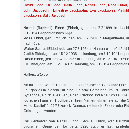
Weitere Stolpersteine in
Hallerstraße 55
:
David Eldod
,
Eli Eldod
,
Judith Eldod
,
Naftali Eldod
,
Rosa Eldod
John Jacobsohn
,
Ernestine Jacobsohn
,
Eva Jacobsohn
,
Mathil
Jacobsohn
,
Sally Jacobsohn
Naftali (Naphtali) Eldod (Eldad),
geb. am 3.2.1899 in Höchbe
6.12.1941 deportiert nach Riga
Rosa Eldod,
geb. Fröhlich, geb. am 8.2.1908 in Mergentheim, am
nach Riga
Walter Samuel Eldod,
geb. am 27.8.1934 in Hamburg, am 6.12.1941
Judith Eldod,
geb. am 15.12.1936 in Hamburg, am 6.12.1941 deport
David Eldod,
geb. am 24.12.1937 in Hamburg, am 6.12.1941 deport
Eli Eldod,
geb. am 1.12.1940 in Hamburg, am 6.12.1941 deportiert
Hallerstraße 55
Naftali Eldod wurde 1899 in der unterfränkischen Gemeinde Höchbe
Zeit gab es in diesem Ort eine Jüdische Gemeinde. Im 19. Jahr
Synagoge, ein rituelles Bad, einen Friedhof und eine Schule. Die
jüdischen Familien Höchbergs. Ihren Namen führten sie auf die 
Mose, Kapitel11, 26/27 zurück. Demnach seien die Eldods oder Eld
Geist begabt worden.
Der Großvater von Naftali Eldod, Samuel Eldod, war Kaufma
Jüdischen Gemeinde Höchberg. 1920 starb er fast hundertjä