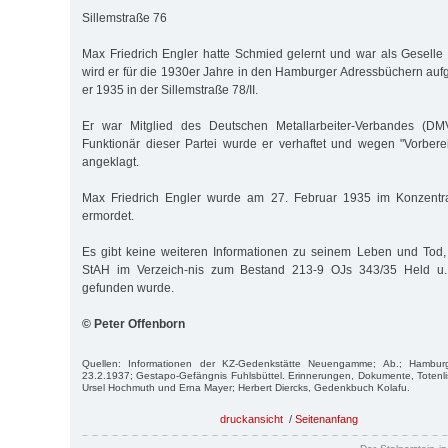
Sillemstraße 76
Max Friedrich Engler hatte Schmied gelernt und war als Geselle t
wird er für die 1930er Jahre in den Hamburger Adressbüchern auf
er 1935 in der Sillemstraße 78/II.
Er war Mitglied des Deutschen Metallarbeiter-Verbandes (D
Funktionär dieser Partei wurde er verhaftet und wegen "Vorber
angeklagt.
Max Friedrich Engler wurde am 27. Februar 1935 im Konzentrat
ermordet.
Es gibt keine weiteren Informationen zu seinem Leben und Tod,
StAH im Verzeich-nis zum Bestand 213-9 OJs 343/35 Held u. 
gefunden wurde.
© Peter Offenborn
Quellen: Informationen der KZ-Gedenkstätte Neuengamme; Ab.; Hambur
23.2.1937; Gestapo-Gefängnis Fuhlsbüttel. Erinnerungen, Dokumente, Totenl
Ursel Hochmuth und Erna Mayer; Herbert Diercks, Ge­denkbuch Kolafu.
druckansicht
/
Seitenanfang