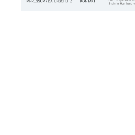
Der Stolperstein i
IMPRESSUM / DATENSCHUTZ
KONTAKT
Stein in Hamburg v