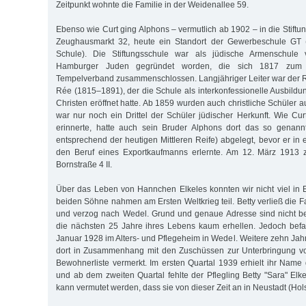
Zeitpunkt wohnte die Familie in der Weidenallee 59.
Ebenso wie Curt ging Alphons – vermutlich ab 1902 – in die Stift
Zeughausmarkt 32, heute ein Standort der Gewerbeschule GT 
Schule). Die Stiftungsschule war als jüdische Armenschule v
Hamburger Juden ge­gründet worden, die sich 1817 zum N
Tempelverband zusammenschlossen. Langjähriger Leiter war der
Rée (1815–1891), der die Schule als interkonfessionelle Ausbildu
Christen eröffnet hatte. Ab 1859 wurden auch christliche Schüle
war nur noch ein Drittel der Schüler jüdischer Herkunft. Wie Cu
erinnerte, hatte auch sein Bruder Alphons dort das so genannt
entsprechend der heutigen Mittleren Reife) abgelegt, bevor er in
den Beruf eines Exportkaufmanns erlernte. Am 12. März 1913 z
Bornstraße 4 II.
Über das Leben von Hannchen Elkeles konnten wir nicht viel in E
beiden Söhne nahmen am Ersten Weltkrieg teil. Betty verließ die F
und verzog nach Wedel. Grund und genaue Adresse sind nicht be
die nächs­ten 25 Jahre ihres Lebens kaum erhellen. Jedoch bef
Januar 1928 im Alters- und Pflegeheim in Wedel. Weitere zehn Jahr
dort in Zusammenhang mit den Zuschüssen zur Unterbringung von
Bewohnerliste vermerkt. Im ersten Quartal 1939 erhielt ihr Name 
und ab dem zweiten Quartal fehlte der Pflegling Betty "Sara" Elk
kann vermutet werden, dass sie von dieser Zeit an in Neustadt (Hols