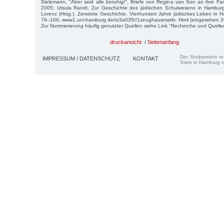
Sielemann, "Aber seid alle be­ruhigt", Briefe von Regina van Son an ihre 
2005; Ursula Randt, Zur Ge­schichte des jüdischen Schulwesens in Hamburg
Lorenz (Hrsg.). Zerstörte Ge­schichte. Vierhundert Jahre jüdisches Leben i
76–106; www1.uni-hamburg.de/rz3a035//1zeughausmarkt. Html (eingesehen 2
Zur Nummerierung häufig genutzter Quellen siehe Link "Recherche und Quelle
druckansicht
/
Seitenanfang
Der Stolperstein i
IMPRESSUM / DATENSCHUTZ
KONTAKT
Stein in Hamburg v