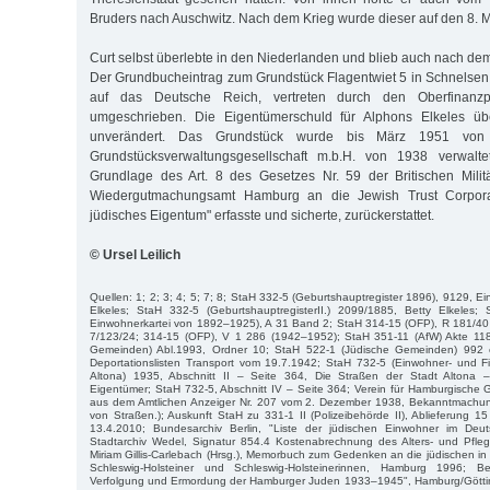
Bruders nach Auschwitz. Nach dem Krieg wurde dieser auf den 8. Mai
Curt selbst überlebte in den Niederlanden und blieb auch nach de
Der Grundbucheintrag zum Grundstück Flagentwiet 5 in Schnelse
auf das Deutsche Reich, vertreten durch den Oberfinanzp
umgeschrieben. Die Eigentümerschuld für Alphons Elkeles 
unverändert. Das Grundstück wurde bis März 1951 von
Grundstücksverwaltungsgesellschaft m.b.H. von 1938 verwalt
Grundlage des Art. 8 des Gesetzes Nr. 59 der Britischen Milit
Wiedergutmachungsamt Hamburg an die Jewish Trust Corporat
jüdisches Eigentum" erfasste und sicherte, zurückerstattet.
© Ursel Leilich
Quellen: 1; 2; 3; 4; 5; 7; 8; StaH 332-5 (Geburtshauptregister 1896), 9129, E
Elkeles; StaH 332-5 (GeburtshauptregisterII.) 2099/1885, Betty Elkeles
Einwohnerkartei von 1892–1925), A 31 Band 2; StaH 314-15 (OFP), R 181/40 
7/123/24; 314-15 (OFP), V 1 286 (1942–1952); StaH 351-11 (AfW) Akte 11
Gemeinden) Abl.1993, Ordner 10; StaH 522-1 (Jüdische Gemeinden) 992 
Deportationslisten Transport vom 19.7.1942; StaH 732-5 (Einwohner- und Fi
Altona) 1935, Abschnitt II – Seite 364, Die Straßen der Stadt Altona
Eigentümer; StaH 732-5, Abschnitt IV – Seite 364; Verein für Hamburgische
aus dem Amtlichen Anzeiger Nr. 207 vom 2. Dezember 1938, Bekanntmach
von Straßen.); Auskunft StaH zu 331-1 II (Polizeibehörde II), Ablieferung 
13.4.2010; Bundesarchiv Berlin, "Liste der jüdischen Einwohner im De
Stadtarchiv Wedel, Signatur 854.4 Kostenabrechnung des Alters- und Pfl
Miriam Gillis-Carlebach (Hrsg.), Memorbuch zum Gedenken an die jüdischen
Schleswig-Holsteiner und Schles­wig-Holsteinerinnen, Hamburg 1996; B
Verfolgung und Ermordung der Hamburger Juden 1933–1945", Hamburg/Göttin