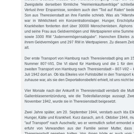
Zweigstelle derselben förmliche "Heimeinkaufsverträge" schlie
Verlust ihrer Ersparnisse, sondern auch den "Tod auf Raten" bed
Son aus Theresienstadt an ihre Familie schrieb. Was als "Altersh
war in Wirklichkeit ein Konzentrationslager. Hunger, Erschöp
Krankheiten forderten dort über 30000 Menschenleben. Alphons E
und seine Frau aus Geldvermögen und Wertpapieren eine Summe
sowie 3300 RM "Judenvermögensabgabe". Hannchen Elkeles z
ihrem Geldvermögen und 297 RM in Wert­papieren. Zu diesem Zeit
alt.
Der erste Transport von Hamburg nach Theresienstadt ging am 15. 
Nummer 807-VI/1. Die VI stand für Hamburg und die 1 für den 
zweiten Transport von Hamburg nach Theresienstadt – 807-VI/2 – 
Juli 1942 dort an. Ob Ida Elkeles von Fuhlsbüttel in den Transport 
zuhause war, als sie den Deportationsbefehl erhielt, ist uns nicht b
Vier Monate nach der Ankunft in Theresienstadt verstarb die Mu
Gallenblasenentzündung, wie die Todesfallanzeige aussagt. Zwe
November 1942, wurde sie in Theresienstadt beigesetzt.
Zwei Jahre später, am 20. September 1944, verstarb auch Ida Elk
Hunger, Kälte und Krankheit. Kurz danach, am 6. Oktober 1944, m
"auf Transport" nach Auschwitz, wo er vermutlich sofort ermordet
erfuhr von Verwandten aus der Familie seiner Mutter, dass
Theresienstadt gesehen hatten. Von ihnen hörte er auch vom W