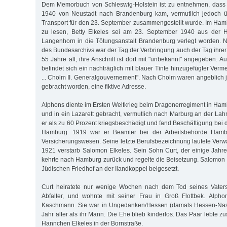
Dem Memorbuch von Schleswig-Holstein ist zu entnehmen, dass
1940 von Neustadt nach Brandenburg kam, vermutlich jedoch 
Transport für den 23. September zusammengestellt wurde. Im Ha
zu lesen, Betty Elkeles sei am 23. September 1940 aus der He
Langenhorn in die Tötungsanstalt Brandenburg verlegt worden
des Bundesarchivs war der Tag der Verbringung auch der Tag ihre
55 Jahre alt, ihre Anschrift ist dort mit "unbekannt" angegeben. A
befindet sich ein nachträglich mit blauer Tinte hinzugefügter Verm
... Cholm II. Generalgouvernement". Nach Cholm waren angeblich 
gebracht worden, eine fiktive Adresse.
Alphons diente im Ersten Weltkrieg beim Dragonerregiment in Ha
und in ein Lazarett gebracht, vermutlich nach Marburg an der Lah
er als zu 60 Prozent kriegsbeschädigt und fand Beschäftigung bei
Hamburg. 1919 war er Beamter bei der Arbeitsbehörde Hamb
Versicherungswesen. Seine letzte Berufsbezeichnung lautete Verwa
1921 verstarb Salomon Elkeles. Sein Sohn Curt, der einige Jahre 
kehrte nach Hamburg zurück und regelte die Beisetzung. Salomon
Jüdischen Friedhof an der Ilandkoppel beigesetzt.
Curt heiratete nur wenige Wochen nach dem Tod seines Vaters
Abfalter, und wohnte mit seiner Frau in Groß Flottbek. Alpho
Kaschmann. Sie war in Ungedanken/Hessen (damals Hessen-Nas
Jahr älter als ihr Mann. Die Ehe blieb kinderlos. Das Paar lebte 
Hannchen Elkeles in der Bornstraße.