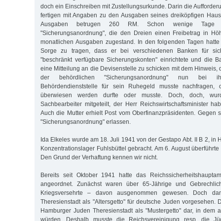
doch ein Einschreiben mit Zustellungsurkunde. Darin die Aufforderu
fertigen mit Angaben zu den Ausgaben seines dreiköpfigen Haus
Ausgaben betrugen 260 RM. Schon wenige Tage s
"Sicherungsanordnung", die den Dreien einen Freibetrag in H
monatlichen Ausgaben zugestand. In den folgenden Tagen hatte 
Sorge zu tragen, dass er bei verschiedenen Banken für si
"beschränkt verfügbare Sicherungskonten" einrichtete und die B
eine Mitteilung an die Devisenstelle zu schicken mit dem Hinweis, d
der behördlichen "Sicherungsanordnung" nun bei i
Behördendienststelle für sein Ruhegeld musste nachfragen, 
überwiesen werden durfte oder musste. Doch, doch, wur
Sachbearbeiter mitgeteilt, der Herr Reichswirtschaftsminister h
Auch die Mutter erhielt Post vom Oberfinanzpräsidenten. Gegen 
"Sicherungsanordnung" erlassen.
Ida Elkeles wurde am 18. Juli 1941 von der Gestapo Abt. II B 2, i
Konzentrationslager Fuhlsbüttel gebracht. Am 6. August überführte
Den Grund der Verhaftung kennen wir nicht.
Bereits seit Oktober 1941 hatte das Reichssicherheitshauptam
angeordnet. Zunächst waren über 65-Jährige und Gebrechlic
Kriegsversehrte – davon ausgenommen gewesen. Doch da
Theresienstadt als "Altersgetto" für deutsche Juden vorgesehen. 
Hamburger Juden Theresienstadt als "Mustergetto" dar, in dem 
würden. Deshalb musste die Reichsvereinigung resp. die J