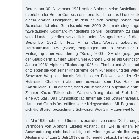
Bereits am 30. November 1931 verlor Alphons seine Anstellung 
überlebender Bruder Curt sich erinnerte, kaufte er das Grundstü
einem großen Obstgarten, in dem er sich betätigt haben so
Schnelsen ist eine Grundschuld von 2000 Goldmark eingetrage
"Zweitausend Goldmark (mindestens so viel Reichsmark zu zahl
vom Hundert jährlich verzinslich, unter Bezugnahme auf die
September 1932, für Frau Minna Clara Wessels geborene
Hermannsthal 105/I (Witwe) eingetragen am 18. No­vember 
Eintragung einer Veränderung: "Betrag 2000.– GM übergegangen 
der Gläubigerin auf den Eigentümer Alphons Elkeles als Grundsc
Januar 1936". Alphons Elkeles zog 1936 mit Ehefrau und Mutter au
dritt lebten sie von seiner Kriegsrente, dem Ruhegeld und der Witw
Schwarze Weg soll damals "ein besserer Feldweg von der Kiel
Holsteiner Chaussee) abgehend gewesen sein. Das Haus, ei
Konstruktion, 1930 errichtet, stand 200 m von der Hauptstraße entfer
Zimmer, Küche, Toilette ohne Wasserspülung, aber mit Elektrizitä
eine Art Stall. Das Grundstück lag unterhalb des Straßenniveau
Haus und Grundstück erlitten keine Kriegsschäden. Mit Beginn d
sich die Straßenbezeichnung Schwarzer Weg 2 in Flagentwiet 5.
Im Mai 1939 nahm der Oberfinanzpräsident von einer "Sicherung
Vermögen von Alphons Elkeles Abstand, da, wie in einem Prot
Auswanderung nicht beabsichtigt sei. Allerdings wurde ihm weg
Abstammung" zum 1. Juli 1939 das Ruhegeld gekürzt. Im Februar 1