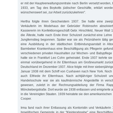
er mit der Hauptverwaltungszentrale nach Berlin versetzt worden, b
1933, am Tag des Boykotts jüdischer Geschäfte, erklärt worde
wünschenswert sei, zur Arbeit zurückzukehren".
Hertha folgte ihren Geschwistern 1937. Sie hatte eine zweij
Verkäuferin im Modehaus der Gebrüder Robinsohn absolviert.
Kassiererin im Konfektionsgeschäft Gebr. Hirschfeld, Neuer Wall 1
die Älteste, hatte nach Ende ihrer Schulzeit zunächst eine Lehre
Jungfernstieg begonnen. Später war sie als Pelznäherin tätig g
eine Ausbildung in der städtischen Entbindungsanstalt in Al
Barmbeker Krankenhaus eine Beschäftigung als Pflegerin gefund
verschiedenen privaten Haushalten zur Wochen- und Babypflege 
hatte sie in Frankfurt Leo Cohn geheiratet. Ende 1937 kehrte sie
einmal vorübergehend in ihr Elternhaus am Großneumarkt zurück
Deutschland im Dezember 1937. Alice folgte mit ihrer siebenjähri
Januar 1938 mit dem Schiff von Cuxhaven nach New York. Noch i
auch Elfriede ihr Elternhaus. Nach achtjähriger Schulzeit 
Handelsschule war sie als kaufmännische Angestellte in versc
gewesen, zuletzt in der Rechnungsabteilung der Firma Rap
Mönckebergstraße. Dort wurde sie 1938 entlassen und emigrierte
in die Vereinigten Staaten. 1939 heiratete sie den amerikanische
Cooper.
Irma fand nach ihrer Entlassung als Kontoristin und Verkäuferin
Israelitischen Gemeinde in der "Kleiderabgabe" eine Beschäftig