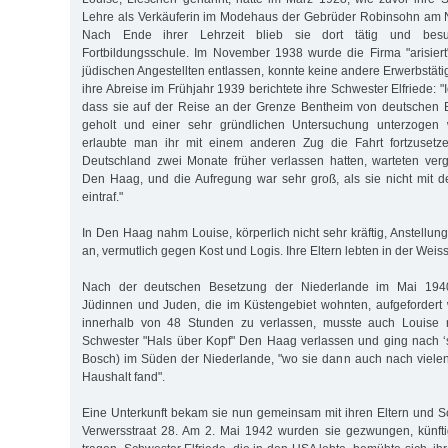
Lehre als Verkäuferin im Modehaus der Gebrüder Robinsohn am
Nach Ende ihrer Lehrzeit blieb sie dort tätig und bes
Fortbildungsschule. Im November 1938 wurde die Firma "arisiert
jüdischen Angestellten entlassen, konnte keine andere Erwerbstäti
ihre Abreise im Frühjahr 1939 berichtete ihre Schwester Elfriede: "
dass sie auf der Reise an der Grenze Bentheim von deutschen
geholt und einer sehr gründlichen Untersuchung unterzogen 
erlaubte man ihr mit einem anderen Zug die Fahrt fortzusetze
Deutschland zwei Monate früher verlassen hatten, warteten ve
Den Haag, und die Aufregung war sehr groß, als sie nicht mit 
eintraf."
In Den Haag nahm Louise, körperlich nicht sehr kräftig, Anstellu
an, vermutlich gegen Kost und Logis. Ihre Eltern lebten in der Weis
Nach der deutschen Besetzung der Niederlande im Mai 1940
Jüdinnen und Juden, die im Küstengebiet wohnten, aufgefordert
innerhalb von 48 Stunden zu verlassen, musste auch Louise n
Schwester "Hals über Kopf" Den Haag verlassen und ging nach 
Bosch) im Süden der Niederlande, "wo sie dann auch nach viele
Haushalt fand".
Eine Unterkunft bekam sie nun gemeinsam mit ihren Eltern und S
Verwersstraat 28. Am 2. Mai 1942 wurden sie gezwungen, künfti