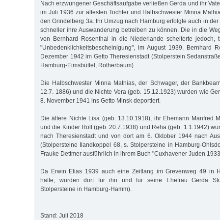
Nach erzwungener Geschäftsaufgabe verließen Gerda und ihr Vat
im Juli 1936 zur ältesten Tochter und Halbschwester Minna Mathia
den Grindelberg 3a. Ihr Umzug nach Hamburg erfolgte auch in der 
schneller ihre Auswanderung betreiben zu können. Die in die Weg
von Bernhard Rosenthal in die Niederlande scheiterte jedoch, tr
"Unbedenklichkeitsbescheinigung", im August 1939. Bernhard R
Dezember 1942 im Getto Theresienstadt (Stolperstein Sedanstraße 
Hamburg-Eimsbüttel, Rotherbaum).
Die Halbschwester Minna Mathias, der Schwager, der Bankbeamt
12.7. 1886) und die Nichte Vera (geb. 15.12.1923) wurden wie Ge
8. November 1941 ins Getto Minsk deportiert.
Die ältere Nichte Lisa (geb. 13.10.1918), ihr Ehemann Manfred 
und die Kinder Rolf (geb. 20.7.1938) und Reha (geb. 1.1.1942) w
nach Theresienstadt und von dort am 6. Oktober 1944 nach Ausc
(Stolpersteine Ilandkoppel 68, s. Stolpersteine in Hamburg-Ohlsdor
Frauke Dettmer ausführlich in ihrem Buch "Cuxhavener Juden 1933
Da Erwin Elias 1939 auch eine Zeitlang im Grevenweg 49 in
hatte, wurden dort für ihn und für seine Ehefrau Gerda Stol
Stolpersteine in Hamburg-Hamm).
Stand: Juli 2018