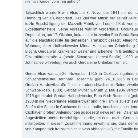
niemals wieder vom ihm gehört."
Tatsächlich wurde Erwin Elias am 8. November 1941 mit dem z
Hamburg verließ, deportiert. Das Ziel war Minsk. Auf seiner Kult
letzte Beschäftigung die Mazzoth-Fabrik von Leopold Katz vermer
Expedientenstelle. Seine Adresse war im Vorderhaus, Großneum
Deportation, am 17. Oktober, heiratete er in zweiter Ehe Gerda Ro
auf die Nachtragsliste für denselben Transport gesetzt. Allerdin
Wohnung ihrer Halbschwester Minna Mathias am Grindelberg 3a
Bloch). Gerda war Krankenschwester und arbeitete im Israelitisc
Eckernförderstraße 4 (heute Simon-von-Utrecht-Straße). 1939 w
Johnsallee 54 verlegt, wo auch Gerda eine Unterkunft erhielt.
Gerda Elias war am 26. November 1915 in Cuxhaven geboren wo
Schlachtermeister Bernhard Rosenthal (geb. 24.10.1865 in Barn
Großen Hardewikstraße 1 eine Ladenschlachterei. Seine zweit
Schwabe (geb. 1880), Gerdas Mutter, war am 2. Mai 1936 verstorb
1915 geheiratet. Gerdas Halbschwester, Erna Asch-Rosenthal (geb.
1933 in die Niederlande emigriert war und ihre Familie zuletzt 19
Stiefmutter Selma in Cuxhaven besucht hatte, berichtete nach dem K
Cuxhaven großen Anfeindungen ausgesetzt gewesen sei. Da er als
Angestellten mehr beschäftigen durfte, musste auch Gerda im
mitarbeiten. In diesem Zusammenhang erwähnte sie, dass der e
von Kampen sich trotzdem nicht davon abhalten ließ, die Familie he