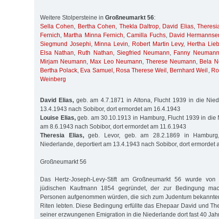
Weitere Stolpersteine in
Großneumarkt 56
:
Sella Cohen
,
Bertha Cohen
,
Thekla Daltrop
,
David Elias
,
Theresi
Fernich
,
Martha Minna Fernich
,
Camilla Fuchs
,
David Hermannse
Siegmund Josephi
,
Minna Levin
,
Robert Martin Levy
,
Hertha Lie
Elsa Nathan
,
Ruth Nathan
,
Siegfried Neumann
,
Fanny Neuman
Mirjam Neumann
,
Max Leo Neumann
,
Therese Neumann
,
Bela 
Bertha Polack
,
Eva Samuel
,
Rosa Therese Weil
,
Bernhard Weil
,
Ro
Weinberg
David Elias,
geb. am 4.7.1871 in Altona, Flucht 1939 in die Nied
13.4.1943 nach Sobibor, dort ermordet am 16.4.1943
Louise Elias,
geb. am 30.10.1913 in Hamburg, Flucht 1939 in die N
am 8.6.1943 nach Sobibor, dort ermordet am 11.6.1943
Theresia Elias,
geb. Levor, geb. am 28.2.1869 in Hamburg,
Niederlande, deportiert am 13.4.1943 nach Sobibor, dort ermordet
Großneumarkt 56
Das Hertz-Joseph-Levy-Stift am Großneumarkt 56 wurde von
jüdischen Kaufmann 1854 gegründet, der zur Bedingung mac
Personen aufgenommen würden, die sich zum Judentum bekannte
Riten lebten. Diese Bedingung erfüllte das Ehepaar David und The
seiner erzwungenen Emigration in die Niederlande dort fast 40 Jahr