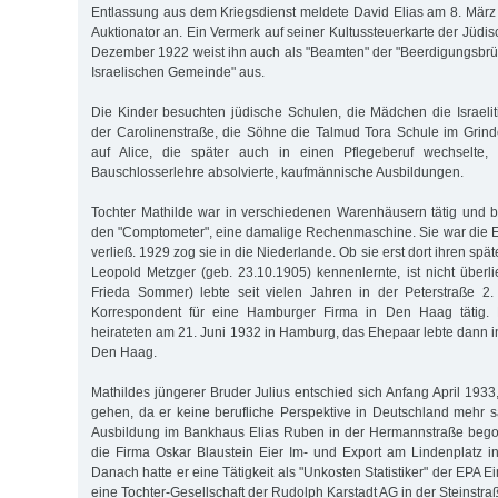
Entlassung aus dem Kriegsdienst meldete David Elias am 8. Mär
Auktionator an. Ein Vermerk auf seiner Kultussteuerkarte der Jüd
Dezember 1922 weist ihn auch als "Beamten" der "Beerdigungsbrü
Israelischen Gemeinde" aus.
Die Kinder besuchten jüdische Schulen, die Mädchen die Israelit
der Carolinenstraße, die Söhne die Talmud Tora Schule im Grindel
auf Alice, die später auch in einen Pflegeberuf wechselte,
Bauschlosserlehre absolvierte, kaufmännische Ausbildungen.
Tochter Mathilde war in verschiedenen Warenhäusern tätig und be
den "Comptometer", eine damalige Rechenmaschine. Sie war die Ers
verließ. 1929 zog sie in die Niederlande. Ob sie erst dort ihren s
Leopold Metzger (geb. 23.10.1905) kennenlernte, ist nicht überlie
Frieda Sommer) lebte seit vielen Jahren in der Peterstraße 2.
Korrespondent für eine Hamburger Firma in Den Haag tätig. 
heirateten am 21. Juni 1932 in Hamburg, das Ehepaar lebte dann i
Den Haag.
Mathildes jüngerer Bruder Julius entschied sich Anfang April 1933
gehen, da er keine berufliche Perspektive in Deutschland mehr s
Ausbildung im Bankhaus Elias Ruben in der Hermannstraße beg
die Firma Oskar Blaustein Eier Im- und Export am Lindenplatz i
Danach hatte er eine Tätigkeit als "Unkosten Statistiker" der EPA E
eine Tochter-Gesellschaft der Rudolph Karstadt AG in der Steinstr