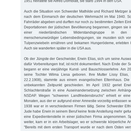
1951 heiratete sie Alfred Dornblatt, sie starb 1994 in den USA.
Auch die Situation von Schwester Mathilde und Richard Metzger än
nach dem Einmarsch der deutschen Wehrmacht im Mai 1940. So 
Fahrräder abgeben und durften nur noch zu bestimmten Zeiten Eink
Deportationen der jüdischen Bevölkerung begannen, gingen sie i
einer niederländischen Widerstandsgruppe in den 
menschenunwürdiger Lebensbedingungen, sie mussten sich von 
Tulpenzwiebeln ernähren und bekamen Hungerödeme, erlebten b
Auch sie wanderten später in die USA aus.
Ob der Jüngste der Geschwister, Erwin Elias, sich um seine Au
dafür Vorbereitungen traf, ist nicht dokumentiert. Nach Ende der S
begann er eine vierjährige Kunst- und Bauschlosserlehre. Am 2
seine Tochter Wilma Liesa geboren. Ihre Mutter Lissy Elias,
22.2.1908), stammte aus einem evangelischen Elternhaus. Di
unbekannten Zeitpunkt geschieden. Im April 1932 geriet Erw
Schlachterstraße in eine Auseinandersetzung zwischen Anhän
NSDAP. Wegen "schweren Landfriedensbruchs" erhielt er eine 
Monaten, aus der er aufgrund einer Amnestie vorzeitig entlassen 
1938 war er in verschiedenen Firmen tätig. Seine Schwester Elfri
Jude habe Erwin in seinem Beruf keine feste Anstellung mehr gefu
eine Expedientenstelle in einer jüdischen Firma angenommen. Spä
weiter, kam er in ein Arbeitslager, wo er schwerste körperliche Ar
"Bereits mit dem ersten Transport wurde er nach dem Osten ver