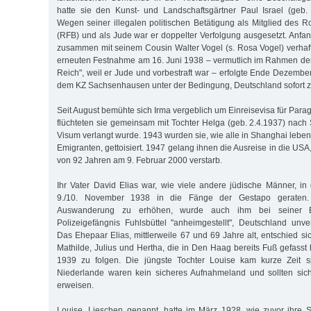
hatte sie den Kunst- und Landschaftsgärtner Paul Israel (geb. 
Wegen seiner illegalen politischen Betätigung als Mitglied des 
(RFB) und als Jude war er doppelter Verfolgung ausgesetzt. Anfa
zusammen mit seinem Cousin Walter Vogel (s. Rosa Vogel) verhaf
erneuten Festnahme am 16. Juni 1938 – vermutlich im Rahmen der
Reich", weil er Jude und vorbestraft war – erfolgte Ende Dezembe
dem KZ Sachsenhausen unter der Bedingung, Deutschland sofort z
Seit August bemühte sich Irma vergeblich um Einreisevisa für Par
flüchteten sie gemeinsam mit Tochter Helga (geb. 2.4.1937) nach 
Visum verlangt wurde. 1943 wurden sie, wie alle in Shanghai lebe
Emigranten, gettoisiert. 1947 gelang ihnen die Ausreise in die USA,
von 92 Jahren am 9. Februar 2000 verstarb.
Ihr Vater David Elias war, wie viele andere jüdische Männer, 
9./10. November 1938 in die Fänge der Gestapo geraten
Auswanderung zu erhöhen, wurde auch ihm bei seiner 
Polizeigefängnis Fuhlsbüttel "anheimgestellt", Deutschland unve
Das Ehepaar Elias, mittlerweile 67 und 69 Jahre alt, entschied si
Mathilde, Julius und Hertha, die in Den Haag bereits Fuß gefasst
1939 zu folgen. Die jüngste Tochter Louise kam kurze Zeit s
Niederlande waren kein sicheres Aufnahmeland und sollten sich
erweisen.
Louise, Lieschen genannt, hatte im März 1928, wie zuvor ihre 