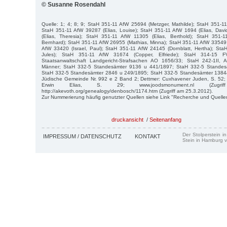
© Susanne Rosendahl
Quelle: 1; 4; 8; 9; StaH 351-11 AfW 25694 (Metzger, Mathilde); StaH 351-11
StaH 351-11 AfW 39287 (Elias, Louise); StaH 351-11 AfW 1694 (Elias, Dav
(Elias, Theresia); StaH 351-11 AfW 11305 (Elias, Berthold); StaH 351-
Bernhard); StaH 351-11 AfW 26955 (Mathias, Minna); StaH 351-11 AfW 33549 (
AfW 33420 (Israel, Paul); StaH 351-11 AfW 24145 (Dornblatt, Hertha); StaH
Jules); StaH 351-11 AfW 31674 (Copper, Elfriede); StaH 314-15 
Staatsanwaltschaft Landgericht-Strafsachen AO 1656/33; StaH 242-1II, A
Männer; StaH 332-5 Standesämter 9136 u 441/1897; StaH 332-5 Standes
StaH 332-5 Standesämter 2846 u 249/1895; StaH 332-5 Standesämter 1384
Jüdische Gemeinde Nr. 992 e 2 Band 2; Dettmer: Cuxhavener Juden, S. 52; T
Erwin Elias, S. 29; www.joodsmonument.nl (Zugri
http://akevoth.org/genealogy/denbosch/1174.htm (Zugriff am 25.3.2012).
Zur Nummerierung häufig genutzter Quellen siehe Link "Recherche und Quelle
druckansicht
/
Seitenanfang
Der Stolperstein i
IMPRESSUM / DATENSCHUTZ
KONTAKT
Stein in Hamburg v