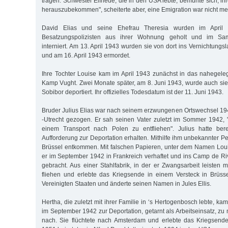
tragen. Schwester Elfriede, die in den USA lebte, bemühte sich, ih
herauszubekommen", scheiterte aber, eine Emigration war nicht me
David Elias und seine Ehefrau Theresia wurden im April
Besatzungspolizisten aus ihrer Wohnung geholt und im Sam
interniert. Am 13. April 1943 wurden sie von dort ins Vernichtungsl
und am 16. April 1943 ermordet.
Ihre Tochter Louise kam im April 1943 zunächst in das nahegel
Kamp Vught. Zwei Monate später, am 8. Juni 1943, wurde auch si
Sobibor deportiert. Ihr offizielles Todesdatum ist der 11. Juni 1943.
Bruder Julius Elias war nach seinem erzwungenen Ortswechsel 1
-Utrecht gezogen. Er sah seinen Vater zuletzt im Sommer 1942, 
einem Transport nach Polen zu entfliehen". Julius hatte ber
Aufforderung zur Deportation erhalten. Mithilfe ihm unbekannter 
Brüssel entkommen. Mit falschen Papieren, unter dem Namen Lou
er im September 1942 in Frankreich verhaftet und ins Camp de Ri
gebracht. Aus einer Stahlfabrik, in der er Zwangsarbeit leisten 
fliehen und erlebte das Kriegsende in einem Versteck in Brüss
Vereinigten Staaten und änderte seinen Namen in Jules Ellis.
Hertha, die zuletzt mit ihrer Familie in ‘s Hertogenbosch lebte, ka
im September 1942 zur Deportation, getarnt als Arbeitseinsatz, zu 
nach. Sie flüchtete nach Amsterdam und erlebte das Kriegsende do