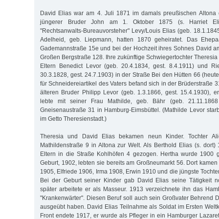
David Elias war am 4. Juli 1871 im damals preußischen Altona
jüngerer Bruder John am 1. Oktober 1875 (s. Harriet Elia
"Rechtsanwalts-Bureauvorsteher" Levy/Louis Elias (geb. 18.1.1845
Adelheid, geb. Liepmann, hatten 1870 geheiratet. Das Ehepa
Gademannstraße 15e und bei der Hochzeit ihres Sohnes David am
Großen Bergstraße 128. Ihre zukünftige Schwiegertochter Theresia
Eltern Benedict Levor (geb. 20.4.1834, gest. 8.4.1911) und Ri
30.3.1828, gest. 24.7.1903) in der Straße Bei den Hütten 66 (heut
für Schneidereiartikel des Vaters befand sich in der Brüderstraße 3
älteren Bruder Philipp Levor (geb. 1.3.1866, gest. 15.4.1930), e
lebte mit seiner Frau Mathilde, geb. Bähr (geb. 21.11.186
Gneisenaustraße 31 in Hamburg-Eimsbüttel. (Mathilde Levor sta
im Getto Theresienstadt.)
Theresia und David Elias bekamen neun Kinder. Tochter Al
Mathildenstraße 9 in Altona zur Welt. Als Berthold Elias (s. dort)
Eltern in die Straße Kohlhöfen 4 gezogen. Hertha wurde 1900 g
Geburt, 1902, lebten sie bereits am Großneumarkt 56. Dort kamen 
1905, Elfriede 1906, Irma 1908, Erwin 1910 und die jüngste Tochte
Bei der Geburt seiner Kinder gab David Elias seine Tätigkeit 
später arbeitete er als Masseur. 1913 verzeichnete ihn das Ha
"Krankenwärter". Diesen Beruf soll auch sein Großvater Behrend D
ausgeübt haben. David Elias Teilnahme als Soldat im Ersten Weltk
Front endete 1917, er wurde als Pfleger in ein Hamburger Lazaret