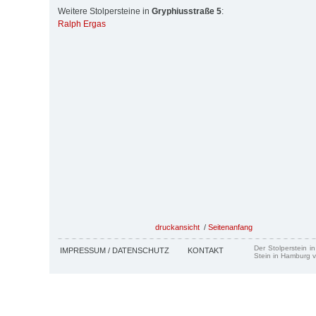
Weitere Stolpersteine in
Gryphiusstraße 5
:
Ralph Ergas
druckansicht
/
Seitenanfang
Der Stolperstein i
IMPRESSUM / DATENSCHUTZ
KONTAKT
Stein in Hamburg v