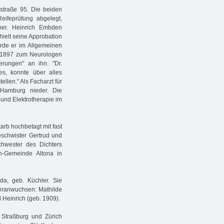
straße 95. Die beiden
ifeprüfung abgelegt,
ner. Heinrich Embden
hielt seine Approbation
urde er im Allgemeinen
s 1897 zum Neurologen
erungen" an ihn: "Dr.
es, konnte über alles
llen." Als Facharzt für
 Hamburg nieder. Die
 und Elektrotherapie im
arb hochbetagt mit fast
schwister Gertrud und
hwester des Dichters
n-Gemeinde Altona in
a, geb. Küchler. Sie
 heranwuchsen: Mathilde
 Heinrich (geb. 1909).
Straßburg und Zürich