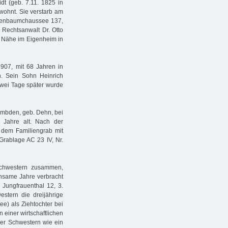
dt (geb. 7.11. 1825 in
ewohnt. Sie verstarb am
othenbaumchaussee 137,
, Rechtsanwalt Dr. Otto
r Nähe im Eigenheim in
1907, mit 68 Jahren in
n. Sein Sohn Heinrich
Zwei Tage später wurde
 Embden, geb. Dehn, bei
 Jahre alt. Nach der
 dem Familiengrab mit
Grablage AC 23 IV, Nr.
Schwestern zusammen,
insame Jahre verbracht
 Jungfrauenthal 12, 3.
stern die dreijährige
ee) als Ziehtochter bei
n einer wirtschaftlichen
der Schwestern wie ein