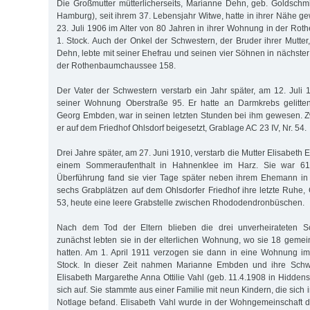
Die Großmutter mütterlicherseits, Marianne Dehn, geb. Goldschmi
Hamburg), seit ihrem 37. Lebensjahr Witwe, hatte in ihrer Nähe g
23. Juli 1906 im Alter von 80 Jahren in ihrer Wohnung in der R
1. Stock. Auch der Onkel der Schwestern, der Bruder ihrer Mutter
Dehn, lebte mit seiner Ehefrau und seinen vier Söhnen in nächste
der Rothenbaumchaussee 158.
Der Vater der Schwestern verstarb ein Jahr später, am 12. Juli 
seiner Wohnung Oberstraße 95. Er hatte an Darmkrebs gelitte
Georg Embden, war in seinen letzten Stunden bei ihm gewesen. 
er auf dem Friedhof Ohlsdorf beigesetzt, Grablage AC 23 IV, Nr. 54.
Drei Jahre später, am 27. Juni 1910, verstarb die Mutter Elisabeth
einem Sommeraufenthalt in Hahnenklee im Harz. Sie war 61
Überführung fand sie vier Tage später neben ihrem Ehemann in
sechs Grabplätzen auf dem Ohlsdorfer Friedhof ihre letzte Ruhe, 
53, heute eine leere Grabstelle zwischen Rhododendronbüschen.
Nach dem Tod der Eltern blieben die drei unverheirateten 
zunächst lebten sie in der elterlichen Wohnung, wo sie 18 geme
hatten. Am 1. April 1911 verzogen sie dann in eine Wohnung im
Stock. In dieser Zeit nahmen Marianne Embden und ihre Schwe
Elisabeth Margarethe Anna Ottilie Vahl (geb. 11.4.1908 in Hiddens
sich auf. Sie stammte aus einer Familie mit neun Kindern, die sich i
Notlage befand. Elisabeth Vahl wurde in der Wohngemeinschaft 