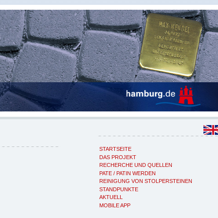
STARTSEITE
DAS PROJEKT
RECHERCHE UND QUELLEN
PATE / PATIN WERDEN
REINIGUNG VON STOLPERSTEINEN
STANDPUNKTE
AKTUELL
MOBILE APP