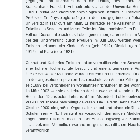
gegangen und übernahm dann die Leitung des Laboratori
Krankenhaus Frankfurt. Er habilitierte sich an der Universität B
1909 Direktor des chemisch-physiologischen Instituts in Frankf
Professor für Physiologie erfolgte in der neu gegründeten Jo
Universität in Frankfurt am Main. Er heiratete seine Assistentin H
Enkelin des Senators und letzten "Ältesten Bürgermeisters" der Frei
Fellner. Dieser hatte sich das Leben genommen, da er nicht zum V
bei der Unterwerfung durch Preußen im Juli 1866 werden woll
Embden bekamen vier Kinder: Maria (geb. 1912), Dietrich (geb. 
1917) und Klara (geb. 1921).
Gertrud und Katharina Embden hatten vermutlich wie ihre Schw
eine höhere Töchterschule besucht und eine angemessene Ausb
älteste Schwester Marianne wurde Lehrerin und unterrichtete für e
an der angesehenen privaten Töchterschule von Antonie Milberg
seit 1899 bei verschiedenen Wohlfahrtseinrichtungen in der Wohlf
Im März 1903 war sie als Lehrerin der Hauswirtschaftskunde in Be
Heim, der "Dienstboten-Lehranstalt" in Alsterdorf, Lohkoppelwe
Praxis und Theorie beschäftigt gewesen. Die Leiterin Bertha Went
Oktober 1909 ein großes Organisationstalent und einen einfüh
Schülerinnen – "[…] versteht es vorzüglich den jungen Mädche
angenehmen Pflicht zu machen". Der Ausbildungsweg von Kathar
nicht bekannt. Vermutlich war sie im gemeinschaftlichen Haush
verantwortlich.