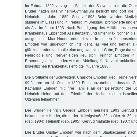
Im Februar 1892 verzog die Familie der Schwestern in die Ober
Brüder hatten das Wilhelm-Gymnasium besucht und dort die Re
Heinrich im Jahre 1889, Gustav 1893. Beide wurden Medizi
studierte im Elsass und in Freiburg im Breisgau, promovierte und er
als Arzt im Jahre 1893. Nach Beendigung des Militärdienstes w
Krankenhaus Eppendorf Assistenzarzt und unter Max Nonne* bi
ausgebildet. Max Nonne erinnert sich in seinen "Lebenserinn
Embden war ungewöhnlich intelligent, las viel und behielt all
glänzend reden und hatte eine ungewöhnliche Gabe, Dinge darzuste
Neurologie und Nervenleiden ließ sich Heinrich Embden in
Ernennung zum leitenden Arzt der Abteilung für Nervenkrankheiten
Israelitischen Krankenhaus erfolgte im Jahre 1898.
Die Großtante der Schwestern, Charlotte Embden, geb. Heine, verst
99 Jahren am 14. Oktober 1899. Es ist anzunehmen, dass die Ge
Katharina Embden mit ihrer Familie an der Beisetzung der Sc
Heinrich Heine auf dem Friedhof der Hochdeutschen Israelite
Ottensen teilnahmen.
Der Bruder Heinrich George Embden heiratete 1903 Gertrud Id
bekamen vier Kinder, die in der Heilwigstraße 33, später Nr. 39,
(geb. 1904), Helmuth (geb. 1905), Gertrud Mathilde (geb. 1907) und
Der Bruder Gustav Embden war nach dem Staatsexamen nach 