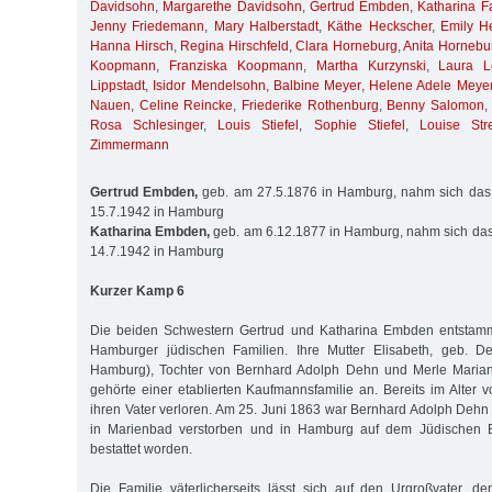
Davidsohn
,
Margarethe Davidsohn
,
Gertrud Embden
,
Katharina F
Jenny Friedemann
,
Mary Halberstadt
,
Käthe Heckscher
,
Emily H
Hanna Hirsch
,
Regina Hirschfeld
,
Clara Horneburg
,
Anita Hornebu
Koopmann
,
Franziska Koopmann
,
Martha Kurzynski
,
Laura L
Lippstadt
,
Isidor Mendelsohn
,
Balbine Meyer
,
Helene Adele Meye
Nauen
,
Celine Reincke
,
Friederike Rothenburg
,
Benny Salomon
Rosa Schlesinger
,
Louis Stiefel
,
Sophie Stiefel
,
Louise Stre
Zimmermann
Gertrud Embden,
geb. am 27.5.1876 in Hamburg, nahm sich das
15.7.1942 in Hamburg
Katharina Embden,
geb. am 6.12.1877 in Hamburg, nahm sich das
14.7.1942 in Hamburg
Kurzer Kamp 6
Die beiden Schwestern Gertrud und Katharina Embden entstamm
Hamburger jüdischen Familien. Ihre Mutter Elisabeth, geb. D
Hamburg), Tochter von Bernhard Adolph Dehn und Merle Marian
gehörte einer etablierten Kaufmannsfamilie an. Bereits im Alter v
ihren Vater verloren. Am 25. Juni 1863 war Bernhard Adolph Dehn 
in Marienbad verstorben und in Hamburg auf dem Jüdischen Be
bestattet worden.
Die Familie väterlicherseits lässt sich auf den Urgroßvater, 