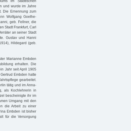
ums im Städtischen
onn und wurde im Jahre
urt. Die Ernennung zum
hann Wolfgang Goethe-
anni, geb. Fellner, die
en Stadt Frankfurt, Carl
erräter an seiner Stadt
te. Gustav und Hanni
1914), Hildegard (geb.
ester Marianne Embden
ildung erhalten. Die
in Jahr seit April 1905
. Gertrud Embden hatte
ahrtspflege gearbeitet.
rlin tätig und im Anna-
g, als Kochlehrerin in
zel bescheinigte ihr im
lsamen Umgang mit den
n die Arbeit zu einer
ina Embden ist bisher
alt für die Versorgung