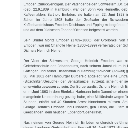
Embden, zurückverfolgen. Der Vater der beiden Schwestern, Dr. 
(geb. 22.9.1839 in Hamburg), war der Sohn von Henriette, geb.
Kaffeemaklers Barthold Embden; sie hatten am 22. Juni 1823 i
Schon im Jahre 1808 hatte der Großvater der Schwestern d
Kaffeehandelshaus Embden Drishhaus und Epping mitbegründet. 1
und auf dem Jüdischen Friedhof Ottensen beigesetzt worden.
Sein Bruder Moritz Embden (1789–1866), der Großonkel von G
Embden, war mit Charlotte Heine (1800–1899) verheiratet, der S
Dichters Heinrich Heine.
Der Vater der Schwestern, George Heinrich Embden, war 
Gelehrtenschule des Johanneums, nach seinem Jurastudium in H
Göttingen und seiner Dissertation in Hamburg "Advocat" (Anwalt)
30. Mai 1862 den Hamburger Bürgereid abgelegt. Wie eine Eintr
(Bittschriften/Gesuche) der Senatskanzlei aufzeigt, scheint er s
unterwürfig gewesen zu sein: Der Bürgergardist Dr. juris Heinric
er im Juni 1863 in dem Bierlokal Hartmann beim Dammthor einem
mangelnde Unterordnung gezeigt habe, eine Militärstrafe wegen "I
Stunden, erhöht auf 40 Stunden Arrest hinnehmen müssen. Am 
George Heinrich Embden und Elisabeth, geb. Dehn, die Eltern d
Geestlanden, dem heutigen Eppendorf, geheiratet.
Nach einem von George Heinrich Embden erfolgreich geführte
einem Londoner Gerichtshof war ihm seit 26. April 1872 die an