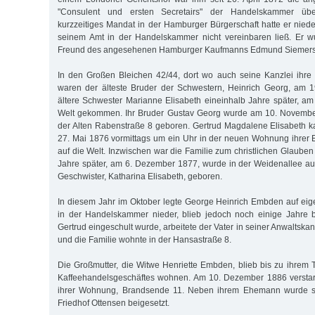
"Consulent und ersten Secretairs" der Handelskammer übe
kurzzeitiges Mandat in der Hamburger Bürgerschaft hatte er niede
seinem Amt in der Handelskammer nicht vereinbaren ließ. Er 
Freund des angesehenen Hamburger Kaufmanns Edmund Siemers
In den Großen Bleichen 42/44, dort wo auch seine Kanzlei ihre
waren der älteste Bruder der Schwestern, Heinrich Georg, am 
ältere Schwester Marianne Elisabeth eineinhalb Jahre später, am
Welt gekommen. Ihr Bruder Gustav Georg wurde am 10. November
der Alten Rabenstraße 8 geboren. Gertrud Magdalene Elisabeth k
27. Mai 1876 vormittags um ein Uhr in der neuen Wohnung ihrer E
auf die Welt. Inzwischen war die Familie zum christlichen Glauben 
Jahre später, am 6. Dezember 1877, wurde in der Weidenallee auc
Geschwister, Katharina Elisabeth, geboren.
In diesem Jahr im Oktober legte George Heinrich Embden auf ei
in der Handelskammer nieder, blieb jedoch noch einige Jahre be
Gertrud eingeschult wurde, arbeitete der Vater in seiner Anwaltska
und die Familie wohnte in der Hansastraße 8.
Die Großmutter, die Witwe Henriette Embden, blieb bis zu ihrem 
Kaffeehandelsgeschäftes wohnen. Am 10. Dezember 1886 verstarb
ihrer Wohnung, Brandsende 11. Neben ihrem Ehemann wurde s
Friedhof Ottensen beigesetzt.