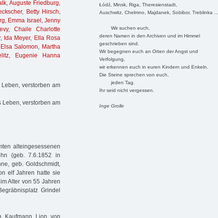
alk
,
Auguste Friedburg
,
Łódź, Minsk, Riga, Theresienstadt,
eckscher
,
Betty Hirsch
,
Auschwitz, Chelmno, Majdanek, Sobibor, Treblinka ..
rg
,
Emma Israel
,
Jenny
Wir suchen euch,
evy
,
Chaile Charlotte
deren Namen in den Archiven und im Himmel
r
,
Ida Meyer
,
Ella Rosa
geschrieben sind.
,
Elsa Salomon
,
Martha
Wir begegnen euch an Orten der Angst und
litz
,
Eugenie Hanna
Verfolgung,
wir erkennen euch in euren Kindern und Enkeln.
Die Steine sprechen von euch,
jeden Tag.
 Leben, verstorben am
Ihr seid nicht vergessen.
 Leben, verstorben am
Inge Grolle
ten alteingesessenen
ehn (geb. 7.6.1852 in
ne, geb. Goldschmidt,
on elf Jahren hatte sie
im Alter von 55 Jahren
gräbnisplatz Grindel
den Kaufmann Lion von