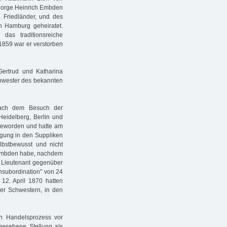
George Heinrich Embden
 Friedländer, und des
n Hamburg geheiratet.
as traditionsreiche
859 war er verstorben
ertrud und Katharina
chwester des bekannten
nach dem Besuch der
eidelberg, Berlin und
 geworden und hatte am
agung in den Suppliken
elbstbewusst und nicht
h Embden habe, nachdem
 Lieutenant gegenüber
nsubordination" von 24
12. April 1870 hatten
er Schwestern, in den
n Handelsprozess vor
gesehene Stellung als