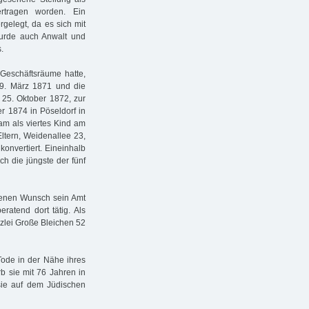
rtragen worden. Ein
rgelegt, da es sich mit
wurde auch Anwalt und
.
 Geschäftsräume hatte,
19. März 1871 und die
 25. Oktober 1872, zur
 1874 in Pöseldorf in
am als viertes Kind am
ltern, Weidenallee 23,
konvertiert. Eineinhalb
h die jüngste der fünf
genen Wunsch sein Amt
ratend dort tätig. Als
nzlei Große Bleichen 52
Tode in der Nähe ihres
 sie mit 76 Jahren in
ie auf dem Jüdischen