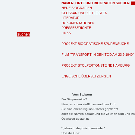
NAMEN, ORTE UND BIOGRAFIEN SUCHEN
NEUE BIOGRAFIEN
GLOSSAR UND ZEITLEISTEN
LITERATUR
DOKUMENTATIONEN
PRESSEBERICHTE
LINKS
PROJEKT BIOGRAFISCHE SPURENSUCHE
FILM "TRANSPORT IN DEN TOD AM 23.9.1940"
PROJEKT STOLPERTONSTEINE HAMBURG
ENGLISCHE ÜBERSETZUNGEN
Vom Stolpern
Die Stolpersteine?
Nein, an ihnen stößt niemand den Fuß
Sie sind ebenerdig ins Pflaster gepflanzt
aber die Namen darauf und die Zeichen sind uns ins
Gewissen gestanzt:
"geboren, deportiert, ermordet"
Und die Orte: