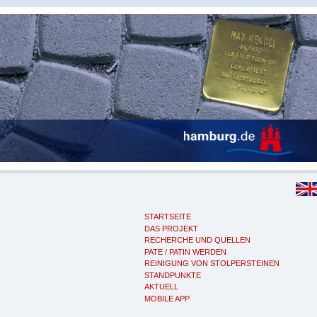
STARTSEITE
DAS PROJEKT
RECHERCHE UND QUELLEN
PATE / PATIN WERDEN
REINIGUNG VON STOLPERSTEINEN
STANDPUNKTE
AKTUELL
MOBILE APP