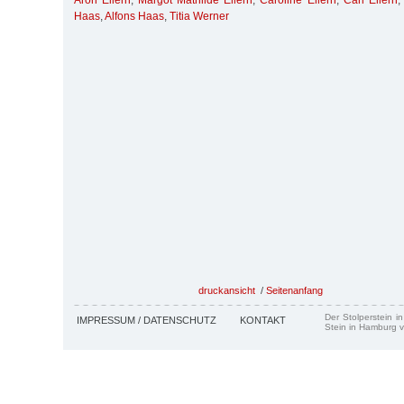
Aron Ellern
,
Margot Mathilde Ellern
,
Caroline Ellern
,
Carl Ellern
Haas
,
Alfons Haas
,
Titia Werner
druckansicht
/
Seitenanfang
Der Stolperstein i
IMPRESSUM / DATENSCHUTZ
KONTAKT
Stein in Hamburg v