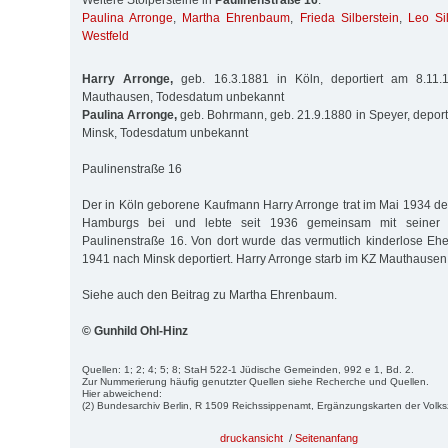
Weitere Stolpersteine in
Paulinenstraße 16
:
Paulina Arronge
,
Martha Ehrenbaum
,
Frieda Silberstein
,
Leo Sil
Westfeld
Harry Arronge,
geb. 16.3.1881 in Köln, deportiert am 8.11
Mauthausen, Todesdatum unbekannt
Paulina Arronge,
geb. Bohrmann, geb. 21.9.1880 in Speyer, deport
Minsk, Todesdatum unbekannt
Paulinenstraße 16
Der in Köln geborene Kaufmann Harry Arronge trat im Mai 1934 
Hamburgs bei und lebte seit 1936 gemeinsam mit seiner 
Paulinenstraße 16. Von dort wurde das vermutlich kinderlose E
1941 nach Minsk deportiert. Harry Arronge starb im KZ Mauthausen
Siehe auch den Beitrag zu Martha Ehrenbaum.
© Gunhild Ohl-Hinz
Quellen: 1; 2; 4; 5; 8; StaH 522-1 Jüdische Gemeinden, 992 e 1, Bd. 2.
Zur Nummerierung häufig genutzter Quellen siehe Recherche und Quellen.
Hier abweichend:
(2) Bundesarchiv Berlin, R 1509 Reichssippenamt, Ergänzungskarten der Volk
druckansicht
/
Seitenanfang