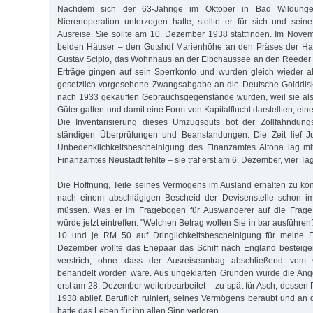
Nachdem sich der 63-Jährige im Oktober in Bad Wildunge
Nierenoperation unterzogen hatte, stellte er für sich und sei
Ausreise. Sie sollte am 10. Dezember 1938 stattfinden. Im Novem
beiden Häuser – den Gutshof Marienhöhe an den Präses der H
Gustav Scipio, das Wohnhaus an der Elbchaussee an den Reeder 
Erträge gingen auf sein Sperrkonto und wurden gleich wieder a
gesetzlich vorgesehene Zwangsabgabe an die Deutsche Golddisk
nach 1933 gekauften Gebrauchsgegenstände wurden, weil sie als
Güter galten und damit eine Form von Kapitalflucht darstellten, ei
Die Inventarisierung dieses Umzugsguts bot der Zollfahndung
ständigen Überprüfungen und Beanstandungen. Die Zeit lief J
Unbedenklichkeitsbescheinigung des Finanzamtes Altona lag mit
Finanzamtes Neustadt fehlte – sie traf erst am 6. Dezember, vier Tag
Die Hoffnung, Teile seines Vermögens im Ausland erhalten zu kön
nach einem abschlägigen Bescheid der Devisenstelle schon 
müssen. Was er im Fragebogen für Auswanderer auf die Frage 
würde jetzt eintreffen. "Welchen Betrag wollen Sie in bar ausführen
10 und je RM 50 auf Dringlichkeitsbescheinigung für meine F
Dezember wollte das Ehepaar das Schiff nach England besteigen
verstrich, ohne dass der Ausreiseantrag abschließend vom O
behandelt worden wäre. Aus ungeklärten Gründen wurde die Ange
erst am 28. Dezember weiterbearbeitet – zu spät für Asch, desse
1938 ablief. Beruflich ruiniert, seines Vermögens beraubt und an 
hatte das Leben für ihn allen Sinn verloren.