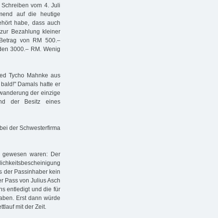
Schreiben vom 4. Juli
hmend auf die heutige
ehört habe, dass auch
 zur Bezahlung kleiner
 Betrag von RM 500.–
ünden 3000.– RM. Wenig
glied Tycho Mahnke aus
bald!" Damals hatte er
uswanderung der einzige
nd der Besitz eines
 bei der Schwesterfirma
ch gewesen waren: Der
hkeitsbescheinigung
s der Passinhaber kein
er Pass von Julius Asch
s entledigt und die für
aben. Erst dann würde
lauf mit der Zeit.