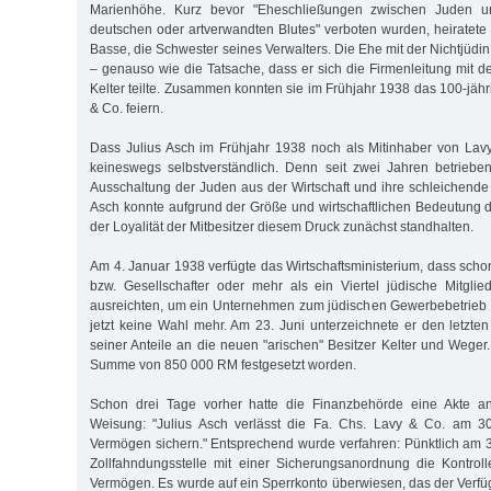
Marienhöhe. Kurz bevor "Eheschließungen zwischen Juden u
deutschen oder artverwandten Blutes" verboten wurden, heiratete
Basse, die Schwester seines Verwalters. Die Ehe mit der Nichtjüdin
– genauso wie die Tatsache, dass er sich die Firmenleitung mit 
Kelter teilte. Zusammen konnten sie im Frühjahr 1938 das 100-jäh
& Co. feiern.
Dass Julius Asch im Frühjahr 1938 noch als Mitinhaber von Lav
keineswegs selbstverständlich. Denn seit zwei Jahren betriebe
Ausschaltung der Juden aus der Wirtschaft und ihre schleichende
Asch konnte aufgrund der Größe und wirtschaftlichen Bedeutung
der Loyalität der Mitbesitzer diesem Druck zunächst standhalten.
Am 4. Januar 1938 verfügte das Wirtschaftsministerium, dass scho
bzw. Gesellschafter oder mehr als ein Viertel jüdische Mitglied
ausreichten, um ein Unternehmen zum jüdischen Gewerbebetrieb 
jetzt keine Wahl mehr. Am 23. Juni unterzeichnete er den letzte
seiner Anteile an die neuen "arischen" Besitzer Kelter und Weger
Summe von 850 000 RM festgesetzt worden.
Schon drei Tage vorher hatte die Finanzbehörde eine Akte an
Weisung: "Julius Asch verlässt die Fa. Chs. Lavy & Co. am 30
Vermögen sichern." Entsprechend wurde verfahren: Pünktlich am 3
Zollfahndungsstelle mit einer Sicherungsanordnung die Kontrol
Vermögen. Es wurde auf ein Sperrkonto überwiesen, das der Verfü