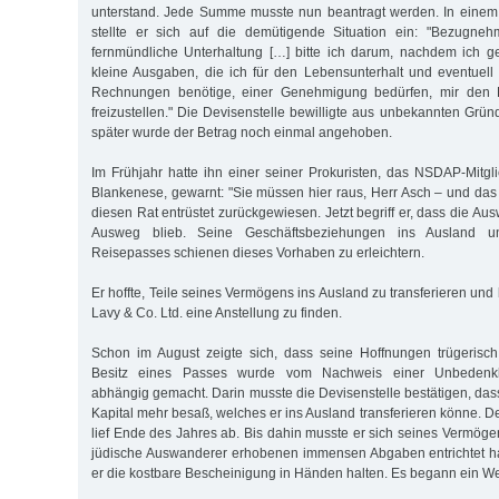
unterstand. Jede Summe musste nun beantragt werden. In einem 
stellte er sich auf die demütigende Situation ein: "Bezugne
fernmündliche Unterhaltung […] bitte ich darum, nachdem ich g
kleine Ausgaben, die ich für den Lebensunterhalt und eventuell
Rechnungen benötige, einer Genehmigung bedürfen, mir den
freizustellen." Die Devisenstelle bewilligte aus unbekannten Gr
später wurde der Betrag noch einmal angehoben.
Im Frühjahr hatte ihn einer seiner Prokuristen, das NSDAP-Mit
Blankenese, gewarnt: "Sie müssen hier raus, Herr Asch – und das 
diesen Rat entrüstet zurückgewiesen. Jetzt begriff er, dass die A
Ausweg blieb. Seine Geschäftsbeziehungen ins Ausland u
Reisepasses schienen dieses Vorhaben zu erleichtern.
Er hoffte, Teile seines Vermögens ins Ausland zu transferieren und
Lavy & Co. Ltd. eine Anstellung zu finden.
Schon im August zeigte sich, dass seine Hoffnungen trügeris
Besitz eines Passes wurde vom Nachweis einer Unbedenklic
abhängig gemacht. Darin musste die Devisenstelle bestätigen, das
Kapital mehr besaß, welches er ins Ausland transferieren könne. D
lief Ende des Jahres ab. Bis dahin musste er sich seines Vermögen
jüdische Auswanderer erhobenen immensen Abgaben entrichtet h
er die kostbare Bescheinigung in Händen halten. Es begann ein Wett