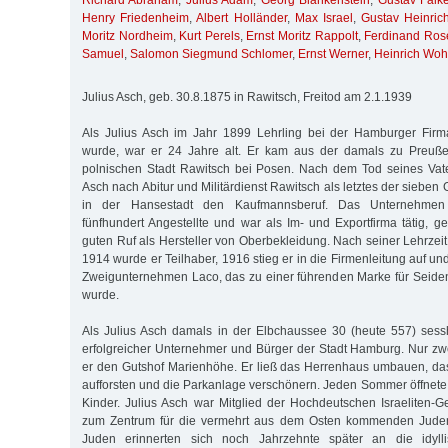
Richard Abraham
,
Julius Adam
,
Georg Blankenstein
,
Gustav Falk
Henry Friedenheim
,
Albert Holländer
,
Max Israel
,
Gustav Heinric
Moritz Nordheim
,
Kurt Perels
,
Ernst Moritz Rappolt
,
Ferdinand Ros
Samuel
,
Salomon Siegmund Schlomer
,
Ernst Werner
,
Heinrich Wohl
Julius Asch, geb. 30.8.1875 in Rawitsch, Freitod am 2.1.1939
Als Julius Asch im Jahr 1899 Lehrling bei der Hamburger Fir
wurde, war er 24 Jahre alt. Er kam aus der damals zu Preuße
polnischen Stadt Rawitsch bei Posen. Nach dem Tod seines Vate
Asch nach Abitur und Militärdienst Rawitsch als letztes der sieben 
in der Hansestadt den Kaufmannsberuf. Das Unternehmen 
fünfhundert Angestellte und war als Im- und Exportfirma tätig, 
guten Ruf als Hersteller von Oberbekleidung. Nach seiner Lehrzeit 
1914 wurde er Teilhaber, 1916 stieg er in die Firmenleitung auf u
Zweigunternehmen Laco, das zu einer führenden Marke für Seide
wurde.
Als Julius Asch damals in der Elbchaussee 30 (heute 557) sess
erfolgreicher Unternehmer und Bürger der Stadt Hamburg. Nur zw
er den Gutshof Marienhöhe. Er ließ das Herrenhaus umbauen, d
aufforsten und die Parkanlage verschönern. Jeden Sommer öffnete 
Kinder. Julius Asch war Mitglied der Hochdeutschen Israeliten-G
zum Zentrum für die vermehrt aus dem Osten kommenden Jude
Juden erinnerten sich noch Jahrzehnte später an die idylli