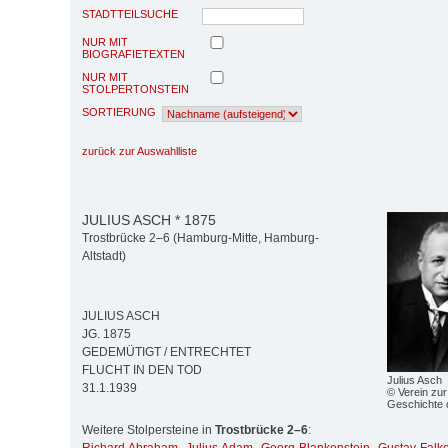
STADTTEILSUCHE
NUR MIT
BIOGRAFIETEXTEN
NUR MIT
STOLPERTONSTEIN
SORTIERUNG
zurück zur Auswahlliste
JULIUS ASCH * 1875
Trostbrücke 2–6 (Hamburg-Mitte, Hamburg-
Altstadt)
JULIUS ASCH
JG. 1875
GEDEMÜTIGT / ENTRECHTET
FLUCHT IN DEN TOD
Julius Asch
31.1.1939
© Verein zur
Geschichte 
Weitere Stolpersteine in
Trostbrücke 2–6
: