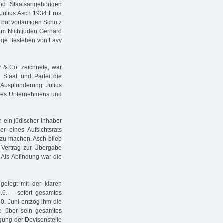
nd Staatsangehörigen
 Julius Asch 1934 Erna
 bot vorläufigen Schutz
dem Nichtjuden Gerhard
rige Bestehen von Lavy
y & Co. zeichnete, war
n Staat und Partei die
 Ausplünderung. Julius
 des Unternehmens und
n ein jüdischer Inhaber
er eines Aufsichtsrats
zu machen. Asch blieb
n Vertrag zur Übergabe
. Als Abfindung war die
gelegt mit der klaren
.6. – sofort gesamtes
0. Juni entzog ihm die
le über sein gesamtes
gung der Devisenstelle