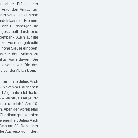
n ohne Erfolg einer
ne Frau den Antrag auf
ber verkaufte er seine
andelskammer Bremen,
John T. Essberger. Die
bgeschöpft durch eine
ontbank. Auch auf die
 zur Ausreise gekaufte
ne hohe Steuer erhoben.
sstelle den Anlass zu
ulius Asch davon. Die
tlerweile vor. Die des
e vor der Abfahrt, ein.
nen, hatte Julius Asch
im November aufgeben
17 geantwortet hatte,
? – Nichts, außer je RM
rau u. mich." Am 10.
. Aber der Abreisetag
berfinanzpräsidenten
legenheit Julius Asch
n Pass am 31. Dezember
der Ausreise gehindert,