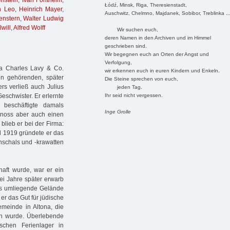
enstein
,
Ivan Fontheim
,
Łódź, Minsk, Riga, Theresienstadt,
h Leo
,
Heinrich Mayer
,
Auschwitz, Chelmno, Majdanek, Sobibor, Treblinka ..
enstern
,
Walter Ludwig
will
,
Alfred Wolff
Wir suchen euch,
deren Namen in den Archiven und im Himmel
geschrieben sind.
Wir begegnen euch an Orten der Angst und
Verfolgung,
ma Charles Lavy & Co.
wir erkennen euch in euren Kindern und Enkeln.
n gehörenden, später
Die Steine sprechen von euch,
rs verließ auch Julius
jeden Tag.
Ihr seid nicht vergessen.
Geschwister. Er erlernte
beschäftigte damals
Inge Grolle
genoss aber auch einen
blieb er bei der Firma:
nd 1919 gründete er das
nschals und -krawatten
haft wurde, war er ein
ei Jahre später erwarb
as umliegende Gelände
er das Gut für jüdische
emeinde in Altona, die
n wurde. Überlebende
schen Ferienlager in