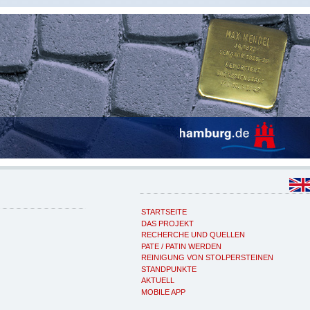
STARTSEITE
DAS PROJEKT
RECHERCHE UND QUELLEN
PATE / PATIN WERDEN
REINIGUNG VON STOLPERSTEINEN
STANDPUNKTE
AKTUELL
MOBILE APP