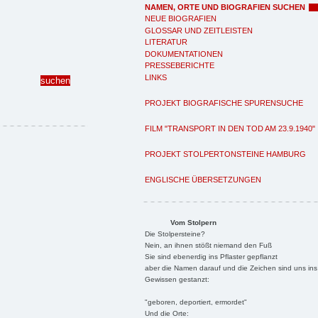
NAMEN, ORTE UND BIOGRAFIEN SUCHEN
NEUE BIOGRAFIEN
GLOSSAR UND ZEITLEISTEN
LITERATUR
DOKUMENTATIONEN
PRESSEBERICHTE
LINKS
PROJEKT BIOGRAFISCHE SPURENSUCHE
FILM "TRANSPORT IN DEN TOD AM 23.9.1940"
PROJEKT STOLPERTONSTEINE HAMBURG
ENGLISCHE ÜBERSETZUNGEN
Vom Stolpern
Die Stolpersteine?
Nein, an ihnen stößt niemand den Fuß
Sie sind ebenerdig ins Pflaster gepflanzt
aber die Namen darauf und die Zeichen sind uns ins
Gewissen gestanzt:
"geboren, deportiert, ermordet"
Und die Orte: