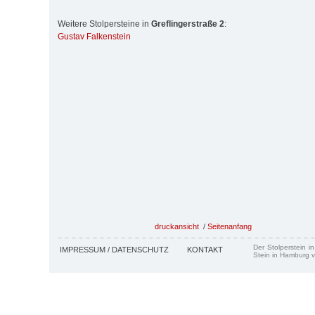
Weitere Stolpersteine in
Greflingerstraße 2
:
Gustav Falkenstein
druckansicht
/
Seitenanfang
Der Stolperstein i
IMPRESSUM / DATENSCHUTZ
KONTAKT
Stein in Hamburg v