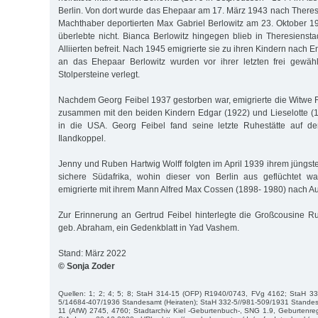
Berlin. Von dort wurde das Ehepaar am 17. März 1943 nach Theresi
Machthaber deportierten Max Gabriel Berlowitz am 23. Oktober 1
überlebte nicht. Bianca Berlowitz hingegen blieb in Theresiens
Alliierten befreit. Nach 1945 emigrierte sie zu ihren Kindern nac
an das Ehepaar Berlowitz wurden vor ihrer letzten frei gewähl
Stolpersteine verlegt.
Nachdem Georg Feibel 1937 gestorben war, emigrierte die Witwe 
zusammen mit den beiden Kindern Edgar (1922) und Lieselotte 
in die USA. Georg Feibel fand seine letzte Ruhestätte auf d
Ilandkoppel.
Jenny und Ruben Hartwig Wolff folgten im April 1939 ihrem jüngst
sichere Südafrika, wohin dieser von Berlin aus geflüchtet w
emigrierte mit ihrem Mann Alfred Max Cossen (1898- 1980) nach Aus
Zur Erinnerung an Gertrud Feibel hinterlegte die Großcousine Ru
geb. Abraham, ein Gedenkblatt in Yad Vashem.
Stand: März 2022
© Sonja Zoder
Quellen: 1; 2; 4; 5; 8; StaH 314-15 (OFP) R1940/0743, FVg 4162; StaH 3
5/14684-407/1936 Standesamt (Heiraten); StaH 332-5//981-509/1931 Standesa
11 (AfW) 2745, 4760; Stadtarchiv Kiel -Geburtenbuch-, SNG 1.9, Geburtenre