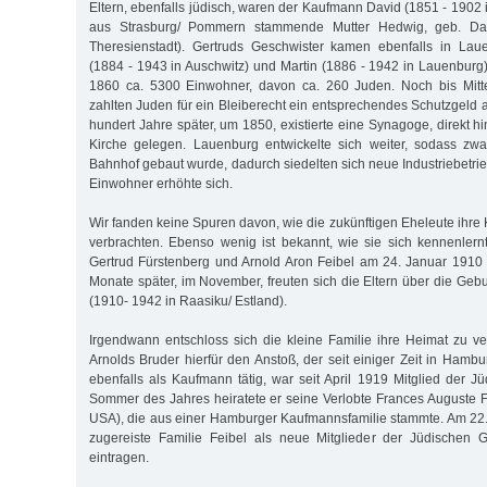
Eltern, ebenfalls jüdisch, waren der Kaufmann David (1851 - 1902
aus Strasburg/ Pommern stammende Mutter Hedwig, geb. Dav
Theresienstadt). Gertruds Geschwister kamen ebenfalls in Laue
(1884 - 1943 in Auschwitz) und Martin (1886 - 1942 in Lauenburg)
1860 ca. 5300 Einwohner, davon ca. 260 Juden. Noch bis Mitt
zahlten Juden für ein Bleiberecht ein entsprechendes Schutzgeld 
hundert Jahre später, um 1850, existierte eine Synagoge, direkt h
Kirche gelegen. Lauenburg entwickelte sich weiter, sodass zwa
Bahnhof gebaut wurde, dadurch siedelten sich neue Industriebetri
Einwohner erhöhte sich.
Wir fanden keine Spuren davon, wie die zukünftigen Eheleute ihre
verbrachten. Ebenso wenig ist bekannt, wie sie sich kennenlern
Gertrud Fürstenberg und Arnold Aron Feibel am 24. Januar 1910
Monate später, im November, freuten sich die Eltern über die Gebu
(1910- 1942 in Raasiku/ Estland).
Irgendwann entschloss sich die kleine Familie ihre Heimat zu ver
Arnolds Bruder hierfür den Anstoß, der seit einiger Zeit in Hambu
ebenfalls als Kaufmann tätig, war seit April 1919 Mitglied der 
Sommer des Jahres heiratete er seine Verlobte Frances Auguste 
USA), die aus einer Hamburger Kaufmannsfamilie stammte. Am 22. J
zugereiste Familie Feibel als neue Mitglieder der Jüdischen
eintragen.