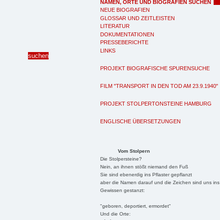
NAMEN, ORTE UND BIOGRAFIEN SUCHEN
NEUE BIOGRAFIEN
GLOSSAR UND ZEITLEISTEN
LITERATUR
DOKUMENTATIONEN
PRESSEBERICHTE
LINKS
PROJEKT BIOGRAFISCHE SPURENSUCHE
FILM "TRANSPORT IN DEN TOD AM 23.9.1940"
PROJEKT STOLPERTONSTEINE HAMBURG
ENGLISCHE ÜBERSETZUNGEN
Vom Stolpern
Die Stolpersteine?
Nein, an ihnen stößt niemand den Fuß
Sie sind ebenerdig ins Pflaster gepflanzt
aber die Namen darauf und die Zeichen sind uns ins
Gewissen gestanzt:
"geboren, deportiert, ermordet"
Und die Orte: