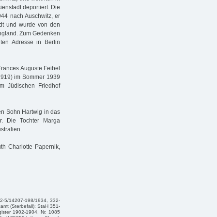
enstadt deportiert. Die
944 nach Auschwitz, er
tadt und wurde von den
h England. Zum Gedenken
ten Adresse in Berlin
Frances Auguste Feibel
(1919) im Sommer 1939
em Jüdischen Friedhof
en Sohn Hartwig in das
ar. Die Tochter Marga
tralien.
th Charlotte Papernik,
32-5/14207-198/1934, 332-
mt (Sterbefall); StaH 351-
gister 1902-1904, Nr. 1085