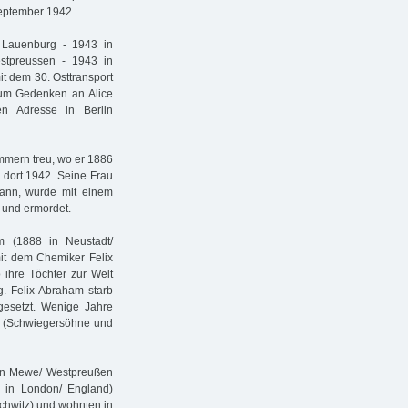
September 1942.
n Lauenburg - 1943 in
stpreussen - 1943 in
it dem 30. Osttransport
Zum Gedenken an Alice
en Adresse in Berlin
mmern treu, wo er 1886
 dort 1942. Seine Frau
mann, wurde mit einem
t und ermordet.
m (1888 in Neustadt/
mit dem Chemiker Felix
 ihre Töchter zur Welt
. Felix Abraham starb
gesetzt. Wenige Jahre
ie (Schwiegersöhne und
n in Mewe/ Westpreußen
6 in London/ England)
schwitz) und wohnten in