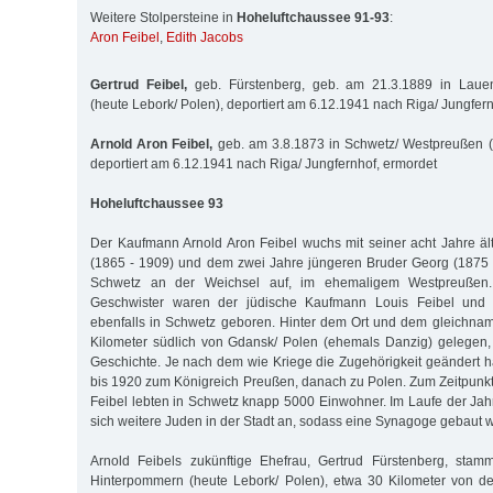
Weitere Stolpersteine in
Hoheluftchaussee 91-93
:
Aron Feibel
,
Edith Jacobs
Gertrud Feibel,
geb. Fürstenberg, geb. am 21.3.1889 in Laue
(heute Lebork/ Polen), deportiert am 6.12.1941 nach Riga/ Jungfer
Arnold Aron Feibel,
geb. am 3.8.1873 in Schwetz/ Westpreußen (h
deportiert am 6.12.1941 nach Riga/ Jungfernhof, ermordet
Hoheluftchaussee 93
Der Kaufmann Arnold Aron Feibel wuchs mit seiner acht Jahre ä
(1865 - 1909) und dem zwei Jahre jüngeren Bruder Georg (1875 
Schwetz an der Weichsel auf, im ehemaligem Westpreußen. 
Geschwister waren der jüdische Kaufmann Louis Feibel und 
ebenfalls in Schwetz geboren. Hinter dem Ort und dem gleichna
Kilometer südlich von Gdansk/ Polen (ehemals Danzig) gelegen,
Geschichte. Je nach dem wie Kriege die Zugehörigkeit geändert h
bis 1920 zum Königreich Preußen, danach zu Polen. Zum Zeitpunkt
Feibel lebten in Schwetz knapp 5000 Einwohner. Im Laufe der Jah
sich weitere Juden in der Stadt an, sodass eine Synagoge gebaut 
Arnold Feibels zukünftige Ehefrau, Gertrud Fürstenberg, sta
Hinterpommern (heute Lebork/ Polen), etwa 30 Kilometer von der