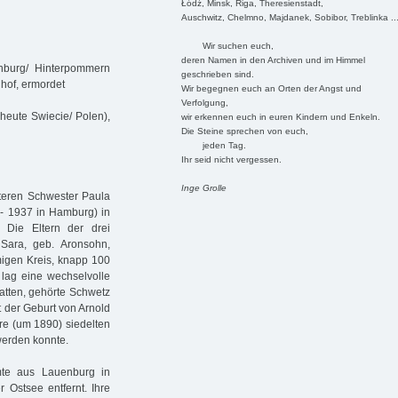
Łódź, Minsk, Riga, Theresienstadt,
Auschwitz, Chelmno, Majdanek, Sobibor, Treblinka ..
Wir suchen euch,
deren Namen in den Archiven und im Himmel
nburg/ Hinterpommern
geschrieben sind.
nhof, ermordet
Wir begegnen euch an Orten der Angst und
Verfolgung,
eute Swiecie/ Polen),
wir erkennen euch in euren Kindern und Enkeln.
Die Steine sprechen von euch,
jeden Tag.
Ihr seid nicht vergessen.
Inge Grolle
lteren Schwester Paula
- 1937 in Hamburg) in
Die Eltern der drei
Sara, geb. Aronsohn,
migen Kreis, knapp 100
 lag eine wechselvolle
atten, gehörte Schwetz
 der Geburt von Arnold
re (um 1890) siedelten
werden konnte.
mmte aus Lauenburg in
 Ostsee entfernt. Ihre