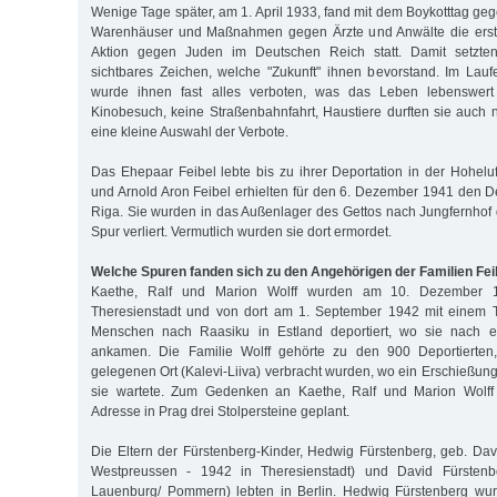
Wenige Tage später, am 1. April 1933, fand mit dem Boykotttag ge
Warenhäuser und Maßnahmen gegen Ärzte und Anwälte die erste
Aktion gegen Juden im Deutschen Reich statt. Damit setzte
sichtbares Zeichen, welche "Zukunft" ihnen bevorstand. Im Lau
wurde ihnen fast alles verboten, was das Leben lebenswert
Kinobesuch, keine Straßenbahnfahrt, Haustiere durften sie auch n
eine kleine Auswahl der Verbote.
Das Ehepaar Feibel lebte bis zu ihrer Deportation in der Hohelu
und Arnold Aron Feibel erhielten für den 6. Dezember 1941 den D
Riga. Sie wurden in das Außenlager des Gettos nach Jungfernhof d
Spur verliert. Vermutlich wurden sie dort ermordet.
Welche Spuren fanden sich zu den Angehörigen der Familien Feib
Kaethe, Ralf und Marion Wolff wurden am 10. Dezember 
Theresienstadt und von dort am 1. September 1942 mit einem T
Menschen nach Raasiku in Estland deportiert, wo sie nach ei
ankamen. Die Familie Wolff gehörte zu den 900 Deportierten,
gelegenen Ort (Kalevi-Liiva) verbracht wurden, wo ein Erschieß
sie wartete. Zum Gedenken an Kaethe, Ralf und Marion Wolff s
Adresse in Prag drei Stolpersteine geplant.
Die Eltern der Fürstenberg-Kinder, Hedwig Fürstenberg, geb. Davi
Westpreussen - 1942 in Theresienstadt) und David Fürsten
Lauenburg/ Pommern) lebten in Berlin. Hedwig Fürstenberg wu