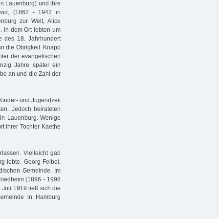
 in Lauenburg) und ihre
id, (1862 - 1942 in
nburg zur Welt, Alice
. In dem Ort lebten um
e des 18. Jahrhundert
an die Obrigkeit. Knapp
inter der evangelischen
nzig Jahre später ein
ebe an und die Zahl der
 Kinder- und Jugendzeit
ten. Jedoch heirateten
 in Lauenburg. Wenige
rt ihrer Tochter Kaethe
lassen. Vielleicht gab
rg lebte. Georg Feibel,
Jüdischen Gemeinde. Im
Friedheim (1896 - 1998
uli 1919 ließ sich die
 Gemeinde in Hamburg