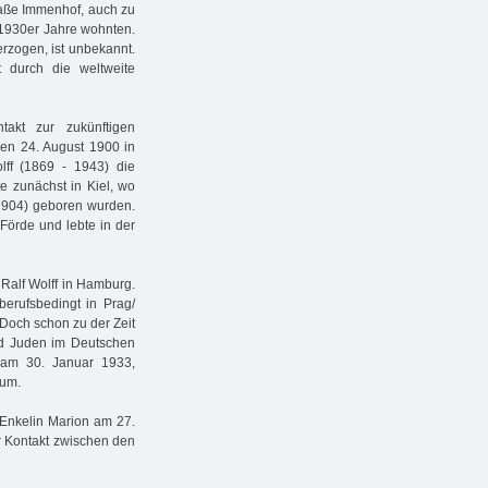
raße Immenhof, auch zu
 1930er Jahre wohnten.
rzogen, ist unbekannt.
t durch die weltweite
takt zur zukünftigen
den 24. August 1900 in
ff (1869 - 1943) die
 zunächst in Kiel, wo
(1904) geboren wurden.
 Förde und lebte in der
Ralf Wolff in Hamburg.
berufsbedingt in Prag/
Doch schon zu der Zeit
nd Juden im Deutschen
 am 30. Januar 1933,
 um.
 Enkelin Marion am 27.
er Kontakt zwischen den