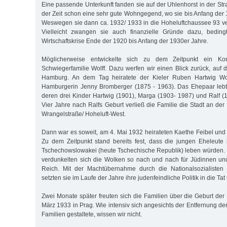
Eine passende Unterkunft fanden sie auf der Uhlenhorst in der St
der Zeit schon eine sehr gute Wohngegend, wo sie bis Anfang der
Weswegen sie dann ca. 1932/ 1933 in die Hoheluftchaussee 93 ve
Vielleicht zwangen sie auch finanzielle Gründe dazu, beding
Wirtschaftskrise Ende der 1920 bis Anfang der 1930er Jahre.
Möglicherweise entwickelte sich zu dem Zeitpunkt ein Kon
Schwiegerfamilie Wolff. Dazu werfen wir einen Blick zurück, auf 
Hamburg. An dem Tag heiratete der Kieler Ruben Hartwig Wol
Hamburgerin Jenny Bromberger (1875 - 1963). Das Ehepaar lebte
deren drei Kinder Hartwig (1901), Marga (1903- 1987) und Ralf 
Vier Jahre nach Ralfs Geburt verließ die Familie die Stadt an der
Wrangelstraße/ Hoheluft-West.
Dann war es soweit, am 4. Mai 1932 heirateten Kaethe Feibel und 
Zu dem Zeitpunkt stand bereits fest, dass die jungen Eheleute 
Tschechowslowakei (heute Tschechische Republik) leben würden. 
verdunkelten sich die Wolken so nach und nach für Jüdinnen u
Reich. Mit der Machtübernahme durch die Nationalsozialisten
setzten sie im Laufe der Jahre ihre judenfeindliche Politik in die Tat
Zwei Monate später freuten sich die Familien über die Geburt der
März 1933 in Prag. Wie intensiv sich angesichts der Entfernung d
Familien gestaltete, wissen wir nicht.