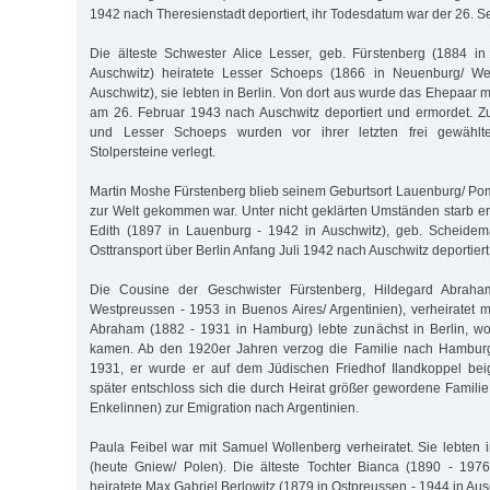
1942 nach Theresienstadt deportiert, ihr Todesdatum war der 26. 
Die älteste Schwester Alice Lesser, geb. Fürstenberg (1884 i
Auschwitz) heiratete Lesser Schoeps (1866 in Neuenburg/ We
Auschwitz), sie lebten in Berlin. Von dort aus wurde das Ehepaar m
am 26. Februar 1943 nach Auschwitz deportiert und ermordet. 
und Lesser Schoeps wurden vor ihrer letzten frei gewählt
Stolpersteine verlegt.
Martin Moshe Fürstenberg blieb seinem Geburtsort Lauenburg/ Po
zur Welt gekommen war. Unter nicht geklärten Umständen starb er
Edith (1897 in Lauenburg - 1942 in Auschwitz), geb. Scheide
Osttransport über Berlin Anfang Juli 1942 nach Auschwitz deportier
Die Cousine der Geschwister Fürstenberg, Hildegard Abraha
Westpreussen - 1953 in Buenos Aires/ Argentinien), verheiratet 
Abraham (1882 - 1931 in Hamburg) lebte zunächst in Berlin, wo
kamen. Ab den 1920er Jahren verzog die Familie nach Hamburg
1931, er wurde er auf dem Jüdischen Friedhof Ilandkoppel bei
später entschloss sich die durch Heirat größer gewordene Famil
Enkelinnen) zur Emigration nach Argentinien.
Paula Feibel war mit Samuel Wollenberg verheiratet. Sie lebte
(heute Gniew/ Polen). Die älteste Tochter Bianca (1890 - 197
heiratete Max Gabriel Berlowitz (1879 in Ostpreussen - 1944 in Au