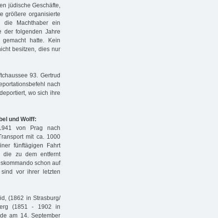
gen jüdische Geschäfte,
 größere organisierte
n die Machthaber ein
fe der folgenden Jahre
 gemacht hatte. Kein
icht besitzen, dies nur
ftchaussee 93. Gertrud
eportationsbefehl nach
eportiert, wo sich ihre
el und Wolff:
1941 von Prag nach
ransport mit ca. 1000
ner fünftägigen Fahrt
 die zu dem entfernt
ungskommando schon auf
ind vor ihrer letzten
d, (1862 in Strasburg/
berg (1851 - 1902 in
rde am 14. September