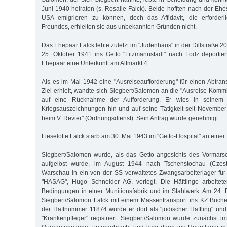
Juni 1940 heiraten (s. Rosalie Falck). Beide hofften nach der Eh
USA emigrieren zu können, doch das Affidavit, die erforderl
Freundes, erhielten sie aus unbekannten Gründen nicht.
Das Ehepaar Falck lebte zuletzt im "Judenhaus" in der Dillstraße 2
25. Oktober 1941 ins Getto "Litzmannstadt" nach Lodz deportiert
Ehepaar eine Unterkunft am Altmarkt 4.
Als es im Mai 1942 eine "Ausreiseaufforderung" für einen Abtra
Ziel erhielt, wandte sich Siegbert/Salomon an die "Ausreise-Komm
auf eine Rücknahme der Aufforderung. Er wies in seinem 
Kriegsauszeichnungen hin und auf seine Tätigkeit seit Novembe
beim V. Revier" (Ordnungsdienst). Sein Antrag wurde genehmigt.
Lieselotte Falck starb am 30. Mai 1943 im "Getto-Hospital" an eine
Siegbert/Salomon wurde, als das Getto angesichts des Vormar
aufgelöst wurde, im August 1944 nach Tschenstochau (Czes
Warschau in ein von der SS verwaltetes Zwangsarbeiterlager fü
"HASAG", Hugo Schneider AG, verlegt. Die Häftlinge arbeitet
Bedingungen in einer Munitionsfabrik und im Stahlwerk. Am 24
Siegbert/Salomon Falck mit einem Massentransport ins KZ Buchen
der Haftnummer 11874 wurde er dort als "jüdischer Häftling" un
"Krankenpfleger" registriert. Siegbert/Salomon wurde zunächst im