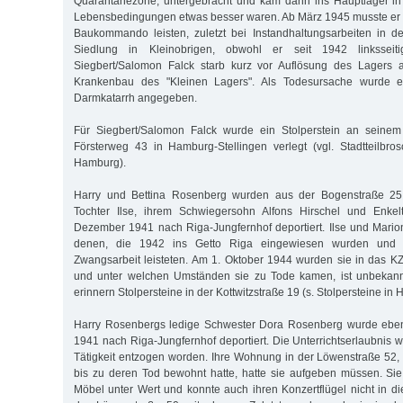
Quarantänezone, untergebracht und kam dann ins Hauptlager in
Lebensbedingungen etwas besser waren. Ab März 1945 musste er 
Baukommando leisten, zuletzt bei Instandhaltungsarbeiten in 
Siedlung in Kleinobrigen, obwohl er seit 1942 linksseiti
Siegbert/Salomon Falck starb kurz vor Auflösung des Lagers
Krankenbau des "Kleinen Lagers". Als Todesursache wurde ei
Darmkatarrh angegeben.
Für Siegbert/Salomon Falck wurde ein Stolperstein an seinem
Försterweg 43 in Hamburg-Stellingen verlegt (vgl. Stadtteilbros
Hamburg).
Harry und Bettina Rosenberg wurden aus der Bogenstraße 25
Tochter Ilse, ihrem Schwiegersohn Alfons Hirschel und Enkel
Dezember 1941 nach Riga-Jungfernhof deportiert. Ilse und Mario
denen, die 1942 ins Getto Riga eingewiesen wurden und 
Zwangsarbeit leisteten. Am 1. Oktober 1944 wurden sie in das KZ
und unter welchen Umständen sie zu Tode kamen, ist unbekannt
erinnern Stolpersteine in der Kottwitzstraße 19 (s. Stolpersteine in
Harry Rosenbergs ledige Schwester Dora Rosenberg wurde eben
1941 nach Riga-Jungfernhof deportiert. Die Unterrichtserlaubnis w
Tätigkeit entzogen worden. Ihre Wohnung in der Löwenstraße 52, d
bis zu deren Tod bewohnt hatte, hatte sie aufgeben müssen. Sie 
Möbel unter Wert und konnte auch ihren Konzertflügel nicht in d