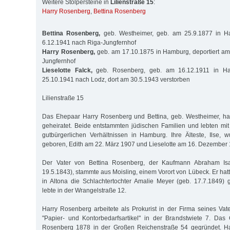
Weitere Stolpersteine in
Lilienstraße 15
:
Harry Rosenberg
,
Bettina Rosenberg
Bettina Rosenberg,
geb. Westheimer, geb. am 25.9.1877 in Ha
6.12.1941 nach Riga-Jungfernhof
Harry Rosenberg,
geb. am 17.10.1875 in Hamburg, deportiert am
Jungfernhof
Lieselotte Falck,
geb. Rosenberg, geb. am 16.12.1911 in Ham
25.10.1941 nach Lodz, dort am 30.5.1943 verstorben
Lilienstraße 15
Das Ehepaar Harry Rosenberg und Bettina, geb. Westheimer, ha
geheiratet. Beide entstammten jüdischen Familien und lebten mit 
gutbürgerlichen Verhältnissen in Hamburg. Ihre Älteste, Ilse,
geboren, Edith am 22. März 1907 und Lieselotte am 16. Dezember 
Der Vater von Bettina Rosenberg, der Kaufmann Abraham Is
19.5.1843), stammte aus Moisling, einem Vorort von Lübeck. Er ha
in Altona die Schlachtertochter Amalie Meyer (geb. 17.7.1849) g
lebte in der Wrangelstraße 12.
Harry Rosenberg arbeitete als Prokurist in der Firma seines Va
"Papier- und Kontorbedarfsartikel" in der Brandstwiete 7. Das
Rosenberg 1878 in der Großen Reichenstraße 54 gegründet. H