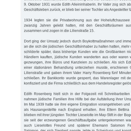
9. Oktober 1931 wurde Edith Alleininhaberin. Ihr Vater zog sich 
Geschäftsleben zurück, er blieb bei seiner Tochter als Angestellter tä
1934 legten sie die Privatwohnung aus der Hoheluftchaussee 
zwanzig Jahren gelebt hatten, mit den Geschäftsräumen au
zusammen und zogen in die Lilienstraße 15.
Dort ging der Umsatz jedoch durch Boykottmaßnahmen und imme
an die sich die jüdischen Geschäftsinhaber zu halten hatten, mehr
schilderte später, dass bisherige Kunden wie die Großbanken ni
Händlern kauften, jüdische Kunden wanderten aus oder waren 
gezwungen, ihre Büros und Kanzleien zu schließen. Als sich E
einer stationären Behandlung unterziehen musste, erschienen
Lilienstraße und gaben ihrem Vater Harry Rosenberg fünf Minuten
schließen. Ihr Bankkonto wurde gesperrt, das Warenlager mit de
konfisziert und die Firma schließlich aus dem Handelsregister gelös
Edith Rosenberg hielt sich in der Folgezeit mit Schreibarbeite
nahmen jüdische Familien ihre Hilfe bei der Aufstellung ihrer Um
Im Mai 1939 hatte sie ihre eigene Emigration vorangetrieben und 
als Hausangestellte nach England erhalten. Ihre Eltern Bettin
blieben mit ihrer jüngsten Tochter Lieselotte im May-Stift in der B
sie seit der erzwungenen Geschäftsaufgabe untergekommen war
auch Lieselottes Freund und späterer Ehemann Salomon Fal
Salomon, der sich Siegbert nannte, lebte in Scheidung und konnte