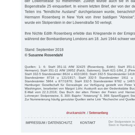
der Löwenstraße 50 mitnehmen. Zuletzt wurde auch sie in da
Bogenstraße 25 einquartiert. In einem letzten Brief, der von der 
Teilen ins "feindliche Ausland" durchgelassen wurde, benachrich
Hermann Rosenberg in New York von ihrer baldigen "Abreise"
wurde ein Stolperstein in der Löwenstraße 50 verlegt.
Ihre Nichte Edith Rosenberg erlebte das Kriegsende in der Emigra
während der Bombardierung Londons am 18. Juni 1944 schwer verl
Stand: September 2018
© Susanne Rosendahl
Quellen: 1; 6; StaH 351-11 AfW 32425 (Rosenberg, Edith); StaH 351-
Hermann); StaH 351-11 AfW 19952 (Falck, Salomon); StaH 621-1/84_2 (Firm
StaH 332-5 Standesämter 8624 u 402/1903; StaH 332-5 Standesämter 1418
Standesämter 8716 u 121/1917; StaH 332-5 Standesämter 1911 u 
Standesämter 5864 u 877/1876; StaH 332-5 Standesämter 9782 u 1467/1
Hamburger Gesellschaft für Genealogie zur Verfügung gestellt von Pete
Washington, bearbeitet von Margot Löhr; Auskunft aus der Gedenkstätte Buc
E-Mail vom 22.3.2016; Das Buch der alten Firmen der Freien und Hanse
Lohmeyer: Stolpersteine, S. 300; Bajohr: "Arisierung" S. 369; Sparr/Eggert: Sto
Zur Nummerierung häufig genutzter Quellen siehe Link "Recherche und Quelle
druckansicht
/
Seitenanfang
Der Stolperstein i
IMPRESSUM / DATENSCHUTZ
KONTAKT
Stein in Hamburg v