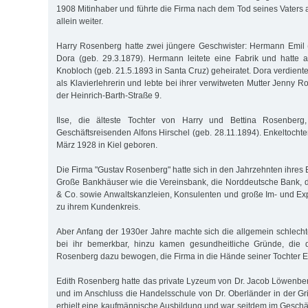
1908 Mitinhaber und führte die Firma nach dem Tod seines Vater
allein weiter.
Harry Rosenberg hatte zwei jüngere Geschwister: Hermann Emil 
Dora (geb. 29.3.1879). Hermann leitete eine Fabrik und hatte
Knobloch (geb. 21.5.1893 in Santa Cruz) geheiratet. Dora verdient
als Klavierlehrerin und lebte bei ihrer verwitweten Mutter Jenny Ro
der Heinrich-Barth-Straße 9.
Ilse, die älteste Tochter von Harry und Bettina Rosenberg
Geschäftsreisenden Alfons Hirschel (geb. 28.11.1894). Enkeltocht
März 1928 in Kiel geboren.
Die Firma "Gustav Rosenberg" hatte sich in den Jahrzehnten ihres B
Große Bankhäuser wie die Vereinsbank, die Norddeutsche Bank,
& Co. sowie Anwaltskanzleien, Konsulenten und große Im- und Ex
zu ihrem Kundenkreis.
Aber Anfang der 1930er Jahre machte sich die allgemein schlecht
bei ihr bemerkbar, hinzu kamen gesundheitliche Gründe, die 
Rosenberg dazu bewogen, die Firma in die Hände seiner Tochter Ed
Edith Rosenberg hatte das private Lyzeum von Dr. Jacob Löwenber
und im Anschluss die Handelsschule von Dr. Oberländer in der Gri
erhielt eine kaufmännische Ausbildung und war seitdem im Geschäft