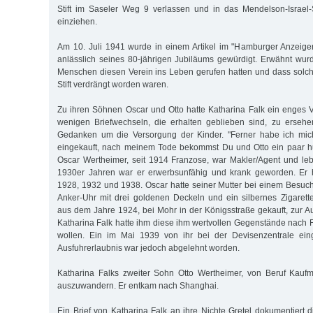
Stift im Saseler Weg 9 verlassen und in das Mendelson-Israel-
einziehen.
Am 10. Juli 1941 wurde in einem Artikel im "Hamburger Anzeiger
anlässlich seines 80-jährigen Jubiläums gewürdigt. Erwähnt wurd
Menschen diesen Verein ins Leben gerufen hatten und dass solc
Stift verdrängt worden waren.
Zu ihren Söhnen Oscar und Otto hatte Katharina Falk ein enges V
wenigen Briefwechseln, die erhalten geblieben sind, zu ersehe
Gedanken um die Versorgung der Kinder. "Ferner habe ich mic
eingekauft, nach meinem Tode bekommst Du und Otto ein paar hu
Oscar Wertheimer, seit 1914 Franzose, war Makler/Agent und lebt
1930er Jahren war er erwerbsunfähig und krank geworden. Er ha
1928, 1932 und 1938. Oscar hatte seiner Mutter bei einem Besuc
Anker-Uhr mit drei goldenen Deckeln und ein silbernes Zigaret
aus dem Jahre 1924, bei Mohr in der Königsstraße gekauft, zur
Katharina Falk hatte ihm diese ihm wertvollen Gegenstände nach
wollen. Ein im Mai 1939 von ihr bei der Devisenzentrale einge
Ausfuhrerlaubnis war jedoch abgelehnt worden.
Katharina Falks zweiter Sohn Otto Wertheimer, von Beruf Kau
auszuwandern. Er entkam nach Shanghai.
Ein Brief von Katharina Falk an ihre Nichte Gretel dokumentiert d