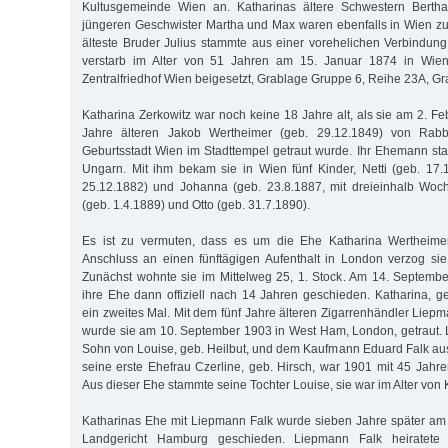
Kultusgemeinde Wien an. Katharinas ältere Schwestern Berth
jüngeren Geschwister Martha und Max waren ebenfalls in Wien z
älteste Bruder Julius stammte aus einer vorehelichen Verbindung 
verstarb im Alter von 51 Jahren am 15. Januar 1874 in Wi
Zentralfriedhof Wien beigesetzt, Grablage Gruppe 6, Reihe 23A, Gr
Katharina Zerkowitz war noch keine 18 Jahre alt, als sie am 2. F
Jahre älteren Jakob Wertheimer (geb. 29.12.1849) von Rabbin
Geburtsstadt Wien im Stadttempel getraut wurde. Ihr Ehemann s
Ungarn. Mit ihm bekam sie in Wien fünf Kinder, Netti (geb. 17.
25.12.1882) und Johanna (geb. 23.8.1887, mit dreieinhalb Woch
(geb. 1.4.1889) und Otto (geb. 31.7.1890).
Es ist zu vermuten, dass es um die Ehe Katharina Wertheimer
Anschluss an einen fünftägigen Aufenthalt in London verzog s
Zunächst wohnte sie im Mittelweg 25, 1. Stock. Am 14. Septemb
ihre Ehe dann offiziell nach 14 Jahren geschieden. Katharina, ge
ein zweites Mal. Mit dem fünf Jahre älteren Zigarrenhändler Lie
wurde sie am 10. September 1903 in West Ham, London, getraut.
Sohn von Louise, geb. Heilbut, und dem Kaufmann Eduard Falk aus 
seine erste Ehefrau Czerline, geb. Hirsch, war 1901 mit 45 Jahre
Aus dieser Ehe stammte seine Tochter Louise, sie war im Alter von
Katharinas Ehe mit Liepmann Falk wurde sieben Jahre später am
Landgericht Hamburg geschieden. Liepmann Falk heiratete 