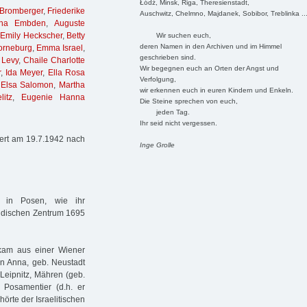
Łódź, Minsk, Riga, Theresienstadt,
 Bromberger
,
Friederike
Auschwitz, Chelmno, Majdanek, Sobibor, Treblinka ..
ina Embden
,
Auguste
,
Emily Heckscher
,
Betty
Wir suchen euch,
deren Namen in den Archiven und im Himmel
orneburg
,
Emma Israel
,
geschrieben sind.
 Levy
,
Chaile Charlotte
Wir begegnen euch an Orten der Angst und
r
,
Ida Meyer
,
Ella Rosa
Verfolgung,
,
Elsa Salomon
,
Martha
wir erkennen euch in euren Kindern und Enkeln.
litz
,
Eugenie Hanna
Die Steine sprechen von euch,
jeden Tag.
Ihr seid nicht vergessen.
iert am 19.7.1942 nach
Inge Grolle
w in Posen, wie ihr
jüdischen Zentrum 1695
 kam aus einer Wiener
on Anna, geb. Neustadt
Leipnitz, Mähren (geb.
 Posamentier (d.h. er
hörte der Israelitischen