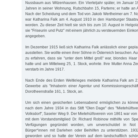
Nussbaum aus Witzenhausen. Ein Vierteljahr später, im Januar 19
Jahren in seiner Wohnung, Rutschbahn 15, Parterre; er hatte an Ar
Nach der Scheidung und dem Tod von Jakob Wertheimer am 7. N
war Katharina Falk am 4. August 1910 in den Hamburger Staat
worden. Zu dieser Zeit hielt sie sich bis zum 10. August in Helgola
sie "Friseurin und Putz" mit einem jährlich zu versteuernden Ein
angegeben.
Im Dezember 1915 ließ sich Katharina Falk anlässlich einer gepl
ausstellen. Sie wollte einen ihrer Söhne in Österreich besuchen. Au
zu erfahren, dass sie "unter dem Mittel groß" war, blondes Ha
hatte und am Mittelweg 25, 1. Stock, wohnte. Ihre Mutter Anna Ze
verstarb im Jahre 1917.
Nach Ende des Ersten Weltkrieges meldete Katharina Falk am 
Gewerbe als "Inhaberin einer Agentur und Kommissionsgeschäf
Dorotheenstraße 161, 1. Stock, an.
Um sich einen gesicherten Lebensabend ermöglichen zu können
nach dem Jahre 1934 in das Stift "Olen Dage" des "Mietehülfsve
Volksdorf", Saseler Weg 9. Der Mietehülfsverein von 1861 war vo
mit dem Vorstandsmitglied Dr. Richard Robinow mithilfe von Spe
Verfügungen gegründet worden, um unverschuldet in Not
Bürger*innen mit Darlehen oder Beihilfen zu unterstützen. 193
geworden und so hatte der Verein auf dem landschaftlich sch