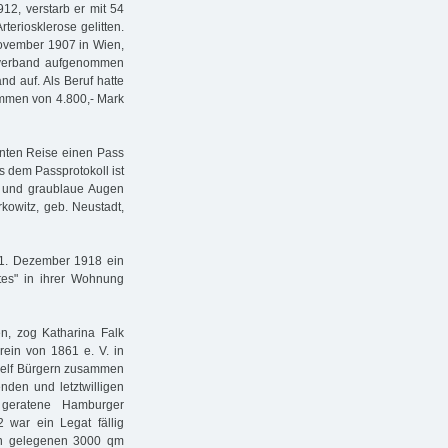
12, verstarb er mit 54
teriosklerose gelitten.
ovember 1907 in Wien,
sverband aufgenommen
nd auf. Als Beruf hatte
kommen von 4.800,- Mark
anten Reise einen Pass
s dem Passprotokoll ist
ar und graublaue Augen
rkowitz, geb. Neustadt,
21. Dezember 1918 ein
tes" in ihrer Wohnung
, zog Katharina Falk
rein von 1861 e. V. in
n elf Bürgern zusammen
nden und letztwilligen
 geratene Hamburger
2 war ein Legat fällig
ön gelegenen 3000 qm