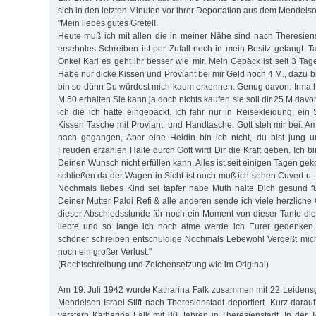
sich in den letzten Minuten vor ihrer Deportation aus dem Mendelson
"Mein liebes gutes Gretel!
Heute muß ich mit allen die in meiner Nähe sind nach Theresiens
ersehntes Schreiben ist per Zufall noch in mein Besitz gelangt. Tan
Onkel Karl es geht ihr besser wie mir. Mein Gepäck ist seit 3 Ta
Habe nur dicke Kissen und Proviant bei mir Geld noch 4 M., dazu bi
bin so dünn Du würdest mich kaum erkennen. Genug davon. Irma h
M 50 erhalten Sie kann ja doch nichts kaufen sie soll dir 25 M dav
ich die ich hatte eingepackt. Ich fahr nur in Reisekleidung, ein
Kissen Tasche mit Proviant, und Handtasche. Gott steh mir bei. Am 
nach gegangen, Aber eine Heldin bin ich nicht, du bist jung u
Freuden erzählen Halte durch Gott wird Dir die Kraft geben. Ich bin
Deinen Wunsch nicht erfüllen kann. Alles ist seit einigen Tagen g
schließen da der Wagen in Sicht ist noch muß ich sehen Cuvert 
Nochmals liebes Kind sei tapfer habe Muth halte Dich gesund fü
Deiner Mutter Paldi Refi & alle anderen sende ich viele herzlich
dieser Abschiedsstunde für noch ein Moment von dieser Tante d
liebte und so lange ich noch atme werde ich Eurer gedenken.
schöner schreiben entschuldige Nochmals Lebewohl Vergeßt mich n
noch ein großer Verlust."
(Rechtschreibung und Zeichensetzung wie im Original)
Am 19. Juli 1942 wurde Katharina Falk zusammen mit 22 Leiden
Mendelson-Israel-Stift nach Theresienstadt deportiert. Kurz dara
verstarb Katharina Falk mit 80 Jahren in Theresienstadt. In der T