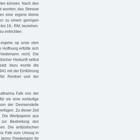
chten können. Nach den
ut worden; das Stresow
ten eine eigene kleine
en zu einem geringen
 bis 18,- RM, beziehen.
u entrichten.
 ergehe op unse olen
 Hoffnung erfüllte sich
riedemann nicht. Die
discher Herkunft selbst
ensatz dazu wurde die
1941 mit der Einführung
 für Rentner und der
tharina Falk von der
ür sie eine vorläufige
on der Devisenstelle
verfügen. Zu dieser Zeit
. Die Wertpapiere aus
zur Bestreitung des
en. Die antijüdischen
ina Falk zum Umzug in
 Jenny Friedemann ihr