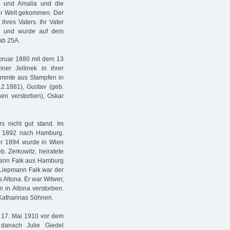
a und Amalia und die
ur Welt gekommen. Der
ihres Vaters. Ihr Vater
en und wurde auf dem
ab 25A.
ebruar 1880 mit dem 13
er Jellinek in ihrer
tammte aus Stampfen in
12.1881), Gustav (geb.
en verstorben), Oskar
s nicht gut stand. Im
ie 1892 nach Hamburg.
er 1894 wurde in Wien
b. Zerkowitz, heiratete
pmann Falk aus Hamburg
 Liepmann Falk war der
Altona. Er war Witwer,
n in Altona verstorben.
 Katharinas Söhnen.
 17. Mai 1910 vor dem
danach Julie Giedel