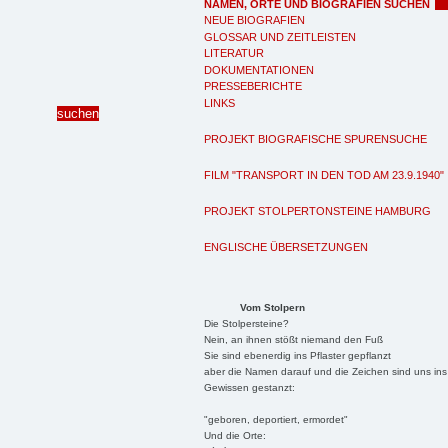
NAMEN, ORTE UND BIOGRAFIEN SUCHEN
NEUE BIOGRAFIEN
GLOSSAR UND ZEITLEISTEN
LITERATUR
DOKUMENTATIONEN
PRESSEBERICHTE
LINKS
PROJEKT BIOGRAFISCHE SPURENSUCHE
FILM "TRANSPORT IN DEN TOD AM 23.9.1940"
PROJEKT STOLPERTONSTEINE HAMBURG
ENGLISCHE ÜBERSETZUNGEN
Vom Stolpern
Die Stolpersteine?
Nein, an ihnen stößt niemand den Fuß
Sie sind ebenerdig ins Pflaster gepflanzt
aber die Namen darauf und die Zeichen sind uns ins
Gewissen gestanzt:
"geboren, deportiert, ermordet"
Und die Orte: