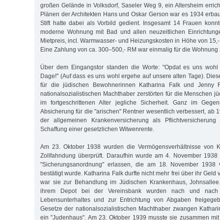
großen Gelände in Volksdorf, Saseler Weg 9, ein Altersheim erri
Plänen der Architekten Hans und Oskar Gerson war es 1934 erba
Stift hatte dabei als Vorbild gedient. Insgesamt 14 Frauen konn
moderne Wohnung mit Bad und allen neuzeitlichen Einrichtung
Mietpreis, incl. Warmwasser- und Heizungskosten in Höhe von 15,-
Eine Zahlung von ca. 300–500,- RM war einmalig für die Wohnung z
Über dem Eingangstor standen die Worte: "Opdat es uns wohl
Dage!" (Auf dass es uns wohl ergehe auf unsere alten Tage). Diese
für die jüdischen Bewohnerinnen Katharina Falk und Jenny F
nationalsozialistischen Machthaber zerstörten für die Menschen jü
im fortgeschrittenen Alter jegliche Sicherheit. Ganz im Geg
Absicherung für die "arischen" Rentner wesentlich verbessert, ab 
der allgemeinen Krankenversicherung als Pflichtversicherung
Schaffung einer gesetzlichen Witwenrente.
Am 23. Oktober 1938 wurden die Vermögensverhältnisse von Ka
Zollfahndung überprüft. Daraufhin wurde am 4. November 1938 f
"Sicherungsanordnung" erlassen, die am 18. November 1938 v
bestätigt wurde. Katharina Falk durfte nicht mehr frei über ihr Geld 
war sie zur Behandlung im Jüdischen Krankenhaus, Johnsallee
ihrem Depot bei der Vereinsbank wurden nach und nach 
Lebensunterhaltes und zur Entrichtung von Abgaben freigegeb
Gesetze der nationalsozialistischen Machthaber zwangen Kathar
ein "Judenhaus". Am 23. Oktober 1939 musste sie zusammen mit