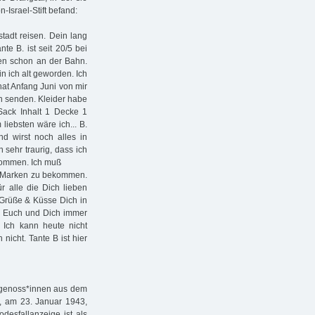
-Israel-Stift befand:
tadt reisen. Dein lang
te B. ist seit 20/5 bei
gen schon an der Bahn.
n ich alt geworden. Ich
at Anfang Juni von mir
on senden. Kleider habe
 Sack Inhalt 1 Decke 1
liebsten wäre ich... B.
nd wirst noch alles in
 sehr traurig, dass ich
ekommen. Ich muß
u. Marken zu bekommen.
r alle die Dich lieben
e Grüße & Küsse Dich in
ie Euch und Dich immer
 Ich kann heute nicht
icht. Tante B ist hier
sgenoss*innen aus dem
uf, am 23. Januar 1943,
odesfallanzeige ist als