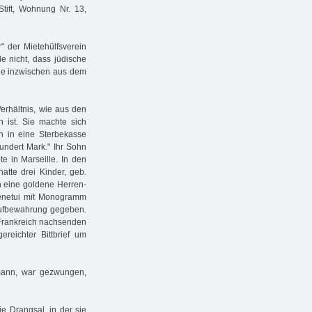
Stift, Wohnung Nr. 13,
" der Mietehülfsverein
e nicht, dass jüdische
he inzwischen aus dem
erhältnis, wie aus den
n ist. Sie machte sich
h in eine Sterbekasse
ndert Mark." Ihr Sohn
e in Marseille. In den
tte drei Kinder, geb.
h eine goldene Herren-
tenetui mit Monogramm
 Aufbewahrung gegeben.
 Frankreich nachsenden
reichter Bittbrief um
fmann, war gezwungen,
ie Drangsal, in der sie