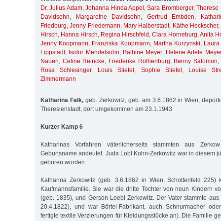
Dr. Julius Adam
,
Johanna Hinda Appel
,
Sara Bromberger
,
Therese
Davidsohn
,
Margarethe Davidsohn
,
Gertrud Embden
,
Kathar
Friedburg
,
Jenny Friedemann
,
Mary Halberstadt
,
Käthe Heckscher
Hirsch
,
Hanna Hirsch
,
Regina Hirschfeld
,
Clara Horneburg
,
Anita H
Jenny Koopmann
,
Franziska Koopmann
,
Martha Kurzynski
,
Laura
Lippstadt
,
Isidor Mendelsohn
,
Balbine Meyer
,
Helene Adele Meye
Nauen
,
Celine Reincke
,
Friederike Rothenburg
,
Benny Salomon
Rosa Schlesinger
,
Louis Stiefel
,
Sophie Stiefel
,
Louise Stre
Zimmermann
Katharina Falk,
geb. Zerkowitz, geb. am 3.6.1862 in Wien, deport
Theresienstadt, dort umgekommen am 23.1.1943
Kurzer Kamp 6
Katharinas Vorfahren väterlicherseits stammten aus Zerko
Geburtsname andeutet. Juda Lobl Kohn-Zerkowitz war in diesem 
geboren worden.
Katharina Zerkowitz (geb. 3.6.1862 in Wien, Schottenfeld 225)
Kaufmannsfamilie. Sie war die dritte Tochter von neun Kindern v
(geb. 1835), und Gerson Loebl Zerkowitz. Der Vater stammte aus 
20.4.1822), und war Börtel-Fabrikant, auch Schnurmacher oder
fertigte textile Verzierungen für Kleidungsstücke an). Die Familie ge