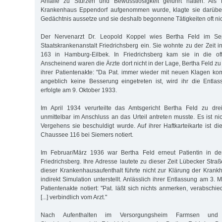
Anfälle zu Stürzen und Bewusstlosigkeit geführt hatten. Als
Krankenhaus Eppendorf aufgenommen wurde, klagte sie darüber
Gedächtnis aussetze und sie deshalb begonnene Tätigkeiten oft n
Der Nervenarzt Dr. Leopold Koppel wies Bertha Feld im Se
Staatskrankenanstalt Friedrichsberg ein. Sie wohnte zu der Zeit 
163 in Hamburg-Eilbek. In Friedrichsberg kam sie in die off
Anscheinend waren die Ärzte dort nicht in der Lage, Bertha Feld zu 
ihrer Patientenakte: "Da Pat. immer wieder mit neuen Klagen ko
angeblich keine Besserung eingetreten ist, wird ihr die Entla
erfolgte am 9. Oktober 1933.
Im April 1934 verurteilte das Amtsgericht Bertha Feld zu dre
unmittelbar im Anschluss an das Urteil antreten musste. Es ist nic
Vergehens sie beschuldigt wurde. Auf ihrer Haftkarteikarte ist 
Chaussee 116 bei Siemers notiert.
Im Februar/März 1936 war Bertha Feld erneut Patientin in der
Friedrichsberg. Ihre Adresse lautete zu dieser Zeit Lübecker Str
dieser Krankenhausaufenthalt führte nicht zur Klärung der Krankh
indirekt Simulation unterstellt. Anlässlich ihrer Entlassung am 3.
Patientenakte notiert: "Pat. läßt sich nichts anmerken, verabschie
[...] verbindlich vom Arzt."
Nach Aufenthalten im Versorgungsheim Farmsen un