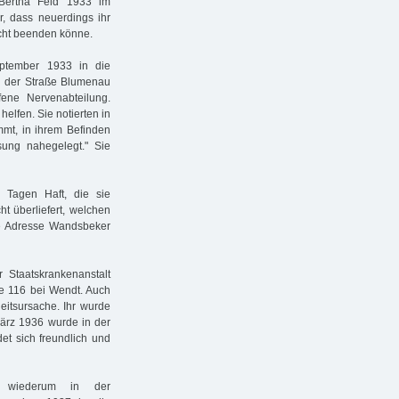
 Bertha Feld 1933 im
, dass neuerdings ihr
icht beenden könne.
ptember 1933 in die
in der Straße Blumenau
ene Nervenabteilung.
helfen. Sie notierten in
mmt, in ihrem Befinden
ssung nahegelegt." Sie
i Tagen Haft, die sie
ht überliefert, welchen
die Adresse Wandsbeker
 Staatskrankenanstalt
aße 116 bei Wendt. Auch
eitsursache. Ihr wurde
 März 1936 wurde in der
det sich freundlich und
d wiederum in der