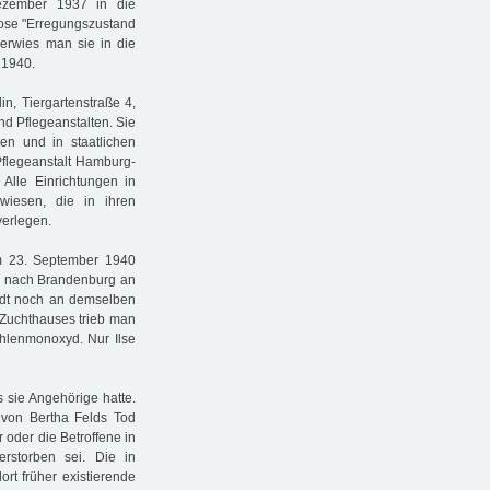
Dezember 1937 in die
nose "Erregungszustand
berwies man sie in die
 1940.
in, Tiergartenstraße 4,
nd Pflegeanstalten. Sie
en und in staatlichen
flegeanstalt Hamburg-
Alle Einrichtungen in
iesen, die in ihren
verlegen.
m 23. September 1940
en nach Brandenburg an
tadt noch an demselben
 Zuchthauses trieb man
hlenmonoxyd. Nur Ilse
 sie Angehörige hatte.
 von Bertha Felds Tod
 oder die Betroffene in
rstorben sei. Die in
rt früher existierende