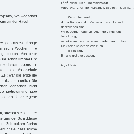
Łódź, Minsk, Riga, Theresienstadt,
Auschwitz, Chelmno, Majdanek, Sobibor, Treblinka ..
rajenka, Woiwodschaft
Wir suchen euch,
burg an der Havel
deren Namen in den Archiven und im Himmel
geschrieben sind.
Wir begegnen euch an Orten der Angst und
Verfolgung,
wir erkennen euch in euren Kindern und Enkeln.
85, gab als 57-Jährige
Die Steine sprechen von euch,
 sei sechs Wochen, ihre
jeden Tag.
 gestorben. Von einer
Ihr seid nicht vergessen.
e sie schon um vier Uhr
er sechsten Lebensjahr
Inge Grolle
ie in die Volksschule
Zeit war die erste die
 nicht erinnerlich. Sie
lichen Menschen, nicht
äft eingetreten und habe
eblieben. Über eigene
n, obwohl sie seit ihrer
ößerung der Schilddrüse
ieser Zeit bekam Bertha
erfuhr sie, dass solche