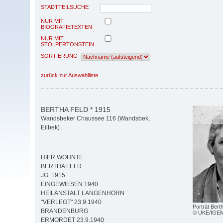
STADTTEILSUCHE
NUR MIT
BIOGRAFIETEXTEN
NUR MIT
STOLPERTONSTEIN
SORTIERUNG
zurück zur Auswahlliste
BERTHA FELD * 1915
Wandsbeker Chaussee 116 (Wandsbek,
Eilbek)
HIER WOHNTE
BERTHA FELD
JG. 1915
EINGEWIESEN 1940
HEILANSTALT LANGENHORN
"VERLEGT" 23.9.1940
Porträt Bert
BRANDENBURG
© UKE/IGE
ERMORDET 23.9.1940