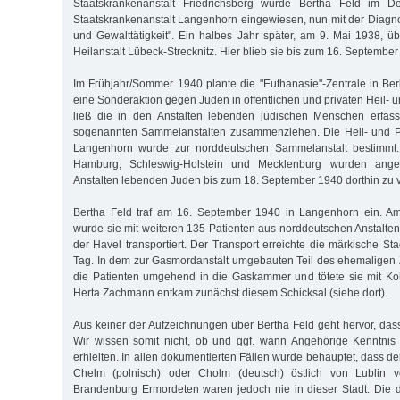
Staatskrankenanstalt Friedrichsberg wurde Bertha Feld im 
Staatskrankenanstalt Langenhorn eingewiesen, nun mit der Diag
und Gewalttätigkeit". Ein halbes Jahr später, am 9. Mai 1938, ü
Heilanstalt Lübeck-Strecknitz. Hier blieb sie bis zum 16. September
Im Frühjahr/Sommer 1940 plante die "Euthanasie"-Zentrale in Berl
eine Sonderaktion gegen Juden in öffentlichen und privaten Heil- u
ließ die in den Anstalten lebenden jüdischen Menschen erfass
sogenannten Sammelanstalten zusammenziehen. Die Heil- und P
Langenhorn wurde zur norddeutschen Sammelanstalt bestimmt. 
Hamburg, Schleswig-Holstein und Mecklenburg wurden angew
Anstalten lebenden Juden bis zum 18. September 1940 dorthin zu 
Bertha Feld traf am 16. September 1940 in Langenhorn ein. A
wurde sie mit weiteren 135 Patienten aus norddeutschen Anstalt
der Havel transportiert. Der Transport erreichte die märkische S
Tag. In dem zur Gasmordanstalt umgebauten Teil des ehemaligen
die Patienten umgehend in die Gaskammer und tötete sie mit Ko
Herta Zachmann entkam zunächst diesem Schicksal (siehe dort).
Aus keiner der Aufzeichnungen über Bertha Feld geht hervor, dass
Wir wissen somit nicht, ob und ggf. wann Angehörige Kenntnis
erhielten. In allen dokumentierten Fällen wurde behauptet, dass der
Chelm (polnisch) oder Cholm (deutsch) östlich von Lublin ve
Brandenburg Ermordeten waren jedoch nie in dieser Stadt. Die do