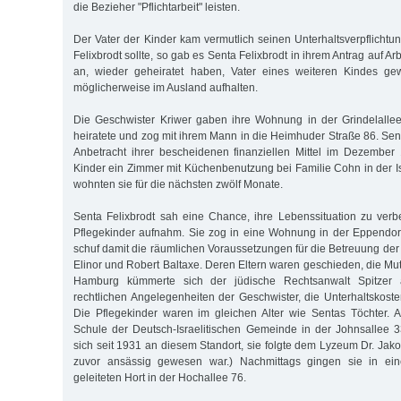
die Bezieher "Pflichtarbeit" leisten.
Der Vater der Kinder kam vermutlich seinen Unterhaltsverpflichtu
Felixbrodt sollte, so gab es Senta Felixbrodt in ihrem Antrag auf A
an, wieder geheiratet haben, Vater eines weiteren Kindes ge
möglicherweise im Ausland aufhalten.
Die Geschwister Kriwer gaben ihre Wohnung in der Grindelallee
heiratete und zog mit ihrem Mann in die Heimhuder Straße 86. Sent
Anbetracht ihrer bescheidenen finanziellen Mittel im Dezember
Kinder ein Zimmer mit Küchenbenutzung bei Familie Cohn in der I
wohnten sie für die nächsten zwölf Monate.
Senta Felixbrodt sah eine Chance, ihre Lebenssituation zu ver
Pflegekinder aufnahm. Sie zog in eine Wohnung in der Eppendor
schuf damit die räumlichen Voraussetzungen für die Betreuung der
Elinor und Robert Baltaxe. Deren Eltern waren geschieden, die Mutt
Hamburg kümmerte sich der jüdische Rechtsanwalt Spitzer
rechtlichen Angelegenheiten der Geschwister, die Unterhaltskoste
Die Pflegekinder waren im gleichen Alter wie Sentas Töchter. A
Schule der Deutsch-Israelitischen Gemeinde in der Johnsallee 
sich seit 1931 an diesem Standort, sie folgte dem Lyzeum Dr. Jak
zuvor ansässig gewesen war.) Nachmittags gingen sie in e
geleiteten Hort in der Hochallee 76.