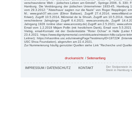
verschwundene Welt – jüdisches Leben am Grindel", Springe 2006, S. 330; Fra
Hamburg. Die Verdrängung der jüdischen Unternehmer 1933-45, Hamburg 19
vom 29.3.2012: "‘Alsterhaus‘ sagten nur die Nazis" von Roger Repplinger; ema
M.; www.grah37.wix.com (Elinor Baltaxe), Zugriff 27.4.2014; www.elliiland.o
Kriwer), Zugriff 10.5.2014, Mémorial de la Shoah, Zugriff am 10.5.2014, Hamb
verschiedene Jahrgänge Zugriff 6.4.2021; www.ancestry.de, Zugriff 14.4.20
Jahrgang 1928 /online über www.ancestry.de) Zugriff am 2.5.2021; www.ushmm
Email vom 1.2.2019 Mirjam Pollin (mit herzlichem Dank), Email vom 5.5.2021
Viebig, email-Kontakt mit der Gedenkstätte "Roter Ochse" in Halle (Leiter
23.4.2021; https://www.dignitymemorial.com/obituaries/mission-hills-ca/june-le
Leitner); https://vhaonline.usc.edu/viewingPage?testimonyID=19722# (Interv
USC Shoa Foundation), abgerufen am 22.4.2021.
Zur Nummerierung häufig genutzter Quellen siehe Link "Recherche und Quelle
druckansicht
/
Seitenanfang
Der Stolperstein i
IMPRESSUM / DATENSCHUTZ
KONTAKT
Stein in Hamburg v