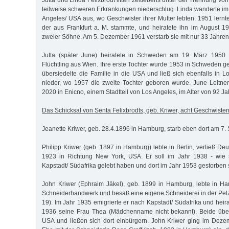
Jutta und Linda Felixbrodt litten zeitlebens unter der Trennung von
teilweise schweren Erkrankungen niederschlug. Linda wanderte i
Angeles/ USA aus, wo Geschwister ihrer Mutter lebten. 1951 lern
der aus Frankfurt a. M. stammte, und heiratete ihn im August 1
zweier Söhne. Am 5. Dezember 1961 verstarb sie mit nur 33 Jahren
Jutta (später June) heiratete in Schweden am 19. März 1950 H
Flüchtling aus Wien. Ihre erste Tochter wurde 1953 in Schweden g
übersiedelte die Familie in die USA und ließ sich ebenfalls in L
nieder, wo 1957 die zweite Tochter geboren wurde. June Leitne
2020 in Enicno, einem Stadtteil von Los Angeles, im Alter von 92 Ja
Das Schicksal von Senta Felixbrodts, geb. Kriwer, acht Geschwister
Jeanette Kriwer, geb. 28.4.1896 in Hamburg, starb eben dort am 7
Philipp Kriwer (geb. 1897 in Hamburg) lebte in Berlin, verließ D
1923 in Richtung New York, USA. Er soll im Jahr 1938 - wie 
Kapstadt/ Südafrika gelebt haben und dort im Jahr 1953 gestorben 
John Kriwer (Ephraim Jäkel), geb. 1899 in Hamburg, lebte in Ha
Schneiderhandwerk und besaß eine eigene Schneiderei in der Pelze
19). Im Jahr 1935 emigrierte er nach Kapstadt/ Südafrika und hei
1936 seine Frau Thea (Mädchenname nicht bekannt). Beide über
USA und ließen sich dort einbürgern. John Kriwer ging im Deze