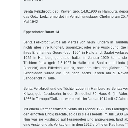
Senta Felixbrodt,
geb. Kriwer, geb. 14.8.1900 in Hamburg, depor
das Getto Lodz, ermordet im Vernichtungslager Chelmno am 25. 
Mai 1942
Eppendorfer Baum 14
Senta Felixbrodt wurde als viertes von neun Kindern in Hambur
nichts über ihre Kindheit, Jugendzeit oder eine Ausbildung. S
ihres Ehemannes Georg (geb. 1904 in Halle a. d. Saale) verlass
1925 in Hamburg geheiratet hatte. Im Januar 1929 kehrte sie
Töchtern Jutta (geb. 1.5.1927 in Halle a. d. Saale) und Linda
Bitterfeld) aus Bitterfeld zurück, nachdem sich das jüdische E
Geschieden wurde die Ehe nach sechs Jahren am 5. Nove
Landgericht in Halle.
Senta Felixbrodt und die Töchter zogen in Hamburg zu Sentas ver
Kriwer, geb. Jacobsohn, in den Grindelhof 89, Haus 6. (Ihr Vater
1866 in Tarnopol/Galizien, war bereits im Januar 1914 mit 47 Jahre
Mit einem Partner eröffnete Senta im Oktober 1929 ein Ladengesc
den erhofften Erfolg brachte, so dass sie es bereits im Juli 1930 w
Nun war sie kurzfristig auf Fürsorgeleistung angewiesen, fand 
eine Anstellung als Verkäuferin in dem 1912 eröffneten Kaufhaus "T