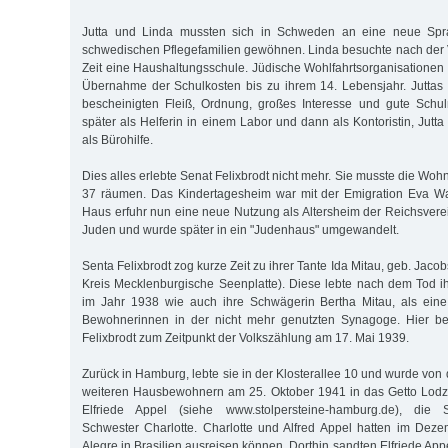
Jutta und Linda mussten sich in Schweden an eine neue Spr
schwedischen Pflegefamilien gewöhnen. Linda besuchte nach der 
Zeit eine Haushaltungsschule. Jüdische Wohlfahrtsorganisationen 
Übernahme der Schulkosten bis zu ihrem 14. Lebensjahr. Juttas
bescheinigten Fleiß, Ordnung, großes Interesse und gute Schul
später als Helferin in einem Labor und dann als Kontoristin, Jut
als Bürohilfe.
Dies alles erlebte Senat Felixbrodt nicht mehr. Sie musste die Wo
37 räumen. Das Kindertagesheim war mit der Emigration Eva Wa
Haus erfuhr nun eine neue Nutzung als Altersheim der Reichsver
Juden und wurde später in ein "Judenhaus" umgewandelt.
Senta Felixbrodt zog kurze Zeit zu ihrer Tante Ida Mitau, geb. Jaco
Kreis Mecklenburgische Seenplatte). Diese lebte nach dem Tod
im Jahr 1938 wie auch ihre Schwägerin Bertha Mitau, als eine 
Bewohnerinnen in der nicht mehr genutzten Synagoge. Hier be
Felixbrodt zum Zeitpunkt der Volkszählung am 17. Mai 1939.
Zurück in Hamburg, lebte sie in der Klosterallee 10 und wurde vo
weiteren Hausbewohnern am 25. Oktober 1941 in das Getto Lodz d
Elfriede Appel (siehe www.stolpersteine-hamburg.de), die S
Schwester Charlotte. Charlotte und Alfred Appel hatten im Dez
Alegre in Brasilien ausreisen können. Dorthin sandten Elfriede App