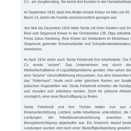
Co - am Jungfernstieg. Sie beriet dort Kunden in der Handarbeitsab
Im September 1932 starb ihre Mutter Amalie Kriwer im Alter von 6
Baum 14, wohin die Familie zwischenzeitlich gezogen war.
Von Mai bis Dezember 1934 lebte Senta mit ihren Kindern und ih
Resi und Siegmund Kriwer in der Grindelallee 136. Olga arbeitete 
Firma Julius Hamberg, Resi Kriwer als Verkäuferin im Modehaus
Siegmund, gelernter Schuhverkäufer und Schaufensterdekorateur
erwerbslos.
Im April 1934 verlor auch Senta Felixbrodt ihre Arbeitsstelle: Di
Co wurde "arisiert". Das Unternehmen war durch die
Weltwirtschaftskrise in Liquiditätsprobleme geraten. Hier sahen d
eine "arische" Geschäftsführung einzusetzen. Aus dem bekannten 
das "Alsterhaus", heute noch unter gleichem Namen am Jungfe
jüdischen Angestellten wie Senta Felixbrodt erhielten die Kündig
und mussten sich arbeitslos melden. Doch für jüdische Arbeit
unmöglich, eine neue Beschäftigung zu finden.
Senta Felixbrodt und ihre Töchter lebten nun von Ar
Krisenunterstützung. Letztere sollte Arbeitslose unterstützen, die
Leistungen der Arbeitslosenversicherung erworben 
Bezugsberechtigung abgelaufen war. Ein Anspruch darauf besta
Leistungen wurden erst nach einer Bedürftigkeitsprüfung gewährt