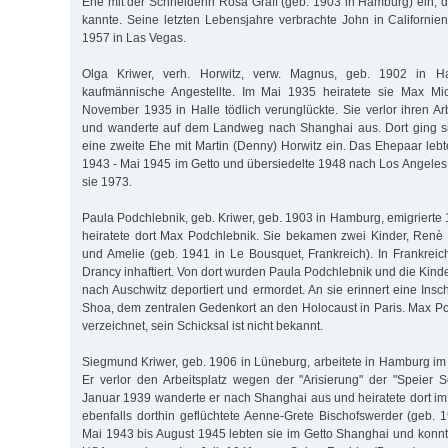
Ehe mit der Schneiderin Rosa Graff (geb. 1903 in Hamburg) ein, 
kannte. Seine letzten Lebensjahre verbrachte John in Californien
1957 in Las Vegas.
Olga Kriwer, verh. Horwitz, verw. Magnus, geb. 1902 in Ha
kaufmännische Angestellte. Im Mai 1935 heiratete sie Max Mi
November 1935 in Halle tödlich verunglückte. Sie verlor ihren Ar
und wanderte auf dem Landweg nach Shanghai aus. Dort ging s
eine zweite Ehe mit Martin (Denny) Horwitz ein. Das Ehepaar leb
1943 - Mai 1945 im Getto und übersiedelte 1948 nach Los Angeles, 
sie 1973.
Paula Podchlebnik, geb. Kriwer, geb. 1903 in Hamburg, emigrierte
heiratete dort Max Podchlebnik. Sie bekamen zwei Kinder, Renè 
und Amelie (geb. 1941 in Le Bousquet, Frankreich). In Frankrei
Drancy inhaftiert. Von dort wurden Paula Podchlebnik und die Kin
nach Auschwitz deportiert und ermordet. An sie erinnert eine Insc
Shoa, dem zentralen Gedenkort an den Holocaust in Paris. Max Pod
verzeichnet, sein Schicksal ist nicht bekannt.
Siegmund Kriwer, geb. 1906 in Lüneburg, arbeitete in Hamburg im
Er verlor den Arbeitsplatz wegen der "Arisierung" der "Speier
Januar 1939 wanderte er nach Shanghai aus und heiratete dort im
ebenfalls dorthin geflüchtete Aenne-Grete Bischofswerder (geb.
Mai 1943 bis August 1945 lebten sie im Getto Shanghai und konnte