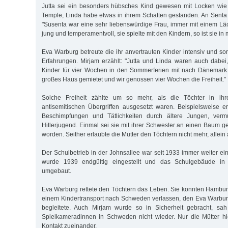
Jutta sei ein besonders hübsches Kind gewesen mit Locken wie 
Temple, Linda habe etwas in ihrem Schatten gestanden. An Senta F
"Susenta war eine sehr liebenswürdige Frau, immer mit einem Lä
jung und temperamentvoll, sie spielte mit den Kindern, so ist sie in
Eva Warburg betreute die ihr anvertrauten Kinder intensiv und sor
Erfahrungen. Mirjam erzählt: "Jutta und Linda waren auch dabei
Kinder für vier Wochen in den Sommerferien mit nach Dänemark
großes Haus gemietet und wir genossen vier Wochen die Freiheit."
Solche Freiheit zählte um so mehr, als die Töchter in ih
antisemitischen Übergriffen ausgesetzt waren. Beispielsweise e
Beschimpfungen und Tätlichkeiten durch ältere Jungen, vermu
Hitlerjugend. Einmal sei sie mit ihrer Schwester an einen Baum 
worden. Seither erlaubte die Mutter den Töchtern nicht mehr, allei
Der Schulbetrieb in der Johnsallee war seit 1933 immer weiter ei
wurde 1939 endgültig eingestellt und das Schulgebäude in
umgebaut.
Eva Warburg rettete den Töchtern das Leben. Sie konnten Hambur
einem Kindertransport nach Schweden verlassen, den Eva Warburg
begleitete. Auch Mirjam wurde so in Sicherheit gebracht, sah
Spielkameradinnen in Schweden nicht wieder. Nur die Mütter h
Kontakt zueinander.