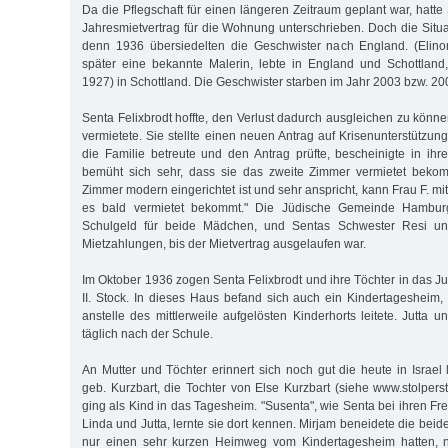
Da die Pflegschaft für einen längeren Zeitraum geplant war, hatte
Jahresmietvertrag für die Wohnung unterschrieben. Doch die Situa
denn 1936 übersiedelten die Geschwister nach England. (Elinor
später eine bekannte Malerin, lebte in England und Schottland
1927) in Schottland. Die Geschwister starben im Jahr 2003 bzw. 20
Senta Felixbrodt hoffte, den Verlust dadurch ausgleichen zu könn
vermietete. Sie stellte einen neuen Antrag auf Krisenunterstützung
die Familie betreute und den Antrag prüfte, bescheinigte in ihr
bemüht sich sehr, dass sie das zweite Zimmer vermietet beko
Zimmer modern eingerichtet ist und sehr anspricht, kann Frau F. mit
es bald vermietet bekommt." Die Jüdische Gemeinde Hambu
Schulgeld für beide Mädchen, und Sentas Schwester Resi unte
Mietzahlungen, bis der Mietvertrag ausgelaufen war.
Im Oktober 1936 zogen Senta Felixbrodt und ihre Töchter in das J
II. Stock. In dieses Haus befand sich auch ein Kindertageshei
anstelle des mittlerweile aufgelösten Kinderhorts leitete. Jutta
täglich nach der Schule.
An Mutter und Töchter erinnert sich noch gut die heute in Israel
geb. Kurzbart, die Tochter von Else Kurzbart (siehe www.stolpers
ging als Kind in das Tagesheim. "Susenta", wie Senta bei ihren F
Linda und Jutta, lernte sie dort kennen. Mirjam beneidete die beid
nur einen sehr kurzen Heimweg vom Kindertagesheim hatten, n