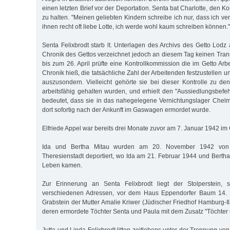
einen letzten Brief vor der Deportation. Senta bat Charlotte, den K
zu halten. "Meinen geliebten Kindern schreibe ich nur, dass ich verr
ihnen recht oft liebe Lotte, ich werde wohl kaum schreiben können."
Senta Felixbrodt starb lt. Unterlagen des Archivs des Getto Lodz
Chronik des Gettos verzeichnet jedoch an diesem Tag keinen Tran
bis zum 26. April prüfte eine Kontrollkommission die im Getto Arb
Chronik hieß, die tatsächliche Zahl der Arbeitenden festzustellen u
auszusondern. Vielleicht gehörte sie bei dieser Kontrolle zu den
arbeitsfähig gehalten wurden, und erhielt den "Aussiedlungsbefeh
bedeutet, dass sie in das nahegelegene Vernichtungslager Chelm
dort sofortig nach der Ankunft im Gaswagen ermordet wurde.
Elfriede Appel war bereits drei Monate zuvor am 7. Januar 1942 im 
Ida und Bertha Mitau wurden am 20. November 1942 von 
Theresienstadt deportiert, wo Ida am 21. Februar 1944 und Bert
Leben kamen.
Zur Erinnerung an Senta Felixbrodt liegt der Stolperstein, st
verschiedenen Adressen, vor dem Haus Eppendorfer Baum 14. E
Grabstein der Mutter Amalie Kriwer (Jüdischer Friedhof Hamburg-I
deren ermordete Töchter Senta und Paula mit dem Zusatz "Töchter 