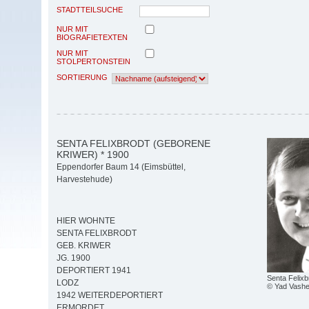
STADTTEILSUCHE
NUR MIT
BIOGRAFIETEXTEN
NUR MIT
STOLPERTONSTEIN
SORTIERUNG
SENTA FELIXBRODT (GEBORENE
KRIWER) * 1900
Eppendorfer Baum 14 (Eimsbüttel,
Harvestehude)
HIER WOHNTE
SENTA FELIXBRODT
GEB. KRIWER
JG. 1900
DEPORTIERT 1941
Senta Felixb
LODZ
© Yad Vash
1942 WEITERDEPORTIERT
ERMORDET