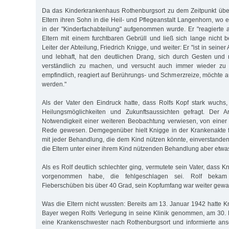
Da das Kinderkrankenhaus Rothenburgsort zu dem Zeitpunkt überf
Eltern ihren Sohn in die Heil- und Pflegeanstalt Langenhorn, wo 
in der "Kinderfachabteilung" aufgenommen wurde. Er "reagierte
Eltern mit einem furchtbaren Gebrüll und ließ sich lange nicht b
Leiter der Abteilung, Friedrich Knigge, und weiter: Er "ist in seiner 
und lebhaft, hat den deutlichen Drang, sich durch Gesten un
verständlich zu machen, und versucht auch immer wieder zu s
empfindlich, reagiert auf Berührungs- und Schmerzreize, möcht
werden."
Als der Vater den Eindruck hatte, dass Rolfs Kopf stark wuchs
Heilungsmöglichkeiten und Zukunftsaussichten gefragt. Der A
Notwendigkeit einer weiteren Beobachtung verwiesen, von einer
Rede gewesen. Demgegenüber hielt Knigge in der Krankenakte fe
mit jeder Behandlung, die dem Kind nützen könnte, einverstanden
die Eltern unter einer ihrem Kind nützenden Behandlung aber etwas
Als es Rolf deutlich schlechter ging, vermutete sein Vater, dass
vorgenommen habe, die fehlgeschlagen sei. Rolf bekam 
Fieberschüben bis über 40 Grad, sein Kopfumfang war weiter gew
Was die Eltern nicht wussten: Bereits am 13. Januar 1942 hatte 
Bayer wegen Rolfs Verlegung in seine Klinik genommen, am 30. 
eine Krankenschwester nach Rothenburgsort und informierte ans