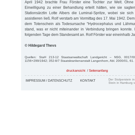
April 1942 brachte Frau Förster eine Tochter zur Welt. Ohne
Einwilligung zu einer Behandlung erteilt hätten, wie sie sagten
Stationsärztin Lotte Albers die Luminal-Spritze, wobei sie si
assistieren ließ. Rolf verstarb am Vormittag des 17. Mai 1942. Dem 
dem Totenschein als Todesursache "Hydrocephalus und Lähmu
stand, was er nicht miteinander in Verbindung bringen konnte.
folgenden Tage dem Standesamt an. Rolf Förster war eineinhalb Ja
© Hildegard Thevs
Quellen: StaH 213-12 Staatsanwaltschaft Landgericht – NSG, 0017/0
1156+299/1942; 352-8/7 Staatskrankenanstalt Langenhorn, Abl. 2000/01, 61.
druckansicht
/
Seitenanfang
Der Stolperstein i
IMPRESSUM / DATENSCHUTZ
KONTAKT
Stein in Hamburg v