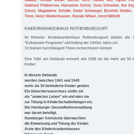
Maaker
,
Renate Müller
,
Werner Nohr
,
Harald Noll
,
Agnes Pet
Gebhard Pribbernow
,
Hannelore Scholz
,
Doris Schreiber
,
Ilse An
Schulz
,
Magdalene Schütte
,
Gretel Schwieger
,
Brunhild Stobbe
,
Timm
,
Heinz Weidenhausen
,
Renate Wilken
,
Horst Willhöft
KINDERKRANKENHAUS ROTHENBURGSORT
Im früheren Kinderkrankenhaus Rothenburgsort setzten die Na
"Euthanasie-Programm" seit Anfang der 1940er Jahre um.
33 Namen hat Hildegard Thevs recherchieren können.
Eine Tafel am Gebäude erinnert seit 1999 an die mehr als 50
Kinder:
In diesem Gebäude
wurden zwischen 1941 und 1945
mehr als 50 behinderte Kinder getötet.
Ein Gutachterausschuss stufte sie
als "unwertes Leben" ein und wies sie
zur Tötung in Kinderfachabteilungen ein.
Die Hamburger Gesundheitsverwaltung
war daran beteiligt.
Hamburger Amtsärzte überwachten
die Einweisung und Tötung der Kinder.
Ärzte des Kinderkrankenhauses