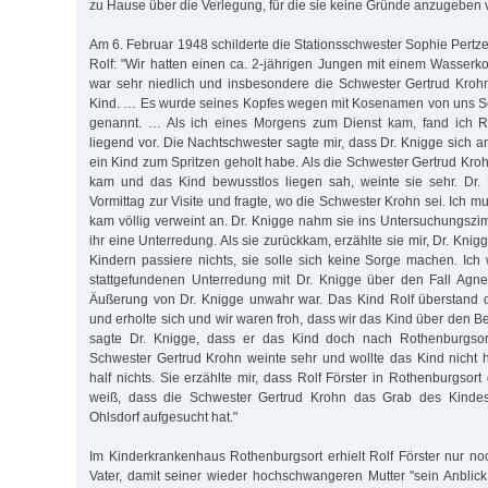
zu Hause über die Verlegung, für die sie keine Gründe anzugeben 
Am 6. Februar 1948 schilderte die Stationsschwester Sophie Pertz
Rolf: "Wir hatten einen ca. 2-jährigen Jungen mit einem Wasserko
war sehr niedlich und insbesondere die Schwester Gertrud Kroh
Kind. … Es wurde seines Kopfes wegen mit Kosenamen von uns Sc
genannt. … Als ich eines Morgens zum Dienst kam, fand ich Ro
liegend vor. Die Nachtschwester sagte mir, dass Dr. Knigge sich 
ein Kind zum Sprit­zen geholt habe. Als die Schwester Gertrud Kr
kam und das Kind bewusstlos liegen sah, weinte sie sehr. Dr
Vormittag zur Visite und fragte, wo die Schwester Krohn sei. Ich mu
kam völlig verweint an. Dr. Knigge nahm sie ins Untersuchungszim
ihr eine Unterredung. Als sie zurückkam, erzählte sie mir, Dr. Knig
Kindern passiere nichts, sie solle sich keine Sorge machen. Ich
stattgefundenen Unterredung mit Dr. Knigge über den Fall Agne
Äußerung von Dr. Knigge unwahr war. Das Kind Rolf überstand d
und erholte sich und wir waren froh, dass wir das Kind über den B
sagte Dr. Knigge, dass er das Kind doch nach Rothenburgsort
Schwester Gertrud Krohn weinte sehr und wollte das Kind nicht 
half nichts. Sie erzählte mir, dass Rolf Förster in Rothenburgsort
weiß, dass die Schwester Gertrud Krohn das Grab des Kindes
Ohlsdorf aufgesucht hat."
Im Kinderkrankenhaus Rothenburgsort erhielt Rolf Förster nur 
Vater, damit seiner wieder hochschwangeren Mutter "sein Anblick 