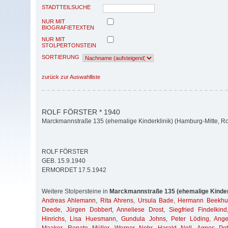
STADTTEILSUCHE
NUR MIT
BIOGRAFIETEXTEN
NUR MIT
STOLPERTONSTEIN
SORTIERUNG
zurück zur Auswahlliste
ROLF FÖRSTER * 1940
Marckmannstraße 135 (ehemalige Kinderklinik) (Hamburg-Mitte, Ro
ROLF FÖRSTER
GEB. 15.9.1940
ERMORDET 17.5.1942
Weitere Stolpersteine in
Marckmannstraße 135 (ehemalige Kinder
Andreas Ahlemann
,
Rita Ahrens
,
Ursula Bade
,
Hermann Beekhu
Deede
,
Jürgen Dobbert
,
Anneliese Drost
,
Siegfried Findelkind
Hinrichs
,
Lisa Huesmann
,
Gundula Johns
,
Peter Löding
,
Ange