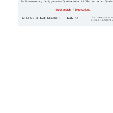
Zur Nummerierung häufig genutzter Quellen siehe Link "Recherche und Quelle
druckansicht
/
Seitenanfang
Der Stolperstein i
IMPRESSUM / DATENSCHUTZ
KONTAKT
Stein in Hamburg v