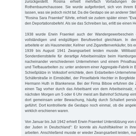
zurückgestellt. Rosina erhielt mehrfach Vorladungen 
Rothenbaumchaussee. Sie wurde aufgefordert, sich von ihrem
lassen, was sie jedoch nicht tat. Da die Gestapo sie an anderer Stel
"Rosina Sara Fraenkel" führte, erhielt sie zudem später einen "Eva
den Deportationsbefehl. Als sie das Schreiben las, erlitt sie einen H
1938 wurde Erwin Fraenkel auch der Wandergewerbeschein 
vollständigen und endgültigen Berufsverbot gleichkam. In d
arbeitete er als Hausmeister, Kellner und Zigarettenverkäufer, bis 
1939 bis August 1941 Zwangsarbeit leisten musste. Willibald 
Sonderdienststelle für derartige Arbeitseinsätze beim Hamburger 
nacheinander verschiedenen Unternehmen und einem Privathaush
und Tiefbauarbeiten zu: unter anderem einer Aggregate-Fabrik in Bo
Schießplätze in Volksdorf errichtete, dem Erdarbeiten-Unternehm
Schäferstraße in Eimsbüttel, der Pinselfabrik Hechter in Borgfel
Hermann Huth in Blankenese. Bei der Firma Bibow erfuhren die 
einen Tag vorher durch das Arbeitsamt von dem Arbeitseinsatz,
nächsten Morgen um 5 oder 6 Uhr meist am Bahnhof Schlump ein
dort gemeinsam unter Bewachung, häufig durch Schallert persön
geführt. Dort kontrollierte die Gestapo noch einmal, ob die ang
wirklich erschienen waren.
Von Januar bis Juli 1942 erhielt Erwin Fraenkel Unterstützung von
der Juden in Deutschland": Er konnte als Aushilfskellner in i
arbeiten. Anschließend musste er wieder Zwangsarbeit leisten, nu