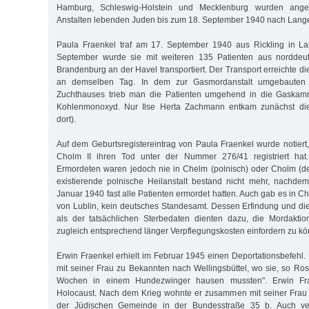
Hamburg, Schleswig-Holstein und Mecklenburg wurden angew
Anstalten lebenden Juden bis zum 18. September 1940 nach Lange
Paula Fraenkel traf am 17. September 1940 aus Rickling in L
September wurde sie mit weiteren 135 Patienten aus norddeut
Brandenburg an der Havel transportiert. Der Transport erreichte d
an demselben Tag. In dem zur Gasmordanstalt umgebauten 
Zuchthauses trieb man die Patienten umgehend in die Gaskamm
Kohlenmonoxyd. Nur Ilse Herta Zachmann entkam zunächst die
dort).
Auf dem Geburtsregistereintrag von Paula Fraenkel wurde notier
Cholm II ihren Tod unter der Nummer 276/41 registriert hat
Ermordeten waren jedoch nie in Chelm (polnisch) oder Cholm (deu
existierende polnische Heilanstalt bestand nicht mehr, nachde
Januar 1940 fast alle Patienten ermordet hatten. Auch gab es in Che
von Lublin, kein deutsches Standesamt. Dessen Erfindung und d
als der tatsächlichen Sterbedaten dienten dazu, die Mordaktio
zugleich entsprechend länger Verpflegungskosten einfordern zu k
Erwin Fraenkel erhielt im Februar 1945 einen Deportationsbefehl.
mit seiner Frau zu Bekannten nach Wellingsbüttel, wo sie, so Ros
Wochen in einem Hundezwinger hausen mussten". Erwin Fra
Holocaust. Nach dem Krieg wohnte er zusammen mit seiner Frau 
der Jüdischen Gemeinde in der Bundesstraße 35 b. Auch ver