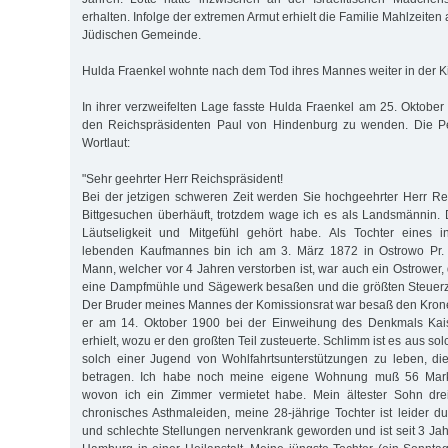
erhalten. Infolge der extremen Armut erhielt die Familie Mahlzeiten
Jüdischen Gemeinde.
Hulda Fraenkel wohnte nach dem Tod ihres Mannes weiter in der Kie
In ihrer verzweifelten Lage fasste Hulda Fraenkel am 25. Oktober
den Reichspräsidenten Paul von Hindenburg zu wenden. Die Pet
Wortlaut:
"Sehr geehrter Herr Reichspräsident!
Bei der jetzigen schweren Zeit werden Sie hochgeehrter Herr Re
Bittgesuchen überhäuft, trotzdem wage ich es als Landsmännin. D
Läutseligkeit und Mitgefühl gehört habe. Als Tochter eines i
lebenden Kaufmannes bin ich am 3. März 1872 in Ostrowo Pr.
Mann, welcher vor 4 Jahren verstorben ist, war auch ein Ostrower,
eine Dampfmühle und Sägewerk besaßen und die größten Steuerza
Der Bruder meines Mannes der Komissionsrat war besaß den Kron
er am 14. Oktober 1900 bei der Einweihung des Denkmals Kais
erhielt, wozu er den großten Teil zusteuerte. Schlimm ist es aus so
solch einer Jugend von Wohlfahrtsunterstützungen zu leben, di
betragen. Ich habe noch meine eigene Wohnung muß 56 Mark
wovon ich ein Zimmer vermietet habe. Mein ältester Sohn drei
chronisches Asthmaleiden, meine 28-jährige Tochter ist leider du
und schlechte Stellungen nervenkrank geworden und ist seit 3 Ja