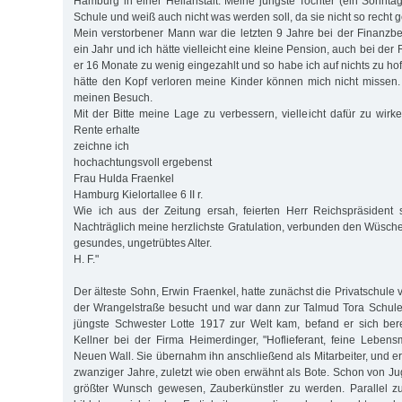
Hamburg in einer Heilanstalt. Meine jüngste Tochter (ein Sonntags
Schule und weiß auch nicht was werden soll, da sie nicht so recht g
Mein verstorbener Mann war die letzten 9 Jahre bei der Finanzb
ein Jahr und ich hätte vielleicht eine kleine Pension, auch bei der
er 16 Monate zu wenig eingezahlt und so habe ich auf nichts zu ho
hätte den Kopf verloren meine Kinder können mich nicht missen.
meinen Besuch.
Mit der Bitte meine Lage zu verbessern, vielleicht dafür zu wirk
Rente erhalte
zeichne ich
hochachtungsvoll ergebenst
Frau Hulda Fraenkel
Hamburg Kielortallee 6 II r.
Wie ich aus der Zeitung ersah, feierten Herr Reichspräsident 
Nachträglich meine herzlichste Gratulation, verbunden den Wüsche
gesundes, ungetrübtes Alter.
H. F."
Der älteste Sohn, Erwin Fraenkel, hatte zunächst die Privatschule
der Wrangelstraße besucht und war dann zur Talmud Tora Schule
jüngste Schwester Lotte 1917 zur Welt kam, befand er sich bere
Kellner bei der Firma Heimerdinger, "Hoflieferant, feine Lebensm
Neuen Wall. Sie übernahm ihn anschließend als Mitarbeiter, und er b
zwanziger Jahre, zuletzt wie oben erwähnt als Bote. Schon von J
größter Wunsch gewesen, Zauberkünstler zu werden. Parallel zu 