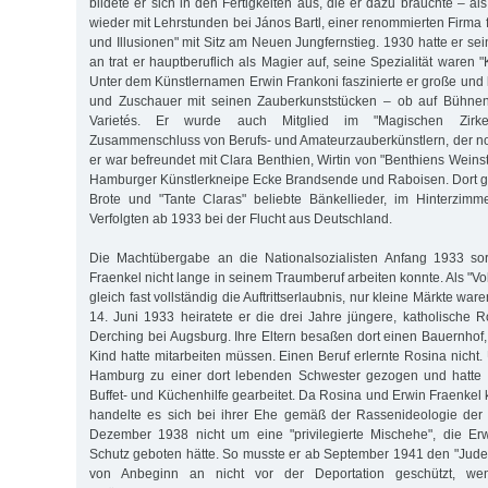
bildete er sich in den Fertigkeiten aus, die er dazu brauchte – a
wieder mit Lehrstunden bei János Bartl, einer renommierten Firma
und Illusionen" mit Sitz am Neuen Jungfernstieg. 1930 hatte er sein
an trat er hauptberuflich als Magier auf, seine Spezialität waren 
Unter dem Künstlernamen Erwin Frankoni faszinierte er große und
und Zuschauer mit seinen Zauberkunststücken – ob auf Bühnen
Varietés. Er wurde auch Mitglied im "Magischen Zirk
Zusammenschluss von Berufs- und Amateurzauberkünstlern, der noc
er war befreundet mit Clara Benthien, Wirtin von "Benthiens Wein
Hamburger Künstlerkneipe Ecke Brandsende und Raboisen. Dort ga
Brote und "Tante Claras" beliebte Bänkellieder, im Hinterzimm
Verfolgten ab 1933 bei der Flucht aus Deutschland.
Die Machtübergabe an die Nationalsozialisten Anfang 1933 sor
Fraenkel nicht lange in seinem Traumberuf arbeiten konnte. Als "V
gleich fast vollständig die Auftrittserlaubnis, nur kleine Märkte wa
14. Juni 1933 heiratete er die drei Jahre jüngere, katholische 
Derching bei Augsburg. Ihre Eltern besaßen dort einen Bauernhof,
Kind hatte mitarbeiten müssen. Einen Beruf erlernte Rosina nicht
Hamburg zu einer dort lebenden Schwester gezogen und hatte bi
Buffet- und Küchenhilfe gearbeitet. Da Rosina und Erwin Fraenkel
handelte es sich bei ihrer Ehe gemäß der Rassenideologie der 
Dezember 1938 nicht um eine "privilegierte Mischehe", die Er
Schutz geboten hätte. So musste er ab September 1941 den "Jude
von Anbeginn an nicht vor der Deportation geschützt, we