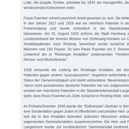
Lotte, die jüngste Tochter, arbeitete bis 1934 als Hausgehilfin, d
versteuerndes Einkommen mehr.
Paula Fraenkel scheint psychisch krank gewesen zu sein. Sie lebte 
In den Jahren 1927 und 1928 war sie mehrfach Patientin in der
Friedrichsberg und wurde schließlich in die Staatskranke
überwiesen. Am 31. August 1935 schloss die Stadt Hamburg e
Landesverband der Inneren Mission von Schleswig-Holstein zu
Anstaltspatienten nach Rickling. Vereinbart wurde zunächst 
Männern und 150 Frauen. So kam Paula Fraenkel am 5. Dezem
Lindenhof der in "Ricklinger Anstalten" umbenannten "Holstein
Nerven- und Alkoholkranke".
1938 versuchte die Leitung der Ricklinger Anstalten, die do
Patienten gegen andere "auszutauschen". Angeblich befürchtete di
Status der Gemeinnützigkeit und damit verbundene Steuervergüns
"wenn nicht ausnahmslos deutsche Patienten bei uns aufgenomm
wurden vier männliche Patienten in die Staatskrankenanstalt Lang
dafür, dass Paula Fraenkel als Jüdin zunächst in Rickling blieb, sin
Im Frühjahr/Sommer 1940 plante die "Euthanasie"-Zentrale in Berl
eine Sonderaktion gegen Juden in öffentlichen und privaten Heil- u
ließ die in den Anstalten lebenden jüdischen Menschen erfass
sogenannten Sammelanstalten zusammenziehen. Die Heil- und P
Langenhorn wurde zur norddeutschen Sammelanstalt bestimmt. 