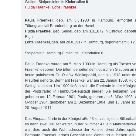
Weitere Stolpersteine in
Kielortallee 6
:
Hulda Fraenkel
,
Lotte Fraenkel
Paula Fraenkel,
geb. am 5.3.1903 in Hamburg, ermordet a
Tötungsanstalt Brandenburg an der Havel
Hulda Fraenkel,
geb. Seidel, geb. am 3.3.1872 in Ostrowo, deport
Riga
Lotte Fraenkel,
geb. am 20.8.1917 in Hamburg, deportiert am 6.12
Stolperstein Hamburg-Eimsbüttel, Kielortallee 6
Paula Fraenkel wurde am 5. März 1903 in Hamburg als Tochter v
Fraenkel geboren. Die Eltern gehörten dem jüdischen Glauben a
heute polnischen Ort Ostrów Wielkopolski, der bis 1918 unter
Preußen gehörte. Bernhard Fraenkel war am 22. Januar 1858, Hul
Welt gekommen. Um 1900 ließen sich die Eheleute in der Königstr
der Poststraße) in Hamburg-Neustadt nieder. Sie bekamen vier
geboren am 12. Februar 1901, Paula, geboren am 5. März 1903, 
Oktober 1904, gestorben am 2. Dezember 1904, und 13 Jahre spä
20. August 1917.
Das Ehepaar führte in der Königstraße 43 kurzzeitig eine Billardbal
es dann zwei Häuser weiter, in der Nummer 47, ein Manufacturw
war dies auch die Wohnadresse der Familie. Zwei Jahre spät
Bernhard Fraenkel jedoch Geschäft und Wohnung aufgeben, als