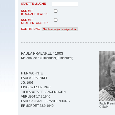
STADTTEILSUCHE
NUR MIT
BIOGRAFIETEXTEN
NUR MIT
STOLPERTONSTEIN
SORTIERUNG
PAULA FRAENKEL * 1903
Kielortallee 6 (Eimsbüttel, Eimsbüttel)
HIER WOHNTE
PAULA FRAENKEL
JG. 1903
EINGEWIESEN 1940
’HEILANSTALT’ LANGENHORN
VERLEGT 17.9.1940
LADESANSTALT BRANDENBURG
Paula Fraen
ERMORDET 23.9.1940
© StaH