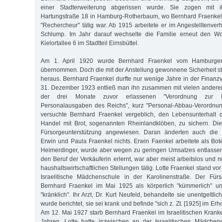
einer Stadterweiterung abgerissen wurde. Sie zogen mit i
Hartungstraße 18 in Hamburg-Rotherbaum, wo Bernhard Fraenkel n
"Rechercheur" tätig war. Ab 1915 arbeitete er im Angestelltenver
Schlump. Im Jahr darauf wechselte die Familie erneut den Wo
Kielortallee 6 im Stadtteil Eimsbüttel.
Am 1. April 1920 wurde Bernhard Fraenkel vom Hamburger 
übernommen. Doch die mit der Anstellung gewonnene Sicherheit stel
heraus. Bernhard Fraenkel durfte nur wenige Jahre in der Finanz
31. Dezember 1923 entließ man ihn zusammen mit vielen anderen
der drei Monate zuvor erlassenen "Verordnung zur H
Personalausgaben des Reichs", kurz "Personal-Abbau-Verordnun
versuchte Bernhard Fraenkel vergeblich, den Lebensunterhalt 
Handel mit Brot, sogenannten Rheinlandklöben, zu sichern. Die
Fürsorgeunterstützung angewiesen. Daran änderten auch die
Erwin und Paula Fraenkel nichts. Erwin Faenkel arbeitete als Bot
Heimerdinger, wurde aber wegen zu geringen Umsatzes entlassen
den Beruf der Verkäuferin erlernt, war aber meist arbeitslos und nu
haushaltswirtschaftlichen Stellungen tätig. Lotte Fraenkel stand vo
Israelitische Mädchenschule in der Karolinenstraße. Der Fürs
Bernhard Fraenkel im Mai 1925 als körperlich "kümmerlich" u
"kränklich". Ihr Arzt, Dr. Kurt Neufeld, behandelte sie unentgeltli
wurde berichtet, sie sei krank und befinde "sich z. Zt. [1925] im E
Am 12. Mai 1927 starb Bernhard Fraenkel im Israelitischen Krank
Jahren. Lotte hatte inzwischen an der Israelitischen Mädchens