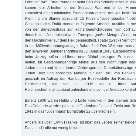
Februar 1945. Erneut wurde er beim Bau von Schießplätzen in Volk
kamen jetzt Arbeiten für die Gestapo. Während er bei Firme
zumindest einen minimalen Stundenlohn erhielt, der wie beim B
Pfenning pro Stunde abzüglich 15 Prozent "Judenabgaben" betra
Gestapo nichts. Dafür musste er folgende Arbeiten ausführen: m
von der Beneckestraße zur Rothenbaumchaussee, von dort zu
danach zum Johannisbollwerk; Transport großer Mengen Akten an
den Hochbunker auf dem Heiligengeistfeld, später zwecks Vernicht
in die Müllverbrennungsanlage Bahrenfeld. Des Weiteren musst
den schweren Bombenangriffen im Juli/August 1943 ausgebombt
beim Umzug helfen und ihnen neue Möbel besorgen. Er musste 
helfen, für Gestapoangehörige Möbel aus den Wohnungen depor
Juden holen und für die leeren Viehwagen der Deportationszüge
Juden Holz und sonstiges Material für den Bau von Bänken b
geschah im Auftrag der Hamburger Bezirksstelle der Reichsver
Deutschland, die seit Juli 1939 bis zu ihrer Au
Reichssicherheitshauptamt unterstand und von der Gestapo kontroll
Bereits 1936 waren Hulda und Lotte Fraenkel in den Kleinen Sc
Das Gebäude wurde später zum "Judenhaus" erklärt. Erwin und R
1941 in das "Judenhaus" Bornstraße 22 überwechseln.
Anders als über Erwin Fraenkel ist über das Leben seiner beid
Paula und Lotte nur wenig bekannt.