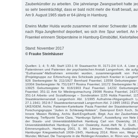
Zauberkünstler zu arbeiten. Die jahrelange Zwangsarbeit hatte j
so sehr beeinträchtigt, dass er bald nicht mehr die Kraft besaß, a
Am 9. August 1965 starb er 64-jährig in Hamburg.
Erwins Mutter Hulda wurde zusammen mit seiner Schwester Lott
nach Riga-Jungfernhof deportiert, wo sich ihre Spur verliert. An
Fraenkel erinnern Stolpersteine in Hamburg-Eimsbüttel, Kielortallee
Stand: November 2017
© Frauke Steinhäuser
Quellen: 1; 4; 5; AB; StaH 133-1 III Staatsarchiv III, 3171-2/4 U.A. 4, Liste 
Patientinnen und Patienten der psychiatrischen Anstalt Langenhorn, die aufgr
"Euthanasie"-Maßnahmen ermordet wurden, zusammengestellt von P
(Projektgruppe zur Erforschung des Schicksals psychisch Kranker in Langen
926 Sterberegister Nr. 211/1927 Bernhard Fraenkel, 13558 Geburtsregister 
10304 Sterberegister Nr. 751/1977 Rosina Fraenkel, 10172 Sterberegister Nr.
13925 Geburtsregister Nr. 616/1903 Paul Fraenkel, 14232 Geburtsregis
Fraenkel; 351-11 Amt für Wiedergutmachung 29086 Rosina Fraenkel, 24373
351-14 Arbeits- und Sozialfürsorge – Sonderakten 1155 Hulda Fraenkel, 115
Staatskrankenanstalt Langenhorn Abl. 1/1995 Aufnahme-/Abgangsbuch L
27.1.1941; 352-8-7 Staatskrankenanstalt Langenhorn Abl. 2-1995 16811 (Pati
UKE/IGEM, Archiv, Patienten-Karteikarte Paula Fraenkel der Staatskrankenan
Forschungsgruppe "Juden in Schleswig-Holstein", Datenpool Erich Koch, Sc
Innere Mission Rickling, Archiv. Bartl-Engelhardt, Birgit, Aus der Zauberhis
Hamburg; Treffpunkt Tante Clara, "Hamburgs Sphinx", Ausstellung von Nele L
der Staats- und Universitätsbibliothek Hamburg Carl von Ossietzky, 18.
Universitätsbibliothek Hamburg Carl von Ossietzky, Ausst.-Heft Nr. 2. Guth,
Erinnerungsbuch, Hamburg 2001, S. 99. Littmann, Friederike, Ausländisc
Hamburger Kriegswirtschaft 1939–1945, Hamburg 2014. Rönn von, Wege i
Wunder, Michael, Die Transporte in die Ricklinger Anstalten, in: Rönn von, Wege