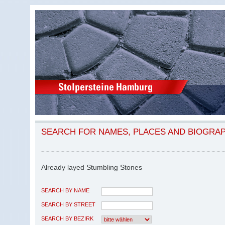
SEARCH FOR NAMES, PLACES AND BIOGRA
Already layed Stumbling Stones
SEARCH BY NAME
SEARCH BY STREET
SEARCH BY BEZIRK