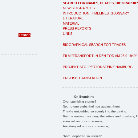
SEARCH FOR NAMES, PLACES, BIOGRAPHIE
NEW BIOGRAPHIES
INTRODUCTION, TIMELINES, GLOSSARY
LITERATURE
MATERIAL
PRESS REPORTS
LINKS
BIOGRAPHICAL SEARCH FOR TRACES
FILM "TRANSPORT IN DEN TOD AM 23.9.1940"
PROJEKT STOLPERTONSTEINE HAMBURG
ENGLISH TRANSLATION
On Stumbling
Over stumbling stones?
No, no one stubs their toe against them.
They're embedded so evenly into the paving.
But the names they carry, the letters and numbers, A
stamped on our conscience;
Are stamped on our conscience;
"born, deported, murdered"