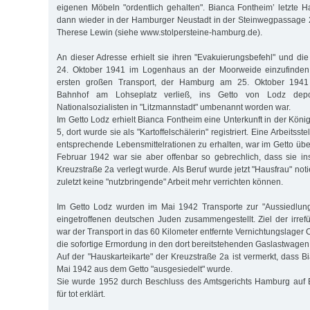
eigenen Möbeln "ordentlich gehalten". Bianca Fontheim’ letzte
dann wieder in der Hamburger Neustadt in der Steinwegpassage 2
Therese Lewin (siehe www.stolpersteine-hamburg.de).
An dieser Adresse erhielt sie ihren "Evakuierungsbefehl" und die
24. Oktober 1941 im Logenhaus an der Moorweide einzufinden
ersten großen Transport, der Hamburg am 25. Oktober 194
Bahnhof am Lohseplatz verließ, ins Getto von Lodz depo
Nationalsozialisten in "Litzmannstadt" umbenannt worden war.
Im Getto Lodz erhielt Bianca Fontheim eine Unterkunft in der Köni
5, dort wurde sie als "Kartoffelschälerin" registriert. Eine Arbeitss
entsprechende Lebensmittelrationen zu erhalten, war im Getto übe
Februar 1942 war sie aber offenbar so gebrechlich, dass sie in
Kreuzstraße 2a verlegt wurde. Als Beruf wurde jetzt "Hausfrau" notie
zuletzt keine "nutzbringende" Arbeit mehr verrichten können.
Im Getto Lodz wurden im Mai 1942 Transporte zur "Aussiedlun
eingetroffenen deutschen Juden zusammengestellt. Ziel der irr
war der Transport in das 60 Kilometer entfernte Vernichtungslage
die sofortige Ermordung in den dort bereitstehenden Gaslastwagen
Auf der "Hauskarteikarte" der Kreuzstraße 2a ist vermerkt, dass 
Mai 1942 aus dem Getto "ausgesiedelt" wurde.
Sie wurde 1952 durch Beschluss des Amtsgerichts Hamburg auf
für tot erklärt.