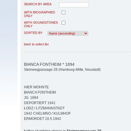
SEARCH BY AREA
WITH BIOGRAPHIES
ONLY
WITH SOUNDSTONES
ONLY
SORTED BY
back to select list
BIANCA FONTHEIM * 1894
Steinwegpassage 28 (Hamburg-Mitte, Neustadt)
HIER WOHNTE
BIANCA FONTHEIM
JG. 1894
DEPORTIERT 1941
ŁODZ / LITZMANNSTADT
1942 CHELMNO / KULMHOF
ERMORDET 10.5.1942