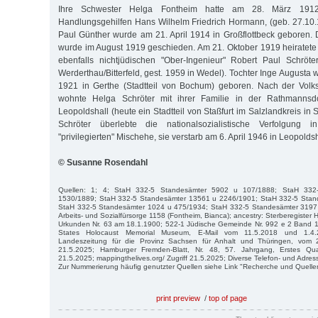
Ihre Schwester Helga Fontheim hatte am 28. März 1912 
Handlungsgehilfen Hans Wilhelm Friedrich Hormann, (geb. 27.10.
Paul Günther wurde am 21. April 1914 in Großflottbeck geboren. D
wurde im August 1919 geschieden. Am 21. Oktober 1919 heiratete 
ebenfalls nichtjüdischen "Ober-Ingenieur" Robert Paul Schröte
Werderthau/Bitterfeld, gest. 1959 in Wedel). Tochter Inge August
1921 in Gerthe (Stadtteil von Bochum) geboren. Nach der Vol
wohnte Helga Schröter mit ihrer Familie in der Rathmannsd
Leopoldshall (heute ein Stadtteil von Staßfurt im Salzlandkreis in
Schröter überlebte die nationalsozialistische Verfolgung 
"privilegierten" Mischehe, sie verstarb am 6. April 1946 in Leopoldsh
© Susanne Rosendahl
Quellen: 1; 4; StaH 332-5 Standesämter 5902 u 107/1888; StaH 332
1530/1889; StaH 332-5 Standesämter 13561 u 2246/1901; StaH 332-5 Stan
StaH 332-5 Standesämter 1024 u 475/1934; StaH 332-5 Standesämter 3197
Arbeits- und Sozialfürsorge 1158 (Fontheim, Bianca); ancestry: Sterberegiste
Urkunden Nr. 63 am 18.1.1900; 522-1 Jüdische Gemeinde Nr. 992 e 2 Band 1
States Holocaust Memorial Museum, E-Mail vom 11.5.2018 und 1.4.2
Landeszeitung für die Provinz Sachsen für Anhalt und Thüringen, vom 22
21.5.2025; Hamburger Fremden-Blatt, Nr. 48, 57. Jahrgang, Erstes Quar
21.5.2025; mappingthelives.org/ Zugriff 21.5.2025; Diverse Telefon- und Adr
Zur Nummerierung häufig genutzter Quellen siehe Link "Recherche und Quelle
print preview
/
top of page