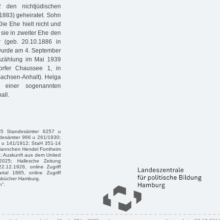
den nichtjüdischen
1883) geheiratet. Sohn
ie Ehe hielt nicht und
sie in zweiter Ehe den
r (geb. 20.10.1886 in
a wurde am 4. September
kszählung im Mai 1939
orfer Chaussee 1, in
 Sachsen-Anhalt). Helga
in einer sogenannten
all.
-5 Standesämter 6257 u
desämter 966 u 261/1930;
 u 141/1912; StaH 351-14
r Hannchen Hendel Fontheim
; Auskunft aus dem United
025; Hallesche Zeitung
.12.1926, online Zugriff
tal 1885, online Zugriff
essbücher Hamburg.
n".