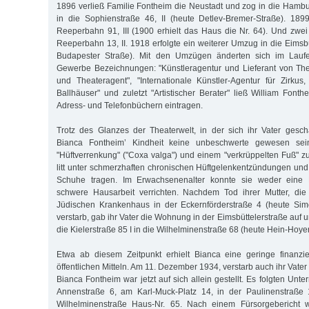
1896 verließ Familie Fontheim die Neustadt und zog in die Hambur
in die Sophienstraße 46, II (heute Detlev-Bremer-Straße). 18
Reeperbahn 91, III (1900 erhielt das Haus die Nr. 64). Und zwe
Reeperbahn 13, II. 1918 erfolgte ein weiterer Umzug in die Eimsb
Budapester Straße). Mit den Umzügen änderten sich im Lauf
Gewerbe Bezeichnungen: "Künstleragentur und Lieferant von Theat
und Theateragent", "Internationale Künstler-Agentur für Zirkus
Ballhäuser" und zuletzt "Artistischer Berater" ließ William Fon
Adress- und Telefonbüchern eintragen.
Trotz des Glanzes der Theaterwelt, in der sich ihr Vater geschä
Bianca Fontheim’ Kindheit keine unbeschwerte gewesen sei
"Hüftverrenkung" ("Coxa valga") und einem "verkrüppelten Fuß" 
litt unter schmerzhaften chronischen Hüftgelenkentzündungen un
Schuhe tragen. Im Erwachsenenalter konnte sie weder eine Er
schwere Hausarbeit verrichten. Nachdem Tod ihrer Mutter, di
Jüdischen Krankenhaus in der Eckernförderstraße 4 (heute Simo
verstarb, gab ihr Vater die Wohnung in der Eimsbüttelerstraße auf 
die Kielerstraße 85 I in die Wilhelminenstraße 68 (heute Hein-Hoyer
Etwa ab diesem Zeitpunkt erhielt Bianca eine geringe finanzie
öffentlichen Mitteln. Am 11. Dezember 1934, verstarb auch ihr Vater
Bianca Fontheim war jetzt auf sich allein gestellt. Es folgten Unte
Annenstraße 6, am Karl-Muck-Platz 14, in der Paulinenstraße
Wilhelminenstraße Haus-Nr. 65. Nach einem Fürsorgebericht 