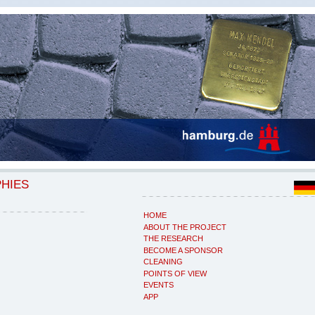
PHIES
HOME
ABOUT THE PROJECT
THE RESEARCH
BECOME A SPONSOR
CLEANING
POINTS OF VIEW
EVENTS
APP