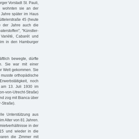
ger Vorstadt St. Pauli,
99 wohnten sie an der
i Jahre später im Haus
üttelerstraße 45 (heute
e der Jahre auch die
erstoffen", "Künstler-
, Variété, Cabarét und
theim in den Hamburger
ftlich bewegte, dürfte
n. Sie war mit einer
zur Welt gekommen. Sie
d musste orthopädische
werbstätigkeit, noch
e am 13. Juli 1930 im
n-von-Utrecht-Straße)
und zog mit Bianca über
-Straße).
lle Unterstützung aus
 im Alter von 81 Jahren.
rmietverhältnisse in der
 15 und wieder in die
waren die Zimmer mit