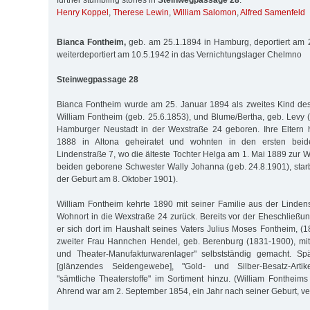
further stumbling stones in
Steinwegpassage 28
:
Henry Koppel
,
Therese Lewin
,
William Salomon
,
Alfred Samenfeld
Bianca Fontheim,
geb. am 25.1.1894 in Hamburg, deportiert am 
weiterdeportiert am 10.5.1942 in das Vernichtungslager Chelmno
Steinwegpassage 28
Bianca Fontheim wurde am 25. Januar 1894 als zweites Kind de
William Fontheim (geb. 25.6.1853), und Blume/Bertha, geb. Levy (
Hamburger Neustadt in der Wexstraße 24 geboren. Ihre Eltern 
1888 in Altona geheiratet und wohnten in den ersten beid
Lindenstraße 7, wo die älteste Tochter Helga am 1. Mai 1889 zur 
beiden geborene Schwester Wally Johanna (geb. 24.8.1901), sta
der Geburt am 8. Oktober 1901).
William Fontheim kehrte 1890 mit seiner Familie aus der Linden
Wohnort in die Wexstraße 24 zurück. Bereits vor der Eheschließun
er sich dort im Haushalt seines Vaters Julius Moses Fontheim, 
zweiter Frau Hannchen Hendel, geb. Berenburg (1831-1900), mit e
und Theater-Manufakturwarenlager" selbstständig gemacht. Sp
[glänzendes Seidengewebe], "Gold- und Silber-Besatz-Artik
"sämtliche Theaterstoffe" im Sortiment hinzu. (William Fontheims
Ahrend war am 2. September 1854, ein Jahr nach seiner Geburt, ve