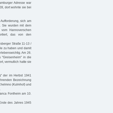
 Hamburger Adresse war
8, dort wohnte sie bei
 Aufforderung, sich am
. Sie wurden mit dem
1 vom Hannoverschen
rtiert, das von den
gsberger Straße 11-13 /
telle zu haben und damit
rlebenswichtig. Am 26.
s "Greisenheim" in die
rt, vermutlich hatte sie
g" der im Herbst 1941
eführenden Bezeichnung
r Chelmno (Kulmhof) und
.
Bianca Fontheim am 10.
 Ende des Jahres 1945