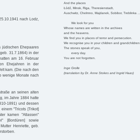
And the places
Łódź, Minsk, Riga, Theresienstadt,
Auschwitz, Chelmno, Majdanek, Sobibor, Treblinka ..
25.10.1941 nach Lodz,
We look for you
Whose names are written in the archives
and the heavens.
We find you in places of terror and persecution.
We recognise you in your children and grandchildren
s jüdischen Ehepaares
The stones speak of you,
geb. 31.7.1864) in der
every day.
You are not forgotten.
hatten am 16. Februar
en Ehejahren in der
Inge Grolle
Welt kam. (Die nach den
(translation by Dr. Anne Stokes and Ingrid Haas)
rb wenige Monate nach
straße an seinen alten
g, im Jahre 1884 hatte
(1810-1891) und dessen
inem "Tricots [Trikot]
äter kamen "Atlassen"
el" [Bordüren] sowie
 Mutter Henriette, geb.
rstorben.