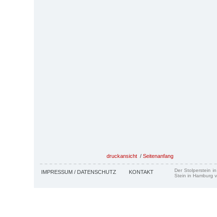
druckansicht
/
Seitenanfang
Der Stolperstein i
IMPRESSUM / DATENSCHUTZ
KONTAKT
Stein in Hamburg v