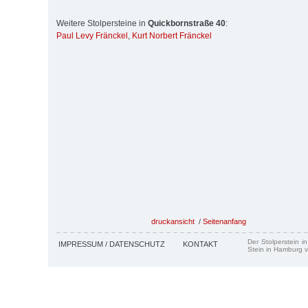
Weitere Stolpersteine in
Quickbornstraße 40
:
Paul Levy Fränckel
,
Kurt Norbert Fränckel
druckansicht
/
Seitenanfang
Der Stolperstein i
IMPRESSUM / DATENSCHUTZ
KONTAKT
Stein in Hamburg v