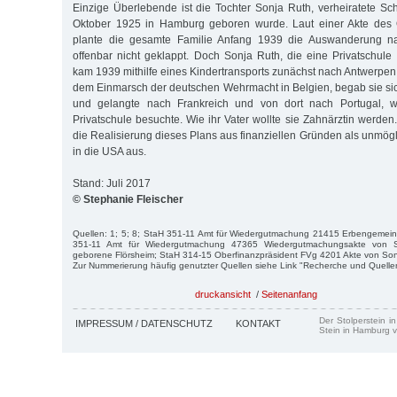
Einzige Überlebende ist die Tochter Sonja Ruth, verheiratete Sc
Oktober 1925 in Hamburg geboren wurde. Laut einer Akte des 
plante die gesamte Familie Anfang 1939 die Auswanderung na
offenbar nicht geklappt. Doch Sonja Ruth, die eine Privatschul
kam 1939 mithilfe eines Kindertransports zunächst nach Antwerpen
dem Einmarsch der deutschen Wehrmacht in Belgien, begab sie sich
und gelangte nach Frankreich und von dort nach Portugal, 
Privatschule besuchte. Wie ihr Vater wollte sie Zahnärztin werden.
die Realisierung dieses Plans aus finanziellen Gründen als unmög
in die USA aus.
Stand: Juli 2017
© Stephanie Fleischer
Quellen: 1; 5; 8; StaH 351-11 Amt für Wiedergutmachung 21415 Erbengemeins
351-11 Amt für Wiedergutmachung 47365 Wiedergutmachungsakte von S
geborene Flörsheim; StaH 314-15 Oberfinanzpräsident FVg 4201 Akte von Son
Zur Nummerierung häufig genutzter Quellen siehe Link "Recherche und Quelle
druckansicht
/
Seitenanfang
Der Stolperstein i
IMPRESSUM / DATENSCHUTZ
KONTAKT
Stein in Hamburg v