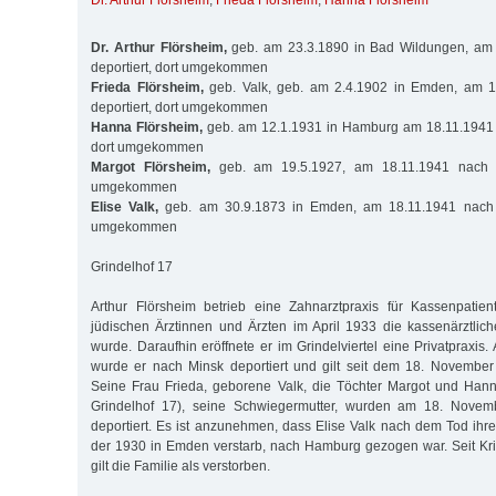
Dr. Arthur Flörsheim
,
Frieda Flörsheim
,
Hanna Flörsheim
Dr. Arthur Flörsheim,
geb. am 23.3.1890 in Bad Wildungen, am 
deportiert, dort umgekommen
Frieda Flörsheim,
geb. Valk, geb. am 2.4.1902 in Emden, am 1
deportiert, dort umgekommen
Hanna Flörsheim,
geb. am 12.1.1931 in Hamburg am 18.11.1941 n
dort umgekommen
Margot Flörsheim,
geb. am 19.5.1927, am 18.11.1941 nach Mi
umgekommen
Elise Valk,
geb. am 30.9.1873 in Emden, am 18.11.1941 nach Mi
umgekommen
Grindelhof 17
Arthur Flörsheim betrieb eine Zahnarztpraxis für Kassenpatien
jüdischen Ärztinnen und Ärzten im April 1933 die kassenärztli
wurde. Daraufhin eröffnete er im Grindelviertel eine Privatpraxi
wurde er nach Minsk deportiert und gilt seit dem 18. November
Seine Frau Frieda, geborene Valk, die Töchter Margot und Hann
Grindelhof 17), seine Schwiegermutter, wurden am 18. Nove
deportiert. Es ist anzunehmen, dass Elise Valk nach dem Tod ih
der 1930 in Emden verstarb, nach Hamburg gezogen war. Seit Kr
gilt die Familie als verstorben.