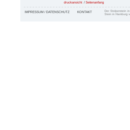
druckansicht
/
Seitenanfang
Der Stolperstein i
IMPRESSUM / DATENSCHUTZ
KONTAKT
Stein in Hamburg v