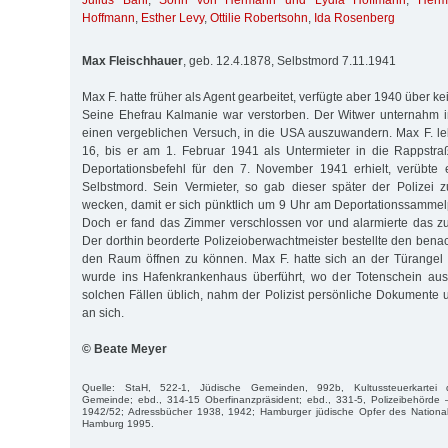
Julius Bähr
,
Sohn von Hermann und Lydia Hoffmann
,
Herm
Hoffmann
,
Esther Levy
,
Ottilie Robertsohn
,
Ida Rosenberg
Max Fleischhauer
, geb. 12.4.1878, Selbstmord 7.11.1941
Max F. hatte früher als Agent gearbeitet, verfügte aber 1940 über k
Seine Ehefrau Kalmanie war verstorben. Der Witwer unternahm
einen vergeblichen Versuch, in die USA auszuwandern. Max F. leb
16, bis er am 1. Februar 1941 als Untermieter in die Rappstra
Deportationsbefehl für den 7. November 1941 erhielt, verübte 
Selbstmord. Sein Vermieter, so gab dieser später der Polizei zu
wecken, damit er sich pünktlich um 9 Uhr am Deportationssammelp
Doch er fand das Zimmer verschlossen vor und alarmierte das zus
Der dorthin beorderte Polizeioberwachtmeister bestellte den bena
den Raum öffnen zu können. Max F. hatte sich an der Türangel 
wurde ins Hafenkrankenhaus überführt, wo der Totenschein ausg
solchen Fällen üblich, nahm der Polizist persönliche Dokumente 
an sich.
© Beate Meyer
Quelle: StaH, 522-1, Jüdische Gemeinden, 992b, Kultussteuerkartei de
Gemeinde; ebd., 314-15 Oberfinanzpräsident; ebd., 331-5, Polizeibehörde –
1942/52; Adressbücher 1938, 1942; Hamburger jüdische Opfer des Nationa
Hamburg 1995.