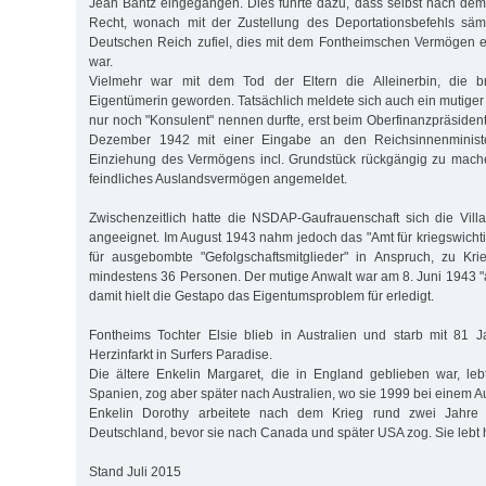
Jean Bantz eingegangen. Dies führte dazu, dass selbst nach de
Recht, wonach mit der Zustellung des Deportationsbefehls sä
Deutschen Reich zufiel, dies mit dem Fontheimschen Vermögen eig
war.
Vielmehr war mit dem Tod der Eltern die Alleinerbin, die bri
Eigentümerin geworden. Tatsächlich meldete sich auch ein mutiger
nur noch "Konsulent" nennen durfte, erst beim Oberfinanzpräside
Dezember 1942 mit einer Eingabe an den Reichsinnenministe
Einziehung des Vermögens incl. Grundstück rückgängig zu mach
feindliches Auslandsvermögen angemeldet.
Zwischenzeitlich hatte die NSDAP-Gaufrauenschaft sich die Vil
angeeignet. Im August 1943 nahm jedoch das "Amt für kriegswicht
für ausgebombte "Gefolgschaftsmitglieder" in Anspruch, zu Kr
mindestens 36 Personen. Der mutige Anwalt war am 8. Juni 1943
damit hielt die Gestapo das Eigentumsproblem für erledigt.
Fontheims Tochter Elsie blieb in Australien und starb mit 81
Herzinfarkt in Surfers Paradise.
Die ältere Enkelin Margaret, die in England geblieben war, le
Spanien, zog aber später nach Australien, wo sie 1999 bei einem Au
Enkelin Dorothy arbeitete nach dem Krieg rund zwei Jahre
Deutschland, bevor sie nach Canada und später USA zog. Sie lebt h
Stand Juli 2015