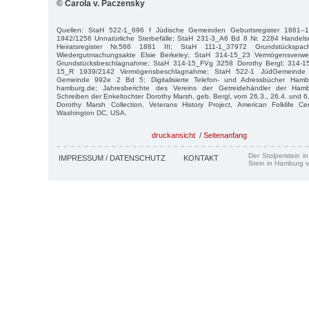
© Carola v. Paczensky
Quellen: StaH 522-1_696 f Jüdische Gemeinden Geburtsregister 1861–
1942/1256 Unnatürliche Sterbefälle; StaH 231-3_A6 Bd 8 Nr. 2284 Handels
Heiratsregister Nr.566 1881 III; StaH 111-1_37972 Grundstückspa
Wiedergutmachungsakte Elsie Berkeley; StaH 314-15_23 Vermögensverwe
Grundstücksbeschlagnahme; StaH 314-15_FVg 3258 Dorothy Bergl; 314-15
15_R 1939/2142 Vermögensbeschlagnahme; StaH 522-1 JüdGemeinde
Gemeinde 992e 2 Bd 5; Digitalisierte Telefon- und Adressbücher Hamburg
hamburg.de; Jahresberichte des Vereins der Getreidehändler der Ham
Schreiben der Enkeltochter Dorothy Marsh, geb. Bergl, vom 26.3., 26.4. und 6
Dorothy Marsh Collection, Veterans History Project, American Folklife Ce
Washington DC, USA.
druckansicht
/
Seitenanfang
Der Stolperstein i
IMPRESSUM / DATENSCHUTZ
KONTAKT
Stein in Hamburg v