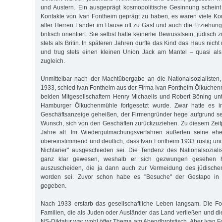
und Austern. Ein ausgeprägt kosmopolitische Gesinnung scheint 
Kontakte von Ivan Fontheim geprägt zu haben, es waren viele K
aller Herren Länder im Hause oft zu Gast und auch die Erziehun
britisch orientiert. Sie selbst hatte keinerlei Bewusstsein, jüdisch z
stets als Britin. In späteren Jahren durfte das Kind das Haus nicht
und trug stets einen kleinen Union Jack am Mantel – quasi a
zugleich.
Unmittelbar nach der Machtübergabe an die Nationalsozialisten
1933, schied Ivan Fontheim aus der Firma Ivan Fontheim Ölkuchen
beiden Mitgesellschaftern Henry Michaelis und Robert Böning 
Hamburger Ölkuchenmühle fortgesetzt wurde. Zwar hatte es i
Geschäftsanzeige geheißen, der Firmengründer hege aufgrund se
Wunsch, sich von den Geschäften zurückzuziehen. Zu diesem Zei
Jahre alt. Im Wiedergutmachungsverfahren äußerten seine ehe
übereinstimmend und deutlich, dass Ivan Fontheim 1933 rüstig und 
Nichtarier" ausgeschieden sei. Die Tendenz des Nationalsozial
ganz klar gewesen, weshalb er sich gezwungen gesehen 
auszuscheiden, die ja dann auch zur Vermeidung des jüdisc
worden sei. Zuvor schon habe es "Besuche" der Gestapo in 
gegeben.
Nach 1933 erstarb das gesellschaftliche Leben langsam. Die Fo
Familien, die als Juden oder Ausländer das Land verließen und d
NS-Diktatur war wohl öfter Thema am Abendbrotstisch. Aber Ivan 