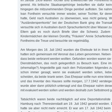
Im Januar 1939 waren Tochter und Enkeltochter der Fontheims n
gereist. Als britische Staatsangehörige bedurften sie dafür kei
hingegen die mitzunehmenden Dinge penibel auflisten. Sie nahm
Ivan Fontheim versuchte immer wieder, seiner Tochter, für der
hatte, Geld nach Australien zu überweisen, was nicht gelang. W
"Ausländersperrkonto" bei der Deutschen Bank ging die Transakt
versuchte sich in Australien durch Sprachunterricht über Wasser zu
Eltern gab es noch durch Briefe über die Schweiz. Zudem h
Kindermädchen der kleinen Dorothy, "Fräulein" Annie Scharfenber
Fontheims die Treue und besuchte sie regelmäßig.
Am Morgen des 16. Juli 1942 wurden die Eheleute tot in ihren B
hatten sich gemeinsam mit Veronal das Leben genommen. Neben de
dass beide verbrannt werden wollten. Gefunden worden waren si
Dienstmädchen, das noch gelegentlich zu Besuch kam. Eine im
(ehemalige?) Angestellte gab nach den Polizeiakten folgendes zu
schon immer gesagt, wenn sie evakuiert werden sollen, lie
scheiden, da beide krank seien. Das Ehepaar sollte nun eine kle
und das Inventar des Hauses sollte morgen, 17.7.1942 versteig
wurde aber dann plötzlich untersagt und das Ehepaar nahm deswe
mit evakuiert werden sollen und werden deshalb zum Selbstmord ge
Tatsächlich waren beide nachträglich auf eine Deportationsliste
Hamburg nach Theresienstadt am 19. Juli 1942 gesetzt worden. 
hatte sie aber nicht mehr erreicht. Er war am 17. Juli 1942 beim