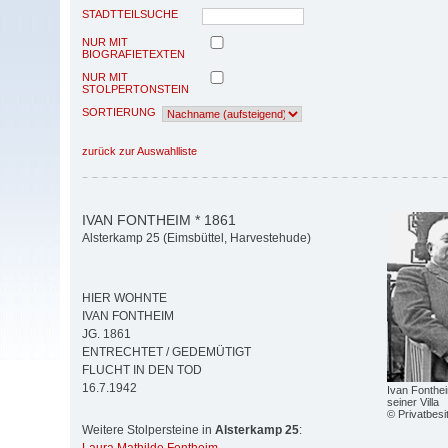
STADTTEILSUCHE
NUR MIT
BIOGRAFIETEXTEN
NUR MIT
STOLPERTONSTEIN
SORTIERUNG
zurück zur Auswahlliste
IVAN FONTHEIM * 1861
Alsterkamp 25 (Eimsbüttel, Harvestehude)
HIER WOHNTE
IVAN FONTHEIM
JG. 1861
ENTRECHTET / GEDEMÜTIGT
FLUCHT IN DEN TOD
16.7.1942
Ivan Fonthe
seiner Villa
© Privatbesi
Weitere Stolpersteine in
Alsterkamp 25
: