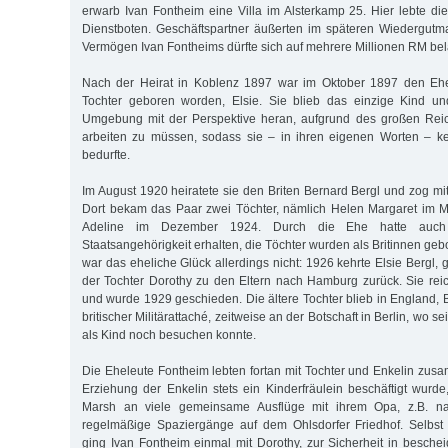
erwarb Ivan Fontheim eine Villa im Alsterkamp 25. Hier lebte di
Dienstboten. Geschäftspartner äußerten im späteren Wiedergutm
Vermögen Ivan Fontheims dürfte sich auf mehrere Millionen RM be
Nach der Heirat in Koblenz 1897 war im Oktober 1897 den Ehe
Tochter geboren worden, Elsie. Sie blieb das einzige Kind un
Umgebung mit der Perspektive heran, aufgrund des großen Reich
arbeiten zu müssen, sodass sie – in ihren eigenen Worten – ke
bedurfte.
Im August 1920 heiratete sie den Briten Bernard Bergl und zog m
Dort bekam das Paar zwei Töchter, nämlich Helen Margaret im 
Adeline im Dezember 1924. Durch die Ehe hatte auch E
Staatsangehörigkeit erhalten, die Töchter wurden als Britinnen ge
war das eheliche Glück allerdings nicht: 1926 kehrte Elsie Bergl,
der Tochter Dorothy zu den Eltern nach Hamburg zurück. Sie rei
und wurde 1929 geschieden. Die ältere Tochter blieb in England, 
britischer Militärattaché, zeitweise an der Botschaft in Berlin, wo s
als Kind noch besuchen konnte.
Die Eheleute Fontheim lebten fortan mit Tochter und Enkelin zusa
Erziehung der Enkelin stets ein Kinderfräulein beschäftigt wurde
Marsh an viele gemeinsame Ausflüge mit ihrem Opa, z.B. n
regelmäßige Spaziergänge auf dem Ohlsdorfer Friedhof. Selbs
ging Ivan Fontheim einmal mit Dorothy, zur Sicherheit in besche