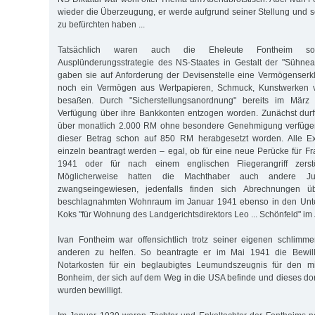
wieder die Überzeugung, er werde aufgrund seiner Stellung und se
zu befürchten haben ...
Tatsächlich waren auch die Eheleute Fontheim so
Ausplünderungsstrategie des NS-Staates in Gestalt der "Sühnea
gaben sie auf Anforderung der Devisenstelle eine Vermögenserk
noch ein Vermögen aus Wertpapieren, Schmuck, Kunstwerken
besaßen. Durch "Sicherstellungsanordnung" bereits im Mär
Verfügung über ihre Bankkonten entzogen worden. Zunächst durf
über monatlich 2.000 RM ohne besondere Genehmigung verfügen
dieser Betrag schon auf 850 RM herabgesetzt worden. Alle E
einzeln beantragt werden – egal, ob für eine neue Perücke für F
1941 oder für nach einem englischen Fliegerangriff zerstö
Möglicherweise hatten die Machthaber auch andere J
zwangseingewiesen, jedenfalls finden sich Abrechnungen ü
beschlagnahmten Wohnraum im Januar 1941 ebenso in den Unter
Koks "für Wohnung des Landgerichtsdirektors Leo ... Schönfeld" im
Ivan Fontheim war offensichtlich trotz seiner eigenen schlim
anderen zu helfen. So beantragte er im Mai 1941 die Bewi
Notarkosten für ein beglaubigtes Leumundszeugnis für den mit
Bonheim, der sich auf dem Weg in die USA befinde und dieses dor
wurden bewilligt.