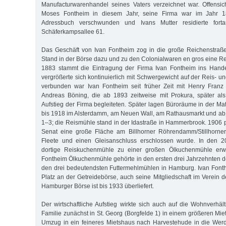
Manufacturwarenhandel seines Vaters verzeichnet war. Offensic
Moses Fontheim in diesem Jahr, seine Firma war im Jahr 1
Adressbuch verschwunden und Ivans Mutter residierte fort
Schäferkampsallee 61.
Das Geschäft von Ivan Fontheim zog in die große Reichenstraß
Stand in der Börse dazu und zu den Colonialwaren en gros eine R
1883 stammt die Eintragung der Firma Ivan Fontheim ins Handel
vergrößerte sich kontinuierlich mit Schwergewicht auf der Reis- 
verbunden war Ivan Fontheim seit früher Zeit mit Henry Franz
Andreas Böning, die ab 1893 zeitweise mit Prokura, später als
Aufstieg der Firma begleiteten. Später lagen Büroräume in der Ma
bis 1918 im Alsterdamm, am Neuen Wall, am Rathausmarkt und ab
1–3; die Reismühle stand in der Idastraße in Hammerbrook. 1906 
Senat eine große Fläche am Billhorner Röhrendamm/Stillhorne
Fleete und einen Gleisanschluss erschlossen wurde. In den 2
dortige Reiskuchenmühle zu einer großen Ölkuchenmühle erwei
Fontheim Ölkuchenmühle gehörte in den ersten drei Jahrzehnten d
den drei bedeutendsten Futtermehlmühlen in Hamburg. Ivan Fonth
Platz an der Getreidebörse, auch seine Mitgliedschaft im Verein 
Hamburger Börse ist bis 1933 überliefert.
Der wirtschaftliche Aufstieg wirkte sich auch auf die Wohnverhäl
Familie zunächst in St. Georg (Borgfelde 1) in einem größeren Mie
Umzug in ein feineres Mietshaus nach Harvestehude in die Wer