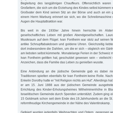
Begleitung des langjährigen Chauffeurs. Offensichtlich waren
Großeltern, die sich um die Erziehung des Kindes selbst kümmern wo
Großvater dem Kind seinen Sitz an der Börse und auch an ein
einem Herrn Warburg erinnert sie sich, wo die Schreibmaschine d
Augen die Hauptattraktion war.
Bis weit in die 1930er Jahre hinein herrschte im Alst
gesellschaftliches Leben mit großen Abendgesellschaften. Laur
Musikraum auf dem Flügel. Ivan Fontheim war stolz auf seinen W
antike Schnupftabakdosen und goldene Uhren. Gleichzeitig liebt
dort insbesondere die Dahlien, um die er sich – obgleich ein Gärt
am liebsten selbst kümmerte. Monatelange Ferien in der Schweiz m
Ivan Fontheim gelitten hat, geschuldet gewesen sein – vielleicht
Anzeichen, dass die Familie das Leben zu genießen wusste.
Eine Anbindung an die jüdische Gemeinde gab es dabei nicht
Traditionen spielten ebenfalls für Ivan Fontheim keine Rolle. Nac
Enkelin Dorothy hatte er "mit Religion nichts am Hut". Allerdings h
er am 15. Juni 1888 aus der jüdischen Gemeinde ausgetrete
Errichtung des Kinder-Erholungsheimes Wilhelminenhöhe in Bl
Israelitischen Gemeinde durch Spenden unterstützt. Zudem ging ei
15 Goldmark schon seit dem Ende des 19.Jahrhunderts an die St.
reformfreudige Kirchengemeinde in der Nähe des Valentinskamp.
Gefeiert wurden jedenfalls Weihnachten und Ostern, gegessen w