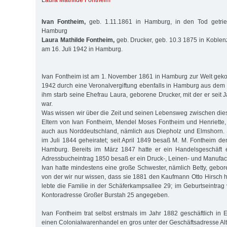
Laura Mathilde Fontheim
Ivan Fontheim,
geb. 1.11.1861 in Hamburg, in den Tod getri
Hamburg
Laura Mathilde Fontheim,
geb. Drucker, geb. 10.3 1875 in Koblenz
am 16. Juli 1942 in Hamburg.
Ivan Fontheim ist am 1. November 1861 in Hamburg zur Welt gek
1942 durch eine Veronalvergiftung ebenfalls in Hamburg aus dem
ihm starb seine Ehefrau Laura, geborene Drucker, mit der er seit 
war.
Was wissen wir über die Zeit und seinen Lebensweg zwischen di
Eltern von Ivan Fontheim, Mendel Moses Fontheim und Henriette
auch aus Norddeutschland, nämlich aus Diepholz und Elmshorn. 
im Juli 1844 geheiratet; seit April 1849 besaß M. M. Fontheim de
Hamburg. Bereits im März 1847 hatte er ein Handelsgeschäft e
Adressbucheintrag 1850 besaß er ein Druck-, Leinen- und Manufac
Ivan hatte mindestens eine große Schwester, nämlich Betty, geb
von der wir nur wissen, dass sie 1881 den Kaufmann Otto Hirsch he
lebte die Familie in der Schäferkampsallee 29; im Geburtseintrag
Kontoradresse Großer Burstah 25 angegeben.
Ivan Fontheim trat selbst erstmals im Jahr 1882 geschäftlich in 
einen Colonialwarenhandel en gros unter der Geschäftsadresse Alt