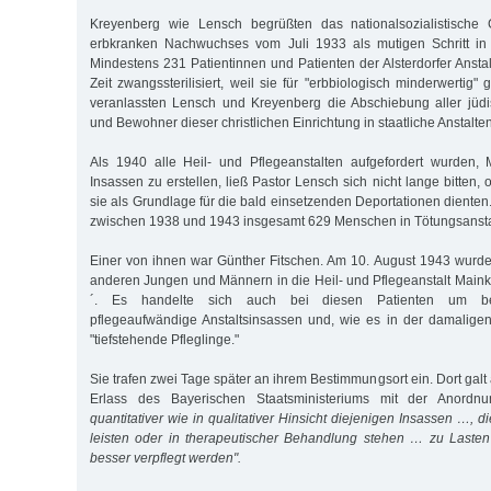
Kreyenberg wie Lensch begrüßten das nationalsozialistische 
erbkranken Nachwuchses vom Juli 1933 als mutigen Schritt in d
Mindestens 231 Patientinnen und Patienten der Alsterdorfer Ansta
Zeit zwangssterilisiert, weil sie für "erbbiologisch minderwertig
veranlassten Lensch und Kreyenberg die Abschiebung aller jü
und Bewohner dieser christlichen Einrichtung in staatliche Anstalten
Als 1940 alle Heil- und Pflegeanstalten aufgefordert wurden,
Insassen zu erstellen, ließ Pastor Lensch sich nicht lange bitten,
sie als Grundlage für die bald einsetzenden Deportationen dienten
zwischen 1938 und 1943 insgesamt 629 Menschen in Tötungsansta
Einer von ihnen war Günther Fitschen. Am 10. August 1943 wurd
anderen Jungen und Männern in die Heil- und Pflegeanstalt Mainko
´. Es handelte sich auch bei diesen Patienten um bes
pflegeaufwändige Anstaltsinsassen und, wie es in der damaligen
"tiefstehende Pfleglinge."
Sie trafen zwei Tage später an ihrem Bestimmungsort ein. Dort ga
Erlass des Bayerischen Staatsministeriums mit der Anord
quantitativer wie in qualitativer Hinsicht diejenigen Insassen …, d
leisten oder in therapeutischer Behandlung stehen … zu Lasten
besser verpflegt werden".