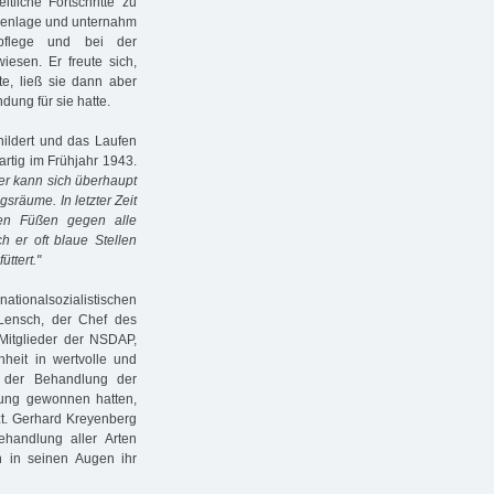
iche Fortschritte zu
ückenlage und unternahm
pflege und bei der
iesen. Er freute sich,
e, ließ sie dann aber
dung für sie hatte.
hildert und das Laufen
gartig im Frühjahr 1943.
; er kann sich überhaupt
gsräume. In letzter Zeit
den Füßen gegen alle
h er oft blaue Stellen
ttert."
 nationalsozialistischen
l Lensch, der Chef des
Mitglieder der NSDAP,
hheit in wertvolle und
n der Behandlung der
ung gewonnen hatten,
t. Gerhard Kreyenberg
ehandlung aller Arten
en in seinen Augen ihr