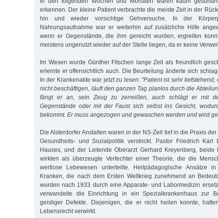
In den folgenden Wochen und Monaten waren kaum gesundheitl
erkennen. Der kleine Patient verbrachte die meiste Zeit in der R
hin und wieder vorsichtige Gehversuche. In der Körper
Nahrungsaufnahme war er weiterhin auf zusätzliche Hilfe angew
wenn er Gegenstände, die ihm gereicht wurden, ergreifen konnt
meistens ungenutzt wieder auf der Stelle liegen, da er keine Verwen
Im Wesen wurde Günther Fitschen lange Zeit als freundlich gesc
erlernte er offensichtlich auch. Die Beurteilung änderte sich schla
In der Krankenakte war jetzt zu lesen:
"Patient ist sehr tiefstehend
nicht beschäftigen, läuft den ganzen Tag planlos durch die Abteilun
fängt er an, sein Zeug zu zerreißen, auch schlägt er mit 
Gegenstände oder mit der Faust sich selbst ins Gesicht, wodurc
bekommt. Er muss angezogen und gewaschen werden und wird gefü
Die Alsterdorfer Anstalten waren in der NS-Zeit tief in die Praxis der
Gesundheits- und Sozialpolitik verstrickt. Pastor Friedrich Kar
Hauses, und der Leitende Oberarzt Gerhard Kreyenberg, beide 
wirkten als überzeugte Verfechter einer Theorie, die die Mensc
wertlose Lebewesen unterteilte. Heilpädagogische Ansätze i
Kranken, die nach dem Ersten Weltkrieg zunehmend an Bedeut
wurden nach 1933 durch eine Apparate- und Labormedizin ersetz
verwandelte die Einrichtung in ein Spezialkrankenhaus zur B
geistiger Defekte. Diejenigen, die er nicht heilen konnte, hatt
Lebensrecht verwirkt.