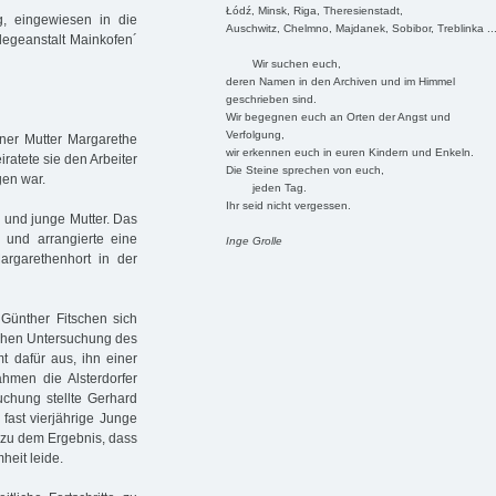
Łódź, Minsk, Riga, Theresienstadt,
, eingewiesen in die
Auschwitz, Chelmno, Majdanek, Sobibor, Treblinka ..
Pflegeanstalt Mainkofen´
Wir suchen euch,
deren Namen in den Archiven und im Himmel
geschrieben sind.
Wir begegnen euch an Orten der Angst und
Verfolgung,
ner Mutter Margarethe
wir erkennen euch in euren Kindern und Enkeln.
ratete sie den Arbeiter
Die Steine sprechen von euch,
gen war.
jeden Tag.
Ihr seid nicht vergessen.
u und junge Mutter. Das
und arrangierte eine
Inge Grolle
rgarethenhort in der
ünther Fitschen sich
schen Untersuchung des
t dafür aus, ihn einer
ahmen die Alsterdorfer
uchung stellte Gerhard
fast vierjährige Junge
 zu dem Ergebnis, dass
eit leide.