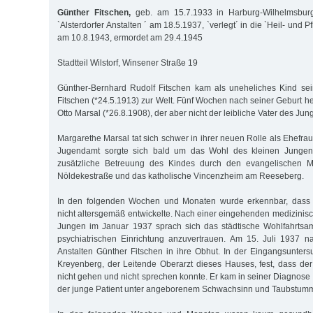
Günther Fitschen,
geb. am 15.7.1933 in Harburg-Wilhelmsburg
`Alsterdorfer Anstalten ´ am 18.5.1937, `verlegt´ in die `Heil- und 
am 10.8.1943, ermordet am 29.4.1945
Stadtteil Wilstorf, Winsener Straße 19
Günther-Bernhard Rudolf Fitschen kam als uneheliches Kind sei
Fitschen (*24.5.1913) zur Welt. Fünf Wochen nach seiner Geburt hei
Otto Marsal (*26.8.1908), der aber nicht der leibliche Vater des Jun
Margarethe Marsal tat sich schwer in ihrer neuen Rolle als Ehefra
Jugendamt sorgte sich bald um das Wohl des kleinen Jungen 
zusätzliche Betreuung des Kindes durch den evangelischen Ma
Nöldekestraße und das katholische Vincenzheim am Reeseberg.
In den folgenden Wochen und Monaten wurde erkennbar, dass G
nicht altersgemäß entwickelte. Nach einer eingehenden medizini
Jungen im Januar 1937 sprach sich das städtische Wohlfahrtsam
psychiatrischen Einrichtung anzuvertrauen. Am 15. Juli 1937 n
Anstalten Günther Fitschen in ihre Obhut. In der Eingangsunters
Kreyenberg, der Leitende Oberarzt dieses Hauses, fest, dass der 
nicht gehen und nicht sprechen konnte. Er kam in seiner Diagnose
der junge Patient unter angeborenem Schwachsinn und Taubstummh