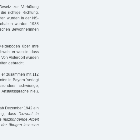
Gesetz zur Verhütung
ie richtige Richtung.
lten wurden in der NS-
" gehalten wurden. 1938
dischen Bewohnerinnen
.
 Meldebögen über ihre
 obwohl er wusste, dass
. Von Alsterdorf wurden
lten gebracht.
e er zusammen mit 112
fen in Bayern `verlegt
onders schwierige,
 Anstaltssprache hieß,
lt ab Dezember 1942 ein
nung, dass
"sowohl in
ie nutzbringende Arbeit
 der übrigen Insassen