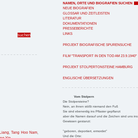
NAMEN, ORTE UND BIOGRAFIEN SUCHEN
NEUE BIOGRAFIEN
GLOSSAR UND ZEITLEISTEN
LITERATUR
DOKUMENTATIONEN
PRESSEBERICHTE
LINKS
PROJEKT BIOGRAFISCHE SPURENSUCHE
FILM "TRANSPORT IN DEN TOD AM 23.9.1940"
PROJEKT STOLPERTONSTEINE HAMBURG
ENGLISCHE ÜBERSETZUNGEN
Vom Stolpern
Die Stolpersteine?
Nein, an ihnen stößt niemand den Fuß
Sie sind ebenerdig ins Pflaster gepflanzt
aber die Namen darauf und die Zeichen sind uns ins
Gewissen gestanzt:
"geboren, deportiert, ermordet"
Liang
,
Tang Hoo Nam
,
Und die Orte: