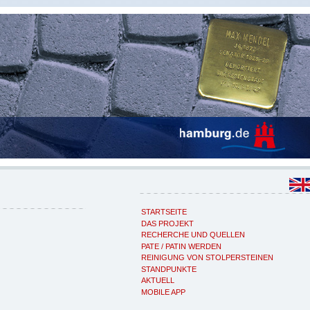
STARTSEITE
DAS PROJEKT
RECHERCHE UND QUELLEN
PATE / PATIN WERDEN
REINIGUNG VON STOLPERSTEINEN
STANDPUNKTE
AKTUELL
MOBILE APP