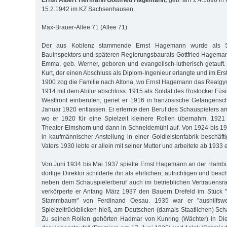
Ernst Albert Hermann Gottfried Hagemann,
geb. am 2.4.1896 in 
15.2.1942 im KZ Sachsenhausen
Max-Brauer-Allee 71 (Allee 71)
Der aus Koblenz stammende Ernst Hagemann wurde als S
Bauinspektors und späteren Regierungsbaurats Gottfried Hagema
Emma, geb. Werner, geboren und evangelisch-lutherisch getauft.
Kurt, der einen Abschluss als Diplom-Ingenieur erlangte und im Ers
1900 zog die Familie nach Altona, wo Ernst Hagemann das Realg
1914 mit dem Abitur abschloss. 1915 als Soldat des Rostocker Füsi
Westfront einberufen, geriet er 1916 in französische Gefangensc
Januar 1920 entlassen. Er erlernte den Beruf des Schauspielers am
wo er 1920 für eine Spielzeit kleinere Rollen übernahm. 1921 
Theater Elmshorn und dann in Schneidemühl auf. Von 1924 bis 1
in kaufmännischer Anstellung in einer Goldleistenfabrik beschäf
Vaters 1930 lebte er allein mit seiner Mutter und arbeitete ab 1933 
Von Juni 1934 bis Mai 1937 spielte Ernst Hagemann an der Hamb
dortige Direktor schilderte ihn als ehrlichen, aufrichtigen und bes
neben dem Schauspielerberuf auch im betrieblichen Vertrauensrat
verkörperte er Anfang März 1937 den Bauern Drefeld im Stück
Stammbaum" von Ferdinand Oesau. 1935 war er "aushilfswe
Spielzeitrückblicken hieß, am Deutschen (damals Staatlichen) Sch
Zu seinen Rollen gehörten Hadmar von Kunring (Wächter) in Diet