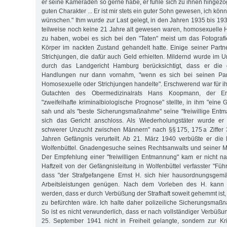
er seine Kameraden so gerne habe, er fühle sich zu ihnen hingezo
guten Charakter ... Er ist mir stets ein guter Sohn gewesen, ich kö
wünschen." Ihm wurde zur Last gelegt, in den Jahren 1935 bis 193
teilweise noch keine 21 Jahre alt gewesen waren, homosexuelle
zu haben, wobei es sich bei den "Taten" meist um das Fotograf
Körper im nackten Zustand gehandelt hatte. Einige seiner Partne
Strichjungen, die dafür auch Geld erhielten. Mildernd wurde im U
durch das Landgericht Hamburg berücksichtigt, dass er die g
Handlungen nur dann vornahm, "wenn es sich bei seinen Par
Homosexuelle oder Strichjungen handelte". Erschwerend war für ih
Gutachten des Obermedizinalrats Hans Koopmann, der E
"zweifelhafte kriminalbiologische Prognose" stellte, in ihm "eine 
sah und als "beste Sicherungsmaßnahme" seine "freiwillige Ent
sich das Gericht anschloss. Als Wiederholungstäter wurde e
schwerer Unzucht zwischen Männern" nach §§ 175, 175 a Ziffer
Jahren Gefängnis verurteilt. Ab 21. März 1940 verbüßte er die 
Wolfenbüttel. Gnadengesuche seines Rechtsanwalts und seiner Mut
Der Empfehlung einer "freiwilligen Entmannung" kam er nicht n
Haftzeit von der Gefängnisleitung in Wolfenbüttel verfasster "Führu
dass "der Strafgefangene Ernst H. sich hier hausordnungsgemäß
Arbeitsleistungen genügen. Nach dem Vorleben des H. kann 
werden, dass er durch Verbüßung der Strafhaft soweit gehemmt ist, 
zu befürchten wäre. Ich halte daher polizeiliche Sicherungsmaß
So ist es nicht verwunderlich, dass er nach vollständiger Verbüßu
25. September 1941 nicht in Freiheit gelangte, sondern zur Kr