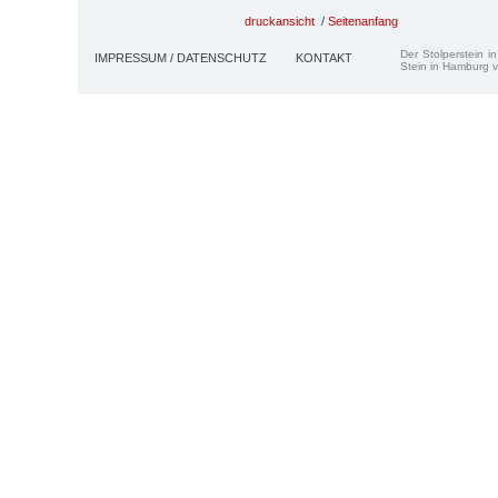
druckansicht
/
Seitenanfang
Der Stolperstein i
IMPRESSUM / DATENSCHUTZ
KONTAKT
Stein in Hamburg v