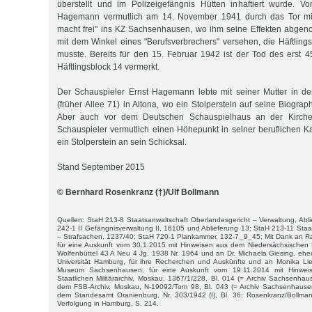
überstellt und im Polizeigefängnis Hütten inhaftiert wurde. V
Hagemann vermutlich am 14. November 1941 durch das Tor mit d
macht frei" ins KZ Sachsenhausen, wo ihm seine Effekten abge
mit dem Winkel eines "Berufsverbrechers" versehen, die Häftli
musste. Bereits für den 15. Februar 1942 ist der Tod des erst 4
Häftlingsblock 14 vermerkt.
Der Schauspieler Ernst Hagemann lebte mit seiner Mutter in de
(früher Allee 71) in Altona, wo ein Stolperstein auf seine Biogr
Aber auch vor dem Deutschen Schauspielhaus an der Kirche
Schauspieler vermutlich einen Höhepunkt in seiner beruflichen Kar
ein Stolperstein an sein Schicksal.
Stand September 2015
© Bernhard Rosenkranz (†)/Ulf Bollmann
Quellen: StaH 213-8 Staatsanwaltschaft Oberlandesgericht – Verwaltung, Abli
242-1 II Gefängnisverwaltung II, 16105 und Ablieferung 13; StaH 213-11 Staa
– Strafsachen, 1237/40; StaH 720-1 Plankammer, 132-7_9_45; Mit Dank an Rai
für eine Auskunft vom 30.1.2015 mit Hinweisen aus dem Niedersächsischen L
Wolfenbüttel 43 A Neu 4 Jg. 1938 Nr. 1964 und an Dr. Michaela Giesing, eh
Universität Hamburg, für ihre Recherchen und Auskünfte und an Monika Li
Museum Sachsenhausen, für eine Auskunft vom 19.11.2014 mit Hinwe
Staatlichen Militärarchiv, Moskau, 1367/1/228, Bl. 014 (= Archiv Sachsenhau
dem FSB-Archiv, Moskau, N-19092/Tom 98, Bl. 043 (= Archiv Sachsenhause
dem Standesamt Oranienburg, Nr. 303/1942 (I), Bl. 36; Rosenkranz/Bollma
Verfolgung in Hamburg, S. 214.