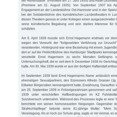
der Hohenstaufe" (Premiere am 17. Juni 1935) und Aslak (Schmied)
(Premiere am 31. August 1935). Von September 1937 bis Apr
Engagement an der Landesbühne Ost-Hannover und in der Spielze
bei der Soldatenbühne des kurmärkischen Landestheaters in Luc
diesen Theatern genoss er unter Kollegen einen ausgezeichneten R
seine künstlerische Begabung und sein starkes Interesse für S
schätzten.
Am 6. April 1939 musste sich Ernst Hagemann erstmals vor de
wegen des Vorwurfs der "fortgesetzten Verführung zur Unzucht"
verantworten. Hintergrund war eine Beziehung mit einem Jugendlic
den er auf der Freilichtbühne des Hamburger Stadtparks kennengel
verurteilte Ernst Hagemann zu sechs Monaten Gefängnis u
Untersuchungshaft, die er seit dem 9. Dezember 1938 im Gerichtsge
hatte. Am 30. Mai 1939 wurde er aus der dortigen Haftanstalt entlas
Im September 1939 fand Ernst Hagemanns Name anlässlich eines
ehemaligen Sexualpartners, des Erpressers Alfredo Grasser (Jg
Eilbeker Bürgersälen kennengelernt hatte, Erwähnung. Daraufhi
am 26. September 1939 in Polizeigewahrsam genommen und saß 
1939 unter verschärften Haftbedingungen im KZ Fuhlsbütt
Suizidversuch unternahm. Während des Prozesses legte er eine 
berichtete von seinen homosexuellen Neigungen. Gegenüber der 
Strafrechtspflege" betonte seine 81-jährige Mutter: "Mein 
Veranlagung. Als er noch zur Schule ging, sagte er mir einmal, es 