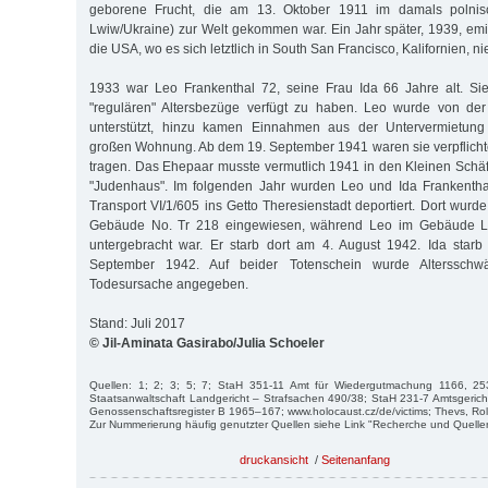
geborene Frucht, die am 13. Oktober 1911 im damals polni
Lwiw/Ukraine) zur Welt gekommen war. Ein Jahr später, 1939, emi
die USA, wo es sich letztlich in South San Francisco, Kalifornien, ni
1933 war Leo Frankenthal 72, seine Frau Ida 66 Jahre alt. Si
"regulären" Altersbezüge verfügt zu haben. Leo wurde von de
unterstützt, hinzu kamen Einnahmen aus der Untervermietung 
großen Wohnung. Ab dem 19. September 1941 waren sie verpflichte
tragen. Das Ehepaar musste vermutlich 1941 in den Kleinen Schä
"Judenhaus". Im folgenden Jahr wurden Leo und Ida Frankentha
Transport VI/1/605 ins Getto Theresienstadt deportiert. Dort wur
Gebäude No. Tr 218 eingewiesen, während Leo im Gebäude L
untergebracht war. Er starb dort am 4. August 1942. Ida starb
September 1942. Auf beider Totenschein wurde Altersschw
Todesursache angegeben.
Stand: Juli 2017
© Jil-Aminata Gasirabo/Julia Schoeler
Quellen: 1; 2; 3; 5; 7; StaH 351-11 Amt für Wiedergutmachung 1166, 2
Staatsanwaltschaft Landgericht – Strafsachen 490/38; StaH 231-7 Amtsgeric
Genossenschaftsregister B 1965–167; www.holocaust.cz/de/victims; Thevs, Rolf
Zur Nummerierung häufig genutzter Quellen siehe Link "Recherche und Quelle
druckansicht
/
Seitenanfang