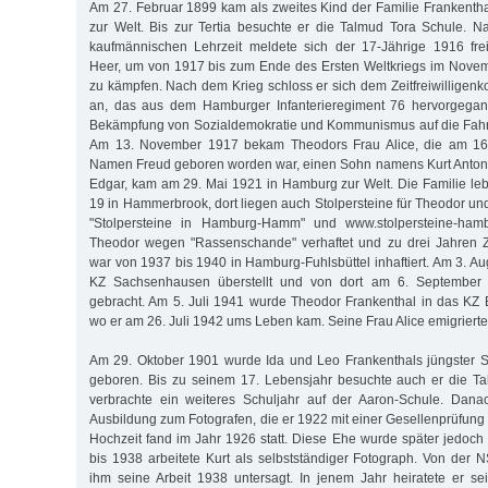
Am 27. Februar 1899 kam als zweites Kind der Familie Frankent
zur Welt. Bis zur Tertia besuchte er die Talmud Tora Schule. N
kaufmännischen Lehrzeit meldete sich der 17-Jährige 1916 fre
Heer, um von 1917 bis zum Ende des Ersten Weltkriegs im Novem
zu kämpfen. Nach dem Krieg schloss er sich dem Zeitfreiwilligenk
an, das aus dem Hamburger Infanterieregiment 76 hervorgegan
Bekämpfung von Sozialdemokratie und Kommunismus auf die Fahn
Am 13. November 1917 bekam Theodors Frau Alice, die am 16.
Namen Freud geboren worden war, einen Sohn namens Kurt Anton.
Edgar, kam am 29. Mai 1921 in Hamburg zur Welt. Die Familie leb
19 in Hammerbrook, dort liegen auch Stolpersteine für Theodor un
"Stolpersteine in Hamburg-Hamm" und www.stolpersteine-ham
Theodor wegen "Rassenschande" verhaftet und zu drei Jahren Zu
war von 1937 bis 1940 in Hamburg-Fuhlsbüttel inhaftiert. Am 3. A
KZ Sachsenhausen überstellt und von dort am 6. September
gebracht. Am 5. Juli 1941 wurde Theodor Frankenthal in das KZ 
wo er am 26. Juli 1942 ums Leben kam. Seine Frau Alice emigriert
Am 29. Oktober 1901 wurde Ida und Leo Frankenthals jüngster S
geboren. Bis zu seinem 17. Lebensjahr besuchte auch er die T
verbrachte ein weiteres Schuljahr auf der Aaron-Schule. Danac
Ausbildung zum Fotografen, die er 1922 mit einer Gesellenprüfung
Hochzeit fand im Jahr 1926 statt. Diese Ehe wurde später jedoc
bis 1938 arbeitete Kurt als selbstständiger Fotograph. Von de
ihm seine Arbeit 1938 untersagt. In jenem Jahr heiratete er s