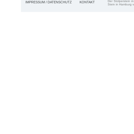
Der Stolperstein i
IMPRESSUM / DATENSCHUTZ
KONTAKT
Stein in Hamburg v