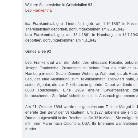
Weitere Stolpersteine in
Grindelallee 93
:
Leo Frankenthal
Ida Frankenthal,
geb. Lindenfeld, geb. am 1.10.1867 in Kasse
Theresienstadt deportiert, dort umgekommen am 26.9.1942
Leo Frankenthal,
geb. am 16.4.1861 in Hamburg, am 15.7.1942
deportiert, dort umgekommen am 4.8.1942
Grindelallee 93
Leo Frankenthal war der Sohn des Ehepaars Rosalie, gebore
Joseph Frankenthal. Zusammen mit seiner Frau Ida lebte er in 
Hamburg in einer Sechs-Zimmer-Wohnung. Während Ida als Hausfra
Leo, der eine Ausbildung zum Textilkaufmann absolviert hatte, a
seiner Agentur, die zur Textilbranche gehörte. Dabei verdiente er
6000 Reichsmark. Eine 1909 erteilte Gewerbelizenz zu
berauschender Getränke" scheint er nicht in Anspruch genommen 
Am 21. Oktober 1894 wurde die gemeinsame Tochter Margot in 
erlernte den Beruf der Verkäuferin. Um 1927 arbeitete sie ein b
Damenhutgeschäft in der Reichenstraße 33 in Altona. Sie emigrier
mit ihrem Mann nach Columbia, USA. Ihr Ehename war Salomon,
Kinder.